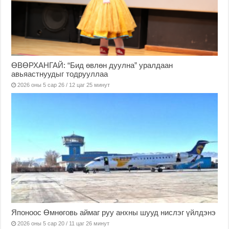
ӨВӨРХАНГАЙ: “Бид өвлөн дуулна” уралдаан
авьяастнуудыг тодрууллаа
2026 оны 5 сар 26 / 12 цаг 25 минут
Японоос Өмнөговь аймаг руу анхны шууд нислэг үйлдэнэ
2026 оны 5 сар 20 / 11 цаг 26 минут