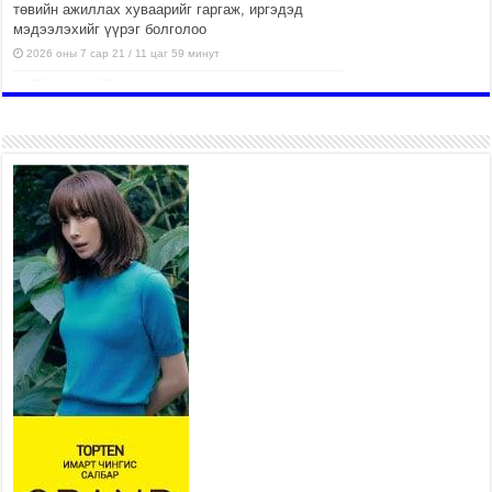
төвийн ажиллах хуваарийг гаргаж, иргэдэд
мэдээлэхийг үүрэг болголоо
2026 оны 7 сар 21 / 11 цаг 59 минут
Гэр бүлийн хэрэг шүүхэд
хянан шийдвэрлэх тухай
хуулиар хүүхдийн дээд ашиг
сонирхлыг нэн тэргүүнд
хангахыг баталгаажууллаа
2026 оны 7 сар 21 / 11 цаг 42 минут
Б.Пүрэвдагва: “Туул-1”
коллекторыг ашиглалтад
оруулж байж бид гэр
хорооллыг барилгажуулна
2026 оны 7 сар 21 / 10 цаг 15 минут
НИЙСЛЭЛ, АЙМГИЙН
УДИРДЛАГУУДЫН АЖЛЫГ
ХҮНД СУРТЛЫГ БУУРУУЛЖ,
ИРГЭД, АЖ АХУЙН НЭГЖИЙН
АЧААГ ХЭРХЭН ХӨНГӨЛСНӨӨР ДҮГНЭНЭ
2026 оны 7 сар 21 / 10 цаг 09 минут
Байнгын хорооны дарга М.Мандхай Цөлжилттэй