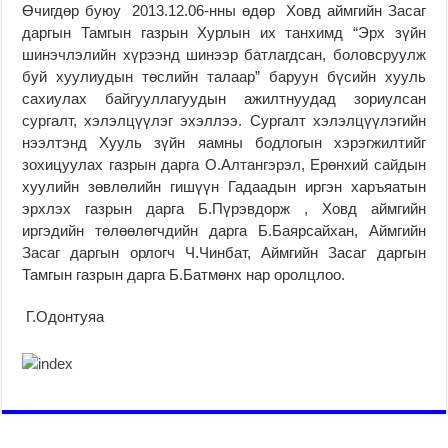
Өчигдөр буюу 2013.12.06-нны өдөр Ховд аймгийн Засаг
даргын Тамгын газрын Хурлын их танхимд “Эрх зүйн
шинэчлэлийн хүрээнд шинээр батлагдсан, боловсруулж
буй хуулиудын төслийн талаар” баруун бүсийн хууль
сахиулах байгууллагуудын ажилтнуудад зориулсан
сургалт, хэлэлцүүлэг эхэллээ. Сургалт хэлэлцүүлэгийн
нээлтэнд Хууль зүйн яамны бодлогын хэрэгжилтийг
зохицуулах газрын дарга О.Алтангэрэл, Ерөнхий сайдын
хуулийн зөвлөлийн гишүүн Гадаадын иргэн харъяатын
эрхлэх газрын дарга Б.Пүрэвдорж , Ховд аймгийн
иргэдийн төлөөлөгчдийн дарга Б.Баярсайхан, Аймгийн
Засаг даргын орлогч Ч.Чинбат, Аймгийн Засаг даргын
Тамгын газрын дарга Б.Батмөнх нар оролцлоо.
Г.Одонтуяа