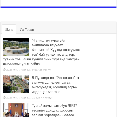
Шинэ
Их Үзсэн
“4 улирлын турш үйл
ажиллагаа явуулах
боломжтой-Хүүхэд хөгжүүлэх
төв” байгуулах төсөлд төр,
хувийн хэвшлийн түншлэлийн хүрээнд хамтран
ажиллахыг урьж байна
2026 оны 7 сар 22 / 9 цаг 28 минут
Б.Пүрэвдагва: “Урт цагаан”-ыг
залуучууд чөлөөт цагаа
өнгөрүүлдэг, жуулчид зорьж
ирдэг цэг болгоно
2026 оны 7 сар 21 / 16 цаг 47 минут
Тусгай замын автобус /BRT/
төслийн удирдах хорооны
ээлжит хуралдаан боллоо