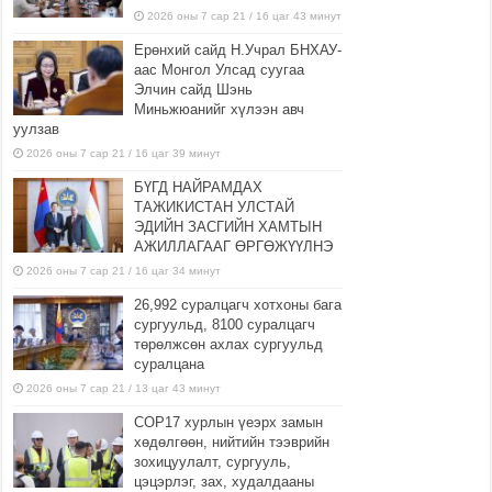
2026 оны 7 сар 21 / 16 цаг 43 минут
Ерөнхий сайд Н.Учрал БНХАУ-
аас Монгол Улсад суугаа
Элчин сайд Шэнь
Миньжюанийг хүлээн авч
уулзав
2026 оны 7 сар 21 / 16 цаг 39 минут
БҮГД НАЙРАМДАХ
ТАЖИКИСТАН УЛСТАЙ
ЭДИЙН ЗАСГИЙН ХАМТЫН
АЖИЛЛАГААГ ӨРГӨЖҮҮЛНЭ
2026 оны 7 сар 21 / 16 цаг 34 минут
26,992 суралцагч хотхоны бага
сургуульд, 8100 суралцагч
төрөлжсөн ахлах сургуульд
суралцана
2026 оны 7 сар 21 / 13 цаг 43 минут
COP17 хурлын үеэрх замын
хөдөлгөөн, нийтийн тээврийн
зохицуулалт, сургууль,
цэцэрлэг, зах, худалдааны