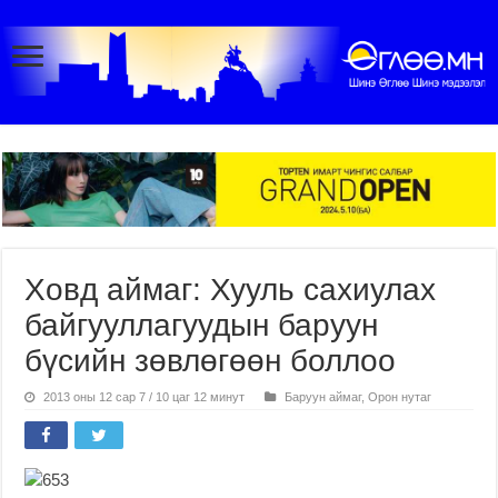
Ховд аймаг: Хууль сахиулах
байгууллагуудын баруун
бүсийн зөвлөгөөн боллоо
2013 оны 12 сар 7 / 10 цаг 12 минут
Баруун аймаг
,
Орон нутаг