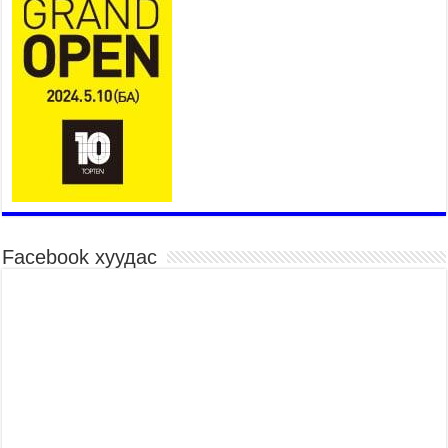
тэмцэх тухай НҮБ-ын конвенцын талуудын 17
дугаар бага хурал (СОР17)-ын бэлтгэл ажлын
явцтай танилцлаа
2026 оны 7 сар 21 / 10 цаг 03 минут
Б.Пүрэвдагва: Бүтээн байгуулалтын аливаа
ажил инженерийн хангамжийн байгууллагуудын
уялдаа холбоогүйгээс саатах ёсгүй
2026 оны 7 сар 20 / 17 цаг 21 минут
“Сэлбэ 20 минутын хот” төслийн анхны 12
давхар барилгын үндсэн карказ, цутгалтын ажил
дууслаа
2026 оны 7 сар 20 / 17 цаг 17 минут
Facebook хуудас
Мопед, скүүтер, тэдгээртэй адилтгах үзүүлэлт
бүхий тээврийн хэрэгсэлтэй холбоотой
нийслэлийн засаг дарга захирамж гаргалаа
2026 оны 7 сар 20 / 17 цаг 11 минут
Төв цэвэрлэх байгууламжид хоногт дунджаар 3
тонн хатуу хог хаягдал ирж байна
2026 оны 7 сар 20 / 12 цаг 06 минут
“Эхийн алдар” одонгийн шаардлагыг