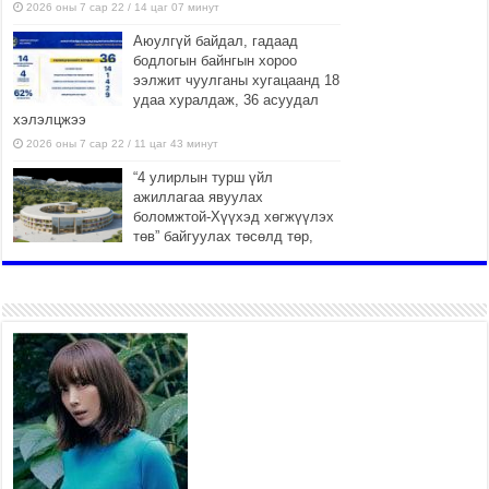
2026 оны 7 сар 22 / 14 цаг 07 минут
Аюулгүй байдал, гадаад
бодлогын байнгын хороо
ээлжит чуулганы хугацаанд 18
удаа хуралдаж, 36 асуудал
хэлэлцжээ
2026 оны 7 сар 22 / 11 цаг 43 минут
“4 улирлын турш үйл
ажиллагаа явуулах
боломжтой-Хүүхэд хөгжүүлэх
төв” байгуулах төсөлд төр,
хувийн хэвшлийн түншлэлийн хүрээнд хамтран
ажиллахыг урьж байна
2026 оны 7 сар 22 / 9 цаг 28 минут
Б.Пүрэвдагва: “Урт цагаан”-ыг
залуучууд чөлөөт цагаа
өнгөрүүлдэг, жуулчид зорьж
ирдэг цэг болгоно
2026 оны 7 сар 21 / 16 цаг 47 минут
Тусгай замын автобус /BRT/
төслийн удирдах хорооны