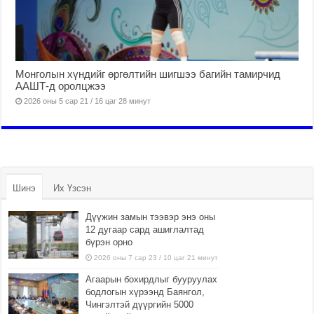
Монголын хүндийг өргөлтийн шигшээ багийн тамирчид
ААШТ-д оролцжээ
2026 оны 5 сар 21 / 16 цаг 28 минут
Шинэ
Их Үзсэн
Дүүжин замын тээвэр энэ оны
12 дугаар сард ашиглалтад
бүрэн орно
2026 оны 7 сар 23 / 10 цаг 21 минут
Агаарын бохирдлыг бууруулах
бодлогын хүрээнд Баянгол,
Чингэлтэй дүүргийн 5000