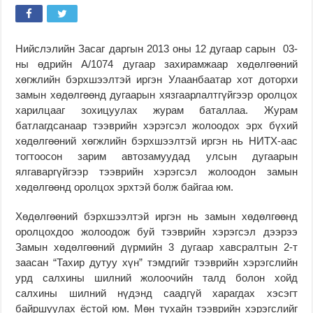
Нийслэлийн Засаг даргын 2013 оны 12 дугаар сарын 03-
ны өдрийн А/1074 дугаар захирамжаар хөдөлгөөний
хөгжлийн бэрхшээлтэй иргэн Улаанбаатар хот доторхи
замын хөдөлгөөнд дугаарын хязгаарлалтгүйгээр оролцох
харилцааг зохицуулах журам баталлаа. Журам
батлагдсанаар тээврийн хэрэгсэл жолоодох эрх бүхий
хөдөлгөөний хөгжлийн бэрхшээлтэй иргэн нь НИТХ-аас
тогтоосон зарим автозамуудад улсын дугаарын
ялгаваргүйгээр тээврийн хэрэгсэл жолоодон замын
хөдөлгөөнд оролцох эрхтэй болж байгаа юм.
Хөдөлгөөний бэрхшээлтэй иргэн нь замын хөдөлгөөнд
оролцохдоо жолоодож буй тээврийн хэрэгсэл дээрээ
Замын хөдөлгөөний дүрмийн 3 дугаар хавсралтын 2-т
заасан “Тахир дутуу хүн” тэмдгийг тээврийн хэрэгслийн
урд салхины шилний жолоочийн талд болон хойд
салхины шилний нүдэнд саадгүй харагдах хэсэгт
байршуулах ёстой юм. Мөн тухайн тээврийн хэрэгслийг