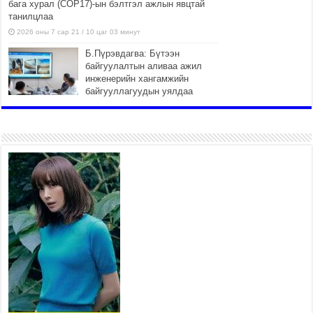
бага хурал (СОР17)-ын бэлтгэл ажлын явцтай
танилцлаа
2026 оны 7 сар 21 / 10 цаг 03 минут
Б.Пүрэвдагва: Бүтээн
байгуулалтын аливаа ажил
инженерийн хангамжийн
байгууллагуудын уялдаа
холбоогүйгээс саатах ёсгүй
2026 оны 7 сар 20 / 17 цаг 21 минут
“Сэлбэ 20 минутын хот”
төслийн анхны 12 давхар
барилгын үндсэн карказ,
цутгалтын ажил дууслаа
2026 оны 7 сар 20 / 17 цаг 17 минут
Мопед, скүүтер, тэдгээртэй
адилтгах үзүүлэлт бүхий
тээврийн хэрэгсэлтэй
холбоотой нийслэлийн засаг
дарга захирамж гаргалаа
2026 оны 7 сар 20 / 17 цаг 11 минут
Төв цэвэрлэх байгууламжид хоногт дунджаар 3