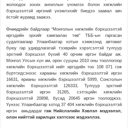
жолоодох зохих ангиллын үнэмлэх болон хөгжлийн
бэрхшээлтэй иргэний үнэмлэхийг биедээ заавал авч
ёстойг журамд заажээ.
Өнөөдрийн байдлаар “Монголын хөгжлийн бэрхшээлтэй
иргэдийн эрхийг хамгаалах төв” ТББ-ын гаргасан
судалгаагаар Улаанбаатар хотын хэмжээнд автомат
буюу гар удирдлагатай тээврийн хэрэгсэлтэй тулгуур
эрхтний бэрхшээл бүхий 40 орчим иргэн байдаг аж.
Монгол Улсын хүн ам, орон сууцны 2010 оны тооллогоор
хөгжлийн бэрхшээлтэй нийт иргэдийн тоо 108 071 гэж
бүртгэгдсэнээс харааны хөгжлийн бэрхшээлтэй иргэн
16631, ярианы хөгжлийн бэрхшээлтэй 5999, Сонсголын
хөгжлийн бэрхшээлтэй 126333, Тулгуур эрхтний
бэрхшээлтэй иргэн 31265, сэтгэцийн хөгжлийн
бэрхшээлтэй 20898, бусад 20645 иргэн тоологджээ.
Үүнээс Улаанбаатар хотод 37 404 хөгжлийн бэрхшээлтэй
иргэн амьдардаг
гэж Нийслэлийн Хэвлэл мэдээлэл,
олон нийттэй харилцах хэлтсээс мэдээллээ.