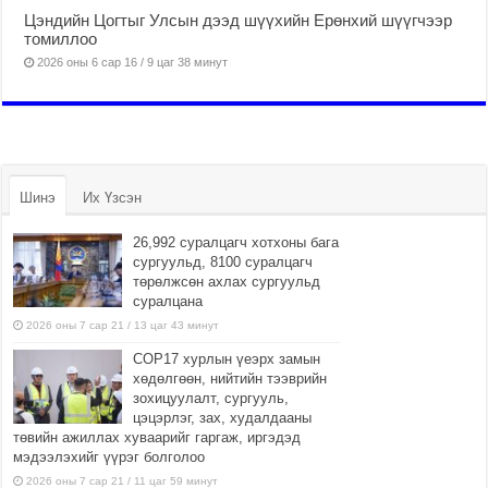
Цэндийн Цогтыг Улсын дээд шүүхийн Ерөнхий шүүгчээр
томиллоо
2026 оны 6 сар 16 / 9 цаг 38 минут
Шинэ
Их Үзсэн
26,992 суралцагч хотхоны бага
сургуульд, 8100 суралцагч
төрөлжсөн ахлах сургуульд
суралцана
2026 оны 7 сар 21 / 13 цаг 43 минут
COP17 хурлын үеэрх замын
хөдөлгөөн, нийтийн тээврийн
зохицуулалт, сургууль,
цэцэрлэг, зах, худалдааны
төвийн ажиллах хуваарийг гаргаж, иргэдэд
мэдээлэхийг үүрэг болголоо
2026 оны 7 сар 21 / 11 цаг 59 минут