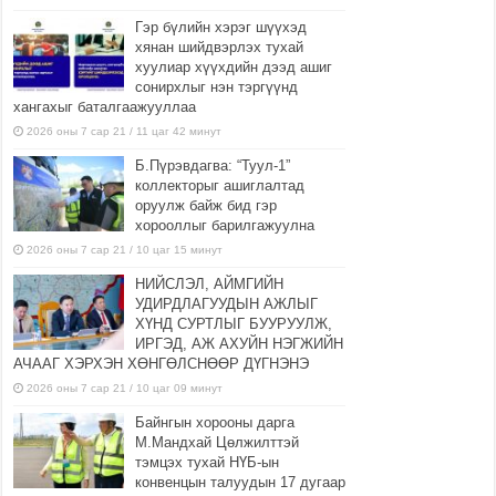
Гэр бүлийн хэрэг шүүхэд
хянан шийдвэрлэх тухай
хуулиар хүүхдийн дээд ашиг
сонирхлыг нэн тэргүүнд
хангахыг баталгаажууллаа
2026 оны 7 сар 21 / 11 цаг 42 минут
Б.Пүрэвдагва: “Туул-1”
коллекторыг ашиглалтад
оруулж байж бид гэр
хорооллыг барилгажуулна
2026 оны 7 сар 21 / 10 цаг 15 минут
НИЙСЛЭЛ, АЙМГИЙН
УДИРДЛАГУУДЫН АЖЛЫГ
ХҮНД СУРТЛЫГ БУУРУУЛЖ,
ИРГЭД, АЖ АХУЙН НЭГЖИЙН
АЧААГ ХЭРХЭН ХӨНГӨЛСНӨӨР ДҮГНЭНЭ
2026 оны 7 сар 21 / 10 цаг 09 минут
Байнгын хорооны дарга
М.Мандхай Цөлжилттэй
тэмцэх тухай НҮБ-ын
конвенцын талуудын 17 дугаар