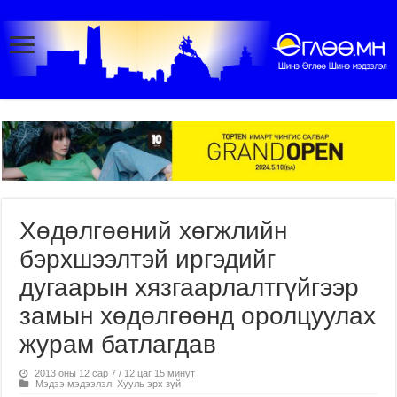
Хөдөлгөөний хөгжлийн
бэрхшээлтэй иргэдийг
дугаарын хязгаарлалтгүйгээр
замын хөдөлгөөнд оролцуулах
журам батлагдав
2013 оны 12 сар 7 / 12 цаг 15 минут
Мэдээ мэдээлэл
,
Хууль эрх зүй