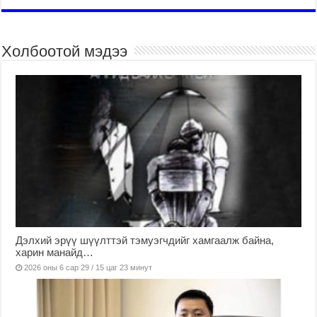
Холбоотой мэдээ
Дэлхий эрүү шүүлттэй тэмуэгчдийг хамгаалж байна,
харин манайд…
2026 оны 6 сар 29 / 15 цаг 23 минут