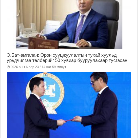
Э.Бат-амгалан: Орон сууцжуулалтын тухай хуульд
урьдчилгаа төлбөрийг 50 хувиар бууруулахаар тусгасан
2026 оны 6 сар 23 / 14 цаг 59 минут