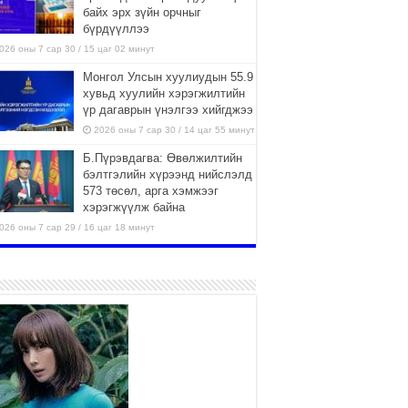
байх эрх зүйн орчныг
бүрдүүллээ
026 оны 7 сар 30 / 15 цаг 02 минут
Монгол Улсын хуулиудын 55.9
хувьд хуулийн хэрэгжилтийн
үр дагаврын үнэлгээ хийгджээ
2026 оны 7 сар 30 / 14 цаг 55 минут
Б.Пүрэвдагва: Өвөлжилтийн
бэлтгэлийн хүрээнд нийслэлд
573 төсөл, арга хэмжээг
хэрэгжүүлж байна
026 оны 7 сар 29 / 16 цаг 18 минут
Ерөнхий сайд Н.Учрал
олимпиадын хүрээнд гарсан
зардлыг шийдвэрлэж өгөхөөр
болов
026 оны 7 сар 29 / 14 цаг 36 минут
435 борлуулалтын цэгээр
280,000 тонн хагас коксон
түлшийг айл, өрхүүдэд
борлуулна