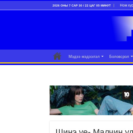
Ном ху
2026 ОНЫ 7 САР 30 / 22 ЦАГ 05 МИНУТ
Мэдээ мэдээлэл
Боловсрол
Шинэ үе- Малчин у