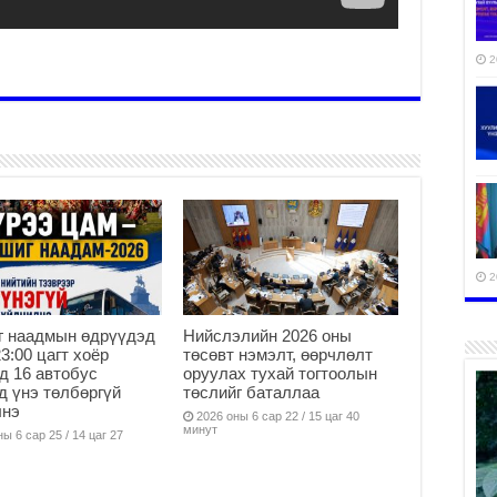
2
2
г наадмын өдрүүдэд
Нийслэлийн 2026 оны
23:00 цагт хоёр
төсөвт нэмэлт, өөрчлөлт
д 16 автобус
оруулах тухай тогтоолын
д үнэ төлбөргүй
төслийг баталлаа
2
лнэ
2026 оны 6 сар 22 / 15 цаг 40
минут
ы 6 сар 25 / 14 цаг 27