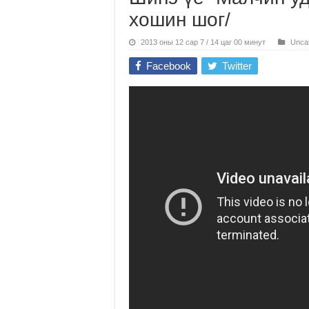
хошин шог/
2013 оны 12 сар 7 / 14 цаг 00 минут
Unca
Facebook
Twitter