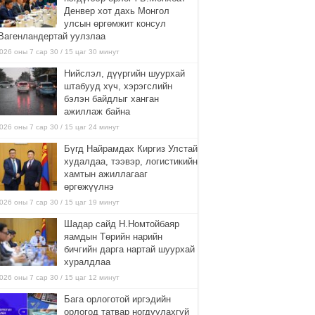
Денвер хот дахь Монгол
улсын өргөмжит консул
Вагенландертай уулзлаа
026 оны 7 сар 30 / 15 цаг 30 минут
Нийслэл, дүүргийн шуурхай
штабууд хүч, хэрэгслийн
бэлэн байдлыг ханган
ажиллаж байна
026 оны 7 сар 30 / 15 цаг 24 минут
Бүгд Найрамдах Киргиз Улстай
худалдаа, тээвэр, логистикийн
хамтын ажиллагааг
өргөжүүлнэ
026 оны 7 сар 30 / 15 цаг 19 минут
Шадар сайд Н.Номтойбаяр
яамдын Төрийн нарийн
бичгийн дарга нартай шуурхай
хуралдлаа
026 оны 7 сар 30 / 15 цаг 12 минут
Бага орлоготой иргэдийн
орлогод татвар ногдуулахгүй