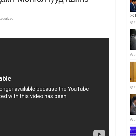
Ж.
tegorized
2
2
2
2