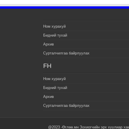
Ном хурахуй
Бидний тухай
Архив
Сурталчилгаа байрлуулах
FH
Ном хурахуй
Бидний тухай
Архив
Сурталчилгаа байрлуулах
@2023 -Өглөө.мн Зохиогчийн эрх хуулиар ха