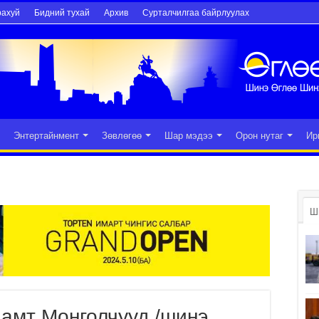
рахуй
Бидний тухай
Архив
Сурталчилгаа байрлуулах
Энтертайнмент
Зөвлөгөө
Шар мэдээ
Орон нутаг
Ир
Ш
дамт Монголчууд /шинэ