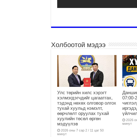
Холбоотой мэдээ
Улс төрийн хилс хэрэгт
Данши
хэлмэгдэгчдийг цагаатгах,
07:00-
тэдэнд нөхөх олговор олгох
чиглэл
тухай хуульд нэмэлт,
иргэдэ
өөрчлөлт оруулах тухай
үйлчи
хуулийн төсөл өргөн
2026 он
мэдүүлэв
минут
2026 оны 7 сар 2 / 11 цаг 50
минут