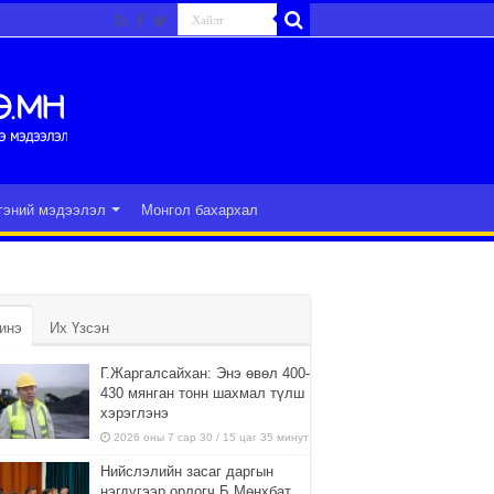
гэний мэдээлэл
Монгол бахархал
инэ
Их Үзсэн
Г.Жаргалсайхан: Энэ өвөл 400-
430 мянган тонн шахмал түлш
хэрэглэнэ
2026 оны 7 сар 30 / 15 цаг 35 минут
Нийслэлийн засаг даргын
нэгдүгээр орлогч Б.Мөнхбат