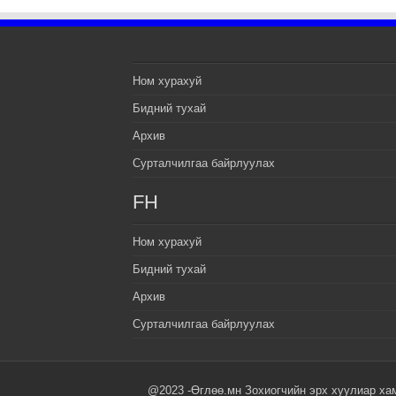
Ном хурахуй
Бидний тухай
Архив
Сурталчилгаа байрлуулах
FH
Ном хурахуй
Бидний тухай
Архив
Сурталчилгаа байрлуулах
@2023 -Өглөө.мн Зохиогчийн эрх хуулиар ха