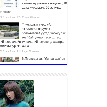
ээлжит чуулганы хугацаанд 18
удаа хуралдаж, 36 асуудал
лэлцжээ
026 оны 7 сар 22 / 11 цаг 43 минут
“4 улирлын турш үйл
ажиллагаа явуулах
боломжтой-Хүүхэд хөгжүүлэх
төв” байгуулах төсөлд төр,
вийн хэвшлийн түншлэлийн хүрээнд хамтран
иллахыг урьж байна
026 оны 7 сар 22 / 9 цаг 28 минут
Б.Пүрэвдагва: “Урт цагаан”-ыг
залуучууд чөлөөт цагаа
өнгөрүүлдэг, жуулчид зорьж
ирдэг цэг болгоно
026 оны 7 сар 21 / 16 цаг 47 минут
Тусгай замын автобус /BRT/
төслийн удирдах хорооны
ээлжит хуралдаан боллоо
2026 оны 7 сар 21 / 16 цаг 43 минут
Ерөнхий сайд Н.Учрал БНХАУ-