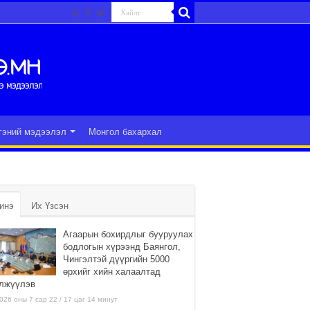
гэний мэдээлэл
Монгол бахархал
инэ
Их Үзсэн
Агаарын бохирдлыг бууруулах
бодлогын хүрээнд Баянгол,
Чингэлтэй дүүргийн 5000
өрхийг хийн халаалтад
лжүүлэв
026 оны 7 сар 22 / 17 цаг 14 минут