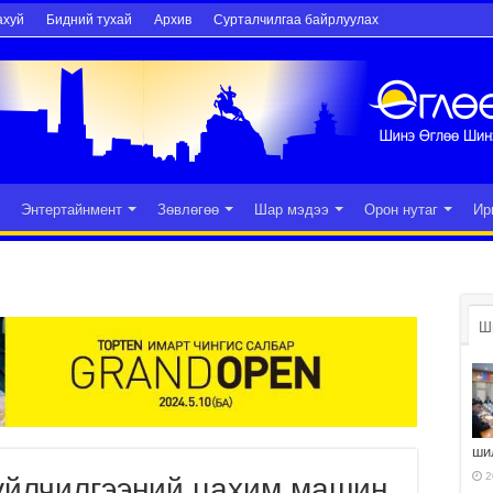
ахуй
Бидний тухай
Архив
Сурталчилгаа байрлуулах
Энтертайнмент
Зөвлөгөө
Шар мэдээ
Орон нутаг
Ир
Ш
ши
2
үйлчилгээний цахим машин