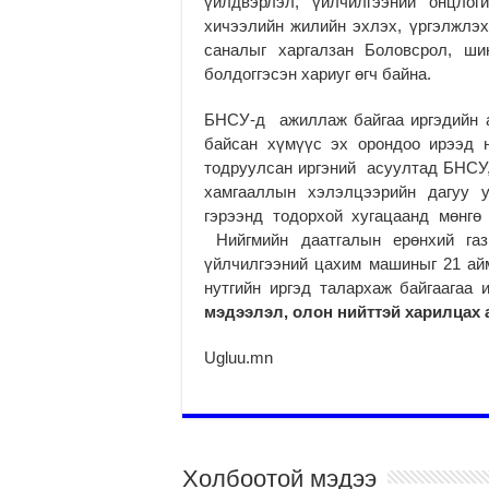
үйлдвэрлэл, үйлчилгээний онцлог
хичээлийн жилийн эхлэх, үргэлжлэх,
саналыг харгалзан Боловсрол, ш
болдоггэсэн хариуг өгч байна.
БНСУ-д ажиллаж байгаа иргэдийн 
байсан хүмүүс эх орондоо ирээд н
тодруулсан иргэний асуултад БНСУ,
хамгааллын хэлэлцээрийн дагуу у
гэрээнд тодорхой хугацаанд мөнгө 
Нийгмийн даатгалын ерөнхий газ
үйлчилгээний цахим машиныг 21 ай
нутгийн иргэд талархаж байгаагаа
мэдээлэл, олон нийттэй харилца
Ugluu.mn
Холбоотой мэдээ