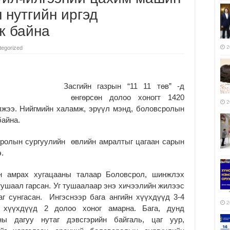
 нутгийн иргэд
ж байна
2
tegorized
Засгийн газрын “11 11 төв” -д
өнгөрсөн долоо хоногт 1420
2
лжээ. Нийгмийн халамж, эрүүл мэнд, боловсролын
байна.
сролын сургуулийн өвлийн амралтыг цагаан сарын
.
н амрах хугацааны талаар Боловсрол, шинжлэх
тушаал гарсан. Уг тушаалаар энэ хичээлийн жилээс
г сунгасан. Ингэснээр бага ангийн хүүхдүүд 3-4
2
н хүүхдүүд 2 долоо хоног амарна. Бага, дунд
ы дагуу нутаг дэвсгэрийн байгаль, цаг уур,