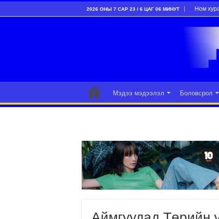
Ном хур
2026 ОНЫ 7 САР 23 / 6 ЦАГ 06 МИНУТ
Мэдээ мэдээлэл
Боловсрол
Аймгуудад Төрийн 