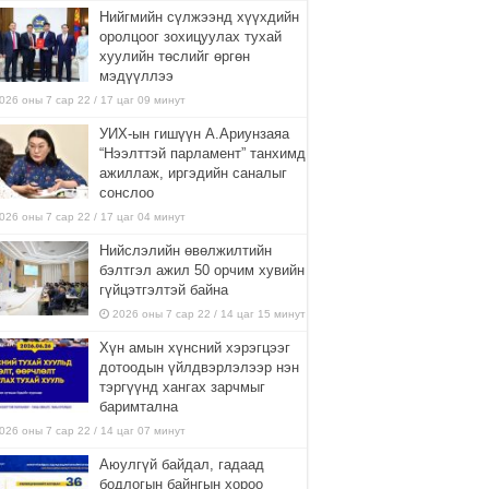
Нийгмийн сүлжээнд хүүхдийн
оролцоог зохицуулах тухай
хуулийн төслийг өргөн
мэдүүллээ
026 оны 7 сар 22 / 17 цаг 09 минут
УИХ-ын гишүүн А.Ариунзаяа
“Нээлттэй парламент” танхимд
ажиллаж, иргэдийн саналыг
сонслоо
026 оны 7 сар 22 / 17 цаг 04 минут
Нийслэлийн өвөлжилтийн
бэлтгэл ажил 50 орчим хувийн
гүйцэтгэлтэй байна
2026 оны 7 сар 22 / 14 цаг 15 минут
Хүн амын хүнсний хэрэгцээг
дотоодын үйлдвэрлэлээр нэн
тэргүүнд хангах зарчмыг
баримтална
026 оны 7 сар 22 / 14 цаг 07 минут
Аюулгүй байдал, гадаад
бодлогын байнгын хороо