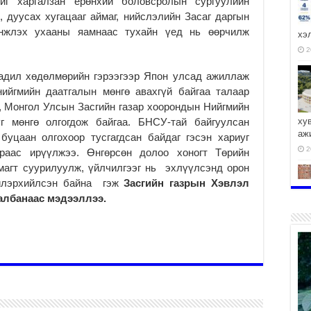
ийг харгалзан ерөнхий боловсролын сургуулийн
 дуусах хугацааг аймаг, нийслэлийн Засаг даргын
инжлэх ухааны яамнаас тухайн үед нь өөрчилж
хэ
2
адил хөдөлмөрийн гэрээгээр Япон улсад ажиллаж
ийгмийн даатгалын мөнгө авахгүй байгаа талаар
 Монгол Улсын Засгийн газар хоорондын Нийгмийн
г мөнгө олгогдож байгаа. БНСУ-тай байгуулсан
ху
аж
буцаан олгохоор тусгагдсан байдаг гэсэн хариуг
2
раас ирүүлжээ. Өнгөрсөн долоо хоногт Төрийн
магт суурилуулж, үйлчилгээг нь эхлүүлсэнд орон
 илэрхийлсэн байна гэж
Засгийн газрын Хэвлэл
х албанаас мэдээллээ.
2