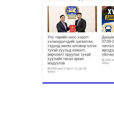
Улс төрийн хилс хэрэгт
Данши
хэлмэгдэгчдийг цагаатгах,
07:00-
тэдэнд нөхөх олговор олгох
чиглэл
тухай хуульд нэмэлт,
иргэдэ
өөрчлөлт оруулах тухай
үйлчи
хуулийн төсөл өргөн
2026 он
мэдүүлэв
минут
2026 оны 7 сар 2 / 11 цаг 50
минут