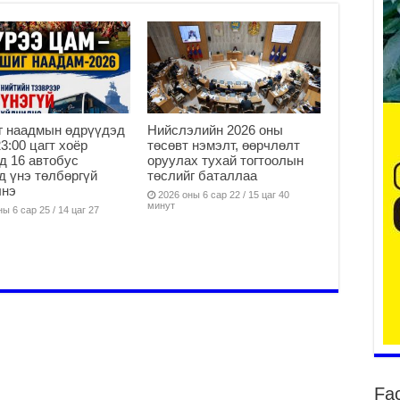
уу
2
БҮ
ЭД
г наадмын өдрүүдэд
Нийслэлийн 2026 оны
ӨР
23:00 цагт хоёр
төсөвт нэмэлт, өөрчлөлт
д 16 автобус
оруулах тухай тогтоолын
2
д үнэ төлбөргүй
төслийг баталлаа
26
лнэ
2026 оны 6 сар 22 / 15 цаг 40
су
минут
ы 6 сар 25 / 14 цаг 27
су
2
CO
тээ
ху
ир
2
Гэ
ту
Fa
нэ