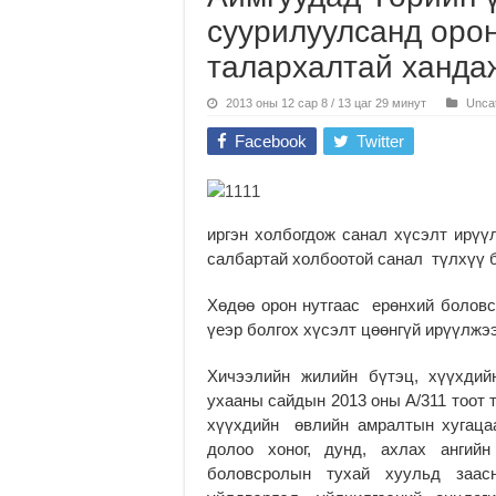
суурилуулсанд орон
талархалтай ханда
2013 оны 12 сар 8 / 13 цаг 29 минут
Unca
Facebook
Twitter
иргэн холбогдож санал хүсэлт ирүү
салбартай холбоотой санал түлхүү 
Хөдөө орон нутгаас ерөнхий болов
үеэр болгох хүсэлт цөөнгүй ирүүлжээ
Хичээлийн жилийн бүтэц, хүүхдий
ухааны сайдын 2013 оны А/311 тоот 
хүүхдийн өвлийн амралтын хугацаа
долоо хоног, дунд, ахлах ангий
боловсролын тухай хуульд заасн