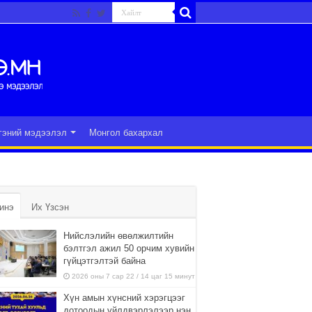
гэний мэдээлэл
Монгол бахархал
инэ
Их Үзсэн
Нийслэлийн өвөлжилтийн
бэлтгэл ажил 50 орчим хувийн
гүйцэтгэлтэй байна
2026 оны 7 сар 22 / 14 цаг 15 минут
Хүн амын хүнсний хэрэгцээг
дотоодын үйлдвэрлэлээр нэн