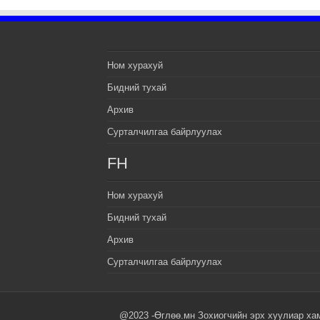
Ном хурахуй
Бидний тухай
Архив
Сурталчилгаа байрлуулах
FH
Ном хурахуй
Бидний тухай
Архив
Сурталчилгаа байрлуулах
@2023 -Өглөө.мн Зохиогчийн эрх хуулиар ха