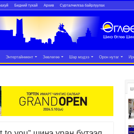
рахуй
Бидний тухай
Архив
Сурталчилгаа байрлуулах
Энтертайнмент
Зөвлөгөө
Шар мэдээ
Орон нутаг
Ир
Ш
 to you” шинэ уран бүтээл