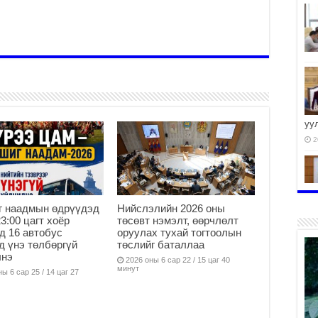
уу
2
г наадмын өдрүүдэд
Нийслэлийн 2026 оны
2
23:00 цагт хоёр
төсөвт нэмэлт, өөрчлөлт
д 16 автобус
оруулах тухай тогтоолын
д үнэ төлбөргүй
төслийг баталлаа
лнэ
2026 оны 6 сар 22 / 15 цаг 40
минут
ы 6 сар 25 / 14 цаг 27
2