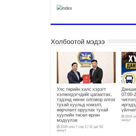
Холбоотой мэдээ
Улс төрийн хилс хэрэгт
Данши
хэлмэгдэгчдийг цагаатгах,
07:00-
тэдэнд нөхөх олговор олгох
чиглэл
тухай хуульд нэмэлт,
иргэдэ
өөрчлөлт оруулах тухай
үйлчи
хуулийн төсөл өргөн
2026 он
мэдүүлэв
минут
2026 оны 7 сар 2 / 11 цаг 50
минут