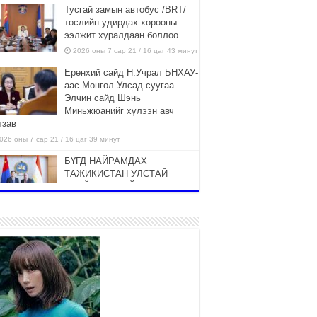
Тусгай замын автобус /BRT/
төслийн удирдах хорооны
ээлжит хуралдаан боллоо
2026 оны 7 сар 21 / 16 цаг 43 минут
Ерөнхий сайд Н.Учрал БНХАУ-
аас Монгол Улсад суугаа
Элчин сайд Шэнь
Миньжюанийг хүлээн авч
лзав
026 оны 7 сар 21 / 16 цаг 39 минут
БҮГД НАЙРАМДАХ
ТАЖИКИСТАН УЛСТАЙ
ЭДИЙН ЗАСГИЙН ХАМТЫН
АЖИЛЛАГААГ ӨРГӨЖҮҮЛНЭ
026 оны 7 сар 21 / 16 цаг 34 минут
26,992 суралцагч хотхоны бага
сургуульд, 8100 суралцагч
төрөлжсөн ахлах сургуульд
суралцана
026 оны 7 сар 21 / 13 цаг 43 минут
COP17 хурлын үеэрх замын