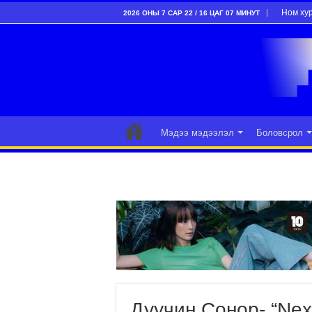
Ном ху
2026 ОНЫ 7 САР 22 / 16 ЦАГ 07 МИНУТ
Мэдээ мэдээлэл
Боловсрол
Дуучин Сонор- “Next