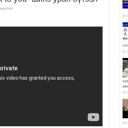
tegorized
2
хэ
2
ху
аж
2
2