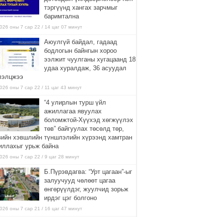
тэргүүнд хангах зарчмыг
баримтална
026 оны 7 сар 22 / 14 цаг 07 минут
Аюулгүй байдал, гадаад
бодлогын байнгын хороо
ээлжит чуулганы хугацаанд 18
удаа хуралдаж, 36 асуудал
лэлцжээ
026 оны 7 сар 22 / 11 цаг 43 минут
“4 улирлын турш үйл
ажиллагаа явуулах
боломжтой-Хүүхэд хөгжүүлэх
төв” байгуулах төсөлд төр,
вийн хэвшлийн түншлэлийн хүрээнд хамтран
иллахыг урьж байна
026 оны 7 сар 22 / 9 цаг 28 минут
Б.Пүрэвдагва: “Урт цагаан”-ыг
залуучууд чөлөөт цагаа
өнгөрүүлдэг, жуулчид зорьж
ирдэг цэг болгоно
026 оны 7 сар 21 / 16 цаг 47 минут