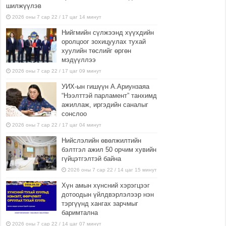
шилжүүлэв
2026 оны 7 сар 22 / 17 цаг 14 минут
Нийгмийн сүлжээнд хүүхдийн
оролцоог зохицуулах тухай
хуулийн төслийг өргөн
мэдүүллээ
2026 оны 7 сар 22 / 17 цаг 09 минут
УИХ-ын гишүүн А.Ариунзаяа
“Нээлттэй парламент” танхимд
ажиллаж, иргэдийн саналыг
сонслоо
2026 оны 7 сар 22 / 17 цаг 04 минут
Нийслэлийн өвөлжилтийн
бэлтгэл ажил 50 орчим хувийн
гүйцэтгэлтэй байна
2026 оны 7 сар 22 / 14 цаг 15 минут
Хүн амын хүнсний хэрэгцээг
дотоодын үйлдвэрлэлээр нэн
тэргүүнд хангах зарчмыг
баримтална
2026 оны 7 сар 22 / 14 цаг 07 минут