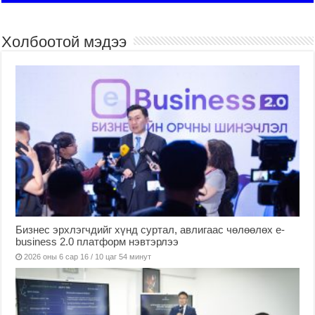
Холбоотой мэдээ
Бизнес эрхлэгчдийг хүнд суртал, авлигаас чөлөөлөх е-
business 2.0 платформ нэвтэрлээ
2026 оны 6 сар 16 / 10 цаг 54 минут