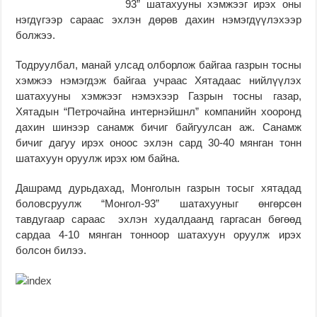
93” шатахууны хэмжээг ирэх оны
нэгдүгээр сараас эхлэн дөрөв дахин нэмэгдүүлэхээр
болжээ.
Тодруулбал, манай улсад олборлож байгаа газрын тосны
хэмжээ нэмэгдэж байгаа учраас Хятадаас нийлүүлэх
шатахууны хэмжээг нэмэхээр Газрын тосны газар,
Хятадын “Петрочайна интернэйшнл” компанийн хооронд
дахин шинээр санамж бичиг байгуулсан аж. Санамж
бичиг дагуу ирэх оноос эхлэн сард 30-40 мянган тонн
шатахуун оруулж ирэх юм байна.
Дашрамд дурьдахад, Монголын газрын тосыг хятадад
боловсруулж “Монгол-93” шатахууныг өнгөрсөн
тавдугаар сараас эхлэн худалдаанд гаргасан бөгөөд
сардаа 4-10 мянган тонноор шатахуун оруулж ирэх
болсон билээ.