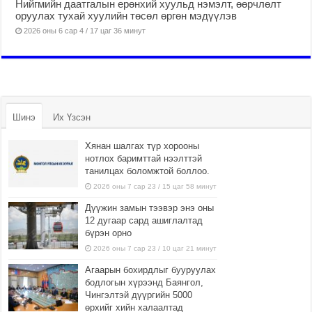
Нийгмийн даатгалын ерөнхий хуульд нэмэлт, өөрчлөлт
оруулах тухай хуулийн төсөл өргөн мэдүүлэв
2026 оны 6 сар 4 / 17 цаг 36 минут
Шинэ
Их Үзсэн
Хянан шалгах түр хорооны
нотлох баримттай нээлттэй
танилцах боломжтой боллоо.
2026 оны 7 сар 23 / 15 цаг 58 минут
Дүүжин замын тээвэр энэ оны
12 дугаар сард ашиглалтад
бүрэн орно
2026 оны 7 сар 23 / 10 цаг 21 минут
Агаарын бохирдлыг бууруулах
бодлогын хүрээнд Баянгол,
Чингэлтэй дүүргийн 5000
өрхийг хийн халаалтад