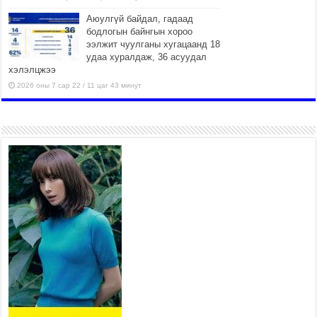
Аюулгүй байдал, гадаад
бодлогын байнгын хороо
ээлжит чуулганы хугацаанд 18
удаа хуралдаж, 36 асуудал
хэлэлцжээ
2026 оны 7 сар 22 / 11 цаг 43 минут
“4 улирлын турш үйл
ажиллагаа явуулах
боломжтой-Хүүхэд хөгжүүлэх
төв” байгуулах төсөлд төр,
хувийн хэвшлийн түншлэлийн хүрээнд хамтран
ажиллахыг урьж байна
2026 оны 7 сар 22 / 9 цаг 28 минут
Б.Пүрэвдагва: “Урт цагаан”-ыг
залуучууд чөлөөт цагаа
өнгөрүүлдэг, жуулчид зорьж
ирдэг цэг болгоно
2026 оны 7 сар 21 / 16 цаг 47 минут
Тусгай замын автобус /BRT/ төслийн удирдах
хорооны ээлжит хуралдаан боллоо
2026 оны 7 сар 21 / 16 цаг 43 минут