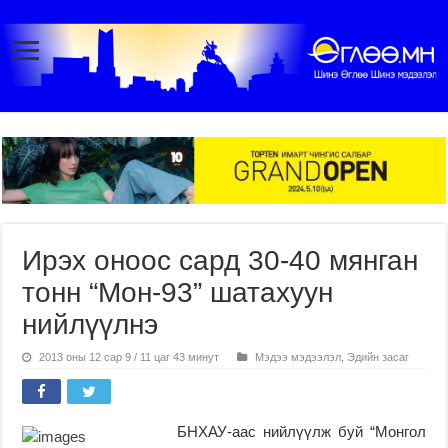
Ирэх оноос сард 30-40 мянган
тонн “Мон-93” шатахуун
нийлүүлнэ
2013 оны 12 сар 9 / 11 цаг 43 минут
Мэдээ мэдээлэл
,
Эдийн засаг
БНХАУ-аас нийлүүлж буй “Монгол