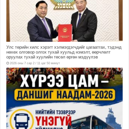
Улс төрийн хилс хэрэгт хэлмэгдэгчдийг цагаатгах, тэдэнд
нөхөх олговор олгох тухай хуульд нэмэлт, өөрчлөлт
оруулах тухай хуулийн төсөл өргөн мэдүүлэв
2026 оны 7 сар 2 / 11 цаг 50 минут