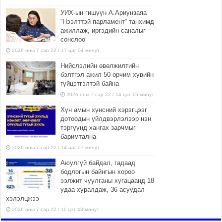
УИХ-ын гишүүн А.Ариунзаяа
“Нээлттэй парламент” танхимд
ажиллаж, иргэдийн саналыг
сонслоо
2026 оны 7 сар 22 / 17 цаг 04 минут
Нийслэлийн өвөлжилтийн
бэлтгэл ажил 50 орчим хувийн
гүйцэтгэлтэй байна
2026 оны 7 сар 22 / 14 цаг 15 минут
Хүн амын хүнсний хэрэгцээг
дотоодын үйлдвэрлэлээр нэн
тэргүүнд хангах зарчмыг
баримтална
2026 оны 7 сар 22 / 14 цаг 07 минут
Аюулгүй байдал, гадаад
бодлогын байнгын хороо
ээлжит чуулганы хугацаанд 18
удаа хуралдаж, 36 асуудал
хэлэлцжээ
2026 оны 7 сар 22 / 11 цаг 43 минут