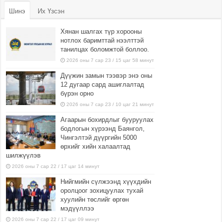
Шинэ
Их Үзсэн
Хянан шалгах түр хорооны
нотлох баримттай нээлттэй
танилцах боломжтой боллоо.
2026 оны 7 сар 23 / 15 цаг 58 минут
Дүүжин замын тээвэр энэ оны
12 дугаар сард ашиглалтад
бүрэн орно
2026 оны 7 сар 23 / 10 цаг 21 минут
Агаарын бохирдлыг бууруулах
бодлогын хүрээнд Баянгол,
Чингэлтэй дүүргийн 5000
өрхийг хийн халаалтад
шилжүүлэв
2026 оны 7 сар 22 / 17 цаг 14 минут
Нийгмийн сүлжээнд хүүхдийн
оролцоог зохицуулах тухай
хуулийн төслийг өргөн
мэдүүллээ
2026 оны 7 сар 22 / 17 цаг 09 минут