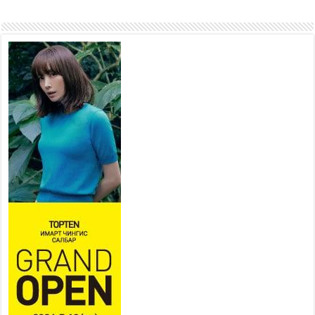
“4 улирлын турш үйл
ажиллагаа явуулах
боломжтой-Хүүхэд хөгжүүлэх
төв” байгуулах төсөлд төр,
хувийн хэвшлийн түншлэлийн хүрээнд хамтран
ажиллахыг урьж байна
2026 оны 7 сар 22 / 9 цаг 28 минут
Б.Пүрэвдагва: “Урт цагаан”-ыг
залуучууд чөлөөт цагаа
өнгөрүүлдэг, жуулчид зорьж
ирдэг цэг болгоно
2026 оны 7 сар 21 / 16 цаг 47 минут
Тусгай замын автобус /BRT/ төслийн удирдах
хорооны ээлжит хуралдаан боллоо
2026 оны 7 сар 21 / 16 цаг 43 минут
Ерөнхий сайд Н.Учрал БНХАУ-аас Монгол Улсад
суугаа Элчин сайд Шэнь Миньжюанийг хүлээн
авч уулзав
2026 оны 7 сар 21 / 16 цаг 39 минут
БҮГД НАЙРАМДАХ ТАЖИКИСТАН УЛСТАЙ
ЭДИЙН ЗАСГИЙН ХАМТЫН АЖИЛЛАГААГ