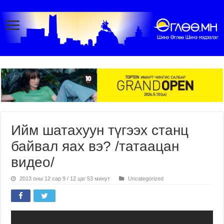
Ийм шатахуун түгээх станц
байвал яах вэ? /татаацан
видео/
2013 оны 12 сар 9 / 12 цаг 53 минут
Uncategorized