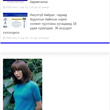
баримтална
2026 оны 7 сар 22 / 14 цаг 07 минут
Аюулгүй байдал, гадаад
бодлогын байнгын хороо
ээлжит чуулганы хугацаанд 18
удаа хуралдаж, 36 асуудал
хэлэлцжээ
2026 оны 7 сар 22 / 11 цаг 43 минут
“4 улирлын турш үйл
ажиллагаа явуулах
боломжтой-Хүүхэд хөгжүүлэх
төв” байгуулах төсөлд төр,
хувийн хэвшлийн түншлэлийн хүрээнд хамтран
ажиллахыг урьж байна
2026 оны 7 сар 22 / 9 цаг 28 минут
Б.Пүрэвдагва: “Урт цагаан”-ыг
залуучууд чөлөөт цагаа
өнгөрүүлдэг, жуулчид зорьж
ирдэг цэг болгоно
2026 оны 7 сар 21 / 16 цаг 47 минут
Тусгай замын автобус /BRT/ төслийн удирдах