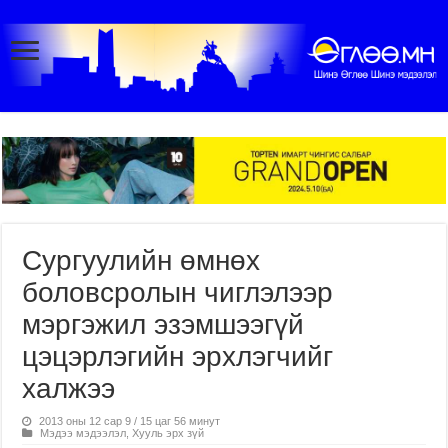
Сургуулийн өмнөх
боловсролын чиглэлээр
мэргэжил эзэмшээгүй
цэцэрлэгийн эрхлэгчийг
халжээ
2013 оны 12 сар 9 / 15 цаг 56 минут
Мэдээ мэдээлэл
,
Хууль эрх зүй