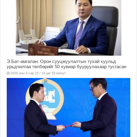
Э.Бат-амгалан: Орон сууцжуулалтын тухай хуульд
урьдчилгаа төлбөрийг 50 хувиар бууруулахаар тусгасан
2026 оны 6 сар 23 / 14 цаг 59 минут