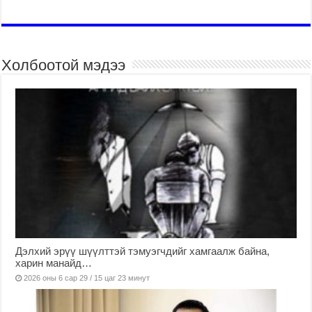
Холбоотой мэдээ
Дэлхий эрүү шүүлттэй тэмуэгчдийг хамгаалж байна,
харин манайд…
2026 оны 6 сар 29 / 15 цаг 23 минут