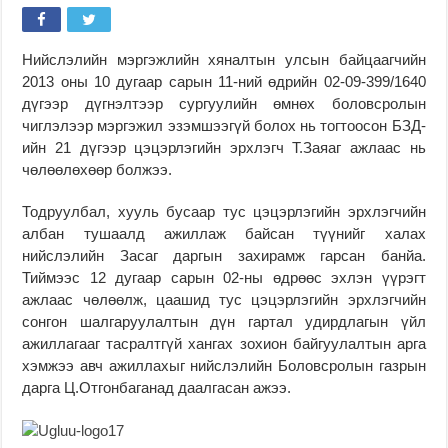
Нийслэлийн мэргэжлийн хяналтын улсын байцаагчийн
2013 оны 10 дугаар сарын 11-ний өдрийн 02-09-399/1640
дүгээр дүгнэлтээр сургуулийн өмнөх боловсролын
чиглэлээр мэргэжил эзэмшээгүй болох нь тогтоосон БЗД-
ийн 21 дүгээр цэцэрлэгийн эрхлэгч Т.Заяаг ажлаас нь
чөлөөлөхөөр болжээ.
Тодруулбал, хууль бусаар тус цэцэрлэгийн эрхлэгчийн
албан тушаалд ажиллаж байсан түүнийг халах
нийслэлийн Засаг даргын захирамж гарсан банйа.
Тиймээс 12 дугаар сарын 02-ны өдрөөс эхлэн үүрэгт
ажлаас чөлөөлж, цаашид тус цэцэрлэгийн эрхлэгчийн
сонгон шалгаруулалтын дүн гартал удирдлагын үйл
ажиллагааг тасралтгүй хангах зохион байгуулалтын арга
хэмжээ авч ажиллахыг нийслэлийн Боловсролын газрын
дарга Ц.Отгонбаганад даалгасан ажээ.