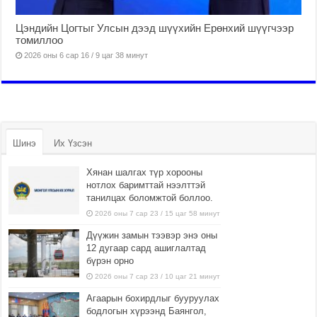
Цэндийн Цогтыг Улсын дээд шүүхийн Ерөнхий шүүгчээр
томиллоо
2026 оны 6 сар 16 / 9 цаг 38 минут
Шинэ
Их Үзсэн
Хянан шалгах түр хорооны
нотлох баримттай нээлттэй
танилцах боломжтой боллоо.
2026 оны 7 сар 23 / 15 цаг 58 минут
Дүүжин замын тээвэр энэ оны
12 дугаар сард ашиглалтад
бүрэн орно
2026 оны 7 сар 23 / 10 цаг 21 минут
Агаарын бохирдлыг бууруулах
бодлогын хүрээнд Баянгол,