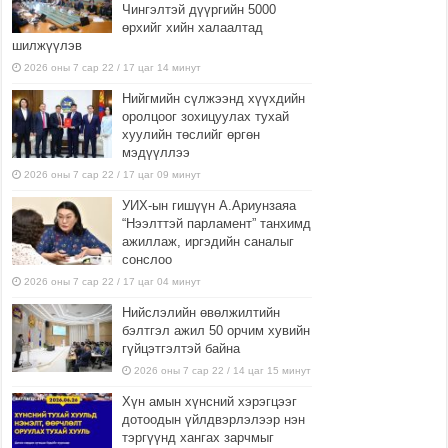
Чингэлтэй дүүргийн 5000
өрхийг хийн халаалтад
шилжүүлэв
2026 оны 7 сар 22 / 17 цаг 14 минут
Нийгмийн сүлжээнд хүүхдийн
оролцоог зохицуулах тухай
хуулийн төслийг өргөн
мэдүүллээ
2026 оны 7 сар 22 / 17 цаг 09 минут
УИХ-ын гишүүн А.Ариунзаяа
“Нээлттэй парламент” танхимд
ажиллаж, иргэдийн саналыг
сонслоо
2026 оны 7 сар 22 / 17 цаг 04 минут
Нийслэлийн өвөлжилтийн
бэлтгэл ажил 50 орчим хувийн
гүйцэтгэлтэй байна
2026 оны 7 сар 22 / 14 цаг 15 минут
Хүн амын хүнсний хэрэгцээг
дотоодын үйлдвэрлэлээр нэн
тэргүүнд хангах зарчмыг