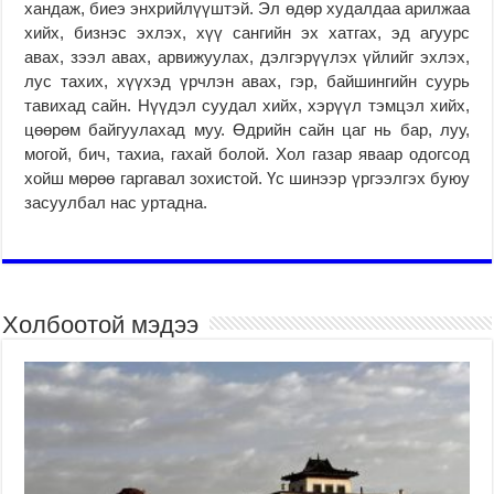
хандаж, биеэ энхрийлүүштэй. Эл өдөр худалдаа арилжаа
хийх, бизнэс эхлэх, хүү сангийн эх хатгах, эд агуурс
авах, зээл авах, арвижуулах, дэлгэрүүлэх үйлийг эхлэх,
лус тахих, хүүхэд үрчлэн авах, гэр, байшингийн суурь
тавихад сайн. Нүүдэл суудал хийх, хэрүүл тэмцэл хийх,
цөөрөм байгуулахад муу. Өдрийн сайн цаг нь бар, луу,
могой, бич, тахиа, гахай болой. Хол газар яваар одогсод
хойш мөрөө гаргавал зохистой. Үс шинээр үргээлгэх буюу
засуулбал нас уртадна.
Холбоотой мэдээ