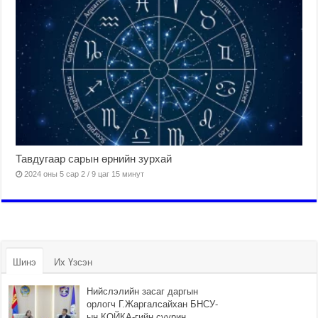
Тавдугаар сарын өрнийн зурхай
2024 оны 5 сар 2 / 9 цаг 15 минут
Шинэ
Их Үзсэн
Нийслэлийн засаг даргын
орлогч Г.Жаргалсайхан БНСУ-
ын КОЙКА-гийн суурин