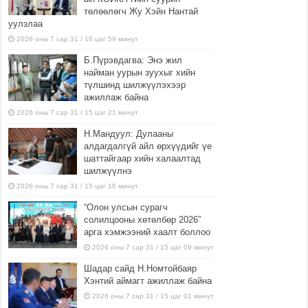
төлөөлөгч Жу Хэйн Нантай
уулзлаа
2026 оны 7 сар 31 / 16 цаг 59 минут
Б.Пүрэвдагва: Энэ жил
найман уурын зуухыг хийн
түлшинд шилжүүлэхээр
ажиллаж байна
2026 оны 7 сар 31 / 15 цаг 21 минут
Н.Мандуул: Дулааны
алдагдалгүй айл өрхүүдийг үе
шаттайгаар хийн халаалтад
шилжүүлнэ
2026 оны 7 сар 31 / 15 цаг 16 минут
“Олон улсын сурагч
солилцооны хөтөлбөр 2026”
арга хэмжээний хаалт боллоо
2026 оны 7 сар 31 / 15 цаг 09 минут
Шадар сайд Н.Номтойбаяр
Хэнтий аймагт ажиллаж байна
2026 оны 7 сар 31 / 15 цаг 01 минут