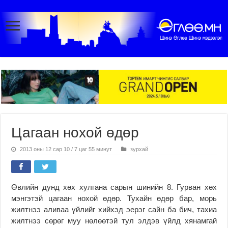
Цагаан нохой өдөр
2013 оны 12 сар 10 / 7 цаг 55 минут
зурхай
Өвлийн дунд хөх хулгана сарын шинийн 8. Гурван хөх
мэнгэтэй цагаан нохой өдөр. Тухайн өдөр бар, морь
жилтнээ аливаа үйлийг хийхэд эерэг сайн ба бич, тахиа
жилтнээ сөрөг муу нөлөөтэй тул элдэв үйлд хянамгай