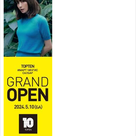
Г.Жаргалсайхан: Энэ өвөл 400-
430 мянган тонн шахмал түлш
хэрэглэнэ
2026 оны 7 сар 30 / 15 цаг 35 минут
Нийслэлийн засаг даргын
нэгдүгээр орлогч Б.Мөнхбат
Денвер хот дахь Монгол
улсын өргөмжит консул
Ж.Вагенландертай уулзлаа
2026 оны 7 сар 30 / 15 цаг 30 минут
Нийслэл, дүүргийн шуурхай штабууд хүч,
хэрэгслийн бэлэн байдлыг ханган ажиллаж
байна
2026 оны 7 сар 30 / 15 цаг 24 минут
Бүгд Найрамдах Киргиз Улстай худалдаа,
тээвэр, логистикийн хамтын ажиллагааг
өргөжүүлнэ
2026 оны 7 сар 30 / 15 цаг 19 минут
Шадар сайд Н.Номтойбаяр яамдын Төрийн
нарийн бичгийн дарга нартай шуурхай
хуралдлаа