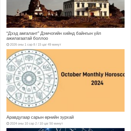
“Дээд амгалант” Дэмчогийн хийнд байнгын үйл
ажилагаатай боллоо
2026 оны 1 сар 8 / 15 цаг 49 минут
Аравдугаар сарын өрнийн зурхай
2024 оны 10 сар 2 / 10 цаг 50 минут