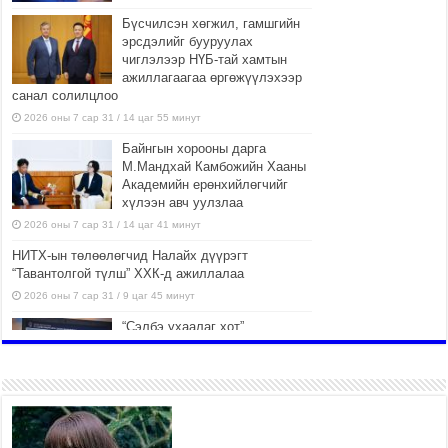
Бүсчилсэн хөгжил, гамшгийн
эрсдэлийг бууруулах
чиглэлээр НҮБ-тай хамтын
ажиллагаагаа өргөжүүлэхээр
санал солилцлоо
2026 оны 7 сар 31 / 14 цаг 55 минут
Байнгын хорооны дарга
М.Мандхай Камбожийн Хааны
Академийн ерөнхийлөгчийг
хүлээн авч уулзлаа
2026 оны 7 сар 31 / 14 цаг 41 минут
НИТХ-ын төлөөлөгчид Налайх дүүрэгт
“Тавантолгой түлш” ХХК-д ажиллалаа
2026 оны 7 сар 31 / 9 цаг 45 минут
“Сэлбэ ухаалаг хот”
ашиглалтад орсноор
Улаанбаатар хотын орон
сууцны хангамжийн жилийн
эрэлтийн 42 хувийг хангана
2026 оны 7 сар 31 / 9 цаг 23 минут