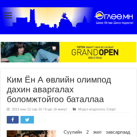
Ким Ён А өвлийн олимпод
дахин аваргалах
боломжтойгоо баталлаа
2013 оны 12 сар 10 / 8 цаг 16 минут
Мэдээ мэдээлэл
,
Спорт
Сүүлийн 2 жил завсарлаад