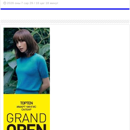
2026 оны 7 сар 29 / 16 цаг 18 минут
Ерөнхий сайд Н.Учрал
олимпиадын хүрээнд гарсан
зардлыг шийдвэрлэж өгөхөөр
болов
2026 оны 7 сар 29 / 14 цаг 36 минут
435 борлуулалтын цэгээр
280,000 тонн хагас коксон
түлшийг айл, өрхүүдэд
борлуулна
2026 оны 7 сар 29 / 14 цаг 30 минут
Шадар сайд Н.Номтойбаяр:
Эрт сэрэмжлүүлэх тогтолцоо,
шинэ технологи гамшгийн
эрсдэлийг бууруулах гол
хөшүүрэг
2026 оны 7 сар 29 / 14 цаг 25 минут
Монгол Улсын эрэн хайх, аврах ажиллагааны
чадавхыг олон улсын түвшинд хүргэнэ
2026 оны 7 сар 29 / 14 цаг 20 минут