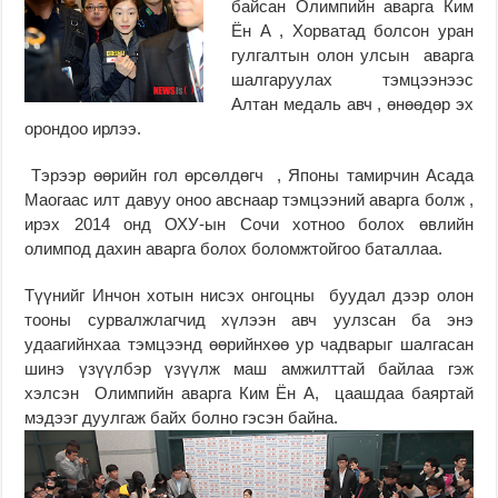
байсан Олимпийн аварга Ким
Ён А , Хорватад болсон уран
гулгалтын олон улсын аварга
шалгаруулах тэмцээнээс
Алтан медаль авч , өнөөдөр эх
орондоо ирлээ.
Тэрээр өөрийн гол өрсөлдөгч , Японы тамирчин Асада
Маогаас илт давуу оноо авснаар тэмцээний аварга болж ,
ирэх 2014 онд ОХУ-ын Сочи хотноо болох өвлийн
олимпод дахин аварга болох боломжтойгоо баталлаа.
Түүнийг Инчон хотын нисэх онгоцны буудал дээр олон
тооны сурвалжлагчид хүлээн авч уулзсан ба энэ
удаагийнхаа тэмцээнд өөрийнхөө ур чадварыг шалгасан
шинэ үзүүлбэр үзүүлж маш амжилттай байлаа гэж
хэлсэн Олимпийн аварга Ким Ён А, цаашдаа баяртай
мэдээг дуулгаж байх болно гэсэн байна.