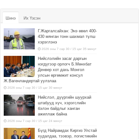
Шинэ
Их Үзсэн
Г.Жаргалсайхан: Энэ өвөл 400-
430 мянган тонн шахмал түлш
хэрэглэнэ
2026 оны 7 сар 30 / 15 цаг 35 минут
Нийслэлийн засаг даргын
нэгдүгээр орлогч Б.Мөнхбат
Денвер хот дахь Монгол
улсын өргөмжит консул
Ж.Вагенландертай уулзлаа
2026 оны 7 сар 30 / 15 цаг 30 минут
Нийслэл, дүүргийн шуурхай
штабууд хүч, хэрэгслийн
бэлэн байдлыг ханган
ажиллаж байна
2026 оны 7 сар 30 / 15 цаг 24 минут
Бүгд Найрамдах Киргиз Улстай
худалдаа, тээвэр, логистикийн