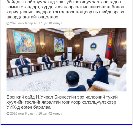
байдлыг сайжруулахад эрх зүйн зохицуулалтаас гадна
замын стандарт, хурдны хязгаарлалтын шинэчлэл болон
хариуцлагын шударга тогтолцоог цогцоор нь шийдвэрлэх
шаардлагатайг онцоллоо.
2026 оны 6 сар 4 / 17 цаг 10 минут
Ерөнхий сайд Н.Учрал Бизнесийн эрх чөлөөний тухай
хуулийн төслийг яаралтай горимоор хэлэлцүүлэхээр
УИХ-д өргөн барилаа
2026 оны 6 сар 4 / 16 цаг 42 минут