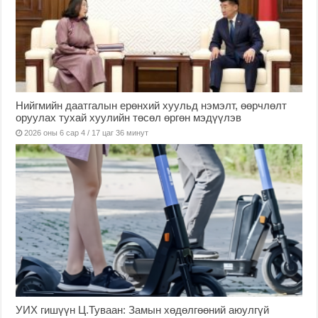
Нийгмийн даатгалын ерөнхий хуульд нэмэлт, өөрчлөлт
оруулах тухай хуулийн төсөл өргөн мэдүүлэв
2026 оны 6 сар 4 / 17 цаг 36 минут
УИХ гишүүн Ц.Туваан: Замын хөдөлгөөний аюулгүй