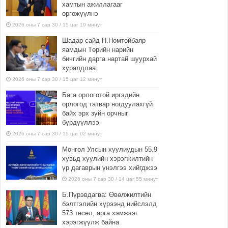
хамтын ажиллагааг
өргөжүүлнэ
2026 оны 7 сар 30 / 15 цаг 19 минут
Шадар сайд Н.Номтойбаяр
яамдын Төрийн нарийн
бичгийн дарга нартай шуурхай
хуралдлаа
2026 оны 7 сар 30 / 15 цаг 12 минут
Бага орлоготой иргэдийн
орлогод татвар ногдуулахгүй
байх эрх зүйн орчныг
бүрдүүллээ
2026 оны 7 сар 30 / 15 цаг 02 минут
Монгол Улсын хуулиудын 55.9
хувьд хуулийн хэрэгжилтийн
үр дагаврын үнэлгээ хийгджээ
2026 оны 7 сар 30 / 14 цаг 55 минут
Б.Пүрэвдагва: Өвөлжилтийн
бэлтгэлийн хүрээнд нийслэлд
573 төсөл, арга хэмжээг
хэрэгжүүлж байна