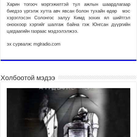
Харин тогооч мэргэжилтэй тул ажлын шаардлагаар
биедээ үргэлж хутга авч явсан болон тухайн өдөр мэс
хэрэглэсэн Солонгос залуу Кимд зохих ял шийтгэл
оноохоор хэргийг шалгаж байна гэж Юнгсан дүүргийн
цагдаагийн газраас мэдээлэлжээ.
эх сурвалж: mglradio.com
Холбоотой мэдээ