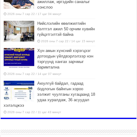
ажиллаж, иргэдийн саналыг
сонслоо
2026 оны 7 сар 22 / 17 цаг 04 минут
Нийслэлийн өвөлжилтийн
бэлтгэл ажил 50 орчим хувийн
гүйцэтгэлтэй байна
2026 оны 7 сар 22 / 14 цаг 15 минут
Хүн амын хүнсний хэрэгцээг
дотоодын үйлдвэрлэлээр нэн
тэргүүнд хангах зарчмыг
баримтална
2026 оны 7 сар 22 / 14 цаг 07 минут
Аюулгүй байдал, гадаад
бодлогын байнгын хороо
ээлжит чуулганы хугацаанд 18
удаа хуралдаж, 36 асуудал
хэлэлцжээ
2026 оны 7 сар 22 / 11 цаг 43 минут
“4 улирлын турш үйл
ажиллагаа явуулах
боломжтой-Хүүхэд хөгжүүлэх