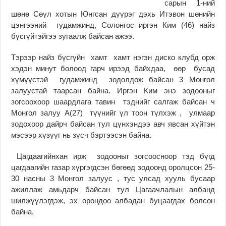
сарын 1-ний
шөнө Сөүл хотын Юнгсан дүүрэг дэхь Итэвон шөнийн
цэнгээний гудамжинд, Солонгос иргэн Ким (46) найз
бүсгүйтэйгээ зугаалж байсан ажээ.
Тэрээр найз бүсгүйн хамт хамт нэгэн диско клубд орж
хэдэн минут болоод гарч ирээд байхдаа, өөр бусад
хүмүүстэй гудамжинд зодолдож байсан 3 Монгол
залуустай таарсан байна. Иргэн Ким энэ зодооныг
зогсоохоор шаардлага тавин тэднийг салгаж байсан ч
Монгол залуу A(27) түүнийг үл тоон түлхэж , улмаар
зодохоор дайрч байсан тул цүнхэндээ авч явсан хүйтэн
мэсээр хүзүүг нь зүсч бэртээсэн байна.
Цагдаагийнхан ирж зодооныг зогсоосноор тэд бүгд
цагдаагийн газар хүргэгдсэн бөгөөд зодоонд оролцсон 25-
30 насны 3 Монгол залуус , тус улсад хууль бусаар
ажиллаж амьдарч байсан тул Цагаачлалын албанд
шилжүүлэгдэж, эх орондоо албадан буцаагдах болсон
байна.