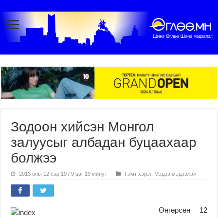
Зодоон хийсэн Монгол
залуусыг албадан буцаахаар
болжээ
2013 оны 12 сар 10 / 9 цаг 19 минут
Гэмт хэрэг
,
Мэдээ мэдээлэл
Өнгөрсөн 12