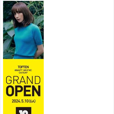
төв” байгуулах төсөлд төр,
хувийн хэвшлийн түншлэлийн хүрээнд хамтран
ажиллахыг урьж байна
2026 оны 7 сар 22 / 9 цаг 28 минут
Б.Пүрэвдагва: “Урт цагаан”-ыг
залуучууд чөлөөт цагаа
өнгөрүүлдэг, жуулчид зорьж
ирдэг цэг болгоно
2026 оны 7 сар 21 / 16 цаг 47 минут
Тусгай замын автобус /BRT/ төслийн удирдах
хорооны ээлжит хуралдаан боллоо
2026 оны 7 сар 21 / 16 цаг 43 минут
Ерөнхий сайд Н.Учрал БНХАУ-аас Монгол Улсад
суугаа Элчин сайд Шэнь Миньжюанийг хүлээн
авч уулзав
2026 оны 7 сар 21 / 16 цаг 39 минут
БҮГД НАЙРАМДАХ ТАЖИКИСТАН УЛСТАЙ
ЭДИЙН ЗАСГИЙН ХАМТЫН АЖИЛЛАГААГ
ӨРГӨЖҮҮЛНЭ
2026 оны 7 сар 21 / 16 цаг 34 минут