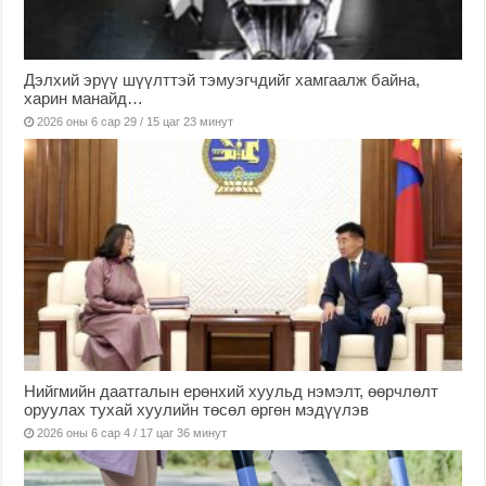
Дэлхий эрүү шүүлттэй тэмуэгчдийг хамгаалж байна,
харин манайд…
2026 оны 6 сар 29 / 15 цаг 23 минут
Нийгмийн даатгалын ерөнхий хуульд нэмэлт, өөрчлөлт
оруулах тухай хуулийн төсөл өргөн мэдүүлэв
2026 оны 6 сар 4 / 17 цаг 36 минут