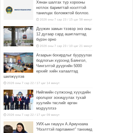
Хянан шалгах түр хорооны
нотлох баримттай нээлттэй
танилцах боломжтой боллоо.
2026 оны 7 сар 23 / 15 цаг 58 минут
Дүүжин замын тээвэр энэ оны
12 дугаар сард ашиглалтад
бүрэн орно
2026 оны 7 сар 23 / 10 цаг 21 минут
Агаарын бохирдлыг бууруулах
бодлогын хүрээнд Баянгол,
Чингэлтэй дүүргийн 5000
өрхийг хийн халаалтад
шилжүүлэв
2026 оны 7 сар 22 / 17 цаг 14 минут
Нийгмийн сүлжээнд хүүхдийн
оролцоог зохицуулах тухай
хуулийн төслийг өргөн
мэдүүллээ
2026 оны 7 сар 22 / 17 цаг 09 минут
УИХ-ын гишүүн А.Ариунзаяа
“Нээлттэй парламент” танхимд