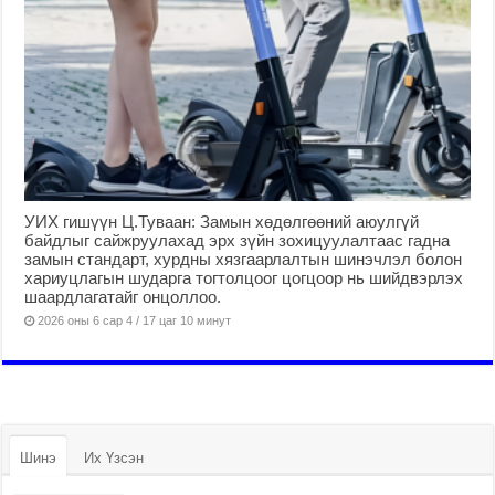
УИХ гишүүн Ц.Туваан: Замын хөдөлгөөний аюулгүй
байдлыг сайжруулахад эрх зүйн зохицуулалтаас гадна
замын стандарт, хурдны хязгаарлалтын шинэчлэл болон
хариуцлагын шударга тогтолцоог цогцоор нь шийдвэрлэх
шаардлагатайг онцоллоо.
2026 оны 6 сар 4 / 17 цаг 10 минут
Шинэ
Их Үзсэн