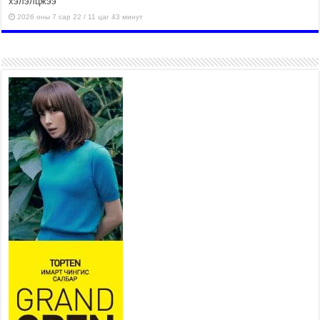
хэлэлцжээ
2026 оны 7 сар 22 / 11 цаг 43 минут
“4 улирлын турш үйл
ажиллагаа явуулах
боломжтой-Хүүхэд хөгжүүлэх
төв” байгуулах төсөлд төр,
хувийн хэвшлийн түншлэлийн хүрээнд хамтран
ажиллахыг урьж байна
2026 оны 7 сар 22 / 9 цаг 28 минут
Б.Пүрэвдагва: “Урт цагаан”-ыг
залуучууд чөлөөт цагаа
өнгөрүүлдэг, жуулчид зорьж
ирдэг цэг болгоно
2026 оны 7 сар 21 / 16 цаг 47 минут
Тусгай замын автобус /BRT/ төслийн удирдах
хорооны ээлжит хуралдаан боллоо
2026 оны 7 сар 21 / 16 цаг 43 минут
Ерөнхий сайд Н.Учрал БНХАУ-аас Монгол Улсад
суугаа Элчин сайд Шэнь Миньжюанийг хүлээн
авч уулзав
2026 оны 7 сар 21 / 16 цаг 39 минут