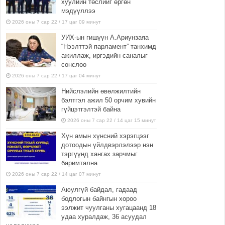
хуулийн төслийг өргөн
мэдүүллээ
2026 оны 7 сар 22 / 17 цаг 09 минут
УИХ-ын гишүүн А.Ариунзаяа
“Нээлттэй парламент” танхимд
ажиллаж, иргэдийн саналыг
сонслоо
2026 оны 7 сар 22 / 17 цаг 04 минут
Нийслэлийн өвөлжилтийн
бэлтгэл ажил 50 орчим хувийн
гүйцэтгэлтэй байна
2026 оны 7 сар 22 / 14 цаг 15 минут
Хүн амын хүнсний хэрэгцээг
дотоодын үйлдвэрлэлээр нэн
тэргүүнд хангах зарчмыг
баримтална
2026 оны 7 сар 22 / 14 цаг 07 минут
Аюулгүй байдал, гадаад
бодлогын байнгын хороо
ээлжит чуулганы хугацаанд 18
удаа хуралдаж, 36 асуудал