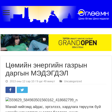
Цөмийн энергийн газрын
даргын МЭДЭГДЭЛ
2013 оны 12 сар 10 / 9 цаг 49 минут
Uncategorized
Манай нийгэмд айдас, эргэлзээ, хардлага төрүүлж буй