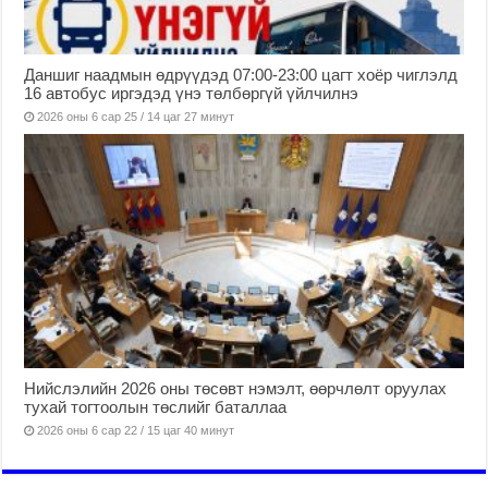
Даншиг наадмын өдрүүдэд 07:00-23:00 цагт хоёр чиглэлд
16 автобус иргэдэд үнэ төлбөргүй үйлчилнэ
2026 оны 6 сар 25 / 14 цаг 27 минут
Нийслэлийн 2026 оны төсөвт нэмэлт, өөрчлөлт оруулах
тухай тогтоолын төслийг баталлаа
2026 оны 6 сар 22 / 15 цаг 40 минут