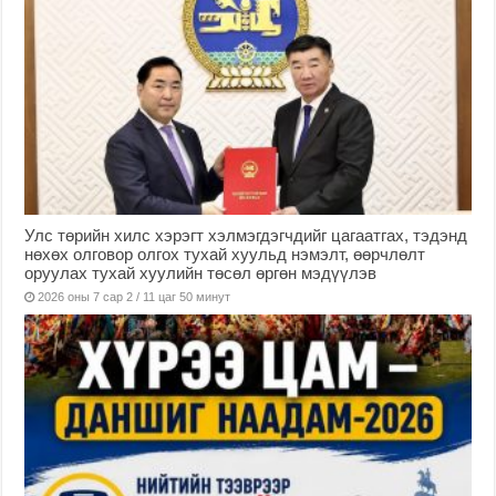
Улс төрийн хилс хэрэгт хэлмэгдэгчдийг цагаатгах, тэдэнд
нөхөх олговор олгох тухай хуульд нэмэлт, өөрчлөлт
оруулах тухай хуулийн төсөл өргөн мэдүүлэв
2026 оны 7 сар 2 / 11 цаг 50 минут