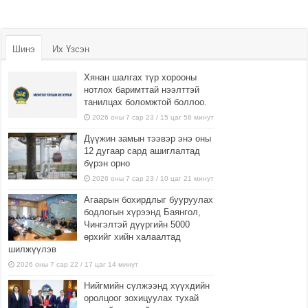
Шинэ
Их Үзсэн
Хянан шалгах түр хорооны
нотлох баримттай нээлттэй
танилцах боломжтой боллоо.
2026 оны 7 сар 23 / 15 цаг 58 минут
Дүүжин замын тээвэр энэ оны
12 дугаар сард ашиглалтад
бүрэн орно
2026 оны 7 сар 23 / 10 цаг 21 минут
Агаарын бохирдлыг бууруулах
бодлогын хүрээнд Баянгол,
Чингэлтэй дүүргийн 5000
өрхийг хийн халаалтад
шилжүүлэв
2026 оны 7 сар 22 / 17 цаг 14 минут
Нийгмийн сүлжээнд хүүхдийн
оролцоог зохицуулах тухай