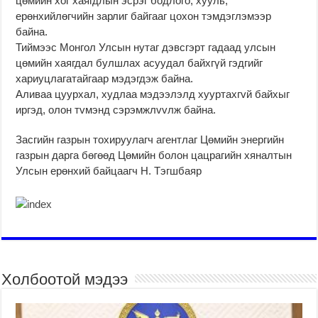
цөмийн хог хаягдлын эсрэг бодлого, хууль,
ерөнхийлөгчийн зарлиг байгааг цохон тэмдэглэмээр
байна.
Тиймээс Монгол Улсын нутаг дэвсгэрт гадаад улсын
цөмийн хаягдал булшлах асуудал байхгүй гэдгийг
хариуцлагатайгаар мэдэгдэж байна.
Аливаа цуурхал, худлаа мэдээлэлд хууртахгvй байхыг
иргэд, олон тvмэнд сэрэмжлvvлж байна.
Засгийн газрын тохируулагч агентлаг Цөмийн энергийн
газрын дарга бөгөөд Цөмийн болон цацрагийн хяналтын
Улсын ерөнхий байцаагч Н. Тэгшбаяр
Холбоотой мэдээ