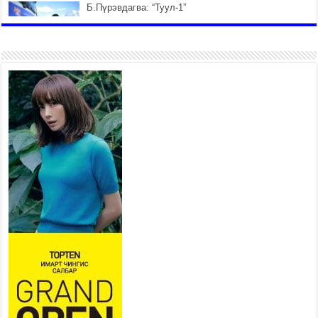
Б.Пүрэвдагва: “Туул-1”
коллекторыг ашиглалтад
оруулж байж бид гэр
хорооллыг барилгажуулна
2026 оны 7 сар 21 / 10 цаг 15 минут
НИЙСЛЭЛ, АЙМГИЙН
УДИРДЛАГУУДЫН АЖЛЫГ
ХҮНД СУРТЛЫГ БУУРУУЛЖ,
ИРГЭД, АЖ АХУЙН НЭГЖИЙН
АЧААГ ХЭРХЭН ХӨНГӨЛСНӨӨР ДҮГНЭНЭ
2026 оны 7 сар 21 / 10 цаг 09 минут
Байнгын хорооны дарга
М.Мандхай Цөлжилттэй
тэмцэх тухай НҮБ-ын
конвенцын талуудын 17 дугаар
бага хурал (СОР17)-ын бэлтгэл ажлын явцтай
танилцлаа
2026 оны 7 сар 21 / 10 цаг 03 минут
Б.Пүрэвдагва: Бүтээн байгуулалтын аливаа
ажил инженерийн хангамжийн байгууллагуудын
уялдаа холбоогүйгээс саатах ёсгүй
2026 оны 7 сар 20 / 17 цаг 21 минут