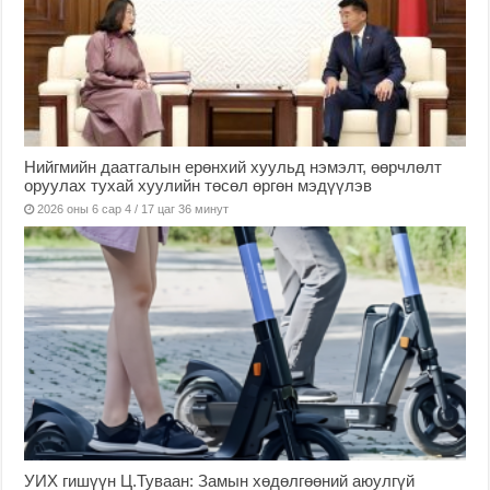
Нийгмийн даатгалын ерөнхий хуульд нэмэлт, өөрчлөлт
оруулах тухай хуулийн төсөл өргөн мэдүүлэв
2026 оны 6 сар 4 / 17 цаг 36 минут
УИХ гишүүн Ц.Туваан: Замын хөдөлгөөний аюулгүй