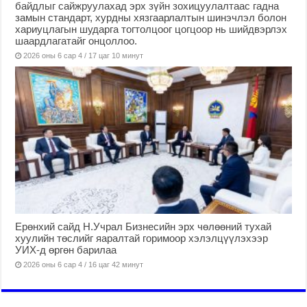
байдлыг сайжруулахад эрх зүйн зохицуулалтаас гадна
замын стандарт, хурдны хязгаарлалтын шинэчлэл болон
хариуцлагын шударга тогтолцоог цогцоор нь шийдвэрлэх
шаардлагатайг онцоллоо.
2026 оны 6 сар 4 / 17 цаг 10 минут
Ерөнхий сайд Н.Учрал Бизнесийн эрх чөлөөний тухай
хуулийн төслийг яаралтай горимоор хэлэлцүүлэхээр
УИХ-д өргөн барилаа
2026 оны 6 сар 4 / 16 цаг 42 минут