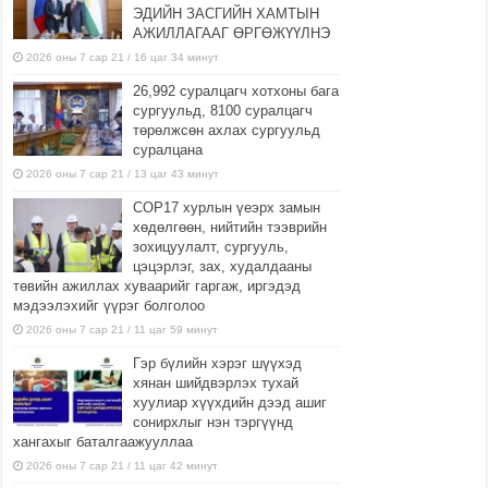
ЭДИЙН ЗАСГИЙН ХАМТЫН
АЖИЛЛАГААГ ӨРГӨЖҮҮЛНЭ
2026 оны 7 сар 21 / 16 цаг 34 минут
26,992 суралцагч хотхоны бага
сургуульд, 8100 суралцагч
төрөлжсөн ахлах сургуульд
суралцана
2026 оны 7 сар 21 / 13 цаг 43 минут
COP17 хурлын үеэрх замын
хөдөлгөөн, нийтийн тээврийн
зохицуулалт, сургууль,
цэцэрлэг, зах, худалдааны
төвийн ажиллах хуваарийг гаргаж, иргэдэд
мэдээлэхийг үүрэг болголоо
2026 оны 7 сар 21 / 11 цаг 59 минут
Гэр бүлийн хэрэг шүүхэд
хянан шийдвэрлэх тухай
хуулиар хүүхдийн дээд ашиг
сонирхлыг нэн тэргүүнд
хангахыг баталгаажууллаа
2026 оны 7 сар 21 / 11 цаг 42 минут