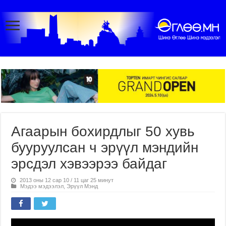
Агаарын бохирдлыг 50 хувь
бууруулсан ч эрүүл мэндийн
эрсдэл хэвээрээ байдаг
2013 оны 12 сар 10 / 11 цаг 25 минут
Мэдээ мэдээлэл
,
Эрүүл Мэнд