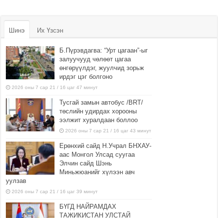
Шинэ
Их Үзсэн
Б.Пүрэвдагва: “Урт цагаан”-ыг
залуучууд чөлөөт цагаа
өнгөрүүлдэг, жуулчид зорьж
ирдэг цэг болгоно
2026 оны 7 сар 21 / 16 цаг 47 минут
Тусгай замын автобус /BRT/
төслийн удирдах хорооны
ээлжит хуралдаан боллоо
2026 оны 7 сар 21 / 16 цаг 43 минут
Ерөнхий сайд Н.Учрал БНХАУ-
аас Монгол Улсад суугаа
Элчин сайд Шэнь
Миньжюанийг хүлээн авч
уулзав
2026 оны 7 сар 21 / 16 цаг 39 минут
БҮГД НАЙРАМДАХ
ТАЖИКИСТАН УЛСТАЙ