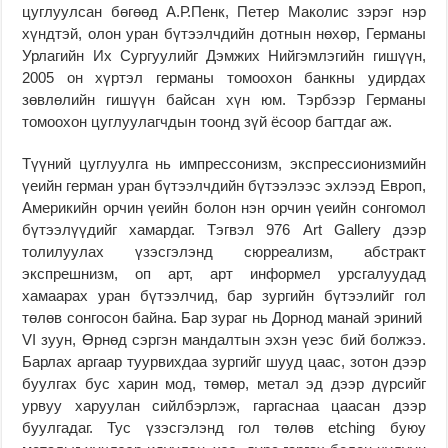
цуглуулсан бөгөөд А.Р.Пенк, Петер Маколис зэрэг нэр
хүндтэй, олон уран бүтээлчдийн дотнын нөхөр, Германы
Урлагийн Их Сургуулийг Дэмжих Нийгэмлэгийн гишүүн,
2005 он хүртэл германы томоохон банкны удирдах
зөвлөлийн гишүүн байсан хүн юм. Тэрбээр Германы
томоохон цуглуулагчдын тоонд зүй ёсоор багтдаг аж.
Түүний цуглуулга нь импрессонизм, экспрессионизмийн
үеийн герман уран бүтээлчдийн бүтээлээс эхлээд Европ,
Америкийн орчин үеийн болон нэн орчин үеийн сонгомол
бүтээлүүдийг хамардаг. Тэгвэл 976 Art Gallery дээр
толилуулах үзэсгэлэнд сюрреализм, абстракт
экспрешнизм, оп арт, арт информел урсгалуудад
хамаарах уран бүтээлчид, бар зургийн бүтээлийг гол
төлөв сонгосон байна. Бар зураг нь Дорнод манай эриний
VI зуун, Өрнөд сэргэн мандалтын эхэн үеэс бий болжээ.
Барлах аргаар туурвихдаа зургийг шууд цаас, зотон дээр
буулгах бус харин мод, төмөр, метал эд дээр дүрсийг
урвуу харуулан сийлбэрлэж, гаргаснаа цаасан дээр
буулгадаг. Тус үзэсгэлэнд гол төлөв etching буюу