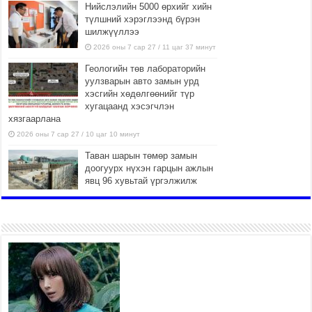
Нийслэлийн 5000 өрхийг хийн
түлшний хэрэглээнд бүрэн
шилжүүллээ
2026 оны 7 сар 27 / 11 цаг 37 минут
Геологийн төв лабораторийн
уулзварын авто замын урд
хэсгийн хөдөлгөөнийг түр
хугацаанд хэсэгчлэн
хязгаарлана
2026 оны 7 сар 27 / 10 цаг 10 минут
Таван шарын төмөр замын
доогуурх нүхэн гарцын ажлын
явц 96 хувьтай үргэлжилж
байна
2026 оны 7 сар 27 / 10 цаг 04 минут
Нийслэлийн харьяа амаржих
газруудыг “Эх, хүүхдийн төв”
болгон өргөтгөнө
2026 оны 7 сар 27 / 9 цаг 58 минут
ТӨВ АЙМАГТ ӨВЛИЙН
БЭЛТГЭЛ АЖИЛ 80 ХУВЬТАЙ