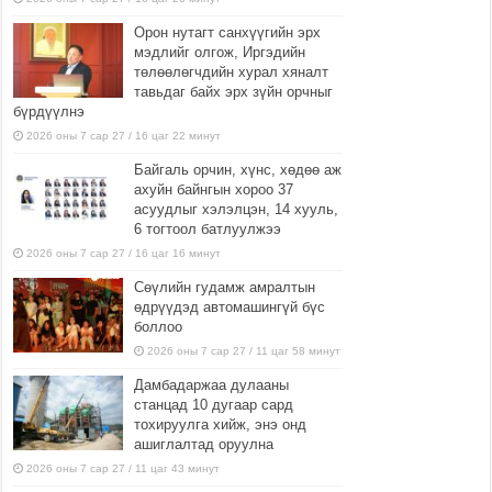
Орон нутагт санхүүгийн эрх
мэдлийг олгож, Иргэдийн
төлөөлөгчдийн хурал хяналт
тавьдаг байх эрх зүйн орчныг
бүрдүүлнэ
2026 оны 7 сар 27 / 16 цаг 22 минут
Байгаль орчин, хүнс, хөдөө аж
ахуйн байнгын хороо 37
асуудлыг хэлэлцэн, 14 хууль,
6 тогтоол батлуулжээ
2026 оны 7 сар 27 / 16 цаг 16 минут
Сөүлийн гудамж амралтын
өдрүүдэд автомашингүй бүс
боллоо
2026 оны 7 сар 27 / 11 цаг 58 минут
Дамбадаржаа дулааны
станцад 10 дугаар сард
тохируулга хийж, энэ онд
ашиглалтад оруулна
2026 оны 7 сар 27 / 11 цаг 43 минут