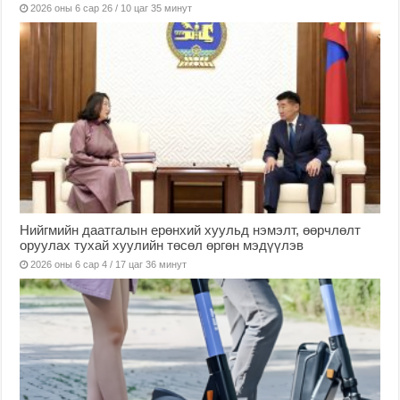
2026 оны 6 сар 26 / 10 цаг 35 минут
Нийгмийн даатгалын ерөнхий хуульд нэмэлт, өөрчлөлт
оруулах тухай хуулийн төсөл өргөн мэдүүлэв
2026 оны 6 сар 4 / 17 цаг 36 минут