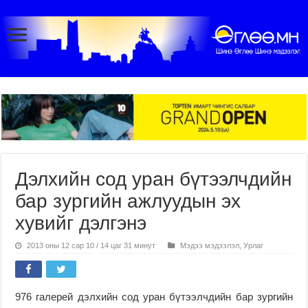
Дэлхийн сод уран бүтээлчдийн
бар зургийн ажлуудын эх
хувийг дэлгэнэ
2013 оны 12 сар 10 / 14 цаг 31 минут
Мэдээ мэдээлэл
,
Урлаг
976 галерей дэлхийн сод уран бүтээлчдийн бар зургийн