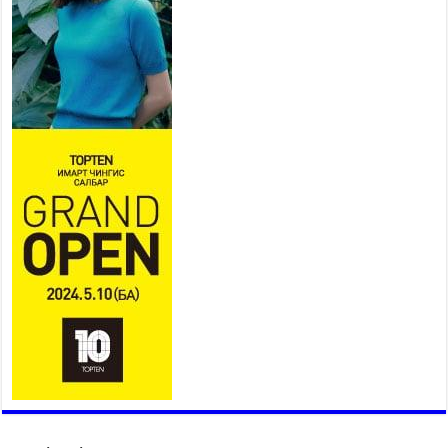
ҮРГЭЛЖИЛЖ БАЙНА
2026 оны 7 сар 27 / 9 цаг 51 минут
“Хөдөө аж ахуй, хөдөөгийн
хөгжил төслийн 2 дахь шат”
төслийн хүрээнд 4 банктай
дамжуулан зээлдүүлэх гэрээ
байгууллаа
2026 оны 7 сар 27 / 9 цаг 40 минут
УИХ-ын гишүүн С.Зулпхар: Иргэдийн санал
хууль тогтоох үйл ажиллагааны чухал үндэс
2026 оны 7 сар 27 / 9 цаг 19 минут
Ерөнхий хяналтын хоёр удаагийн сонсголд 345
хүн оролцжээ
2026 оны 7 сар 27 / 9 цаг 13 минут
Хянан шалгах түр хорооны нотлох баримттай
нээлттэй танилцах боломжтой боллоо.
2026 оны 7 сар 23 / 15 цаг 58 минут
Дүүжин замын тээвэр энэ оны 12 дугаар сард
ашиглалтад бүрэн орно
2026 оны 7 сар 23 / 10 цаг 21 минут