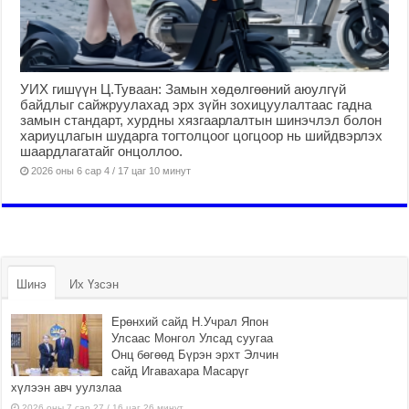
УИХ гишүүн Ц.Туваан: Замын хөдөлгөөний аюулгүй
байдлыг сайжруулахад эрх зүйн зохицуулалтаас гадна
замын стандарт, хурдны хязгаарлалтын шинэчлэл болон
хариуцлагын шударга тогтолцоог цогцоор нь шийдвэрлэх
шаардлагатайг онцоллоо.
2026 оны 6 сар 4 / 17 цаг 10 минут
Шинэ
Их Үзсэн
Ерөнхий сайд Н.Учрал Япон
Улсаас Монгол Улсад суугаа
Онц бөгөөд Бүрэн эрхт Элчин
сайд Игавахара Масарүг
хүлээн авч уулзлаа
2026 оны 7 сар 27 / 16 цаг 26 минут