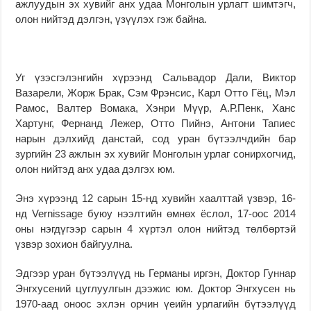
ажлуудын эх хувийг анх удаа Монголын урлагт шимтэгч,
олон нийтэд дэлгэн, үзүүлэх гэж байна.
Уг үзэсгэлэнгийн хүрээнд Сальвадор Дали, Виктор
Вазарели, Жорж Брак, Сэм Фрэнсис, Карл Отто Гёц, Мэл
Рамос, Валтер Вомака, Хэнри Мүүр, А.Р.Пенк, Ханс
Хартунг, Фернанд Лежер, Отто Пийнэ, Антони Тапиес
нарын дэлхийд данстай, сод уран бүтээлчдийн бар
зургийн 23 ажлын эх хувийг Монголын урлаг сонирхогчид,
олон нийтэд анх удаа дэлгэх юм.
Энэ хүрээнд 12 сарын 15-нд хувийн хаалттай үзвэр, 16-
нд Vernissage буюу нээлтийн өмнөх ёслол, 17-оос 2014
оны нэгдүгээр сарын 4 хүртэл олон нийтэд төлбөртэй
үзвэр зохион байгуулна.
Эдгээр уран бүтээлүүд нь Германы иргэн, Доктор Гуннар
Энгхусений цуглуулгын дээжис юм. Доктор Энгхусен нь
1970-аад оноос эхлэн орчин үеийн урлагийн бүтээлүүд