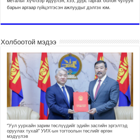
металыг хүчлээр идүүлэн, хээ, дүрс гаргах болон чулуун
барын аргаар гүйцэтгэсэн ажлуудыг дэлгэх юм.
Холбоотой мэдээ
“Уул уурхайн зарим төслүүдийг эдийн засгийн эргэлтэд
оруулах тухай” УИХ-ын тогтоолын төслийг өргөн
мэдүүлэв