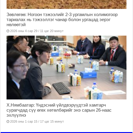
Зөвлөгөө: Ногоон тэжээлийг 2-3 ургамлын холимогоор
тариалах нь тэжээллэг чанар болон ургацад эерэг
нөлөөтэй
2026 оны 4 сар 29 / 11 цаг 20 минут
Х.Нямбаатар: Үндэсний үйлдвэрүүдтэй хамтарч
сурагчдад сүү өгөх хөтөлбөрийг энэ сарын 26-наас
эхлүүлнэ
2026 оны 1 сар 15 / 17 цаг 15 минут