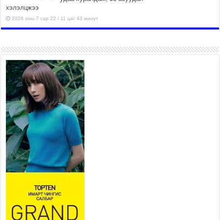
хэлэлцжээ
2026 оны 7 сар 22 / 11 цаг 43 минут
“4 улирлын турш үйл
ажиллагаа явуулах
боломжтой-Хүүхэд хөгжүүлэх
төв” байгуулах төсөлд төр,
хувийн хэвшлийн түншлэлийн хүрээнд хамтран
ажиллахыг урьж байна
2026 оны 7 сар 22 / 9 цаг 28 минут
Б.Пүрэвдагва: “Урт цагаан”-ыг
залуучууд чөлөөт цагаа
өнгөрүүлдэг, жуулчид зорьж
ирдэг цэг болгоно
2026 оны 7 сар 21 / 16 цаг 47 минут
Тусгай замын автобус /BRT/ төслийн удирдах
хорооны ээлжит хуралдаан боллоо
2026 оны 7 сар 21 / 16 цаг 43 минут
Ерөнхий сайд Н.Учрал БНХАУ-аас Монгол Улсад
суугаа Элчин сайд Шэнь Миньжюанийг хүлээн
авч уулзав
2026 оны 7 сар 21 / 16 цаг 39 минут