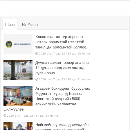
Шинэ
Их Үзсэн
Хянан шалгах түр хорооны
нотлох баримттай нээлттэй
танилцах боломжтой боллоо.
2026 оны 7 сар 23 / 15 цаг 58 минут
Дүүжин замын тээвэр энэ оны
12 дугаар сард ашиглалтад
бүрэн орно
2026 оны 7 сар 23 / 10 цаг 21 минут
Агаарын бохирдлыг бууруулах
бодлогын хүрээнд Баянгол,
Чингэлтэй дүүргийн 5000
өрхийг хийн халаалтад
шилжүүлэв
2026 оны 7 сар 22 / 17 цаг 14 минут
Нийгмийн сүлжээнд хүүхдийн
оролцоог зохицуулах тухай