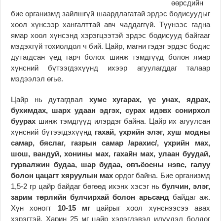
өөрсдийн
бие организмд зайлшгүй шаардлагатай эрдэс бодисуудыг
хоол хүнсээр хангалттай авч чаддаггүй. Түүнээс гадна
ямар хоол хүнсэнд хэрэгцээтэй эрдэс бодисууд байгааг
мэдэхгүй тохиолдол ч бий. Цайр, магни гэдэг эрдэс бодис
дутагдсан үед гарч болох шинж тэмдгүүд болон ямар
хүнсний бүтээгдэхүүнд ихээр агуулагддаг талаар
мэдээлэл өгье.
Цайр нь дутагдвал
хумс хугарах, үс унах, ядрах,
бухимдах, шарх удаан эдгэх, сурах идэвх сонирхол
буурах
шинж тэмдгүүд илэрдэг байна. Цайр их агуулсан
хүнсний бүтээгдэхүүнд
гахай, үхрийн элэг, хуш модны
самар, бяслаг, газрын самар /арахис/, үхрийн мах,
шош, вандуй, хонины мах, гахайн мах, улаан буудай,
гурвалжин будаа, шар будаа, овъёосны нэвс, галуу
болон цацагт хяруулын мах
ордог байна. Бие организмд
1,5-2 гр цайр байдаг бөгөөд ихэнх хэсэг нь
булчин, элэг,
зарим төрлийн булчирхай болон арьсанд
байдаг аж.
Хүн хоногт
10-15 мг
цайрыг хоол хүнснээсээ авах
хэрэгтэй. Харин 25 мг цайр хэрэглэвэл илүүдэл болдог