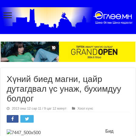
Хүний биед магни, цайр
дутагдвал үс унаж, бухимдуу
болдог
2013 оны 12 сар 11 / 9 цаг 12 минут
Хоол хүнс
Бид