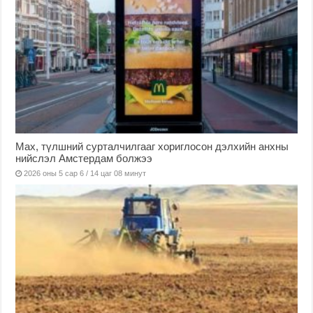
Мах, түлшний сурталчилгааг хориглосон дэлхийн анхны
нийслэл Амстердам болжээ
2026 оны 5 сар 6 / 14 цаг 08 минут