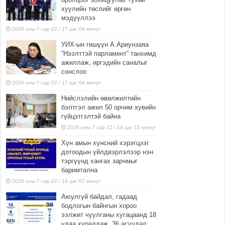
хуулийн төслийг өргөн
мэдүүллээ
2026 оны 7 сар 22 / 17 цаг 09 минут
УИХ-ын гишүүн А.Ариунзаяа
“Нээлттэй парламент” танхимд
ажиллаж, иргэдийн саналыг
сонслоо
2026 оны 7 сар 22 / 17 цаг 04 минут
Нийслэлийн өвөлжилтийн
бэлтгэл ажил 50 орчим хувийн
гүйцэтгэлтэй байна
2026 оны 7 сар 22 / 14 цаг 15 минут
Хүн амын хүнсний хэрэгцээг
дотоодын үйлдвэрлэлээр нэн
тэргүүнд хангах зарчмыг
баримтална
2026 оны 7 сар 22 / 14 цаг 07 минут
Аюулгүй байдал, гадаад
бодлогын байнгын хороо
ээлжит чуулганы хугацаанд 18
удаа хуралдаж, 36 асуудал