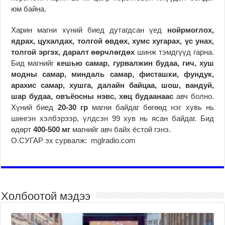
юм байна.
Харин магни хүний биед дутагдсан үед
нойрмоглох,
ядрах, цухалдах, толгой өвдөх, хумс хугарах, үс унах,
толгой эргэх, даралт өөрчлөгдөх
шинж тэмдгүүд гарна.
Бид магнийг
кешью самар, гурвалжин будаа, гич, хуш
модны самар, миндаль самар, фисташки, фундук,
арахис самар, хушга, далайн байцаа, шош, вандуй,
шар будаа, овъёосны нэвс, хөц будаанаас
авч болно.
Хүний биед
20-30 гр
магни байдаг бөгөөд нэг хувь нь
шингэн хэлбэрээр, үлдсэн 99 хув нь ясан байдаг. Бид
өдөрт
400-500 мг
магнийг авч байх ёстой гэнэ.
О.СУГАР эх сурвалж: mglradio.com
Холбоотой мэдээ