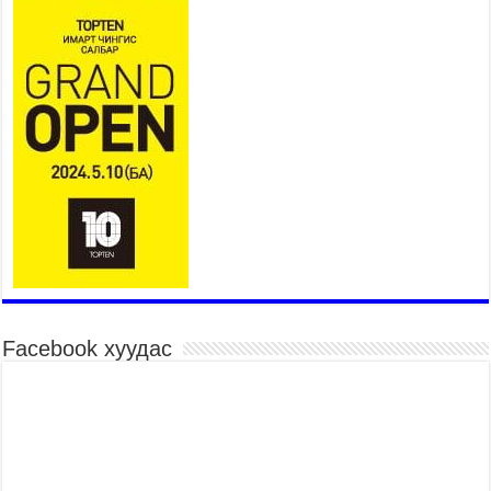
Нийслэлийн Эрүүл мэндийн газраас 45 баг
иргэдэд тусламж, үйлчилгээ үзүүлж байна
2026 оны 7 сар 15 / 11 цаг 30 минут
Хүчит бөхийн барилдааны тавын даваа
үргэлжилж байна
2026 оны 7 сар 15 / 11 цаг 26 минут
Төв цэнгэлдэх орчмын цэвэрлэгээ, үйлчилгээнд
161 ажилтан, 27 техниктэй ажиллаж байна
2026 оны 7 сар 15 / 11 цаг 22 минут
Наадмын амралтын өдрүүдэд нийслэлийн эрүүл
мэндийн байгууллагууд дараах хуваарийн дагуу
ажиллана
2026 оны 7 сар 15 / 11 цаг 18 минут
Үндэсний их баяр наадам эхэллээ
Facebook хуудас
2026 оны 7 сар 15 / 11 цаг 14 минут
Үер усны аюулаас сэргийлж, нийслэлийн Онцгой
байдлын газрын 162 алба хаагч үүрэг гүйцэтгэж
байна
2026 оны 7 сар 15 / 11 цаг 07 минут