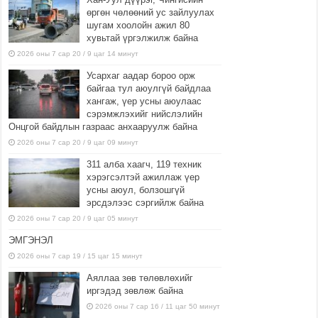
өргөн чөлөөний ус зайлуулах
шугам хоолойн ажил 80
хувьтай үргэлжилж байна
2026 оны 7 сар 20 / 9 цаг 14 минут
Усархаг аадар бороо орж
байгаа тул аюулгүй байдлаа
хангаж, үер усны аюулаас
сэрэмжлэхийг нийслэлийн
Онцгой байдлын газраас анхааруулж байна
2026 оны 7 сар 20 / 9 цаг 09 минут
311 алба хаагч, 119 техник
хэрэгсэлтэй ажиллаж үер
усны аюул, болзошгүй
эрсдэлээс сэргийлж байна
2026 оны 7 сар 20 / 9 цаг 05 минут
ЭМГЭНЭЛ
2026 оны 7 сар 19 / 15 цаг 15 минут
Аяллаа зөв төлөвлөхийг
иргэдэд зөвлөж байна
2026 оны 7 сар 16 / 11 цаг 50 минут