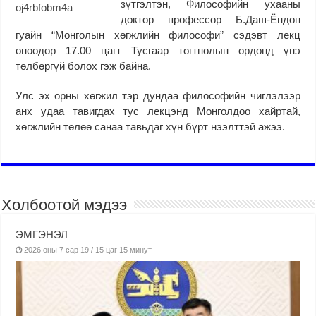
зүтгэлтэн, Философийн ухааны
доктор профессор Б.Даш-Ёндон
гуайн “Монголын хөгжлийн философи” сэдэвт лекц
өнөөдөр 17.00 цагт Тусгаар тогтнолын ордонд үнэ
төлбөргүй болох гэж байна.
Улс эх орны хөгжил тэр дундаа философийн чиглэлээр
анх удаа тавигдах тус лекцэнд Монголдоо хайртай,
хөгжлийн төлөө санаа тавьдаг хүн бүрт нээлттэй ажээ.
Холбоотой мэдээ
ЭМГЭНЭЛ
2026 оны 7 сар 19 / 15 цаг 15 минут