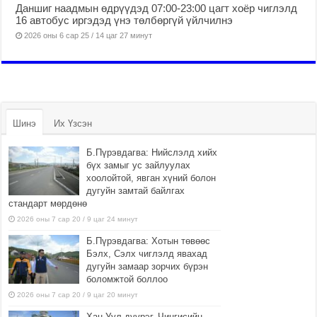
Даншиг наадмын өдрүүдэд 07:00-23:00 цагт хоёр чиглэлд
16 автобус иргэдэд үнэ төлбөргүй үйлчилнэ
2026 оны 6 сар 25 / 14 цаг 27 минут
Шинэ
Их Үзсэн
Б.Пүрэвдагва: Нийслэлд хийх
бүх замыг ус зайлуулах
хоолойтой, явган хүний болон
дугуйн замтай байлгах
стандарт мөрдөнө
2026 оны 7 сар 20 / 9 цаг 24 минут
Б.Пүрэвдагва: Хотын төвөөс
Бэлх, Сэлх чиглэлд явахад
дугуйн замаар зорчих бүрэн
боломжтой боллоо
2026 оны 7 сар 20 / 9 цаг 20 минут
Хан-Уул дүүрэг, Чингисийн