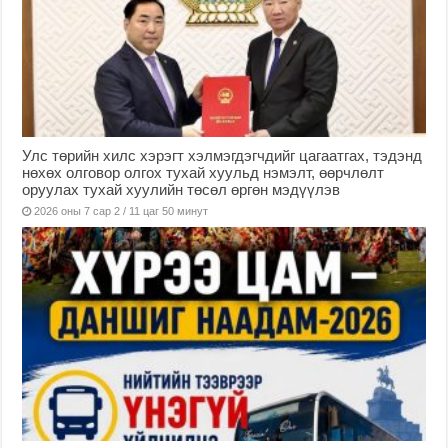
Улс төрийн хилс хэрэгт хэлмэгдэгчдийг цагаатгах, тэдэнд
нөхөх олговор олгох тухай хуульд нэмэлт, өөрчлөлт
оруулах тухай хуулийн төсөл өргөн мэдүүлэв
2026 оны 7 сар 2 / 11 цаг 50 минут