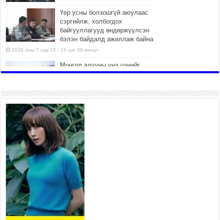
Үер усны болзошгүй аюулаас
сэргийлж, холбогдох
байгууллагууд өндөржүүлсэн
бэлэн байдалд ажиллаж байна
2026 оны 7 сар 15 / 13 цаг 06 минут
Монгол адууны үнэ цэнийг
дэлхийд сурталчлах “Дэлхийн
адууны өдөр”-т 15000 морьтон
оролцож байна
2026 оны 7 сар 15 / 11 цаг 51 минут
Шагайн харвааны насанд
хүрэгчдийн багийн төрөлд 106
багийн 848 харваач өрсөлдөж,
шилдгүүд шалгарав
2026 оны 7 сар 15 / 11 цаг 45 минут
Үндэсний их баяр наадмын сур харвааны
шагналыг нийслэлийн Засаг дарга бөгөөд
Улаанбаатар хотын Захирагч Б.Пүрэвдагва
гардууллаа
2026 оны 7 сар 15 / 11 цаг 41 минут