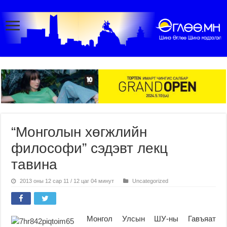
“Монголын хөгжлийн
философи” сэдэвт лекц
тавина
2013 оны 12 сар 11 / 12 цаг 04 минут
Uncategorized
Монгол Улсын ШУ-ны Гавъяат