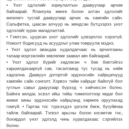
• Үнэт эдлэлийг зориулалтын даавуугаар арчиж
байгаарай. Ялангуяа мөнгө болон алтан эдлэлийг
өнгөлөгч тусгай даавуугаар арчих нь хамгийн сайн.
Сальфетка, цаасан алчуур нь мяндсан бүтцээрээ үнэт
эдлэлийг зурах магадлалтай.
• Гэмтсэн, цуурсан үнэт эдлэлийг цэвэрллэх хэрэггүй.
Нэмэлт бодисууд нь асуудлыг улам томруулж мэднэ.
• Үнэт эдлэл авахдаа худалдагчаас нь арчилгааны
талаар мэргэжлийн зөвлөгөөг заавал авч байгаарай.
• Үнэт эдлэл бүрийг хөдлөсөн ч бие биетэйгээ
харшилдахааргүй сав, тасалгаанд тус тусад нь хийж
хадгална. Даавуун дотортой эрдэнэсийн хайрцагнууд
хамгийн сайн сонголт. Хэрвээ тийм хайрцаг байхгүй бол
гутлын савыг даауугаар бүрээд ч хийчихсэн болно.
Байнга аялдаг, эсвэл ийш тийш томилолтоор явдаг бол
жижиг аяны эрдэнэсийн хайрцганд хөрөнгө оруулахад
гэмгүй. • Гартаа тос түрхэхдээ үргэлж бөгж, бугуйвчаа
тайлж байгаарай. Тэгвэл арьсны болон косметик тос,
бохирдол үнэт эдлэлд чинь хуралдахаас сэргийлэх
болно.