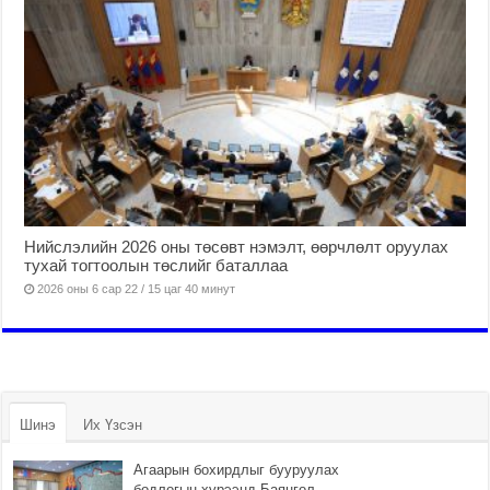
Нийслэлийн 2026 оны төсөвт нэмэлт, өөрчлөлт оруулах
тухай тогтоолын төслийг баталлаа
2026 оны 6 сар 22 / 15 цаг 40 минут
Шинэ
Их Үзсэн
Агаарын бохирдлыг бууруулах
бодлогын хүрээнд Баянгол,