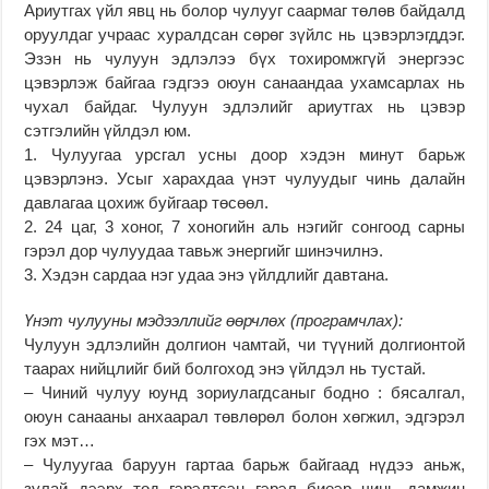
Ариутгах үйл явц нь болор чулууг саармаг төлөв байдалд
оруулдаг учраас хуралдсан сөрөг зүйлс нь цэвэрлэгддэг.
Эзэн нь чулуун эдлэлээ бүх тохиромжгүй энергээс
цэвэрлэж байгаа гэдгээ оюун санаандаа ухамсарлах нь
чухал байдаг. Чулуун эдлэлийг ариутгах нь цэвэр
сэтгэлийн үйлдэл юм.
1. Чулуугаа урсгал усны доор хэдэн минут барьж
цэвэрлэнэ. Усыг харахдаа үнэт чулуудыг чинь далайн
давлагаа цохиж буйгаар төсөөл.
2. 24 цаг, 3 хоног, 7 хоногийн аль нэгийг сонгоод сарны
гэрэл дор чулуудаа тавьж энергийг шинэчилнэ.
3. Хэдэн сардаа нэг удаа энэ үйлдлийг давтана.
Үнэт чулууны мэдээллийг өөрчлөх (програмчлах):
Чулуун эдлэлийн долгион чамтай, чи түүний долгионтой
таарах нийцлийг бий болгоход энэ үйлдэл нь тустай.
– Чиний чулуу юунд зориулагдсаныг бодно : бясалгал,
оюун санааны анхаарал төвлөрөл болон хөгжил, эдгэрэл
гэх мэт…
– Чулуугаа баруун гартаа барьж байгаад нүдээ аньж,
зулай дээрх тод гэрэлтсэн гэрэл биеэр чинь дамжин