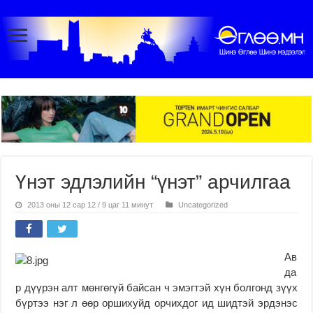
Үнэт эдлэлийн “үнэт” арчилгаа
2013 оны 12 сар 12 / 9 цаг 11 минут
Uncategorized
Ав
да
р дүүрэн алт мөнгөгүй байсан ч эмэгтэй хүн болгонд зүүх
бүртээ нэг л өөр оршихуйд орчихдог ид шидтэй эрдэнэс