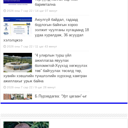
баримтална
2026 оны 7 сар 22 / 14 цаг 07 минут
Аюулгүй байдал, гадаад
бодлогын байнгын хороо
ээлжит чуулганы хугацаанд 18
удаа хуралдаж, 36 асуудал
хэлэлцжээ
2026 оны 7 сар 22 / 11 цаг 43 минут
“4 улирлын турш үйл
ажиллагаа явуулах
боломжтой-Хүүхэд хөгжүүлэх
төв” байгуулах төсөлд төр,
хувийн хэвшлийн түншлэлийн хүрээнд хамтран
ажиллахыг урьж байна
2026 оны 7 сар 22 / 9 цаг 28 минут
Б.Пүрэвдагва: “Урт цагаан”-ыг
залуучууд чөлөөт цагаа
өнгөрүүлдэг, жуулчид зорьж
ирдэг цэг болгоно
2026 оны 7 сар 21 / 16 цаг 47 минут
Тусгай замын автобус /BRT/