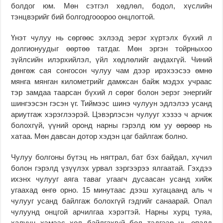
болдог юм. Мөн сэтгэл хөдлөл, бодол, хүслийн
тэнцвэрийг бий болгодгооороо онцлогтой.
Үнэт чулуу нь сөргөөс эхлээд эерэг хүртэлх бүхий л
долгионуудыг өөртөө татдаг. Мөн эргэн тойрныхоо
зүйлсийн илэрхийлэл, үйл хөдлөлийг андахгүй. Чиний
дөнгөж сая сонгосон чулуу чам дээр ирэхээсээ өмнө
мянга мянган километрийг дамжсан байж мэдэх учраас
тэр замдаа таарсан бүхий л сөрөг болон эерэг энергийг
шингээсэн гэсэн үг. Тиймээс шинэ чулуун эдлэлээ усанд
ариутгаж хэрэглээрэй. Цэвэрлэсэн чулууг хэзээ ч арчиж
болохгүй, үүний оронд нарны гэрэлд юм уу өөрөөр нь
хатаа. Мөн давсан дотор хэдэн цаг байлгаж болно.
Чулуу болгоны бүтэц нь нягтрал, бат бэх байдал, хүчил
болон гэрэлд үзүүлэх урвал зэргээрээ ялгаатай. Гэхдээ
ихэнх чулууг аяга таваг угаагч дусаасан усанд хийж
угаахад өнгө орно. 15 минутаас дээш хугацаанд аль ч
чулууг усанд байлгаж болохгүй гэдгийг санаарай. Опал
чулуунд онцгой арчилгаа хэрэгтэй. Нарны хурц туяа,
халуун хэмээс хол байлгахгүй бол тэдгээр нь опалд