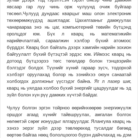
явсаар гар луу чинь орж чулуунд очиж буйгаар
төсөөл.Чулууд дундаас кварцыг маш олон электроник
төхөөрөмжүүдэд ашигладаг. Цахилгааныг дамжуулах
чанараараа энэ нь цаг, компьютерний төвийн бүтцэнд
оролцдог юм. Бүх л кварц нь математикийн
нарийвчлалтай, сараалжин хэлбэр бүхий атомоос
бүрддэг. Кварц бол байгаль дээрх хамгийн нарийн зохион
байгуулалт бүхий бүтэцтэй эрдэс юм. Иймээс кварц нь
дотоод бүтцээрээ төгс төгөлдөр болон тэнцвэрийн
бэлгэдэг болдог. Түүнийг хүний гараар зүсч, тодорхой
хэлбэрт оруулахад болор нь эзнийхээ оюун санаатай
холбогдох долгионыг үүсгэдэг байна. Яг л лазер шиг,
кварц нь уялдаа холбоо бүхий энергийг цацруулдаг нь эд
зүйл болон хүн рүү дамжих хүчтэй байдаг.
Чулуу болгон эргэн тойрноо өөрийнхөөрөө энергижүүлж
оршдог агаад хүнийг тайвшруулах, амгалан болгох
нөлөөтэй сөрөг ионуудыг ялгаруулдаг. Ялангуяа кварц нь
эзнээ эерэг зүйл дээр төвлөрөхөд тусалдаг бөгөөд
өөртөө байгаа нөөц бололцоогоо бүрэн дайчлахад нь дэм