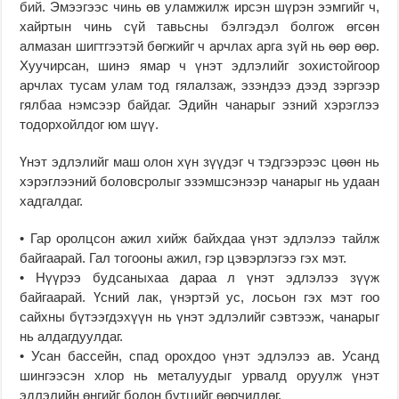
бий. Эмээгээс чинь өв уламжилж ирсэн шүрэн ээмгийг ч,
хайртын чинь сүй тавьсны бэлгэдэл болгож өгсөн
алмазан шигтгээтэй бөгжийг ч арчлах арга зүй нь өөр өөр.
Хуучирсан, шинэ ямар ч үнэт эдлэлийг зохистойгоор
арчлах тусам улам тод гялалзаж, эзэндээ дээд зэргээр
гялбаа нэмсээр байдаг. Эдийн чанарыг эзний хэрэглээ
тодорхойлдог юм шүү.
Үнэт эдлэлийг маш олон хүн зүүдэг ч тэдгээрээс цөөн нь
хэрэглээний боловсролыг эзэмшсэнээр чанарыг нь удаан
хадгалдаг.
• Гар оролцсон ажил хийж байхдаа үнэт эдлэлээ тайлж
байгаарай. Гал тогооны ажил, гэр цэвэрлэгээ гэх мэт.
• Нүүрээ будсаныхаа дараа л үнэт эдлэлээ зүүж
байгаарай. Үсний лак, үнэртэй ус, лосьон гэх мэт гоо
сайхны бүтээгдэхүүн нь үнэт эдлэлийг сэвтээж, чанарыг
нь алдагдуулдаг.
• Усан бассейн, спад орохдоо үнэт эдлэлээ ав. Усанд
шингээсэн хлор нь металуудыг урвалд оруулж үнэт
эдлэлийн өнгийг болон бүтцийг өөрчилдөг.