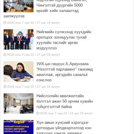
Чингэлтэй дүүргийн 5000
өрхийг хийн халаалтад
шилжүүлэв
2026 оны 7 сар 22 / 17 цаг 14 минут
Нийгмийн сүлжээнд хүүхдийн
оролцоог зохицуулах тухай
хуулийн төслийг өргөн
мэдүүллээ
2026 оны 7 сар 22 / 17 цаг 09 минут
УИХ-ын гишүүн А.Ариунзаяа
“Нээлттэй парламент” танхимд
ажиллаж, иргэдийн саналыг
сонслоо
2026 оны 7 сар 22 / 17 цаг 04 минут
Нийслэлийн өвөлжилтийн
бэлтгэл ажил 50 орчим хувийн
гүйцэтгэлтэй байна
2026 оны 7 сар 22 / 14 цаг 15 минут
Хүн амын хүнсний хэрэгцээг
дотоодын үйлдвэрлэлээр нэн
тэргүүнд хангах зарчмыг