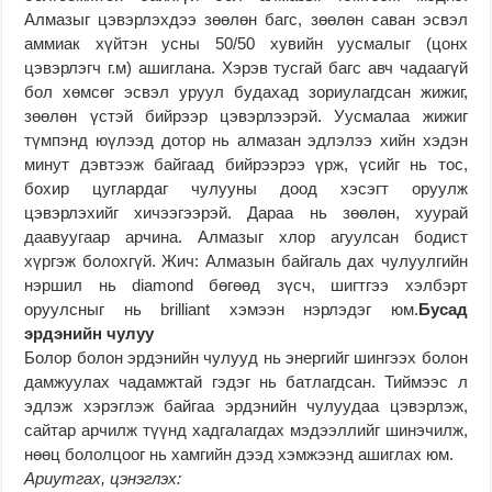
Алмазыг цэвэрлэхдээ зөөлөн багс, зөөлөн саван эсвэл
аммиак хүйтэн усны 50/50 хувийн уусмалыг (цонх
цэвэрлэгч г.м) ашиглана. Хэрэв тусгай багс авч чадаагүй
бол хөмсөг эсвэл уруул будахад зориулагдсан жижиг,
зөөлөн үстэй бийрээр цэвэрлээрэй. Уусмалаа жижиг
түмпэнд юүлээд дотор нь алмазан эдлэлээ хийн хэдэн
минут дэвтээж байгаад бийрээрээ үрж, үсийг нь тос,
бохир цуглардаг чулууны доод хэсэгт оруулж
цэвэрлэхийг хичээгээрэй. Дараа нь зөөлөн, хуурай
даавуугаар арчина. Алмазыг хлор агуулсан бодист
хүргэж болохгүй. Жич: Алмазын байгаль дах чулуулгийн
нэршил нь diamond бөгөөд зүсч, шигтгээ хэлбэрт
оруулсныг нь brilliant хэмээн нэрлэдэг юм.
Бусад
эрдэнийн чулуу
Болор болон эрдэнийн чулууд нь энергийг шингээх болон
дамжуулах чадамжтай гэдэг нь батлагдсан. Тиймээс л
эдлэж хэрэглэж байгаа эрдэнийн чулуудаа цэвэрлэж,
сайтар арчилж түүнд хадгалагдах мэдээллийг шинэчилж,
нөөц бололцоог нь хамгийн дээд хэмжээнд ашиглах юм.
Ариутгах, цэнэглэх: