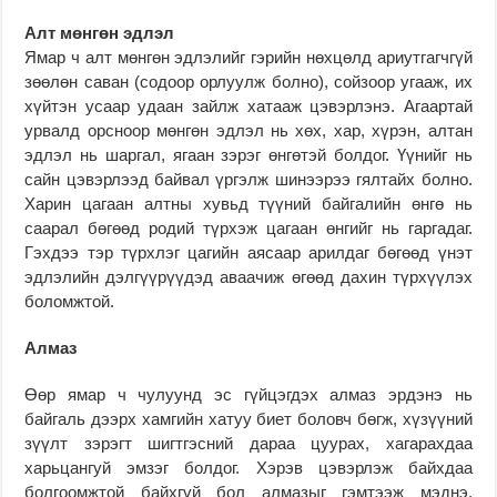
Алт мөнгөн эдлэл
Ямар ч алт мөнгөн эдлэлийг гэрийн нөхцөлд ариутгагчгүй
зөөлөн саван (содоор орлуулж болно), сойзоор угааж, их
хүйтэн усаар удаан зайлж хатааж цэвэрлэнэ. Агаартай
урвалд орсноор мөнгөн эдлэл нь хөх, хар, хүрэн, алтан
эдлэл нь шаргал, ягаан зэрэг өнгөтэй болдог. Үүнийг нь
сайн цэвэрлээд байвал үргэлж шинээрээ гялтайх болно.
Харин цагаан алтны хувьд түүний байгалийн өнгө нь
саарал бөгөөд родий түрхэж цагаан өнгийг нь гаргадаг.
Гэхдээ тэр түрхлэг цагийн аясаар арилдаг бөгөөд үнэт
эдлэлийн дэлгүүрүүдэд аваачиж өгөөд дахин түрхүүлэх
боломжтой.
Алмаз
Өөр ямар ч чулуунд эс гүйцэгдэх алмаз эрдэнэ нь
байгаль дээрх хамгийн хатуу биет боловч бөгж, хүзүүний
зүүлт зэрэгт шигтгэсний дараа цуурах, хагарахдаа
харьцангуй эмзэг болдог. Хэрэв цэвэрлэж байхдаа
болгоомжтой байхгүй бол алмазыг гэмтээж мэднэ.