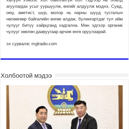
агуулагдах усыг ууршуулж, өнгийг алдуулж мэднэ. Сувд,
оюу, аметист, шүр, молор нь нарны шууд тусгалын
нөлөөгөөр байгалийн өнгөө алдаж, булингартдаг тул ийм
чулууг битүү хайрцганд хадгална. Мөн эдгээр органик
чулууг зөөлөн даавуугаар арчиж өнгө оруулаарай.
эх сурвалж: mglradio.com
Холбоотой мэдээ