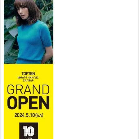
төслийн удирдах хорооны
ээлжит хуралдаан боллоо
2026 оны 7 сар 21 / 16 цаг 43 минут
Ерөнхий сайд Н.Учрал БНХАУ-
аас Монгол Улсад суугаа
Элчин сайд Шэнь
Миньжюанийг хүлээн авч
уулзав
2026 оны 7 сар 21 / 16 цаг 39 минут
БҮГД НАЙРАМДАХ ТАЖИКИСТАН УЛСТАЙ
ЭДИЙН ЗАСГИЙН ХАМТЫН АЖИЛЛАГААГ
ӨРГӨЖҮҮЛНЭ
2026 оны 7 сар 21 / 16 цаг 34 минут
26,992 суралцагч хотхоны бага сургуульд, 8100
суралцагч төрөлжсөн ахлах сургуульд
суралцана
2026 оны 7 сар 21 / 13 цаг 43 минут
COP17 хурлын үеэрх замын хөдөлгөөн, нийтийн
тээврийн зохицуулалт, сургууль, цэцэрлэг, зах,
худалдааны төвийн ажиллах хуваарийг гаргаж,
иргэдэд мэдээлэхийг үүрэг болголоо