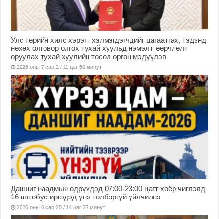
Улс төрийн хилс хэрэгт хэлмэгдэгчдийг цагаатгах, тэдэнд
нөхөх олговор олгох тухай хуульд нэмэлт, өөрчлөлт
оруулах тухай хуулийн төсөл өргөн мэдүүлэв
2026 оны 7 сар 2 / 11 цаг 50 минут
Даншиг наадмын өдрүүдэд 07:00-23:00 цагт хоёр чиглэлд
16 автобус иргэдэд үнэ төлбөргүй үйлчилнэ
2026 оны 6 сар 25 / 14 цаг 27 минут