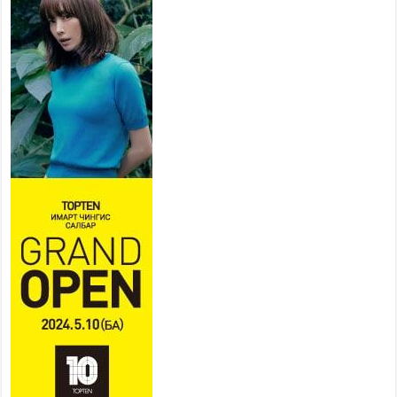
УДИРДЛАГУУДЫН АЖЛЫГ
ХҮНД СУРТЛЫГ БУУРУУЛЖ,
ИРГЭД, АЖ АХУЙН НЭГЖИЙН
АЧААГ ХЭРХЭН ХӨНГӨЛСНӨӨР ДҮГНЭНЭ
2026 оны 7 сар 21 / 10 цаг 09 минут
Байнгын хорооны дарга
М.Мандхай Цөлжилттэй
тэмцэх тухай НҮБ-ын
конвенцын талуудын 17 дугаар
бага хурал (СОР17)-ын бэлтгэл ажлын явцтай
танилцлаа
2026 оны 7 сар 21 / 10 цаг 03 минут
Б.Пүрэвдагва: Бүтээн байгуулалтын аливаа
ажил инженерийн хангамжийн байгууллагуудын
уялдаа холбоогүйгээс саатах ёсгүй
2026 оны 7 сар 20 / 17 цаг 21 минут
“Сэлбэ 20 минутын хот” төслийн анхны 12
давхар барилгын үндсэн карказ, цутгалтын ажил
дууслаа
2026 оны 7 сар 20 / 17 цаг 17 минут
Мопед, скүүтер, тэдгээртэй адилтгах үзүүлэлт