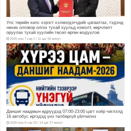
Улс төрийн хилс хэрэгт хэлмэгдэгчдийг цагаатгах, тэдэнд
нөхөх олговор олгох тухай хуульд нэмэлт, өөрчлөлт
оруулах тухай хуулийн төсөл өргөн мэдүүлэв
2026 оны 7 сар 2 / 11 цаг 50 минут
Даншиг наадмын өдрүүдэд 07:00-23:00 цагт хоёр чиглэлд
16 автобус иргэдэд үнэ төлбөргүй үйлчилнэ
2026 оны 6 сар 25 / 14 цаг 27 минут