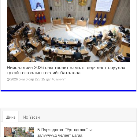
Нийслэлийн 2026 оны төсөвт нэмэлт, өөрчлөлт оруулах
тухай тогтоолын төслийг баталлаа
2026 оны 6 сар 22 / 15 цаг 40 минут
Шинэ
Их Үзсэн
Б.Пүрэвдагва: “Урт цагаан”-ыг
залуучууд чөлөөт цагаа