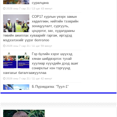
суралцана
2026 оны 7 сар 21 / 13 цаг 43 минут
COP17 хурлын үеэрх замын
хөдөлгөөн, нийтийн тээврийн
зохицуулалт, сургууль,
цэцэрлэг, зах, худалдааны
төвийн ажиллах хуваарийг гаргаж, иргэдэд
мэдээлэхийг үүрэг болголоо
2026 оны 7 сар 21 / 11 цаг 59 минут
Гэр бүлийн хэрэг шүүхэд
хянан шийдвэрлэх тухай
хуулиар хүүхдийн дээд ашиг
сонирхлыг нэн тэргүүнд
хангахыг баталгаажууллаа
2026 оны 7 сар 21 / 11 цаг 42 минут
Б.Пүрэвдагва: “Туул-1”
коллекторыг ашиглалтад
оруулж байж бид гэр
хорооллыг барилгажуулна
2026 оны 7 сар 21 / 10 цаг 15 минут
НИЙСЛЭЛ, АЙМГИЙН