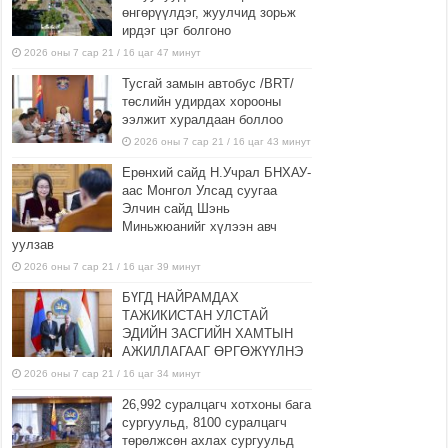
өнгөрүүлдэг, жуулчид зорьж
ирдэг цэг болгоно
2026 оны 7 сар 21 / 16 цаг 47 минут
Тусгай замын автобус /BRT/
төслийн удирдах хорооны
ээлжит хуралдаан боллоо
2026 оны 7 сар 21 / 16 цаг 43 минут
Ерөнхий сайд Н.Учрал БНХАУ-
аас Монгол Улсад суугаа
Элчин сайд Шэнь
Миньжюанийг хүлээн авч
уулзав
2026 оны 7 сар 21 / 16 цаг 39 минут
БҮГД НАЙРАМДАХ
ТАЖИКИСТАН УЛСТАЙ
ЭДИЙН ЗАСГИЙН ХАМТЫН
АЖИЛЛАГААГ ӨРГӨЖҮҮЛНЭ
2026 оны 7 сар 21 / 16 цаг 34 минут
26,992 суралцагч хотхоны бага
сургуульд, 8100 суралцагч
төрөлжсөн ахлах сургуульд