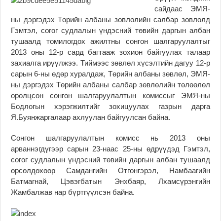
сайдаас ЭМЯ-
ны дэргэдэх Төрийн албаны зөвлөлийн салбар зөвлөлд
Гэмтэл, согог судлалын үндэсний төвийн даргын албан
тушаалд томилогдох ажилтны сонгон шалгаруулалтыг
2013 оны 12-р сард багтааж зохион байгуулах талаар
захиалга ирүүлжээ. Тиймээс зөвлөл хүсэлтийн дагуу 12-р
сарын 6-ны өдөр хуралдаж, Төрийн албаны зөвлөл, ЭМЯ-
ны дэргэдэх Төрийн албаны салбар зөвлөлийн төлөөлөл
оролцсон сонгон шалгаруулалтын комиссыг ЭМЯ-ны
Бодлогын хэрэгжилтийг зохицуулах газрын дарга
Я.Буянжаргалаар ахлуулан байгуулсан байна.
Сонгон шалгаруулалтын комисс нь 2013 оны
арваннэгдүгээр сарын 23-наас 25-ны өдрүүдэд Гэмтэл,
согог судлалын үндэсний төвийн даргын албан тушаалд
өрсөлдөхөөр Самдангийн Отгонгэрэл, Намбаагийн
Батмагнай, Цэвэгбатын Энхбаяр, Лхамсүрэнгийн
Жамбалжав нар бүртгүүлсэн байна.