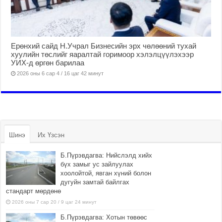
Ерөнхий сайд Н.Учрал Бизнесийн эрх чөлөөний тухай
хуулийн төслийг яаралтай горимоор хэлэлцүүлэхээр
УИХ-д өргөн барилаа
2026 оны 6 сар 4 / 16 цаг 42 минут
Шинэ
Их Үзсэн
Б.Пүрэвдагва: Нийслэлд хийх
бүх замыг ус зайлуулах
хоолойтой, явган хүний болон
дугуйн замтай байлгах
стандарт мөрдөнө
2026 оны 7 сар 20 / 9 цаг 24 минут
Б.Пүрэвдагва: Хотын төвөөс