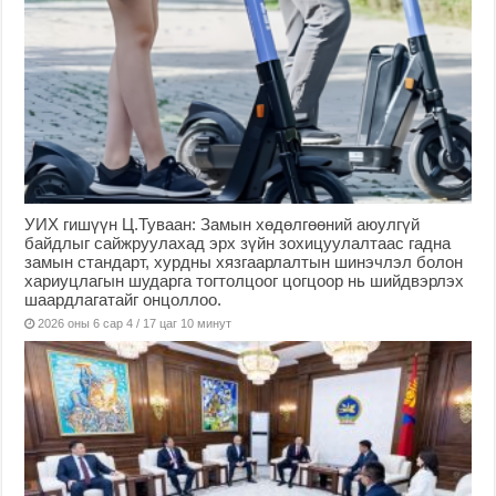
УИХ гишүүн Ц.Туваан: Замын хөдөлгөөний аюулгүй
байдлыг сайжруулахад эрх зүйн зохицуулалтаас гадна
замын стандарт, хурдны хязгаарлалтын шинэчлэл болон
хариуцлагын шударга тогтолцоог цогцоор нь шийдвэрлэх
шаардлагатайг онцоллоо.
2026 оны 6 сар 4 / 17 цаг 10 минут