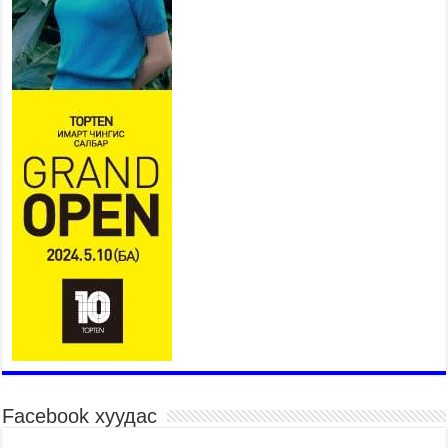
шагналыг нийслэлийн Засаг дарга бөгөөд
Улаанбаатар хотын Захирагч Б.Пүрэвдагва
гардууллаа
2026 оны 7 сар 15 / 11 цаг 41 минут
Нийслэлийн Эрүүл мэндийн газраас 45 баг
иргэдэд тусламж, үйлчилгээ үзүүлж байна
2026 оны 7 сар 15 / 11 цаг 30 минут
Хүчит бөхийн барилдааны тавын даваа
үргэлжилж байна
2026 оны 7 сар 15 / 11 цаг 26 минут
Төв цэнгэлдэх орчмын цэвэрлэгээ, үйлчилгээнд
161 ажилтан, 27 техниктэй ажиллаж байна
2026 оны 7 сар 15 / 11 цаг 22 минут
Наадмын амралтын өдрүүдэд нийслэлийн эрүүл
мэндийн байгууллагууд дараах хуваарийн дагуу
ажиллана
2026 оны 7 сар 15 / 11 цаг 18 минут
Үндэсний их баяр наадам эхэллээ
Facebook хуудас
2026 оны 7 сар 15 / 11 цаг 14 минут