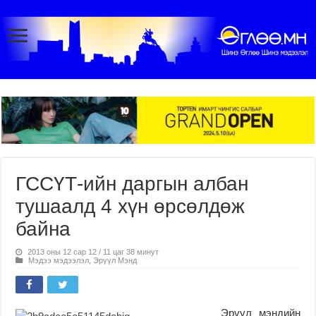
ГССҮТ-ийн даргын албан
тушаалд 4 хүн өрсөлдөж
байна
2013 оны 12 сар 12 / 11 цаг 38 минут
Мэдээ мэдээлэл
,
Эрүүл Мэнд
Эрүүл мэндийн