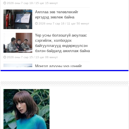
2026 оны 7 сар 19 / 15 цаг 15 минут
Аяллаа зөв төлөвлөхийг
иргэдэд зөвлөж байна
2026 оны 7 сар 16 / 11 цаг 50 минут
Үер усны болзошгүй аюулаас
сэргийлж, холбогдох
байгууллагууд өндөржүүлсэн
бэлэн байдалд ажиллаж байна
2026 оны 7 сар 15 / 13 цаг 06 минут
Монгол адууны үнэ цэнийг
дэлхийд сурталчлах “Дэлхийн
адууны өдөр”-т 15000 морьтон
оролцож байна
2026 оны 7 сар 15 / 11 цаг 51 минут
Шагайн харвааны насанд
хүрэгчдийн багийн төрөлд 106
багийн 848 харваач өрсөлдөж,
шилдгүүд шалгарав
2026 оны 7 сар 15 / 11 цаг 45 минут
Үндэсний их баяр наадмын сур харвааны