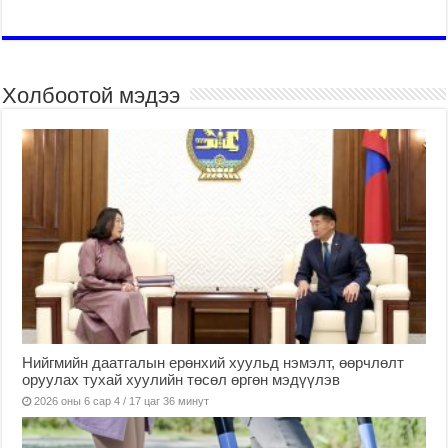
Холбоотой мэдээ
Нийгмийн даатгалын ерөнхий хуульд нэмэлт, өөрчлөлт
оруулах тухай хуулийн төсөл өргөн мэдүүлэв
2026 оны 6 сар 4 / 17 цаг 36 минут