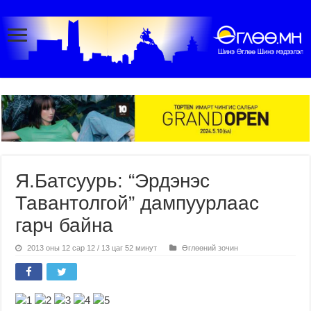
Я.Батсуурь: “Эрдэнэс
Тавантолгой” дампуурлаас
гарч байна
2013 оны 12 сар 12 / 13 цаг 52 минут
Өглөөний зочин