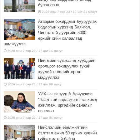
бүрэн орно
2026 оны 7 сар 23 / 10 цаг 21 минут
Агаарын бохирдлыг бууруулах
бодлогын хүрээнд Баянгол,
Чингэлтэй дүүргийн 5000
өрхийг хийн халаалтад
шилжүүлэв
2026 оны 7 сар 22 / 17 цаг 14 минут
Нийгмийн сүлжээнд хүүхдийн
оролцоог зохицуулах тухай
хуулийн төслийг өргөн
мэдүүллээ
2026 оны 7 сар 22 / 17 цаг 09 минут
УИХ-ын гишүүн А.Ариунзаяа
“Нээлттэй парламент” танхимд
ажиллаж, иргэдийн саналыг
сонслоо
2026 оны 7 сар 22 / 17 цаг 04 минут
Нийслэлийн өвөлжилтийн
бэлтгэл ажил 50 орчим хувийн
гүйцэтгэлтэй байна