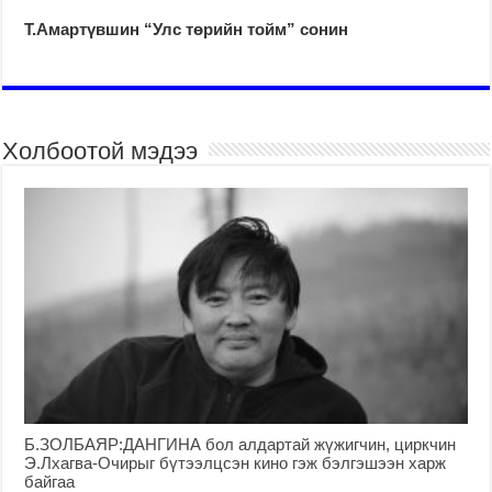
Т.Амартүвшин “Улс төрийн тойм” сонин
Холбоотой мэдээ
Б.ЗОЛБАЯР:ДАНГИНА бол алдартай жүжигчин, циркчин
Э.Лхагва-Очирыг бүтээлцсэн кино гэж бэлгэшээн харж
байгаа