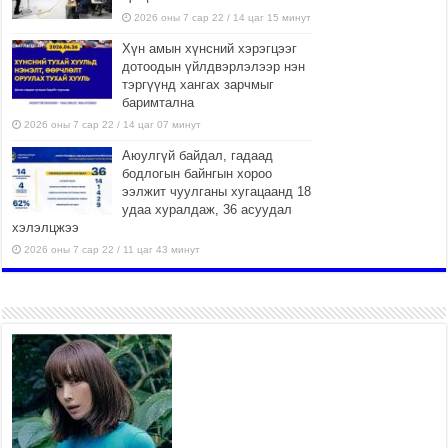
2026 оны 7 сар 22 / 14 цаг 15 минут
Хүн амын хүнсний хэрэгцээг
дотоодын үйлдвэрлэлээр нэн
тэргүүнд хангах зарчмыг
баримтална
2026 оны 7 сар 22 / 14 цаг 07 минут
Аюулгүй байдал, гадаад
бодлогын байнгын хороо
ээлжит чуулганы хугацаанд 18
удаа хуралдаж, 36 асуудал
хэлэлцжээ
2026 оны 7 сар 22 / 11 цаг 43 минут
“4 улирлын турш үйл
ажиллагаа явуулах
боломжтой-Хүүхэд хөгжүүлэх
төв” байгуулах төсөлд төр,
хувийн хэвшлийн түншлэлийн хүрээнд хамтран
ажиллахыг урьж байна
2026 оны 7 сар 22 / 9 цаг 28 минут
Б.Пүрэвдагва: “Урт цагаан”-ыг
залуучууд чөлөөт цагаа