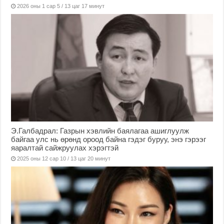
2026 оны 1 сар 5 / 13 цаг 17 минут
Э.Галбадрал: Газрын хэвлийн баялагаа ашиглуулж
байгаа улс нь өрөнд ороод байна гэдэг буруу, энэ гэрээг
яаралтай сайжруулах хэрэгтэй
2025 оны 12 сар 10 / 13 цаг 20 минут