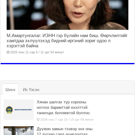
М.Амартунгалаг: ИЗНН гэр бүлийн нам биш. Өөрчлөлтийг
хамтдаа эхлүүлэхэд бидний иргэний зориг одоо л
хэрэгтэй байна
2025 оны 11 сар 6 / 11 цаг 54 минут
Шинэ
Их Үзсэн
Хянан шалгах түр хорооны
нотлох баримттай нээлттэй
танилцах боломжтой боллоо.
2026 оны 7 сар 23 / 15 цаг 58 минут
Дүүжин замын тээвэр энэ оны
12 дугаар сард ашиглалтад