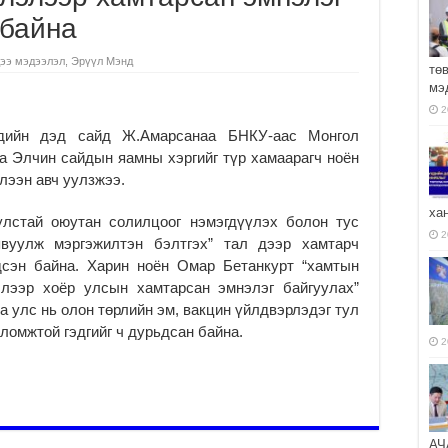
 байна
ээ мэдээлэл
,
Эрүүл Мэнд
тө
мэ
2
дийн дэд сайд Ж.Амарсанаа БНКУ-аас Монгол
а Элчин сайдын яамны хэргийг түр хамаарагч ноён
лээн авч уулзжээ.
ха
улстай оюутан солилцоог нэмэгдүүлэх болон тус
2
вуулж мэргэжилтэн бэлтгэх” тал дээр хамтарч
дсэн байна. Харин ноён Омар Бетанкурт “хамтын
элээр хоёр улсын хамтарсан эмнэлэг байгуулах”
а улс нь олон төрлийн эм, вакцин үйлдвэрлэдэг тул
ломжтой гэдгийг ч дурьдсан байна.
2
АЧ