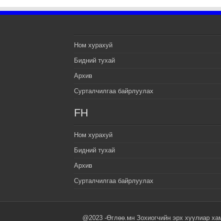
Ном хурахуй
Бидний тухай
Архив
Сурталчилгаа байрлуулах
FH
Ном хурахуй
Бидний тухай
Архив
Сурталчилгаа байрлуулах
@2023 -Өглөө.мн Зохиогчийн эрх хуулиар ха