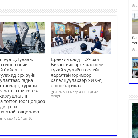
2
ба
та
2
шүүн Ц.Туваан:
Ерөнхий сайд Н.Учрал
 хөдөлгөөний
Бизнесийн эрх чөлөөний
й байдлыг
тухай хуулийн төслийг
улахад эрх зүйн
яаралтай горимоор
улалтаас гадна
хэлэлцүүлэхээр УИХ-д
хо
стандарт, хурдны
өргөн барилаа
2
арлалтын шинэчлэл
2026 оны 6 сар 4 / 16 цаг 42
хариуцлагын
минут
а тогтолцоог цогцоор
йдвэрлэх
агатайг онцоллоо.
ы 6 сар 4 / 17 цаг 10
2