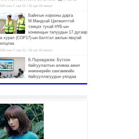
026 оны 7 сар 21 / 10 цаг 09 минут
Байнгын хорооны дарга
М.Мандхай Цөлжилттэй
тэмцэх тухай НҮБ-ын
конвенцын талуудын 17 дугаар
га хурал (СОР17)-ын бэлтгэл ажлын явцтай
нилцлаа
026 оны 7 сар 21 / 10 цаг 03 минут
Б.Пүрэвдагва: Бүтээн
байгуулалтын аливаа ажил
инженерийн хангамжийн
байгууллагуудын уялдаа
лбоогүйгээс саатах ёсгүй
026 оны 7 сар 20 / 17 цаг 21 минут
“Сэлбэ 20 минутын хот”
төслийн анхны 12 давхар
барилгын үндсэн карказ,
цутгалтын ажил дууслаа
026 оны 7 сар 20 / 17 цаг 17 минут
Мопед, скүүтер, тэдгээртэй
адилтгах үзүүлэлт бүхий