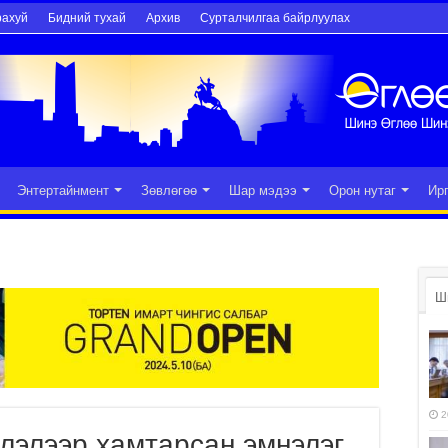
рахуй
Бидний тухай
Архив
Сурталчилгаа байрлуулах
Энтертайнмент
Зөвлөгөө
Шар мэдээ
Орон нутаг
Ир
Ш
2
глэлээр хамтарсан эмнэлэг