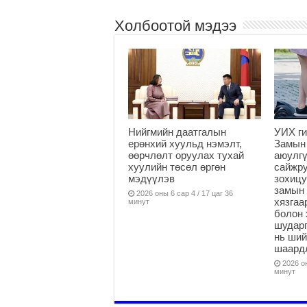
Холбоотой мэдээ
Нийгмийн даатгалын
УИХ ги
ерөнхий хуульд нэмэлт,
Замын
өөрчлөлт оруулах тухай
аюулгү
хуулийн төсөл өргөн
сайжру
мэдүүлэв
зохицу
замын 
2026 оны 6 сар 4 / 17 цаг 36
хязга
минут
болон 
шударг
нь ши
шаардл
2026 он
минут