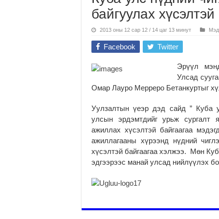
байгуулах хүсэлтэй
2013 оны 12 сар 12 / 14 цаг 13 минут
Мэд
Facebook
Twitter
Эрүүл мэн
Улсад сууга
Омар Лауро Мерреро Бетанкуртыг хү
Уулзалтын үеэр дэд сайд ” Куба 
улсын эрдэмтдийг урьж сургалт я
ажиллах хүсэлтэй байгаагаа мэдэг
ажиллагааны хүрээнд нүдний чигл
хүсэлтэй байгаагаа хэлжээ. Мөн Куб
эдгээрээс манай улсад нийлүүлэх бо