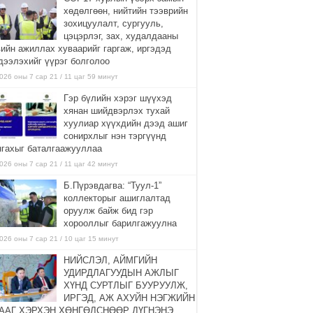
хөдөлгөөн, нийтийн тээврийн
зохицуулалт, сургууль,
цэцэрлэг, зах, худалдааны
вийн ажиллах хуваарийг гаргаж, иргэдэд
дээлэхийг үүрэг болголоо
026 оны 7 сар 21 / 11 цаг 59 минут
Гэр бүлийн хэрэг шүүхэд
хянан шийдвэрлэх тухай
хуулиар хүүхдийн дээд ашиг
сонирхлыг нэн тэргүүнд
нгахыг баталгаажууллаа
026 оны 7 сар 21 / 11 цаг 42 минут
Б.Пүрэвдагва: “Туул-1”
коллекторыг ашиглалтад
оруулж байж бид гэр
хорооллыг барилгажуулна
026 оны 7 сар 21 / 10 цаг 15 минут
НИЙСЛЭЛ, АЙМГИЙН
УДИРДЛАГУУДЫН АЖЛЫГ
ХҮНД СУРТЛЫГ БУУРУУЛЖ,
ИРГЭД, АЖ АХУЙН НЭГЖИЙН
ААГ ХЭРХЭН ХӨНГӨЛСНӨӨР ДҮГНЭНЭ