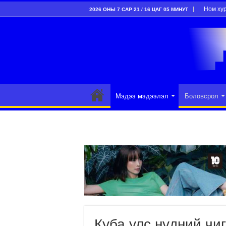
Ном ху
2026 ОНЫ 7 САР 21 / 16 ЦАГ 05 МИНУТ
Мэдээ мэдээлэл
Боловсрол
Куба улс нүдний чи