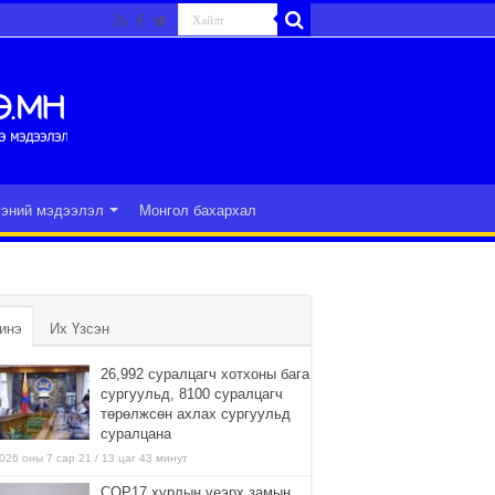
гэний мэдээлэл
Монгол бахархал
инэ
Их Үзсэн
26,992 суралцагч хотхоны бага
сургуульд, 8100 суралцагч
төрөлжсөн ахлах сургуульд
суралцана
026 оны 7 сар 21 / 13 цаг 43 минут
COP17 хурлын үеэрх замын