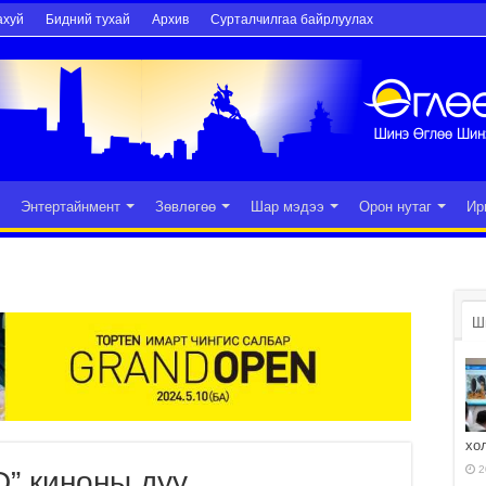
ахуй
Бидний тухай
Архив
Сурталчилгаа байрлуулах
Энтертайнмент
Зөвлөгөө
Шар мэдээ
Орон нутаг
Ир
Ш
хо
2
D” киноны дуу