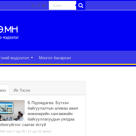
гэний мэдээлэл
Монгол бахархал
инэ
Их Үзсэн
Б.Пүрэвдагва: Бүтээн
байгуулалтын аливаа ажил
инженерийн хангамжийн
байгууллагуудын уялдаа
лбоогүйгээс саатах ёсгүй
026 оны 7 сар 20 / 17 цаг 21 минут