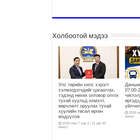
Холбоотой мэдээ
Улс төрийн хилс хэрэгт
Данши
хэлмэгдэгчдийг цагаатгах,
07:00-
тэдэнд нөхөх олговор олгох
чиглэл
тухай хуульд нэмэлт,
иргэдэ
өөрчлөлт оруулах тухай
үйлчи
хуулийн төсөл өргөн
2026 он
мэдүүлэв
минут
2026 оны 7 сар 2 / 11 цаг 50
минут