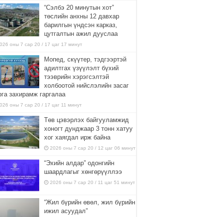
“Сэлбэ 20 минутын хот”
төслийн анхны 12 давхар
барилгын үндсэн карказ,
цутгалтын ажил дууслаа
026 оны 7 сар 20 / 17 цаг 17 минут
Мопед, скүүтер, тэдгээртэй
адилтгах үзүүлэлт бүхий
тээврийн хэрэгсэлтэй
холбоотой нийслэлийн засаг
рга захирамж гаргалаа
026 оны 7 сар 20 / 17 цаг 11 минут
Төв цэвэрлэх байгууламжид
хоногт дунджаар 3 тонн хатуу
хог хаягдал ирж байна
2026 оны 7 сар 20 / 12 цаг 06 минут
“Эхийн алдар” одонгийн
шаардлагыг хөнгөрүүллээ
2026 оны 7 сар 20 / 11 цаг 51 минут
“Жил бүрийн өвөл, жил бүрийн
ижил асуудал”