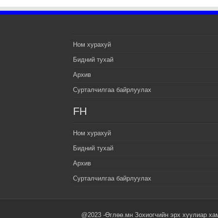
Ном хурахуй
Бидний тухай
Архив
Сурталчилгаа байрлуулах
FH
Ном хурахуй
Бидний тухай
Архив
Сурталчилгаа байрлуулах
@2023 -Өглөө.мн Зохиогчийн эрх хуулиар ха