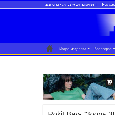
Ном хур
2026 ОНЫ 7 САР 21 / 9 ЦАГ 52 МИНУТ
Мэдээ мэдээлэл
Боловсрол
Rokit Bay- “Зоорь 3