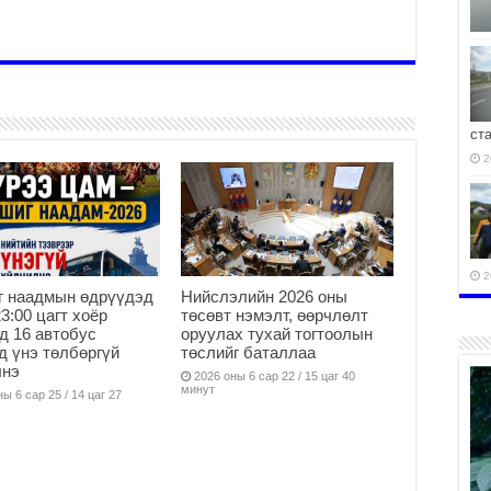
ст
2
2
г наадмын өдрүүдэд
Нийслэлийн 2026 оны
23:00 цагт хоёр
төсөвт нэмэлт, өөрчлөлт
д 16 автобус
оруулах тухай тогтоолын
д үнэ төлбөргүй
төслийг баталлаа
лнэ
2026 оны 6 сар 22 / 15 цаг 40
минут
2
ы 6 сар 25 / 14 цаг 27