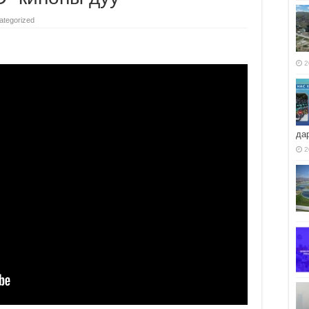
ategorized
2
да
2