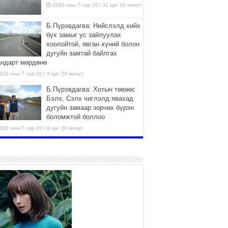
2026 оны 7 сар 20 / 11 цаг 16 минут
Б.Пүрэвдагва: Нийслэлд хийх
бүх замыг ус зайлуулах
хоолойтой, явган хүний болон
дугуйн замтай байлгах
андарт мөрдөнө
026 оны 7 сар 20 / 9 цаг 24 минут
Б.Пүрэвдагва: Хотын төвөөс
Бэлх, Сэлх чиглэлд явахад
дугуйн замаар зорчих бүрэн
боломжтой боллоо
026 оны 7 сар 20 / 9 цаг 20 минут
Хан-Уул дүүрэг, Чингисийн
өргөн чөлөөний ус зайлуулах
шугам хоолойн ажил 80
хувьтай үргэлжилж байна
026 оны 7 сар 20 / 9 цаг 14 минут
Усархаг аадар бороо орж
байгаа тул аюулгүй байдлаа
хангаж, үер усны аюулаас
сэрэмжлэхийг нийслэлийн