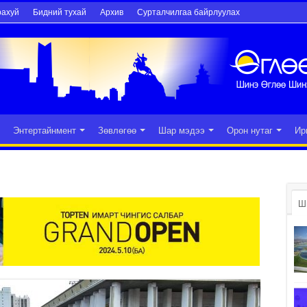
рахуй
Бидний тухай
Архив
Сурталчилгаа байрлуулах
Энтертайнмент
Зөвлөгөө
Шар мэдээ
Орон нутаг
Ир
Ш