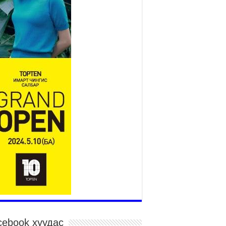
Монгол адууны үнэ цэнийг
дэлхийд сурталчлах “Дэлхийн
адууны өдөр”-т 15000 морьтон
оролцож байна
026 оны 7 сар 15 / 11 цаг 51 минут
гайн харвааны насанд хүрэгчдийн багийн
рөлд 106 багийн 848 харваач өрсөлдөж,
лдгүүд шалгарав
026 оны 7 сар 15 / 11 цаг 45 минут
дэсний их баяр наадмын сур харвааны
гналыг нийслэлийн Засаг дарга бөгөөд
аанбаатар хотын Захирагч Б.Пүрэвдагва
рдууллаа
026 оны 7 сар 15 / 11 цаг 41 минут
йслэлийн Эрүүл мэндийн газраас 45 баг
гэдэд тусламж, үйлчилгээ үзүүлж байна
026 оны 7 сар 15 / 11 цаг 30 минут
чит бөхийн барилдааны тавын даваа
гэлжилж байна
026 оны 7 сар 15 / 11 цаг 26 минут
cebook хуудас