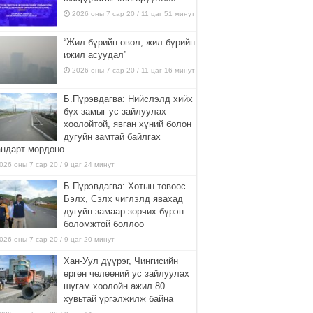
2026 оны 7 сар 20 / 11 цаг 51 минут
“Жил бүрийн өвөл, жил бүрийн
ижил асуудал”
2026 оны 7 сар 20 / 11 цаг 16 минут
Б.Пүрэвдагва: Нийслэлд хийх
бүх замыг ус зайлуулах
хоолойтой, явган хүний болон
дугуйн замтай байлгах
андарт мөрдөнө
026 оны 7 сар 20 / 9 цаг 24 минут
Б.Пүрэвдагва: Хотын төвөөс
Бэлх, Сэлх чиглэлд явахад
дугуйн замаар зорчих бүрэн
боломжтой боллоо
026 оны 7 сар 20 / 9 цаг 20 минут
Хан-Уул дүүрэг, Чингисийн
өргөн чөлөөний ус зайлуулах
шугам хоолойн ажил 80
хувьтай үргэлжилж байна