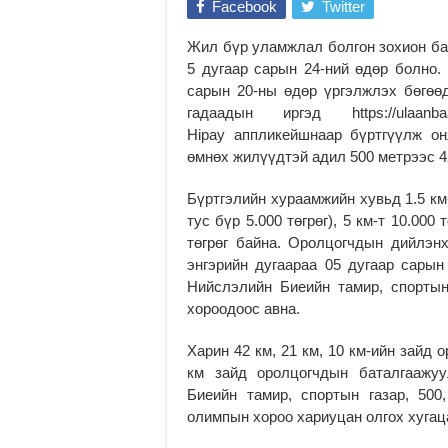
Facebook
Twitter
Жил бүр уламжлал болгон зохион ба
5 дугаар сарын 24-ний өдөр болно. 
сарын 20-ны өдөр үргэлжлэх бөгөөд
гадаадын иргэд https://ulaan
Hipay
аппликейшнаар
бүртгүүлж он
өмнөх жилүүдтэй адил 500 метрээс 4
Бүртгэлийн хураамжийн хувьд 1.5 км-
тус бүр 5.000 төгрөг), 5 км-т 10.000 т
төгрөг байна. Оролцогчдын дийлэнх
энгэрийн дугаараа 05 дугаар сарын
Нийслэлийн Биеийн тамир, спортын
хороодоос авна.
Харин 42 км, 21 км, 10 км-ийн зайд 
км зайд оролцогчдын баталгаажуу
Биеийн тамир, спортын газар, 500
олимпын хороо хариуцан олгох хугац