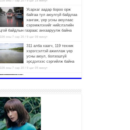
026 оны 7 сар 20 / 9 цаг 14 минут
Усархаг аадар бороо орж
байгаа тул аюулгүй байдлаа
хангаж, үер усны аюулаас
сэрэмжлэхийг нийслэлийн
цгой байдлын газраас анхааруулж байна
026 оны 7 сар 20 / 9 цаг 09 минут
311 алба хаагч, 119 техник
хэрэгсэлтэй ажиллаж үер
усны аюул, болзошгүй
эрсдэлээс сэргийлж байна
026 оны 7 сар 20 / 9 цаг 05 минут
Аяллаа зөв төлөвлөхийг
иргэдэд зөвлөж байна
2026 оны 7 сар 16 / 11 цаг 50 минут
Үер усны болзошгүй аюулаас
сэргийлж, холбогдох
байгууллагууд өндөржүүлсэн
бэлэн байдалд ажиллаж байна
026 оны 7 сар 15 / 13 цаг 06 минут