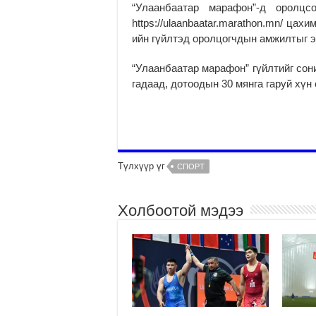
“Улаанбаатар марафон”-д оролц
https://ulaanbaatar.marathon.mn/ цах
ийн гүйлтэд оролцогчдын амжилтыг э
“Улаанбаатар марафон” гүйлтийг сон
гадаад, дотоодын 30 мянга гаруй хүн
Түлхүүр үг
СПОРТ
Холбоотой мэдээ