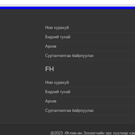
Ном хурахуй
Бидний тухай
Архив
Сурталчилгаа байрлуулах
FH
Ном хурахуй
Бидний тухай
Архив
Сурталчилгаа байрлуулах
@2023 -Өглөө.мн Зохиогчийн эрх хуулиар ха