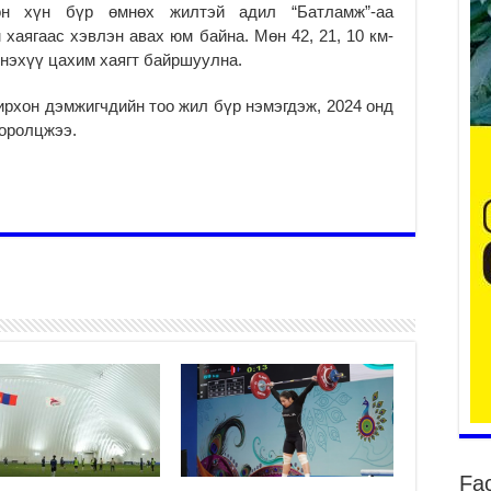
сон хүн бүр өмнөх жилтэй адил “Батламж”-аа
им хаягаас хэвлэн авах юм байна. Мөн 42, 21, 10 км-
нэхүү цахим хаягт байршуулна.
2
ирхон дэмжигчдийн тоо жил бүр нэмэгдэж, 2024 онд
Ша
 оролцжээ.
тө
ши
2
Үн
ша
Ул
га
2
Ни
ир
2
Хү
үр
2
Fa