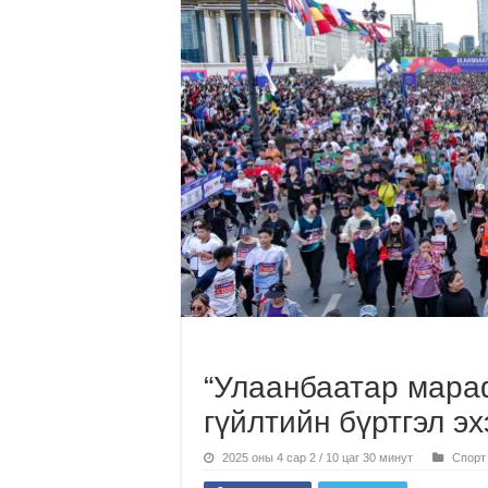
“Улаанбаатар мара
гүйлтийн бүртгэл э
2025 оны 4 сар 2 / 10 цаг 30 минут
Спорт