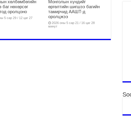
Тө
лын хөлбөмбөгийн
Монголын хүндийг
16
 баг нөхөрсөг
өргөлтийн шигшээ багийн
тод оролцоно
тамирчид ААШТ-д
2
оролцжээ
ы 5 сар 29 / 12 цаг 27
На
2026 оны 5 сар 21 / 16 цаг 28
мэ
минут
аж
2
Үн
2
Үе
ба
ба
2
Үн
Soc
мэ
2
Тө
2
Үн
на