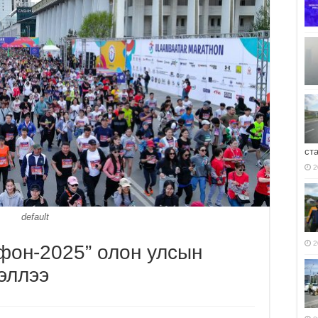
ст
2
default
2
фон-2025” олон улсын
хэллээ