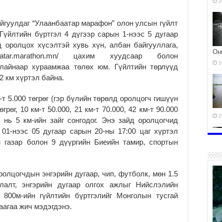
2
йгуулдаг “Улаанбаатар марафон” олон улсын гүйлт
Гүйлтийн бүртгэл 4 дүгээр сарын 1-нээс 5 дугаар
 оролцох хүсэлтэй хувь хүн, албан байгууллага,
Он
baatar.marathon.mn/ цахим хуудсаар болон
2
лайнаар хураамжаа төлөх юм. Гүйлтийн төрлүүд
2 км хүртэл байна.
т 5.000 төгрөг (гэр бүлийн төрөлд оролцогч гишүүн
өгрөг, 10 км-т 50.000, 21 км-т 70.000, 42 км-т 90.000
2
 нь 5 км-ийн зайг сонгодог. Энэ зайд оролцогчид
 01-нээс 05 дугаар сарын 20-ны 17:00 цаг хүртэл
 газар болон 9 дүүргийн Биеийн тамир, спортын
оролцогчдын энгэрийн дугаар, чип, футболк, мөн 1.5
лалт, энгэрийн дугаар олгох ажлыг Нийслэлийн
, 800м-ийн гүйлтийн бүртгэлийг Монголын тусгай
аагаа жич мэдэгдэнэ.
2