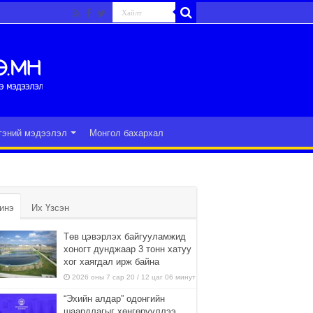
гэний мэдээлэл
Монгол бахархал
инэ
Их Үзсэн
Төв цэвэрлэх байгууламжид
хоногт дунджаар 3 тонн хатуу
хог хаягдал ирж байна
2026 оны 7 сар 20 / 12 цаг 06 минут
“Эхийн алдар” одонгийн
шаардлагыг хөнгөрүүллээ