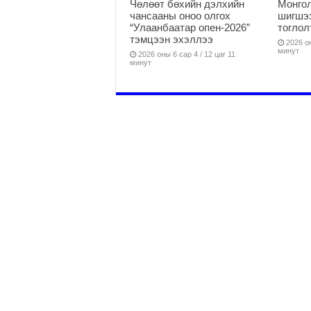
Чөлөөт бөхийн дэлхийн
Монго
чансааны оноо олгох
шигшээ
“Улаанбаатар опен-2026”
тоглол
тэмцээн эхэллээ
2026 он
минут
2026 оны 6 сар 4 / 12 цаг 11
минут