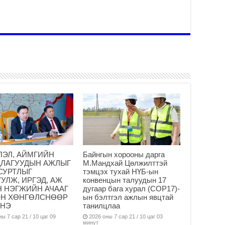
ша
Ул
га
2
Ни
ир
2
Хү
үр
2
Тө
16
2
ЛЭЛ, АЙМГИЙН
Байнгын хорооны дарга
На
ДЛАГУУДЫН АЖЛЫГ
М.Мандхай Цөлжилттэй
мэ
СУРТЛЫГ
тэмцэх тухай НҮБ-ын
аж
УЛЖ, ИРГЭД, АЖ
конвенцын талуудын 17
2
Н НЭГЖИЙН АЧААГ
дугаар бага хурал (СОР17)-
ЭН ХӨНГӨЛСНӨӨР
ын бэлтгэл ажлын явцтай
Үн
ЭНЭ
танилцлаа
2
ы 7 сар 21 / 10 цаг 09
2026 оны 7 сар 21 / 10 цаг 03
минут