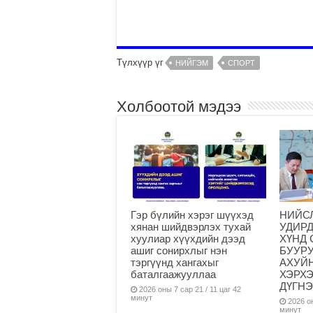
Түлхүүр үг
НИЙГЭМ
СПОРТ
Холбоотой мэдээ
Гэр бүлийн хэрэг шүүхэд
НИЙС
хянан шийдвэрлэх тухай
УДИР
хуулиар хүүхдийн дээд
ХҮНД 
ашиг сонирхлыг нэн
БУУРУ
тэргүүнд хангахыг
АХУЙ
баталгаажууллаа
ХЭРХ
ДҮГН
2026 оны 7 сар 21 / 11 цаг 42
минут
2026 он
минут