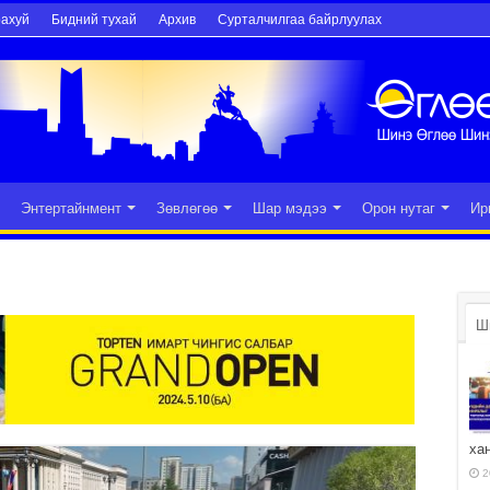
рахуй
Бидний тухай
Архив
Сурталчилгаа байрлуулах
Энтертайнмент
Зөвлөгөө
Шар мэдээ
Орон нутаг
Ир
Ш
ха
2