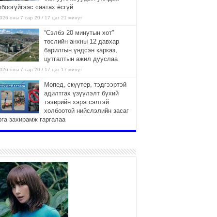
лбоогүйгээс саатах ёсгүй
026 оны 7 сар 20 / 17 цаг 21 минут
“Сэлбэ 20 минутын хот”
төслийн анхны 12 давхар
барилгын үндсэн карказ,
цутгалтын ажил дууслаа
026 оны 7 сар 20 / 17 цаг 17 минут
Мопед, скүүтер, тэдгээртэй
адилтгах үзүүлэлт бүхий
тээврийн хэрэгсэлтэй
холбоотой нийслэлийн засаг
рга захирамж гаргалаа
026 оны 7 сар 20 / 17 цаг 11 минут
Төв цэвэрлэх байгууламжид
хоногт дунджаар 3 тонн хатуу
хог хаягдал ирж байна
2026 оны 7 сар 20 / 12 цаг 06 минут
“Эхийн алдар” одонгийн
шаардлагыг хөнгөрүүллээ
2026 оны 7 сар 20 / 11 цаг 51 минут