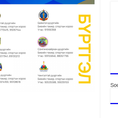
31
үе
ба
2
Ая
2
Үе
хо
ба
2
Мо
“Д
ба
Soc
2
Ша
тө
ши
2
Үн