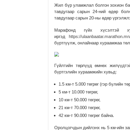
Жил бүр уламжлал болгон зохион ба
тавдугаар сарын 24-ний өдөр бол
тавдугаар сарын 20-ны өдөр үргэлжл
Марафонд гүйх хүсэлтэй ху
иргэд
https://ulaanbaatar.marathon.mn
бүртгүүлж, онлайнаар хураамжаа тө
Гүйлтийн төрлүүд өмнөх жилүүдтэ
бүртгэлийн хураамжийн хувьд:
1.5 км-т 5.000 төгрөг (гэр бүлийн т
5 км-т 10.000 төгрөг,
10 км-т 50.000 төгрөг,
21 км-т 70.000 төгрөг,
42 км-т 90.000 төгрөг байна.
Оролцогчдын дийлэнх нь 5 км-ийн зай