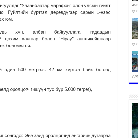
хо
йгуулдаг “Улаанбаатар марафон” олон улсын гүйлт
но. Гүйлтийн бүртгэл дөрөвдүгээр сарын 1-нээс
2
эх юм.
вь хүн, албан байгууллага, гадаадын
/
цахим хаягаар болон “Hipay” аппликейшнаар
2
лөх боломжтой.
й адил 500 метрээс 42 км хүртэл байх бөгөөд
да
2
өрөлд оролцогч гишүүн тус бүр 5.000 төгрөг),
г сонгодог. Энэ зайд оролцогчид энгэрийн дугаараа