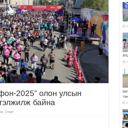
2
АЧ
2
фон-2025” олон улсын
ба
та
ргэлжилж байна
2
эм
,
Спорт