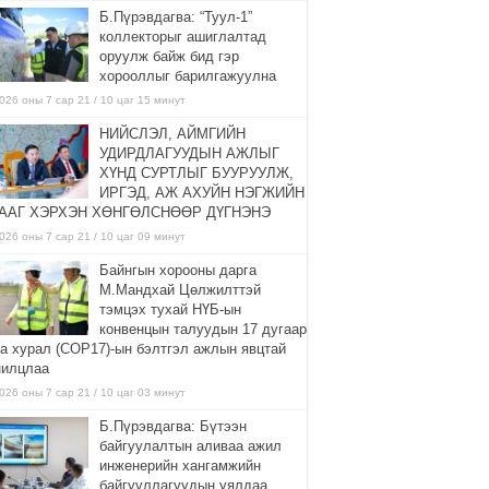
Б.Пүрэвдагва: “Туул-1”
коллекторыг ашиглалтад
оруулж байж бид гэр
хорооллыг барилгажуулна
026 оны 7 сар 21 / 10 цаг 15 минут
НИЙСЛЭЛ, АЙМГИЙН
УДИРДЛАГУУДЫН АЖЛЫГ
ХҮНД СУРТЛЫГ БУУРУУЛЖ,
ИРГЭД, АЖ АХУЙН НЭГЖИЙН
ААГ ХЭРХЭН ХӨНГӨЛСНӨӨР ДҮГНЭНЭ
026 оны 7 сар 21 / 10 цаг 09 минут
Байнгын хорооны дарга
М.Мандхай Цөлжилттэй
тэмцэх тухай НҮБ-ын
конвенцын талуудын 17 дугаар
га хурал (СОР17)-ын бэлтгэл ажлын явцтай
нилцлаа
026 оны 7 сар 21 / 10 цаг 03 минут
Б.Пүрэвдагва: Бүтээн
байгуулалтын аливаа ажил
инженерийн хангамжийн
байгууллагуудын уялдаа