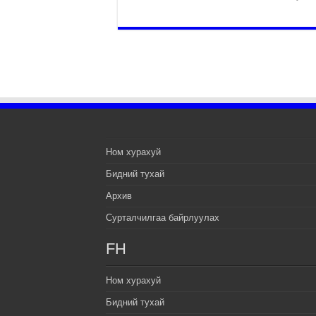
Ном хурахуй
Бидний тухай
Архив
Сурталчилгаа байрлуулах
FH
Ном хурахуй
Бидний тухай