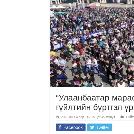
“Улаанбаатар мара
гүйлтийн бүртгэл ү
2025 оны 4 сар 14 / 15 цаг 45 минут
Нийг
Facebook
Twitter