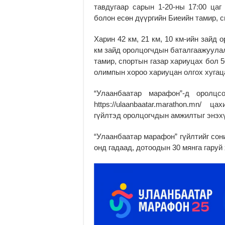
тавдугаар сарын 1-20-ны 17:00 цаг
болон есөн дүүргийн Биеийн тамир, 
Харин 42 км, 21 км, 10 км-ийн зайд 
км зайд оролцогчдын баталгаажуулал
тамир, спортын газар хариуцах бол 5
олимпын хороо хариуцан олгох хугац
“Улаанбаатар марафон”-д оролц
https://ulaanbaatar.marathon.mn/ ц
гүйлтэд оролцогчдын амжилтыг энэх
“Улаанбаатар марафон” гүйлтийг сон
онд гадаад, дотоодын 30 мянга гаруй