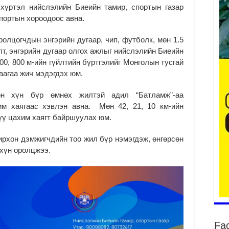
 хүртэл нийслэлийн Биеийн тамир, спортын газар
спортын хороодоос авна.
оролцогчдын энгэрийн дугаар, чип, футболк, мөн 1.5
т, энгэрийн дугаар олгох ажлыг нийслэлийн Биеийн
Б.
00, 800 м-ийн гүйлтийн бүртгэлийг Монголын тусгай
за
за
аагаа жич мэдэгдэх юм.
2
сон хүн бүр өмнөх жилтэй адил “Батламж”-аа
Б.
ахим хаягаас хэвлэн авна. Мөн 42, 21, 10 км-ийн
чи
бо
үү цахим хаягт байршуулах юм.
2
ирхон дэмжигчдийн тоо жил бүр нэмэгдэж, өнгөрсөн
Ха
 хүн оролцжээ.
за
үр
2
Ус
ба
сэ
га
Fa
2