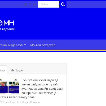
гэний мэдээлэл
Монгол бахархал
инэ
Их Үзсэн
Гэр бүлийн хэрэг шүүхэд
хянан шийдвэрлэх тухай
хуулиар хүүхдийн дээд ашиг
сонирхлыг нэн тэргүүнд
нгахыг баталгаажууллаа
026 оны 7 сар 21 / 11 цаг 42 минут