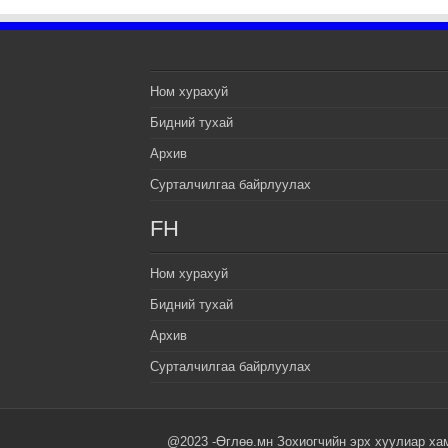
Ном хурахуй
Бидний тухай
Архив
Сурталчилгаа байрлуулах
FH
Ном хурахуй
Бидний тухай
Архив
Сурталчилгаа байрлуулах
@2023 -Өглөө.мн Зохиогчийн эрх хуулиар ха