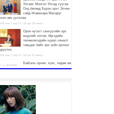
Улсаас Монгол Улсад суугаа
Онц бөгөөд Бүрэн эрхт Элчин
сайд Игавахара Масарүг
лээн авч уулзлаа
026 оны 7 сар 27 / 16 цаг 26 минут
Орон нутагт санхүүгийн эрх
мэдлийг олгож, Иргэдийн
төлөөлөгчдийн хурал хяналт
тавьдаг байх эрх зүйн орчныг
рдүүлнэ
026 оны 7 сар 27 / 16 цаг 22 минут
Байгаль орчин, хүнс, хөдөө аж
ахуйн байнгын хороо 37
асуудлыг хэлэлцэн, 14 хууль,
6 тогтоол батлуулжээ
026 оны 7 сар 27 / 16 цаг 16 минут
Сөүлийн гудамж амралтын
өдрүүдэд автомашингүй бүс
боллоо
2026 оны 7 сар 27 / 11 цаг 58 минут
Дамбадаржаа дулааны