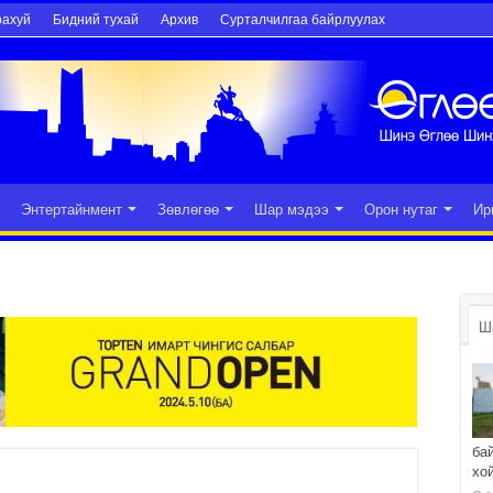
рахуй
Бидний тухай
Архив
Сурталчилгаа байрлуулах
Энтертайнмент
Зөвлөгөө
Шар мэдээ
Орон нутаг
Ир
Ш
ба
хо