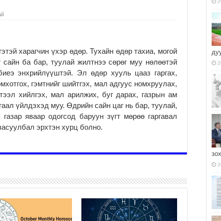
2
ай
этэй харагчин үхэр өдөр. Тухайн өдөр тахиа, могой
ду
 сайн ба бар, туулай жилтнээ сөрөг муу нөлөөтэй
2
биеэ энхрийлүүштэй. Эл өдөр хууль цааз гаргах,
омхотгох, гэмтнийг шийтгэх, мал адгуус номхруулах,
тээл хийлгэх, мал арилжих, буг дарах, газрын ам
гаал үйлдэхэд муу. Өдрийн сайн цаг нь бар, туулай,
л газар яваар одогсод баруун зүгт мөрөө гаргавал
засуулбал эрхтэн хурц болно.
зо
2