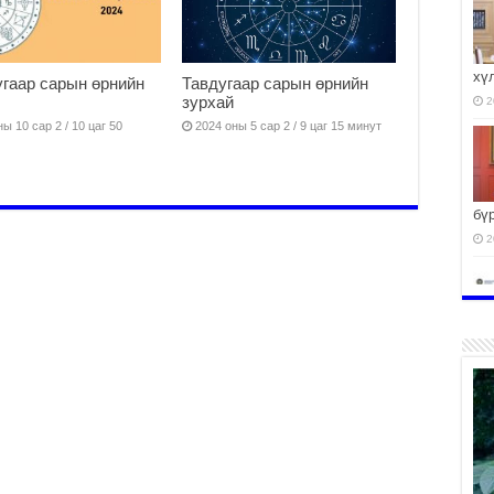
хү
гаар сарын өрнийн
Тавдугаар сарын өрнийн
зурхай
2
ы 10 сар 2 / 10 цаг 50
2024 оны 5 сар 2 / 9 цаг 15 минут
бү
2
2