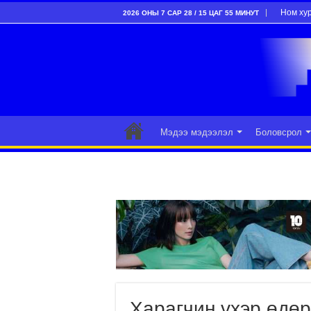
Ном ху
2026 ОНЫ 7 САР 28 / 15 ЦАГ 55 МИНУТ
Мэдээ мэдээлэл
Боловсрол
Харагчин үхэр өдөр