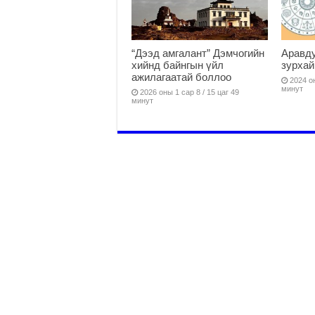
“Дээд амгалант” Дэмчогийн
Аравду
хийнд байнгын үйл
зурхай
ажилагаатай боллоо
2024 он
минут
2026 оны 1 сар 8 / 15 цаг 49
минут