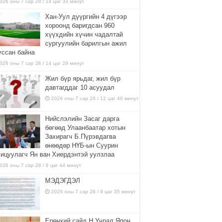
026 оны 7 сар 28 / 14 цаг 33 минут
Хан-Уул дүүргийн 4 дүгээр
хороонд баригдсан 960
хүүхдийн хүчин чадалтай
сургуулийн барилгын ажил
уссан байна
026 оны 7 сар 28 / 14 цаг 29 минут
Жил бүр ярьдаг, жил бүр
давтагддаг 10 асуудал
2026 оны 7 сар 28 / 12 цаг 40 минут
Нийслэлийн Засаг дарга
бөгөөд Улаанбаатар хотын
Захирагч Б.Пүрэвдагва
өнөөдөр НҮБ-ын Суурин
хицуулагч Ян ван Хиердэнтэй уулзлаа
026 оны 7 сар 28 / 9 цаг 44 минут
МЭДЭГДЭЛ
2026 оны 7 сар 28 / 9 цаг 35 минут
Ерөнхий сайд Н.Учрал Япон