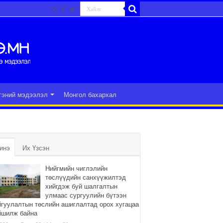
гэний мэдээлэл
Монгол бахархал
инэ
Их Үзсэн
Нийгмийн чиглэлийн
төслүүдийн санхүүжилтэд
хийгдэж буй шалгалтын
улмаас сургуулийн бүтээн
йгуулалтын төслийн ашиглалтад орох хугацаа
йшилж байна