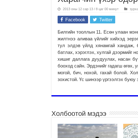
2013 оны 12 сар 13 / 8 цаг 00 минут
зурх
Facebook
Twitter
Билгийн тооллын 11. Есөн улаан мэнг
жилтнээ аливаа үйлийг хийхэд эерэг
тул элдэв үйлд хянамгай хандаж, 
батлах, хэрэглэх, хулгай дээрмийг н
хишиг даллага дуудуулах, насан бү
бооход сайн. Эрдэнийг гадагш өгөх, у
могой, бич, нохой, гахай болой. Хо
зохистой. Үс шинээр үргээлгэх буюу 
Холбоотой мэдээ