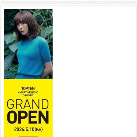
боломжтой-Хүүхэд хөгжүүлэх
төв” байгуулах төсөлд төр,
хувийн хэвшлийн түншлэлийн хүрээнд хамтран
ажиллахыг урьж байна
2026 оны 7 сар 22 / 9 цаг 28 минут
Б.Пүрэвдагва: “Урт цагаан”-ыг
залуучууд чөлөөт цагаа
өнгөрүүлдэг, жуулчид зорьж
ирдэг цэг болгоно
2026 оны 7 сар 21 / 16 цаг 47 минут
Тусгай замын автобус /BRT/ төслийн удирдах
хорооны ээлжит хуралдаан боллоо
2026 оны 7 сар 21 / 16 цаг 43 минут
Ерөнхий сайд Н.Учрал БНХАУ-аас Монгол Улсад
суугаа Элчин сайд Шэнь Миньжюанийг хүлээн
авч уулзав
2026 оны 7 сар 21 / 16 цаг 39 минут
БҮГД НАЙРАМДАХ ТАЖИКИСТАН УЛСТАЙ
ЭДИЙН ЗАСГИЙН ХАМТЫН АЖИЛЛАГААГ
ӨРГӨЖҮҮЛНЭ
2026 оны 7 сар 21 / 16 цаг 34 минут