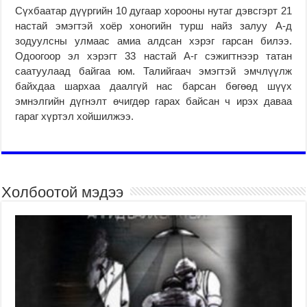
Сүхбаатар дүүргийн 10 дугаар хорооны нутаг дэвсгэрт 21
настай эмэгтэй хоёр хоногийн турш найз залуу А-д
зодуулсны улмаас амиа алдсан хэрэг гарсан билээ.
Одоогоор эл хэрэгт 33 настай А-г сэжигтнээр татан
саатуулаад байгаа юм. Талийгаач эмэгтэй эмчлүүлж
байхдаа шархаа даалгүй нас барсан бөгөөд шүүх
эмнэлгийн дүгнэлт өчиг­дөр гарах байсан ч ирэх даваа
гараг хүртэл хой­шилжээ.
Холбоотой мэдээ