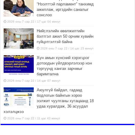
“Нээлттэй парламент” танхимд
ажиллаж, иргэдийн саналыг
сонслоо
2026 оны 7 сар 22 / 17 цаг 04 минут
Нийслэлийн өвөлжилтийн
бэлтгэл ажил 50 орчим хувийн
гүйцэтгэлтэй байна
2026 оны 7 сар 22 / 14 цаг 15 минут
Хүн амын хүнсний хэрэгцээг
дотоодын үйлдвэрлэлээр нэн
тэргүүнд хангах зарчмыг
баримтална
2026 оны 7 сар 22 / 14 цаг 07 минут
Аюулгүй байдал, гадаад
бодлогын байнгын хороо
ээлжит чуулганы хугацаанд 18
удаа хуралдаж, 36 асуудал
хэлэлцжээ
2026 оны 7 сар 22 / 11 цаг 43 минут
“4 улирлын турш үйл
ажиллагаа явуулах