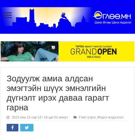
Зодуулж амиа алдсан
эмэгтэйн шүүх эмнэлгийн
дүгнэлт ирэх даваа гарагт
гарна
2013 оны 12 сар 13 / 16 цаг 01 минут
Гэмт хэрэг
,
Мэдээ мэдээлэл