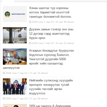
Хянан шалгах түр хорооны
нотлох баримттай нээлттэй
танилцах боломжтой боллоо.
2026 оны 7 сар 23 / 15 цаг 58 минут
Дүүжин замын тээвэр энэ оны
12 дугаар сард ашиглалтад
бүрэн орно
2026 оны 7 сар 23 / 10 цаг 21 минут
Агаарын бохирдлыг бууруулах
бодлогын хүрээнд Баянгол,
Чингэлтэй дүүргийн 5000
өрхийг хийн халаалтад
шилжүүлэв
2026 оны 7 сар 22 / 17 цаг 14 минут
Нийгмийн сүлжээнд хүүхдийн
оролцоог зохицуулах тухай
хуулийн төслийг өргөн
мэдүүллээ
2026 оны 7 сар 22 / 17 цаг 09 минут
УИХ-ын гишүүн А.Ариунзаяа