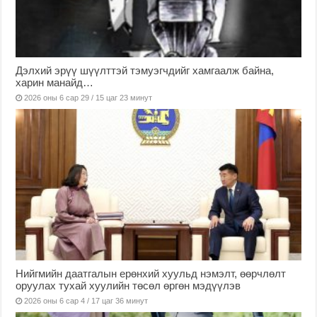
Дэлхий эрүү шүүлттэй тэмуэгчдийг хамгаалж байна,
харин манайд…
2026 оны 6 сар 29 / 15 цаг 23 минут
Нийгмийн даатгалын ерөнхий хуульд нэмэлт, өөрчлөлт
оруулах тухай хуулийн төсөл өргөн мэдүүлэв
2026 оны 6 сар 4 / 17 цаг 36 минут