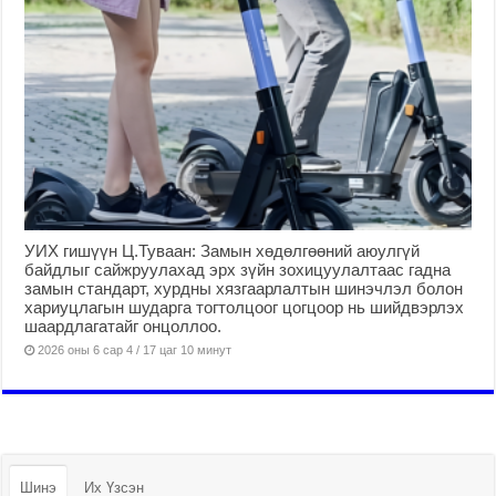
УИХ гишүүн Ц.Туваан: Замын хөдөлгөөний аюулгүй
байдлыг сайжруулахад эрх зүйн зохицуулалтаас гадна
замын стандарт, хурдны хязгаарлалтын шинэчлэл болон
хариуцлагын шударга тогтолцоог цогцоор нь шийдвэрлэх
шаардлагатайг онцоллоо.
2026 оны 6 сар 4 / 17 цаг 10 минут
Шинэ
Их Үзсэн