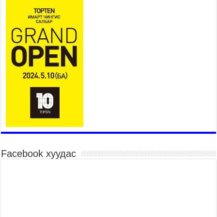
Нийслэлийн Эрүүл мэндийн газраас 45 баг
иргэдэд тусламж, үйлчилгээ үзүүлж байна
2026 оны 7 сар 15 / 11 цаг 30 минут
Хүчит бөхийн барилдааны тавын даваа
үргэлжилж байна
2026 оны 7 сар 15 / 11 цаг 26 минут
Төв цэнгэлдэх орчмын цэвэрлэгээ, үйлчилгээнд
161 ажилтан, 27 техниктэй ажиллаж байна
2026 оны 7 сар 15 / 11 цаг 22 минут
Наадмын амралтын өдрүүдэд нийслэлийн эрүүл
мэндийн байгууллагууд дараах хуваарийн дагуу
ажиллана
2026 оны 7 сар 15 / 11 цаг 18 минут
Үндэсний их баяр наадам эхэллээ
Facebook хуудас
2026 оны 7 сар 15 / 11 цаг 14 минут
Үер усны аюулаас сэргийлж, нийслэлийн Онцгой
байдлын газрын 162 алба хаагч үүрэг гүйцэтгэж
байна
2026 оны 7 сар 15 / 11 цаг 07 минут