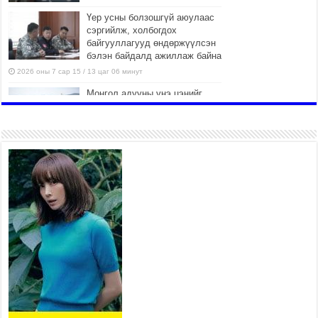
Үер усны болзошгүй аюулаас
сэргийлж, холбогдох
байгууллагууд өндөржүүлсэн
бэлэн байдалд ажиллаж байна
2026 оны 7 сар 15 / 13 цаг 06 минут
Монгол адууны үнэ цэнийг
дэлхийд сурталчлах “Дэлхийн
адууны өдөр”-т 15000 морьтон
оролцож байна
2026 оны 7 сар 15 / 11 цаг 51 минут
Шагайн харвааны насанд
хүрэгчдийн багийн төрөлд 106
багийн 848 харваач өрсөлдөж,
шилдгүүд шалгарав
2026 оны 7 сар 15 / 11 цаг 45 минут
Үндэсний их баяр наадмын сур харвааны
шагналыг нийслэлийн Засаг дарга бөгөөд
Улаанбаатар хотын Захирагч Б.Пүрэвдагва
гардууллаа
2026 оны 7 сар 15 / 11 цаг 41 минут