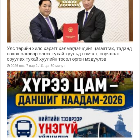
Улс төрийн хилс хэрэгт хэлмэгдэгчдийг цагаатгах, тэдэнд
нөхөх олговор олгох тухай хуульд нэмэлт, өөрчлөлт
оруулах тухай хуулийн төсөл өргөн мэдүүлэв
2026 оны 7 сар 2 / 11 цаг 50 минут