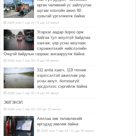
өргөн чөлөөний ус зайлуулах
шугам хоолойн ажил 80
хувьтай үргэлжилж байна
2026 оны 7 сар 20 / 9 цаг 14 минут
Усархаг аадар бороо орж
байгаа тул аюулгүй байдлаа
хангаж, үер усны аюулаас
сэрэмжлэхийг нийслэлийн
Онцгой байдлын газраас анхааруулж байна
2026 оны 7 сар 20 / 9 цаг 09 минут
311 алба хаагч, 119 техник
хэрэгсэлтэй ажиллаж үер
усны аюул, болзошгүй
эрсдэлээс сэргийлж байна
2026 оны 7 сар 20 / 9 цаг 05 минут
ЭМГЭНЭЛ
2026 оны 7 сар 19 / 15 цаг 15 минут
Аяллаа зөв төлөвлөхийг
иргэдэд зөвлөж байна
2026 оны 7 сар 16 / 11 цаг 50 минут