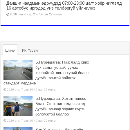
Даншиг наадмын өдрүүдэд 07:00-23:00 цагт хоёр чиглэлд
16 автобус иргэдэд үнэ төлбөргүй үйлчилнэ
2026 оны 6 сар 25 / 14 цаг 27 минут
Шинэ
Их Үзсэн
Б.Пүрэвдагва: Нийслэлд хийх
бүх замыг ус зайлуулах
хоолойтой, явган хүний болон
дугуйн замтай байлгах
стандарт мөрдөнө
2026 оны 7 сар 20 / 9 цаг 24 минут
Б.Пүрэвдагва: Хотын төвөөс
Бэлх, Сэлх чиглэлд явахад
дугуйн замаар зорчих бүрэн
боломжтой боллоо
2026 оны 7 сар 20 / 9 цаг 20 минут
Хан-Уул дүүрэг, Чингисийн