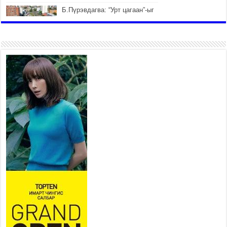
Б.Пүрэвдагва: “Урт цагаан”-ыг
залуучууд чөлөөт цагаа
өнгөрүүлдэг, жуулчид зорьж
ирдэг цэг болгоно
2026 оны 7 сар 21 / 16 цаг 47 минут
Тусгай замын автобус /BRT/
төслийн удирдах хорооны
ээлжит хуралдаан боллоо
2026 оны 7 сар 21 / 16 цаг 43 минут
Ерөнхий сайд Н.Учрал БНХАУ-
аас Монгол Улсад суугаа
Элчин сайд Шэнь
Миньжюанийг хүлээн авч
уулзав
2026 оны 7 сар 21 / 16 цаг 39 минут
БҮГД НАЙРАМДАХ ТАЖИКИСТАН УЛСТАЙ
ЭДИЙН ЗАСГИЙН ХАМТЫН АЖИЛЛАГААГ
ӨРГӨЖҮҮЛНЭ
2026 оны 7 сар 21 / 16 цаг 34 минут
26,992 суралцагч хотхоны бага сургуульд, 8100
суралцагч төрөлжсөн ахлах сургуульд