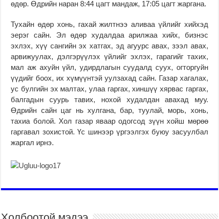
өдөр. Өдрийн наран 8:44 цагт мандаж, 17:05 цагт жаргана.
Тухайн өдөр хонь, гахай жилтнээ аливаа үйлийг хийхэд
эерэг сайн. Эл өдөр худалдаа арилжаа хийх, бизнэс
эхлэх, хүү сангийн эх хатгах, эд агуурс авах, зээл авах,
арвижуулах, дэлгэрүүлэх үйлийг эхлэх, гарагийг тахих,
мал аж ахуйн үйл, удирдлагын суудалд суух, огторгуйн
үүдийг боох, их хүмүүнтэй уулзахад сайн. Газар хагалах,
ус булгийн эх малтах, улаа гаргах, хиншүү хярвас гаргах,
балгадын суурь тавих, нохой худалдан авахад муу.
Өдрийн сайн цаг нь хулгана, бар, туулай, морь, хонь,
тахиа болой. Хол газар яваар одогсод зүүн хойш мөрөө
гаргавал зохистой. Үс шинээр үргээлгэх буюу засуулбал
жаргал ирнэ.
Холбоотой мэдээ