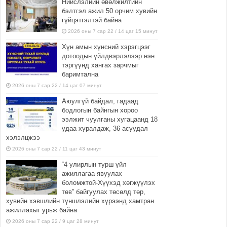
Нийслэлийн өвөлжилтийн
бэлтгэл ажил 50 орчим хувийн
гүйцэтгэлтэй байна
2026 оны 7 сар 22 / 14 цаг 15 минут
Хүн амын хүнсний хэрэгцээг
дотоодын үйлдвэрлэлээр нэн
тэргүүнд хангах зарчмыг
баримтална
2026 оны 7 сар 22 / 14 цаг 07 минут
Аюулгүй байдал, гадаад
бодлогын байнгын хороо
ээлжит чуулганы хугацаанд 18
удаа хуралдаж, 36 асуудал
хэлэлцжээ
2026 оны 7 сар 22 / 11 цаг 43 минут
“4 улирлын турш үйл
ажиллагаа явуулах
боломжтой-Хүүхэд хөгжүүлэх
төв” байгуулах төсөлд төр,
хувийн хэвшлийн түншлэлийн хүрээнд хамтран
ажиллахыг урьж байна
2026 оны 7 сар 22 / 9 цаг 28 минут