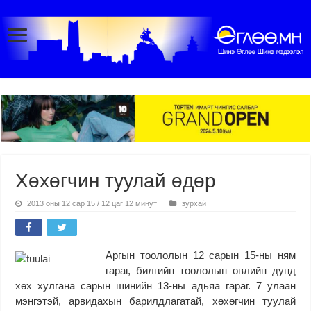
Хөхөгчин туулай өдөр
2013 оны 12 сар 15 / 12 цаг 12 минут
зурхай
Аргын тоололын 12 сарын 15-ны ням
гараг, билгийн тоололын өвлийн дунд
хөх хулгана сарын шинийн 13-ны адьяа гараг. 7 улаан
мэнгэтэй, арвидахын барилдлагатай, хөхөгчин туулай