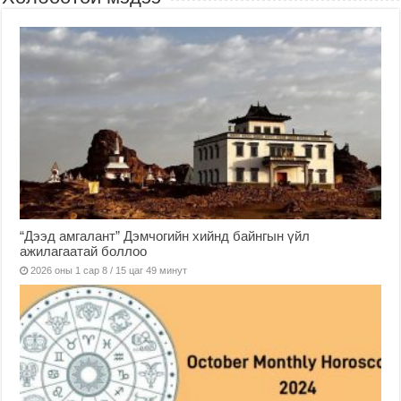
“Дээд амгалант” Дэмчогийн хийнд байнгын үйл
ажилагаатай боллоо
2026 оны 1 сар 8 / 15 цаг 49 минут