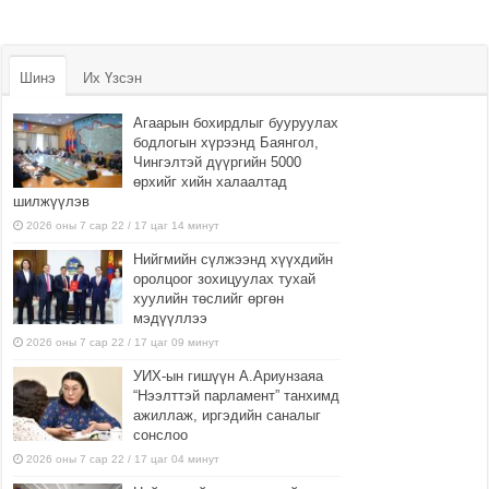
Шинэ
Их Үзсэн
Агаарын бохирдлыг бууруулах
бодлогын хүрээнд Баянгол,
Чингэлтэй дүүргийн 5000
өрхийг хийн халаалтад
шилжүүлэв
2026 оны 7 сар 22 / 17 цаг 14 минут
Нийгмийн сүлжээнд хүүхдийн
оролцоог зохицуулах тухай
хуулийн төслийг өргөн
мэдүүллээ
2026 оны 7 сар 22 / 17 цаг 09 минут
УИХ-ын гишүүн А.Ариунзаяа
“Нээлттэй парламент” танхимд
ажиллаж, иргэдийн саналыг
сонслоо
2026 оны 7 сар 22 / 17 цаг 04 минут