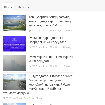
Шинэ
Их Үзсэн
Төв цэвэрлэх байгууламжид
хоногт дунджаар 3 тонн хатуу
хог хаягдал ирж байна
2026 оны 7 сар 20 / 12 цаг 06 минут
“Эхийн алдар” одонгийн
шаардлагыг хөнгөрүүллээ
2026 оны 7 сар 20 / 11 цаг 51 минут
“Жил бүрийн өвөл, жил бүрийн
ижил асуудал”
2026 оны 7 сар 20 / 11 цаг 16 минут
Б.Пүрэвдагва: Нийслэлд хийх
бүх замыг ус зайлуулах
хоолойтой, явган хүний болон
дугуйн замтай байлгах
стандарт мөрдөнө
2026 оны 7 сар 20 / 9 цаг 24 минут