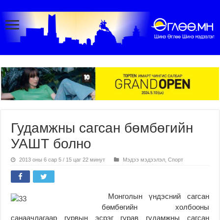
Гудамжны сагсан бөмбөгийн
УАШТ болно
2013 оны 6 сар 5 / 15 цаг 22 минут
Мэдээ мэдээлэл
,
Спорт
Монголын үндэсний сагсан
бөмбөгийн холбооны
санаачлагаар гурвын эсрэг гурав гудамжны сагсан