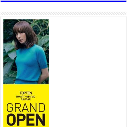
иргэдэд зөвлөж байна
2026 оны 7 сар 16 / 11 цаг 50 минут
Үер усны болзошгүй аюулаас
сэргийлж, холбогдох
байгууллагууд өндөржүүлсэн
бэлэн байдалд ажиллаж байна
2026 оны 7 сар 15 / 13 цаг 06 минут
Монгол адууны үнэ цэнийг
дэлхийд сурталчлах “Дэлхийн
адууны өдөр”-т 15000 морьтон
оролцож байна
2026 оны 7 сар 15 / 11 цаг 51 минут
Шагайн харвааны насанд хүрэгчдийн багийн
төрөлд 106 багийн 848 харваач өрсөлдөж,
шилдгүүд шалгарав
2026 оны 7 сар 15 / 11 цаг 45 минут
Үндэсний их баяр наадмын сур харвааны
шагналыг нийслэлийн Засаг дарга бөгөөд
Улаанбаатар хотын Захирагч Б.Пүрэвдагва
гардууллаа