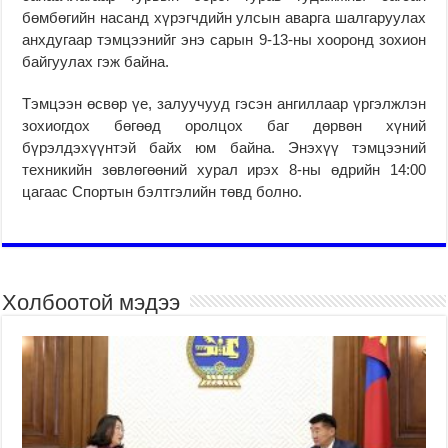
бөмбөгийн насанд хүрэгчдийн улсын аварга шалгаруулах
анхдугаар тэмцээнийг энэ сарын 9-13-ны хооронд зохион
байгуулах гэж байна.
Тэмцээн өсвөр үе, залуучууд гэсэн ангиллаар үргэлжлэн
зохиогдох бөгөөд оролцох баг дөрвөн хүний
бүрэлдэхүүнтэй байх юм байна. Энэхүү тэмцээний
техникийн зөвлөгөөний хурал ирэх 8-ны өдрийн 14:00
цагаас Спортын бэлтгэлийн төвд болно.
Холбоотой мэдээ