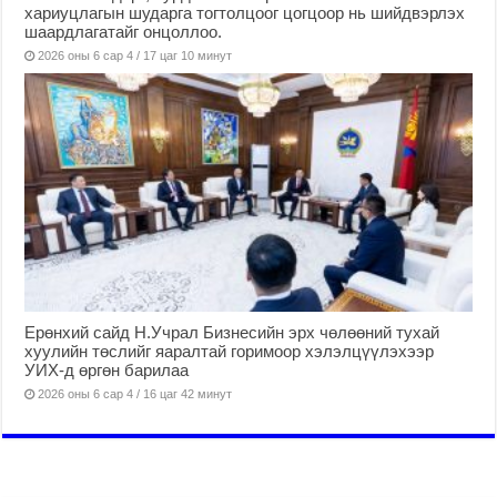
хариуцлагын шударга тогтолцоог цогцоор нь шийдвэрлэх
шаардлагатайг онцоллоо.
2026 оны 6 сар 4 / 17 цаг 10 минут
Ерөнхий сайд Н.Учрал Бизнесийн эрх чөлөөний тухай
хуулийн төслийг яаралтай горимоор хэлэлцүүлэхээр
УИХ-д өргөн барилаа
2026 оны 6 сар 4 / 16 цаг 42 минут