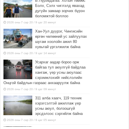
Б.Пүрэвдагва: Хотын төвөөс
Бэлх, Сэлх чиглэлд явахад
дугуйн замаар зорчих бүрэн
боломжтой боллоо
2026 оны 7 сар 20 / 9 цаг 20 минут
Хан-Уул дүүрэг, Чингисийн
өргөн чөлөөний ус зайлуулах
шугам хоолойн ажил 80
хувьтай үргэлжилж байна
2026 оны 7 сар 20 / 9 цаг 14 минут
Усархаг аадар бороо орж
байгаа тул аюулгүй байдлаа
хангаж, үер усны аюулаас
сэрэмжлэхийг нийслэлийн
Онцгой байдлын газраас анхааруулж байна
2026 оны 7 сар 20 / 9 цаг 09 минут
311 алба хаагч, 119 техник
хэрэгсэлтэй ажиллаж үер
усны аюул, болзошгүй
эрсдэлээс сэргийлж байна
2026 оны 7 сар 20 / 9 цаг 05 минут
Аяллаа зөв төлөвлөхийг