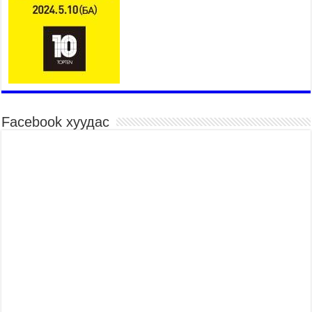
2026 оны 7 сар 15 / 11 цаг 41 минут
Нийслэлийн Эрүүл мэндийн газраас 45 баг
иргэдэд тусламж, үйлчилгээ үзүүлж байна
2026 оны 7 сар 15 / 11 цаг 30 минут
Хүчит бөхийн барилдааны тавын даваа
үргэлжилж байна
2026 оны 7 сар 15 / 11 цаг 26 минут
Facebook хуудас
Төв цэнгэлдэх орчмын цэвэрлэгээ, үйлчилгээнд
161 ажилтан, 27 техниктэй ажиллаж байна
2026 оны 7 сар 15 / 11 цаг 22 минут
Наадмын амралтын өдрүүдэд нийслэлийн эрүүл
мэндийн байгууллагууд дараах хуваарийн дагуу
ажиллана
2026 оны 7 сар 15 / 11 цаг 18 минут
Үндэсний их баяр наадам эхэллээ
2026 оны 7 сар 15 / 11 цаг 14 минут
Үер усны аюулаас сэргийлж, нийслэлийн Онцгой
байдлын газрын 162 алба хаагч үүрэг гүйцэтгэж
байна