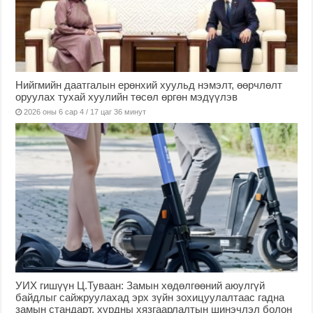
Нийгмийн даатгалын ерөнхий хуульд нэмэлт, өөрчлөлт
оруулах тухай хуулийн төсөл өргөн мэдүүлэв
2026 оны 6 сар 4 / 17 цаг 36 минут
УИХ гишүүн Ц.Туваан: Замын хөдөлгөөний аюулгүй
байдлыг сайжруулахад эрх зүйн зохицуулалтаас гадна
замын стандарт, хурдны хязгаарлалтын шинэчлэл болон