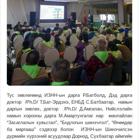
Тус зөвлөгөөнд ИЗНН-ын дарга Р.Батболд, Дэд дарга
доктор /Ph.D/ Т.Бат-Эрдэнэ, ЕНБД С.Батбаатар, намын
даргын зөвлөх, доктор /Ph.D/ Д.Амгалан, Нийслэлийн
намын хорооны дарга М.Амартунгалаг нар манлайлан
“Засаглалын хувьсгал”, “Бодлогын шинэчлэл”, “Өнөөдөр
ба маргааш” сэдвээр болон ИЗНН-ын Шинэчилсэн
дүрмийн хүрээний асуудлаар Дорнод, Сүхбаатар аймгийн