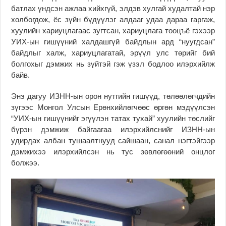
батлах үндсэн ажлаа хийхгүй, элдэв хулгай худалтай нэр
холбогдож, ёс зүйн бүдүүлэг алдааг удаа дараа гаргаж,
хуулийн хариуцлагаас зугтсан, хариуцлага тооцъё гэхээр
УИХ-ын гишүүний халдашгүй байдлын ард “нуугдсан”
байдлыг халж, хариуцлагатай, эрүүл улс төрийг бий
болгохыг дэмжих нь зүйтэй гэж үзэл бодлоо илэрхийлж
байв.
Энэ дагуу ИЗНН-ын орон нутгийн гишүүд, төлөөлөгчдийн
зүгээс Монгол Улсын Ерөнхийлөгчөөс өргөн мэдүүлсэн
“УИХ-ын гишүүнийг эгүүлэн татах тухай” хуулийн төслийг
бүрэн дэмжиж байгаагаа илэрхийлснийг ИЗНН-ын
удирдах албан тушаалтнууд сайшаан, санал нэгтэйгээр
дэмжихээ илэрхийлсэн нь тус зөвлөгөөний онцлог
болжээ.