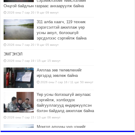
сэрэмжлэхийг нийслэлийн
Онцгой байдлын газраас анхааруулж байна
2026 оны 7 сар 20 / 9 цаг 09 минут
311 алба хаагч, 119 техник
хэрэгсэлтэй ажиллаж үер
усны аюул, болзошгүй
эрсдэлээс сэргийлж байна
2026 оны 7 сар 20 / 9 цаг 05 минут
ЭМГЭНЭЛ
2026 оны 7 сар 19 / 15 цаг 15 минут
Аяллаа зөв төлөвлөхийг
иргэдэд зөвлөж байна
2026 оны 7 сар 16 / 11 цаг 50 минут
Үер усны болзошгүй аюулаас
сэргийлж, холбогдох
байгууллагууд өндөржүүлсэн
бэлэн байдалд ажиллаж байна
2026 оны 7 сар 15 / 13 цаг 06 минут
Монгол адууны үнэ цэнийг
дэлхийд сурталчлах “Дэлхийн