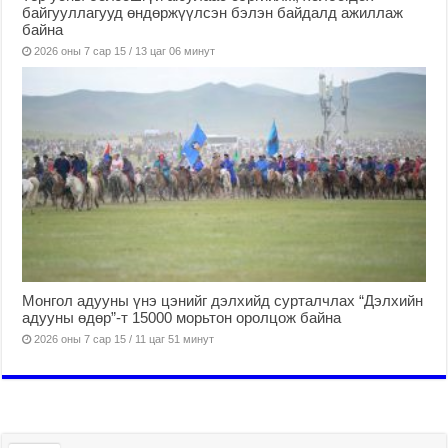
байгууллагууд өндөржүүлсэн бэлэн байдалд ажиллаж
байна
2026 оны 7 сар 15 / 13 цаг 06 минут
Монгол адууны үнэ цэнийг дэлхийд сурталчлах “Дэлхийн
адууны өдөр”-т 15000 морьтон оролцож байна
2026 оны 7 сар 15 / 11 цаг 51 минут