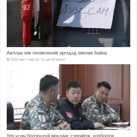
Аяллаа зөв төлөвлөхийг иргэдэд зөвлөж байна
2026 оны 7 сар 16 / 11 цаг 50 минут
Үер усны болзошгүй аюулаас сэргийлж, холбогдох