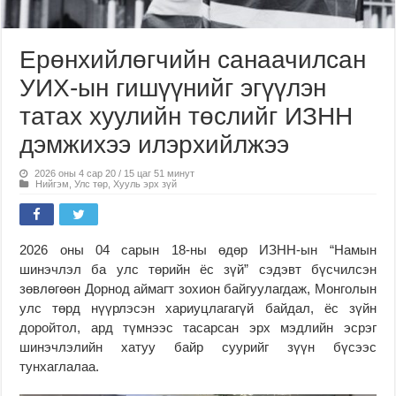
Ерөнхийлөгчийн санаачилсан
УИХ-ын гишүүнийг эгүүлэн
татах хуулийн төслийг ИЗНН
дэмжихээ илэрхийлжээ
2026 оны 4 сар 20 / 15 цаг 51 минут
Нийгэм
,
Улс төр
,
Хууль эрх зүй
2026 оны 04 сарын 18-ны өдөр ИЗНН-ын “Намын
шинэчлэл ба улс төрийн ёс зүй” сэдэвт бүсчилсэн
зөвлөгөөн Дорнод аймагт зохион байгуулагдаж, Монголын
улс төрд нүүрлэсэн хариуцлагагүй байдал, ёс зүйн
доройтол, ард түмнээс тасарсан эрх мэдлийн эсрэг
шинэчлэлийн хатуу байр суурийг зүүн бүсээс
тунхаглалаа.