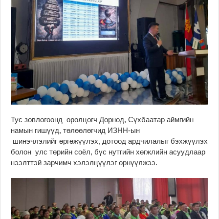
Тус зөвлөгөөнд оролцогч Дорнод, Сүхбаатар аймгийн
намын гишүүд, төлөөлөгчид ИЗНН-ын
шинэчлэлийг өргөжүүлэх, дотоод ардчилалыг бэхжүүлэх
болон улс төрийн соёл, бүс нутгийн хөгжлийн асуудлаар
нээлттэй зарчимч хэлэлцүүлэг өрнүүлжээ.