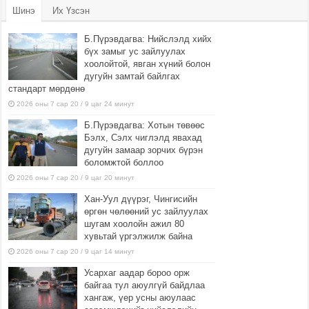
Шинэ
Их Үзсэн
Б.Пүрэвдагва: Нийслэлд хийх
бүх замыг ус зайлуулах
хоолойтой, явган хүний болон
дугуйн замтай байлгах
стандарт мөрдөнө
2026 оны 7 сар 20 / 9 цаг 24 минут
Б.Пүрэвдагва: Хотын төвөөс
Бэлх, Сэлх чиглэлд явахад
дугуйн замаар зорчих бүрэн
боломжтой боллоо
2026 оны 7 сар 20 / 9 цаг 20 минут
Хан-Уул дүүрэг, Чингисийн
өргөн чөлөөний ус зайлуулах
шугам хоолойн ажил 80
хувьтай үргэлжилж байна
2026 оны 7 сар 20 / 9 цаг 14 минут
Усархаг аадар бороо орж
байгаа тул аюулгүй байдлаа
хангаж, үер усны аюулаас