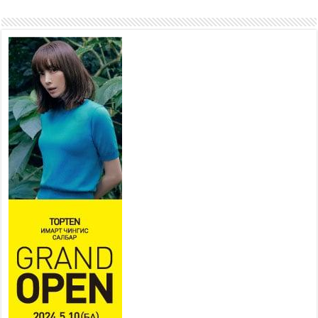
адууны өдөр”-т 15000 морьтон
оролцож байна
2026 оны 7 сар 15 / 11 цаг 51 минут
Шагайн харвааны насанд хүрэгчдийн багийн
төрөлд 106 багийн 848 харваач өрсөлдөж,
шилдгүүд шалгарав
2026 оны 7 сар 15 / 11 цаг 45 минут
Үндэсний их баяр наадмын сур харвааны
шагналыг нийслэлийн Засаг дарга бөгөөд
Улаанбаатар хотын Захирагч Б.Пүрэвдагва
гардууллаа
2026 оны 7 сар 15 / 11 цаг 41 минут
Нийслэлийн Эрүүл мэндийн газраас 45 баг
иргэдэд тусламж, үйлчилгээ үзүүлж байна
2026 оны 7 сар 15 / 11 цаг 30 минут
Хүчит бөхийн барилдааны тавын даваа
үргэлжилж байна
2026 оны 7 сар 15 / 11 цаг 26 минут
Төв цэнгэлдэх орчмын цэвэрлэгээ, үйлчилгээнд
161 ажилтан, 27 техниктэй ажиллаж байна