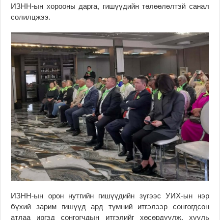
ИЗНН-ын хорооны дарга, гишүүдийн төлөөлөлтэй санал
солилцжээ.
ИЗНН-ын орон нутгийн гишүүдийн зүгээс УИХ-ын нэр
бүхий зарим гишүүд ард түмний итгэлээр сонгогдсон
атлаа иргэд сонгогчдын итгэлийг хөсөрдүүлж, хууль