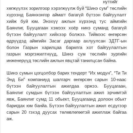
нутгийг
хөгжүүлэх зорилгоор хэрэгжүүлж буй “Шинэ сум” төслийн
хүрээнд Баянхонгор аймагт багагүй бүтээн байгуулалт
хийж буй юм. Энэхүү ажлын хүрээнд тус аймгийн
Баянлиг, Бууцагаан хэмээх хоёр нинэ суманд багагүй
бүтээн байгуулалт хийхээр болжээ. Тиймээс өнгөрсөн
өдрүүдэд аймгийн Засаг даргаар ахлуулсан ЗДТГ-ын
болон Газрын харилцаа барилга хот байгуулалтын
газрын мэргэжилтнүүд, Шинэ сум төслийн зургийн
инженерүүд төслийн ажлын явцтай танилцсан байна.
Шинэ сумын цогцолбор барих тендерт “Их модун”, “Ти Ти
Энд Би” компаниуд шалгарч өнгөрсөн сарын 10-наас
бүтээн байгуулалтын ажилдаа оржээ. Бууцагаан,
Баянлиг сумдын бүтээн байгуулалтын ажил эрчимтэй
явж, Баянлиг сумд 11 обьект, Бууцагаанд долоон обькт
баригдах юм банйа. Бүтээн байгуулалтын ажил есдүгээр
сарын 20 гэхэд дуусах төлөвлөгөөтэй ажиллаж байгаа
аж.