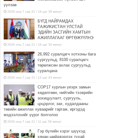
уулзав
2026 оны 7 сар 21 / 16 цаг 39 минут
БҮГД НАЙРАМДАХ
ТАЖИКИСТАН УЛСТАЙ
ЭДИЙН ЗАСГИЙН ХАМТЫН
АЖИЛЛАГААГ ӨРГӨЖҮҮЛНЭ
2026 оны 7 сар 21 / 16 цаг 34 минут
26,992 суралцагч хотхоны бага
сургуульд, 8100 суралцагч
төрөлжсөн ахлах сургуульд
суралцана
2026 оны 7 сар 21 / 13 цаг 43 минут
COP17 хурлын үеэрх замын
хөдөлгөөн, нийтийн тээврийн
зохицуулалт, сургууль,
цэцэрлэг, зах, худалдааны
төвийн ажиллах хуваарийг гаргаж, иргэдэд
мэдээлэхийг үүрэг болголоо
2026 оны 7 сар 21 / 11 цаг 59 минут
Гэр бүлийн хэрэг шүүхэд
хянан шийдвэрлэх тухай