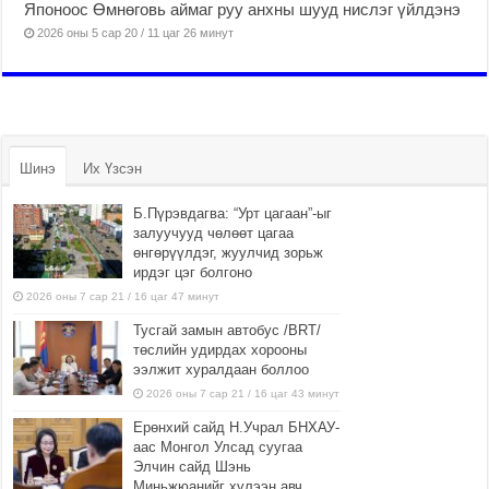
Японоос Өмнөговь аймаг руу анхны шууд нислэг үйлдэнэ
2026 оны 5 сар 20 / 11 цаг 26 минут
Шинэ
Их Үзсэн
Б.Пүрэвдагва: “Урт цагаан”-ыг
залуучууд чөлөөт цагаа
өнгөрүүлдэг, жуулчид зорьж
ирдэг цэг болгоно
2026 оны 7 сар 21 / 16 цаг 47 минут
Тусгай замын автобус /BRT/
төслийн удирдах хорооны
ээлжит хуралдаан боллоо
2026 оны 7 сар 21 / 16 цаг 43 минут
Ерөнхий сайд Н.Учрал БНХАУ-
аас Монгол Улсад суугаа
Элчин сайд Шэнь
Миньжюанийг хүлээн авч