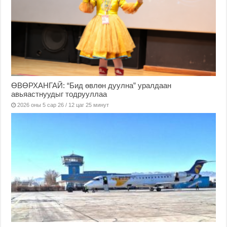
ӨВӨРХАНГАЙ: “Бид өвлөн дуулна” уралдаан
авьяастнуудыг тодрууллаа
2026 оны 5 сар 26 / 12 цаг 25 минут