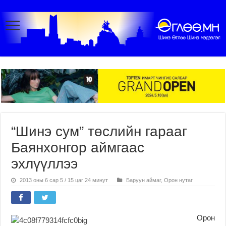
“Шинэ сум” төслийн гарааг
Баянхонгор аймгаас
эхлүүллээ
2013 оны 6 сар 5 / 15 цаг 24 минут
Баруун аймаг
,
Орон нутаг
Орон