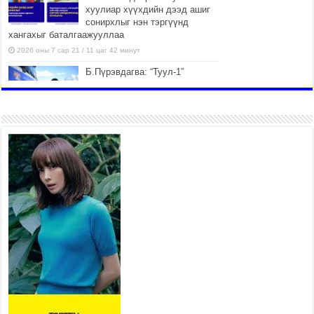
хуулиар хүүхдийн дээд ашиг
сонирхлыг нэн тэргүүнд
хангахыг баталгаажууллаа
2026 оны 7 сар 21 / 11 цаг 42 минут
Б.Пүрэвдагва: “Туул-1”
коллекторыг ашиглалтад
оруулж байж бид гэр
хорооллыг барилгажуулна
2026 оны 7 сар 21 / 10 цаг 15 минут
НИЙСЛЭЛ, АЙМГИЙН
УДИРДЛАГУУДЫН АЖЛЫГ
ХҮНД СУРТЛЫГ БУУРУУЛЖ,
ИРГЭД, АЖ АХУЙН НЭГЖИЙН
АЧААГ ХЭРХЭН ХӨНГӨЛСНӨӨР ДҮГНЭНЭ
2026 оны 7 сар 21 / 10 цаг 09 минут
Байнгын хорооны дарга
М.Мандхай Цөлжилттэй
тэмцэх тухай НҮБ-ын
конвенцын талуудын 17 дугаар
бага хурал (СОР17)-ын бэлтгэл ажлын явцтай
танилцлаа
2026 оны 7 сар 21 / 10 цаг 03 минут