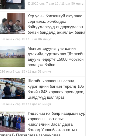
2026 оны 7 сар 16 / 11 цаг 50 минут
Үер усны болзошгүй аюулаас
сэргийлж, холбогдох
байгууллагууд өндөржүүлсэн
бэлэн байдалд ажиллаж байна
026 оны 7 сар 15 / 13 цаг 06 минут
Монгол адууны үнэ цэнийг
дэлхийд сурталчлах “Дэлхийн
адууны өдөр”-т 15000 морьтон
оролцож байна
026 оны 7 сар 15 / 11 цаг 51 минут
Шагайн харвааны насанд
хүрэгчдийн багийн төрөлд 106
багийн 848 харваач өрсөлдөж,
шилдгүүд шалгарав
026 оны 7 сар 15 / 11 цаг 45 минут
Үндэсний их баяр наадмын сур
харвааны шагналыг
нийслэлийн Засаг дарга
бөгөөд Улаанбаатар хотын
хирагч Б.Пүрэвдагва гардууллаа