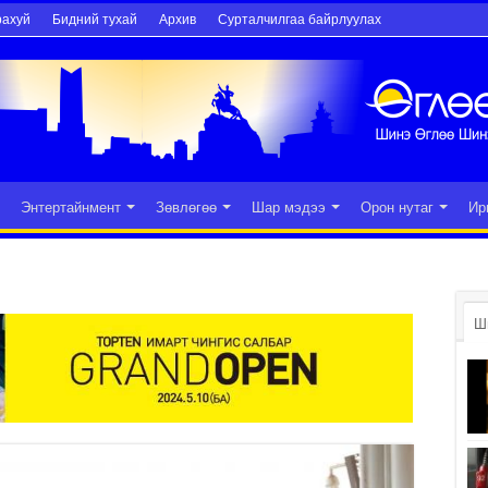
рахуй
Бидний тухай
Архив
Сурталчилгаа байрлуулах
Энтертайнмент
Зөвлөгөө
Шар мэдээ
Орон нутаг
Ир
Ш