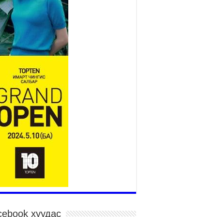
Үндэсний их баяр наадам
эхэллээ
2026 оны 7 сар 15 / 11 цаг 14 минут
р усны аюулаас сэргийлж, нийслэлийн Онцгой
йдлын газрын 162 алба хаагч үүрэг гүйцэтгэж
йна
026 оны 7 сар 15 / 11 цаг 07 минут
дэсний их сурын харваанд 850 харваач цэц
ргэнээ сорьж байна
026 оны 7 сар 15 / 11 цаг 03 минут
в цэнгэлдэхийн эргэн тойронд
026 оны 7 сар 15 / 10 цаг 58 минут
дэсний их баяр наадмын шагайн харваа
санд хүрэгчдийн багийн харваагаар
гэлжилж байна
026 оны 7 сар 15 / 10 цаг 52 минут
дэсний их баяр наадмын хүчит бөхийн
рилдаан эхэллээ
026 оны 7 сар 15 / 10 цаг 46 минут
cebook хуудас