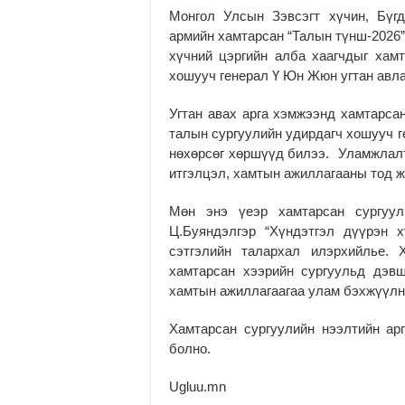
Монгол Улсын Зэвсэгт хүчин, Бү
армийн хамтарсан “Талын түнш-2026”
хүчний цэргийн алба хаагчдыг хам
хошууч генерал Ү Юн Жюн угтан авла
Угтан авах арга хэмжээнд хамтарсан
талын сургуулийн удирдагч хошууч г
нөхөрсөг хөршүүд билээ. Уламжлалт
итгэлцэл, хамтын ажиллагааны тод жи
Мөн энэ үеэр хамтарсан сургуул
Ц.Буяндэлгэр “Хүндэтгэл дүүрэн 
сэтгэлийн талархал илэрхийлье. 
хамтарсан хээрийн сургуульд дэвш
хамтын ажиллагаагаа улам бэхжүүлнэ 
Хамтарсан сургуулийн нээлтийн ар
болно.
Ugluu.mn