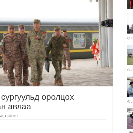
2
2
 сургуульд оролцох
2
ан авлаа
эм
,
Нийслэл
За