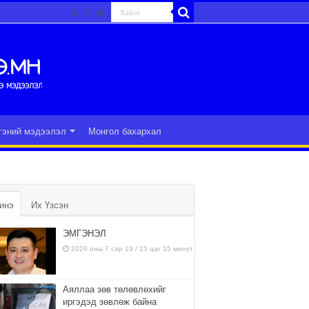
гэний мэдээлэл
Монгол бахархал
инэ
Их Үзсэн
ЭМГЭНЭЛ
2026 оны 7 сар 19 / 15 цаг 15 минут
Аяллаа зөв төлөвлөхийг
иргэдэд зөвлөж байна