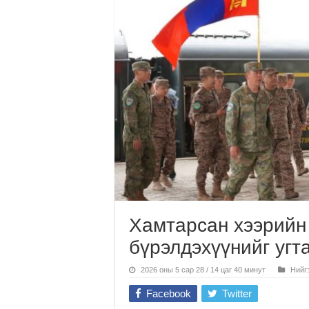
Хамтарсан хээрийн
бүрэлдэхүүнийг угт
2026 оны 5 сар 28 / 14 цаг 40 минут
Нийг
Facebook
Twitter