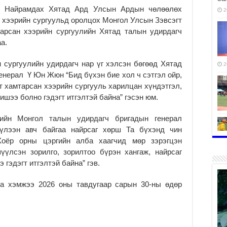
гд Найрамдах Хятад Ард Улсын Ардын чөлөөлөх
2
 хээрийн сургуульд оролцох Монгол Улсын Зэвсэгт
тарсан хээрийн сургуулийн Хятад талын удирдагч
а.
 сургуулийн удирдагч нар үг хэлсэн бөгөөд Хятад
2
енерал Ү Юн Жюн “Бид бүхэн бие хол ч сэтгэл ойр,
 хамтарсан хээрийн сургууль харилцан хүндэтгэл,
шээ болно гэдэгт итгэлтэй байна” гэсэн юм.
ийн Монгол талын удирдагч бригадын генерал
хүлээн авч байгаа найрсаг хөрш Та бүхэнд чин
Хоёр орны цэргийн алба хаагчид мөр зэрэгцэн
үүлсэн зорилго, зорилтоо бүрэн хангаж, найрсаг
2
гэдэгт итгэлтэй байна” гэв.
га хэмжээ 2026 оны тавдугаар сарын 30-ны өдөр
2