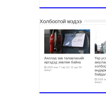
Холбоотой мэдээ
Аяллаа зөв төлөвлөхийг
Үер ус
иргэдэд зөвлөж байна
аюулаа
холбог
2026 оны 7 сар 16 / 11 цаг 50
өндөр
минут
байда
2026 он
минут