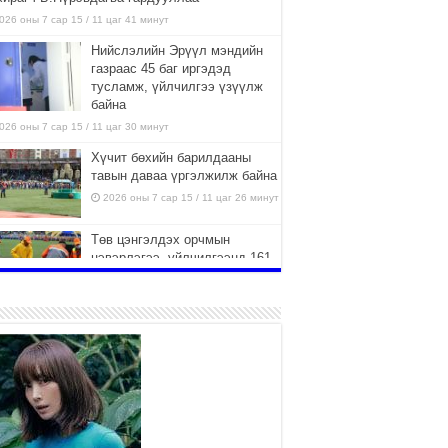
026 оны 7 сар 15 / 11 цаг 41 минут
Нийслэлийн Эрүүл мэндийн
газраас 45 баг иргэдэд
тусламж, үйлчилгээ үзүүлж
байна
026 оны 7 сар 15 / 11 цаг 30 минут
Хүчит бөхийн барилдааны
тавын даваа үргэлжилж байна
2026 оны 7 сар 15 / 11 цаг 26 минут
Төв цэнгэлдэх орчмын
цэвэрлэгээ, үйлчилгээнд 161
ажилтан, 27 техниктэй
ажиллаж байна
026 оны 7 сар 15 / 11 цаг 22 минут
Наадмын амралтын өдрүүдэд
нийслэлийн эрүүл мэндийн
байгууллагууд дараах
хуваарийн дагуу ажиллана
026 оны 7 сар 15 / 11 цаг 18 минут