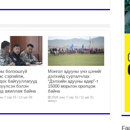
Үе
ба
ба
2
Үн
мэ
2
ны болзошгүй
Монгол адууны үнэ цэнийг
Тө
с сэргийлж,
дэлхийд сурталчлах
2
дох байгууллагууд
“Дэлхийн адууны өдөр”-т
жүүлсэн бэлэн
15000 морьтон оролцож
Үн
лд ажиллаж байна
байна
на
үр
ы 7 сар 15 / 13 цаг 06
2026 оны 7 сар 15 / 11 цаг 51
минут
2
Үн
ба
2
Fa