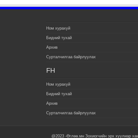
Ном хурахуй
Бидний тухай
Архив
Сурталчилгаа байрлуулах
FH
Ном хурахуй
Бидний тухай
Архив
Сурталчилгаа байрлуулах
@2023 -Өглөө.мн Зохиогчийн эрх хуулиар ха