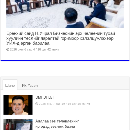
Ерөнхий сайд Н.Учрал Бизнесийн эрх чөлөөний тухай
хуулийн төслийг яаралтай горимоор хэлэлцүүлэхээр
УИХ-д өргөн барилаа
2026 оны 6 сар 4 / 16 цаг 42 минут
Шинэ
Их Үзсэн
ЭМГЭНЭЛ
2026 оны 7 сар 19 / 15 цаг 15 минут
Аяллаа зөв төлөвлөхийг
иргэдэд зөвлөж байна