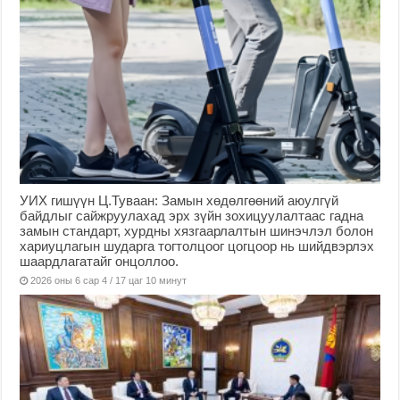
УИХ гишүүн Ц.Туваан: Замын хөдөлгөөний аюулгүй
байдлыг сайжруулахад эрх зүйн зохицуулалтаас гадна
замын стандарт, хурдны хязгаарлалтын шинэчлэл болон
хариуцлагын шударга тогтолцоог цогцоор нь шийдвэрлэх
шаардлагатайг онцоллоо.
2026 оны 6 сар 4 / 17 цаг 10 минут