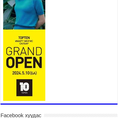
2026 оны 7 сар 15 / 11 цаг 14 минут
Үер усны аюулаас сэргийлж, нийслэлийн Онцгой
байдлын газрын 162 алба хаагч үүрэг гүйцэтгэж
байна
2026 оны 7 сар 15 / 11 цаг 07 минут
Үндэсний их сурын харваанд 850 харваач цэц
мэргэнээ сорьж байна
2026 оны 7 сар 15 / 11 цаг 03 минут
Төв цэнгэлдэхийн эргэн тойронд
2026 оны 7 сар 15 / 10 цаг 58 минут
Үндэсний их баяр наадмын шагайн харваа
насанд хүрэгчдийн багийн харваагаар
үргэлжилж байна
2026 оны 7 сар 15 / 10 цаг 52 минут
Үндэсний их баяр наадмын хүчит бөхийн
барилдаан эхэллээ
2026 оны 7 сар 15 / 10 цаг 46 минут
Үндэсний хувцасны өдрийг тохиолдуулан
“Дээлтэй монгол наадам” боллоо
Facebook хуудас