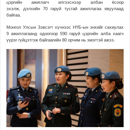
цэргийн ажиглагч илгээснээр албан ёсоор
эхэлж, дэлхийн 70 гаруй тусгай ажиллагаа явуулаад
байгаа.
Монгол Улсын Зэвсэгт хүчнээс НҮБ-ын энхийг сахиулах
9 ажиллагаанд одоогоор 590 гаруй цэргийн алба хаагч
үүрэг гүйцэтгэж байгаагийн 80 орчим нь эмэгтэй ажээ.