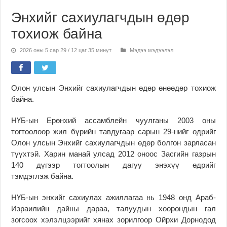
Энхийг сахиулагчдын өдөр
тохиож байна
2026 оны 5 сар 29 / 12 цаг 35 минут
Мэдээ мэдээлэл
Олон улсын Энхийг сахиулагчдын өдөр өнөөдөр тохиож
байна.
НҮБ-ын Ерөнхий ассамблейн чуулганы 2003 оны
тогтоолоор жил бүрийн тавдугаар сарын 29-нийг өдрийг
Олон улсын Энхийг сахиулагчдын өдөр болгон зарласан
түүхтэй. Харин манай улсад 2012 оноос Засгийн газрын
140 дүгээр тогтоолын дагуу энэхүү өдрийг
тэмдэглэж байна.
НҮБ-ын энхийг сахиулах ажиллагаа нь 1948 онд Араб-
Израилийн дайны дараа, талуудын хоорондын гал
зогсоох хэлэлцээрийг хянах зорилгоор Ойрхи Дорнодод