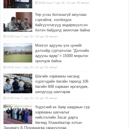
2026 оны 7 сар 16 / 11 цаг 50 минут
Үер усны болзошгүй аюулаас
сэргийлж, холбогдох
байгууллагууд өндөржүүлсэн
бэлэн байдалд ажиллаж байна
2026 оны 7 сар 15 / 13 цаг 06 минут
Монгол адууны үнэ цэнийг
дэлхийд сурталчлах “Дэлхийн
адууны өдөр”-т 15000 морьтон
оролцож байна
2026 оны 7 сар 15 / 11 цаг 51 минут
Шагайн харвааны насанд
хүрэгчдийн багийн төрөлд 106
багийн 848 харваач өрсөлдөж,
шилдгүүд шалгарав
2026 оны 7 сар 15 / 11 цаг 45 минут
Үндэсний их баяр наадмын сур
харвааны шагналыг
нийслэлийн Засаг дарга
бөгөөд Улаанбаатар хотын
Захирагч Б.Пүрэвдагва гардууллаа