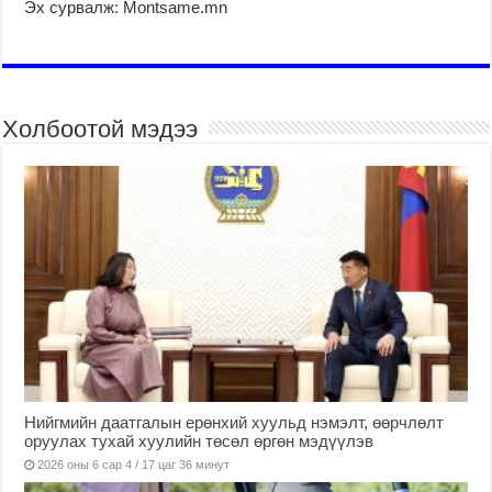
Эх сурвалж: Montsame.mn
Холбоотой мэдээ
Нийгмийн даатгалын ерөнхий хуульд нэмэлт, өөрчлөлт
оруулах тухай хуулийн төсөл өргөн мэдүүлэв
2026 оны 6 сар 4 / 17 цаг 36 минут