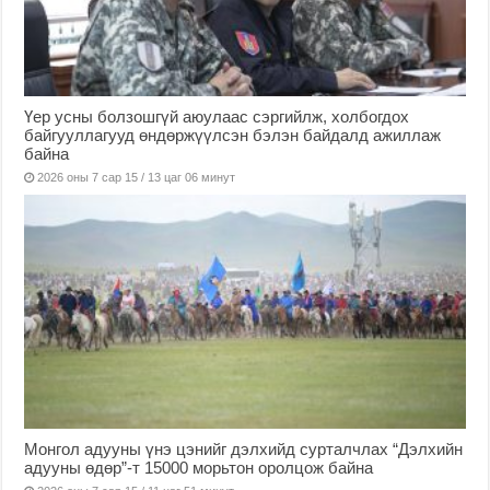
Үер усны болзошгүй аюулаас сэргийлж, холбогдох
байгууллагууд өндөржүүлсэн бэлэн байдалд ажиллаж
байна
2026 оны 7 сар 15 / 13 цаг 06 минут
Монгол адууны үнэ цэнийг дэлхийд сурталчлах “Дэлхийн
адууны өдөр”-т 15000 морьтон оролцож байна