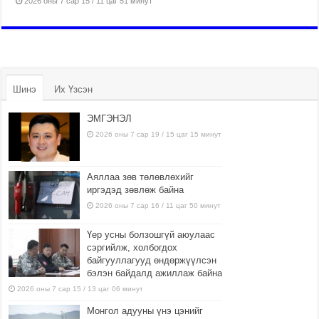
2026 оны 7 сар 15 / 11 цаг 51 минут
Шинэ
Их Үзсэн
ЭМГЭНЭЛ
2026 оны 7 сар 19 / 15 цаг 15 минут
Аяллаа зөв төлөвлөхийг
иргэдэд зөвлөж байна
2026 оны 7 сар 16 / 11 цаг 50 минут
Үер усны болзошгүй аюулаас
сэргийлж, холбогдох
байгууллагууд өндөржүүлсэн
бэлэн байдалд ажиллаж байна
2026 оны 7 сар 15 / 13 цаг 06 минут
Монгол адууны үнэ цэнийг