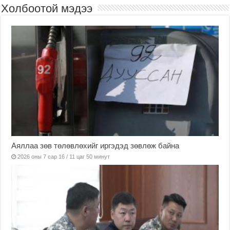
Холбоотой мэдээ
Аяллаа зөв төлөвлөхийг иргэдэд зөвлөж байна
2026 оны 7 сар 16 / 11 цаг 50 минут