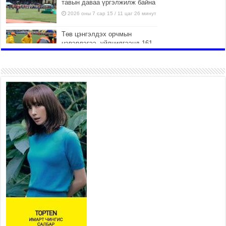
тавын даваа үргэлжилж байна
2026 оны 7 сар 15 / 11 цаг 26 минут
Төв цэнгэлдэх орчмын
цэвэрлэгээ, үйлчилгээнд 161
ажилтан, 27 техниктэй
ажиллаж байна
2026 оны 7 сар 15 / 11 цаг 22 минут
Наадмын амралтын өдрүүдэд
нийслэлийн эрүүл мэндийн
байгууллагууд дараах
хуваарийн дагуу ажиллана
2026 оны 7 сар 15 / 11 цаг 18 минут
Үндэсний их баяр наадам
эхэллээ
2026 оны 7 сар 15 / 11 цаг 14 минут
Үер усны аюулаас сэргийлж, нийслэлийн Онцгой
байдлын газрын 162 алба хаагч үүрэг гүйцэтгэж
байна
2026 оны 7 сар 15 / 11 цаг 07 минут