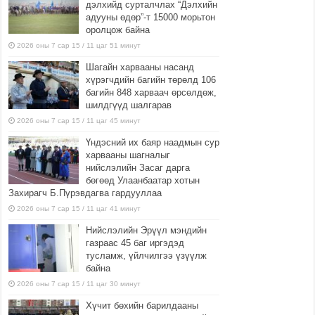
дэлхийд сурталчлах “Дэлхийн
адууны өдөр”-т 15000 морьтон
оролцож байна
2026 оны 7 сар 15 / 11 цаг 51 минут
Шагайн харвааны насанд
хүрэгчдийн багийн төрөлд 106
багийн 848 харваач өрсөлдөж,
шилдгүүд шалгарав
2026 оны 7 сар 15 / 11 цаг 45 минут
Үндэсний их баяр наадмын сур
харвааны шагналыг
нийслэлийн Засаг дарга
бөгөөд Улаанбаатар хотын
Захирагч Б.Пүрэвдагва гардууллаа
2026 оны 7 сар 15 / 11 цаг 41 минут
Нийслэлийн Эрүүл мэндийн
газраас 45 баг иргэдэд
тусламж, үйлчилгээ үзүүлж
байна
2026 оны 7 сар 15 / 11 цаг 30 минут
Хүчит бөхийн барилдааны