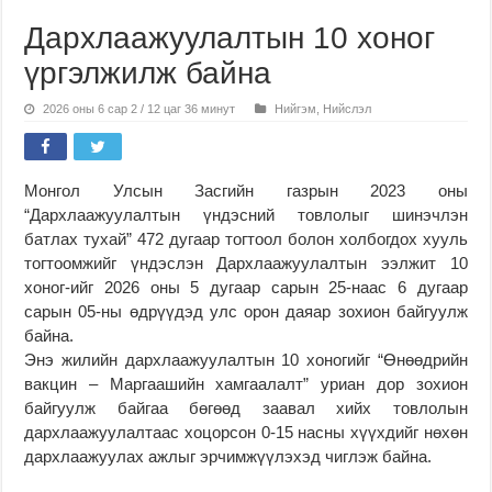
Дархлаажуулалтын 10 хоног
үргэлжилж байна
2026 оны 6 сар 2 / 12 цаг 36 минут
Нийгэм
,
Нийслэл
Монгол Улсын Засгийн газрын 2023 оны
“Дархлаажуулалтын үндэсний товлолыг шинэчлэн
батлах тухай” 472 дугаар тогтоол болон холбогдох хууль
тогтоомжийг үндэслэн Дархлаажуулалтын ээлжит 10
хоног-ийг 2026 оны 5 дугаар сарын 25-наас 6 дугаар
сарын 05-ны өдрүүдэд улс орон даяар зохион байгуулж
байна.
Энэ жилийн дархлаажуулалтын 10 хоногийг “Өнөөдрийн
вакцин – Маргаашийн хамгаалалт” уриан дор зохион
байгуулж байгаа бөгөөд заавал хийх товлолын
дархлаажуулалтаас хоцорсон 0-15 насны хүүхдийг нөхөн
дархлаажуулах ажлыг эрчимжүүлэхэд чиглэж байна.