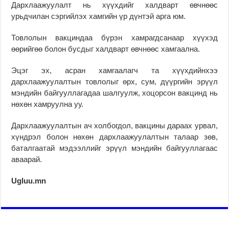
Дархлаажуулалт нь хүүхдийг халдварт өвчнөөс
урьдчилан сэргийлэх хамгийн үр дүнтэй арга юм.
Товлолын вакциндаа бүрэн хамрагдсанаар хүүхэд
өөрийгөө болон бусдыг халдварт өвчнөөс хамгаална.
Эцэг эх, асран хамгаалагч та хүүхдийнхээ
дархлаажуулалтын товлолыг өрх, сум, дүүргийн эрүүл
мэндийн байгууллагадаа шалгуулж, хоцорсон вакцинд нь
нөхөн хамруулна уу.
Дархлаажуулалтын ач холбогдол, вакцины дараах урвал,
хүндрэл болон нөхөн дархлаажуулалтын талаар зөв,
баталгаатай мэдээллийг эрүүл мэндийн байгууллагаас
аваарай.
Ugluu.mn