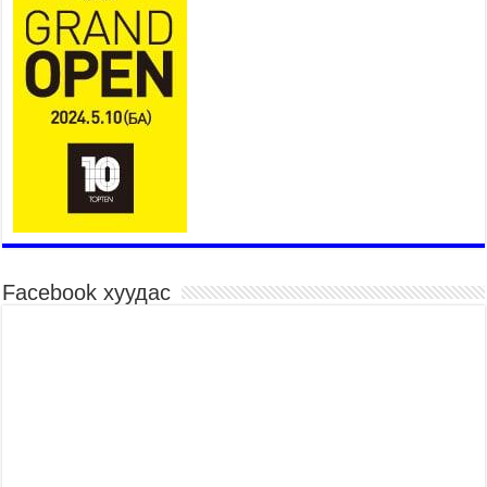
Үндэсний их сурын харваанд 850 харваач цэц
мэргэнээ сорьж байна
2026 оны 7 сар 15 / 11 цаг 03 минут
Төв цэнгэлдэхийн эргэн тойронд
2026 оны 7 сар 15 / 10 цаг 58 минут
Үндэсний их баяр наадмын шагайн харваа
насанд хүрэгчдийн багийн харваагаар
үргэлжилж байна
2026 оны 7 сар 15 / 10 цаг 52 минут
Үндэсний их баяр наадмын хүчит бөхийн
барилдаан эхэллээ
2026 оны 7 сар 15 / 10 цаг 46 минут
Facebook хуудас
Үндэсний хувцасны өдрийг тохиолдуулан
“Дээлтэй монгол наадам” боллоо
2026 оны 7 сар 15 / 10 цаг 41 минут
МОНГОЛ УЛСЫН ЕРӨНХИЙ САЙД Н.УЧРАЛ
БАЯР НААДМЫН НЭЭЛТЭД ОРОЛЦОЖ,
НААДАМЧИН ОЛОНД МЭНДЧИЛГЭЭ
ДЭВШҮҮЛЭВ
2026 оны 7 сар 14 / 17 цаг 56 минут