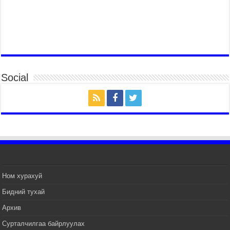
МОНГОЛ УЛСЫН ЕРӨНХИЙ САЙД Н.УЧРАЛ
БҮГД НАЙРАМДАХ СОЛОНГОС УЛСЫН
ЕРӨНХИЙЛӨГЧ И ЖЭ МЁН-Д БАРААЛХАВ
2026 оны 7 сар 14 / 17 цаг 51 минут
ТӨРИЙН ДАЛБААНЫ ӨДӨРТ ЗОРИУЛСАН
ЦЭРГИЙН ЁСЛОЛЫН ЖАГСААЛ БОЛЛОО
Social
2026 оны 7 сар 14 / 17 цаг 47 минут
Өв соёлоо тээж яваа уяачдын галаар УИХ-ын
дарга С.Бямбацогт зочлон баяр хүргэв
2026 оны 7 сар 14 / 17 цаг 40 минут
УИХ-ын дарга С.Бямбацогт Үндэсний их баяр
наадмын нээлтэд оролцон, сурын талбай,
шагайн асарт зочиллоо
2026 оны 7 сар 14 / 17 цаг 26 минут
Монгол Улсын Их Хурлын дарга С.Бямбацогт
Ном хурахуй
баяр наадмын мэндчилгээ дэвшүүлэв
Бидний тухай
2026 оны 7 сар 14 / 17 цаг 09 минут
Архив
УИХ-ын дарга С.Бямбацогт БНХАУ-аас Монгол
Улсад суугаа Элчин сайд Шэнь Миньжуанийг
Сурталчилгаа байрлуулах
хүлээн авч уулзав