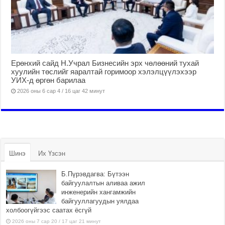
Ерөнхий сайд Н.Учрал Бизнесийн эрх чөлөөний тухай
хуулийн төслийг яаралтай горимоор хэлэлцүүлэхээр
УИХ-д өргөн барилаа
2026 оны 6 сар 4 / 16 цаг 42 минут
Шинэ
Их Үзсэн
Б.Пүрэвдагва: Бүтээн
байгуулалтын аливаа ажил
инженерийн хангамжийн
байгууллагуудын уялдаа
холбоогүйгээс саатах ёсгүй
2026 оны 7 сар 20 / 17 цаг 21 минут