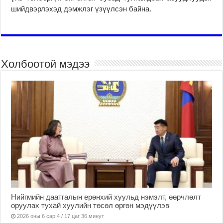
шийдвэрлэхэд дэмжлэг үзүүлсэн байна.
Холбоотой мэдээ
Нийгмийн даатгалын ерөнхий хуульд нэмэлт, өөрчлөлт
оруулах тухай хуулийн төсөл өргөн мэдүүлэв
2026 оны 6 сар 4 / 17 цаг 36 минут