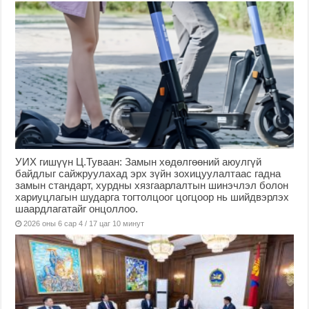
УИХ гишүүн Ц.Туваан: Замын хөдөлгөөний аюулгүй
байдлыг сайжруулахад эрх зүйн зохицуулалтаас гадна
замын стандарт, хурдны хязгаарлалтын шинэчлэл болон
хариуцлагын шударга тогтолцоог цогцоор нь шийдвэрлэх
шаардлагатайг онцоллоо.
2026 оны 6 сар 4 / 17 цаг 10 минут