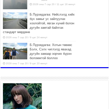
2026 оны 7 сар 20 / 11 цаг 16 минут
Б.Пүрэвдагва: Нийслэлд хийх
бүх замыг ус зайлуулах
хоолойтой, явган хүний болон
дугуйн замтай байлгах
стандарт мөрдөнө
2026 оны 7 сар 20 / 9 цаг 24 минут
Б.Пүрэвдагва: Хотын төвөөс
Бэлх, Сэлх чиглэлд явахад
дугуйн замаар зорчих бүрэн
боломжтой боллоо
2026 оны 7 сар 20 / 9 цаг 20 минут
Хан-Уул дүүрэг, Чингисийн
өргөн чөлөөний ус зайлуулах
шугам хоолойн ажил 80
хувьтай үргэлжилж байна
2026 оны 7 сар 20 / 9 цаг 14 минут
Усархаг аадар бороо орж
байгаа тул аюулгүй байдлаа
хангаж, үер усны аюулаас