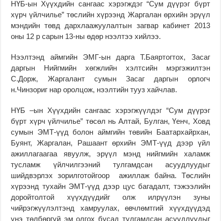
НҮБ-ын Хүүхдийн сангаас хэрэгждэг “Сум дүүрэг бүрт
хүрч үйлчилье” төслийн хүрээнд Жаргалан өрхийн эрүүл
мэндийн төвд дархлаажуулалтын загвар кабинет 2013
оны 12 р сарын 13-ны өдөр нээлтээ хийлээ.
Нээлтэнд аймгийн ЭМГ-ын дарга Т.Баяртогтох, Засаг
даргын Нийгмийн хөгжлийн хэлтсийн мэргэжилтэн
С.Дорж, Жаргалант сумын Засаг даргын орлогч
н.Чинзориг нар оролцож, нээлтийн тууз хайчлав.
НҮБ –ын Хүүхдийн сангаас хэрэгжүүлдэг “Сум дүүрэг
бүрт хүрч үйлчилье” төсөл нь Алтай, Булган, Үенч, Ховд
сумын ЭМТ-үүд болон аймгийн төвийн Баатархайрхан,
Буянт, Жаргалан, Рашаант өрхийн ЭМТ-үүд дээр үйл
ажиллагаагаа явуулж, эрүүл мэнд нийгмийн халамж
тусламж үйлчилгээний тулгамдсан асуудлуудыг
шийдвэрлэх зорилготойгоор ажиллаж байна. Төслийн
хүрээнд тухайн ЭМТ-үүд дээр цус багадалт, тэжээлийн
доройтолтой хүүхдүүдийг олж илрүүлэн зуны
чийрэгжүүлэлтэнд хамруулах, өвчлөмтгий хүүхдүүдэд
үнэ төлбөргүй эм олгох бусад тулгамдсан асуудлуудыг