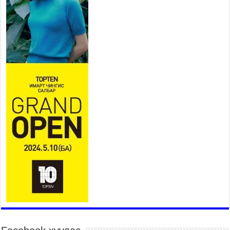
сэрэмжлэхийг нийслэлийн
Онцгой байдлын газраас анхааруулж байна
2026 оны 7 сар 20 / 9 цаг 09 минут
311 алба хаагч, 119 техник хэрэгсэлтэй ажиллаж
үер усны аюул, болзошгүй эрсдэлээс сэргийлж
байна
2026 оны 7 сар 20 / 9 цаг 05 минут
Аяллаа зөв төлөвлөхийг иргэдэд зөвлөж байна
2026 оны 7 сар 16 / 11 цаг 50 минут
Үер усны болзошгүй аюулаас сэргийлж,
холбогдох байгууллагууд өндөржүүлсэн бэлэн
байдалд ажиллаж байна
2026 оны 7 сар 15 / 13 цаг 06 минут
Монгол адууны үнэ цэнийг дэлхийд сурталчлах
“Дэлхийн адууны өдөр”-т 15000 морьтон оролцож
байна
2026 оны 7 сар 15 / 11 цаг 51 минут
Шагайн харвааны насанд хүрэгчдийн багийн
төрөлд 106 багийн 848 харваач өрсөлдөж,
шилдгүүд шалгарав