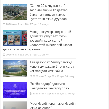
“Сэлбэ 20 минутын хот”
төслийн анхны 12 давхар
барилгын үндсэн карказ,
цутгалтын ажил дууслаа
2026 оны 7 сар 20 / 17 цаг 17 минут
Мопед, скүүтер, тэдгээртэй
адилтгах үзүүлэлт бүхий
тээврийн хэрэгсэлтэй
холбоотой нийслэлийн засаг
дарга захирамж гаргалаа
2026 оны 7 сар 20 / 17 цаг 11 минут
Төв цэвэрлэх байгууламжид
хоногт дунджаар 3 тонн хатуу
хог хаягдал ирж байна
2026 оны 7 сар 20 / 12 цаг 06 минут
“Эхийн алдар” одонгийн
шаардлагыг хөнгөрүүллээ
2026 оны 7 сар 20 / 11 цаг 51 минут
“Жил бүрийн өвөл, жил бүрийн
ижил асуудал”