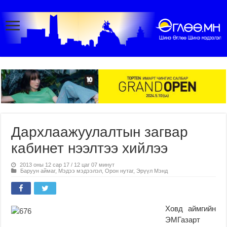
Дархлаажуулалтын загвар
кабинет нээлтээ хийлээ
2013 оны 12 сар 17 / 12 цаг 07 минут
Баруун аймаг
,
Мэдээ мэдээлэл
,
Орон нутаг
,
Эрүүл Мэнд
Ховд аймгийн
ЭМГазарт