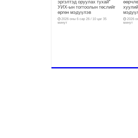
эргэлтэд оруулах тухай”
өөрчлө
УИХ-ын тогтоолын төслийг
хуулий
өргөн мэдүүлэв
мэдүү
2026 оны 6 сар 26 / 10 цаг 35
2026 он
минут
минут