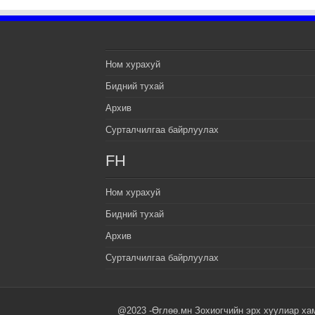
Ном хурахуй
Бидний тухай
Архив
Сурталчилгаа байрлуулах
FH
Ном хурахуй
Бидний тухай
Архив
Сурталчилгаа байрлуулах
@2023 -Өглөө.мн Зохиогчийн эрх хуулиар ха