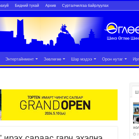
рахуй
Бидний тухай
Архив
Сурталчилгаа байрлуулах
Энтертайнмент
Зөвлөгөө
Шар мэдээ
Орон нутаг
Ир
Ш
хо
2
” ирэх сараас гарч эхэлнэ