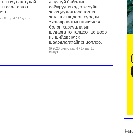
лт оруулах тухай
аюулгүй байдлыг
Он
н төсөл өргөн
сайжруулахад эрх зүйн
2
лэв
зохицуулалтаас гадна
замын стандарт, хурдны
ы 6 сар 4 / 17 цаг 36
31
хязгаарлалтын шинэчлэл
үе
болон хариуцлагын
ба
шударга тогтолцоог цогцоор
нь шийдвэрлэх
2
шаардлагатайг онцоллоо.
Ая
2026 оны 6 сар 4 / 17 цаг 10
минут
2
Үе
хо
ба
2
Мо
“Д
ба
2
Ша
тө
ши
Fa
2