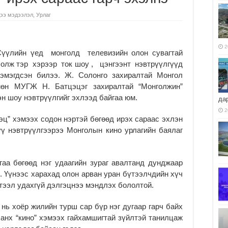
ээ мэдээлэл
,
Урлаг
2
Сүүлийн үед монголд телевизийн олон сувагтай
олж тэр хэрээр ток шоу , цэнгээнт нэвтрүүлгүүд
нэмэгдсэн билээ. Ж. Солонго захиралтай Монгол
мөн МУГЖ Н. Батцэцэг захиралтай “Монголжин”
эн шоу нэвтрүүлгийг эхлээд байгаа юм.
да
2
эц” хэмээх содон нэртэй бөгөөд ирэх сараас эхлэн
ү нэвтрүүлгээрээ Монголын кино урлагийн баялаг
гаа бөгөөд нэг удаагийн зураг авалтанд дунджаар
й. Үүнээс харахад олон арван уран бүтээлчдийн хүч
тээл удахгүй дэлгэцнээ мэндлэх бололтой.
 нь хоёр жилийн турш сар бүр нэг дугаар гарч байх
анх “кино” хэмээх гайхамшигтай зүйлтэй танилцаж