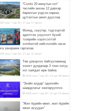
“Сэлбэ 20 минутын хот”
төслийн анхны 12 давхар
барилгын үндсэн карказ,
цутгалтын ажил дууслаа
026 оны 7 сар 20 / 17 цаг 17 минут
Мопед, скүүтер, тэдгээртэй
адилтгах үзүүлэлт бүхий
тээврийн хэрэгсэлтэй
холбоотой нийслэлийн засаг
рга захирамж гаргалаа
026 оны 7 сар 20 / 17 цаг 11 минут
Төв цэвэрлэх байгууламжид
хоногт дунджаар 3 тонн хатуу
хог хаягдал ирж байна
2026 оны 7 сар 20 / 12 цаг 06 минут
“Эхийн алдар” одонгийн
шаардлагыг хөнгөрүүллээ
2026 оны 7 сар 20 / 11 цаг 51 минут
“Жил бүрийн өвөл, жил бүрийн
ижил асуудал”