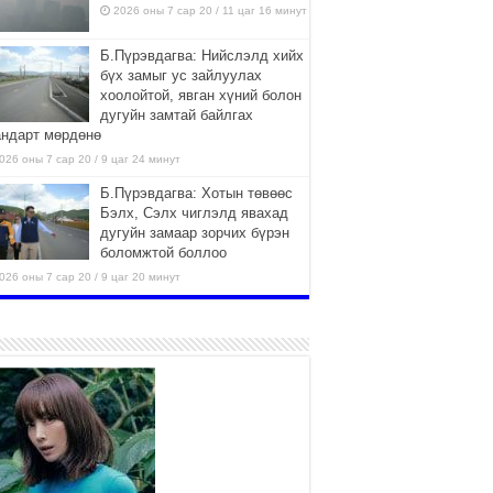
2026 оны 7 сар 20 / 11 цаг 16 минут
Б.Пүрэвдагва: Нийслэлд хийх
бүх замыг ус зайлуулах
хоолойтой, явган хүний болон
дугуйн замтай байлгах
андарт мөрдөнө
026 оны 7 сар 20 / 9 цаг 24 минут
Б.Пүрэвдагва: Хотын төвөөс
Бэлх, Сэлх чиглэлд явахад
дугуйн замаар зорчих бүрэн
боломжтой боллоо
026 оны 7 сар 20 / 9 цаг 20 минут
Хан-Уул дүүрэг, Чингисийн
өргөн чөлөөний ус зайлуулах
шугам хоолойн ажил 80
хувьтай үргэлжилж байна
026 оны 7 сар 20 / 9 цаг 14 минут
Усархаг аадар бороо орж
байгаа тул аюулгүй байдлаа
хангаж, үер усны аюулаас
сэрэмжлэхийг нийслэлийн