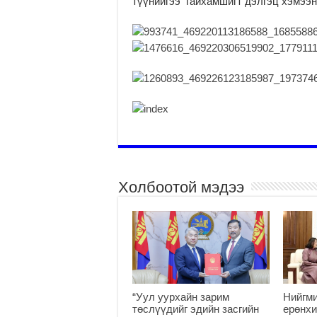
түүнийгээ гайхамшигт дэлгэц хэмээн 
Холбоотой мэдээ
“Уул уурхайн зарим
Нийгми
төслүүдийг эдийн засгийн
ерөнхи