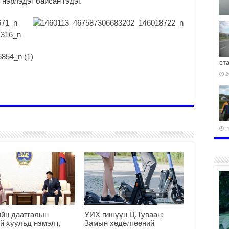
нэрлэдэг байсан гэдэг.
ст
2
2
2
йн даатгалын
УИХ гишүүн Ц.Туваан:
й хуульд нэмэлт,
Замын хөдөлгөөний