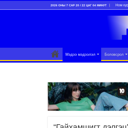
Ном ху
2026 ОНЫ 7 САР 20 / 22 ЦАГ 04 МИНУТ
Мэдээ мэдээлэл
Боловсрол
“Гайхамшигт дэлгэц