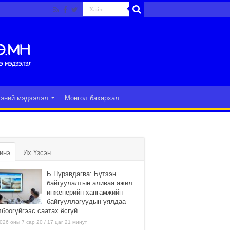
гэний мэдээлэл
Монгол бахархал
инэ
Их Үзсэн
Б.Пүрэвдагва: Бүтээн
байгуулалтын аливаа ажил
инженерийн хангамжийн
байгууллагуудын уялдаа
лбоогүйгээс саатах ёсгүй
026 оны 7 сар 20 / 17 цаг 21 минут