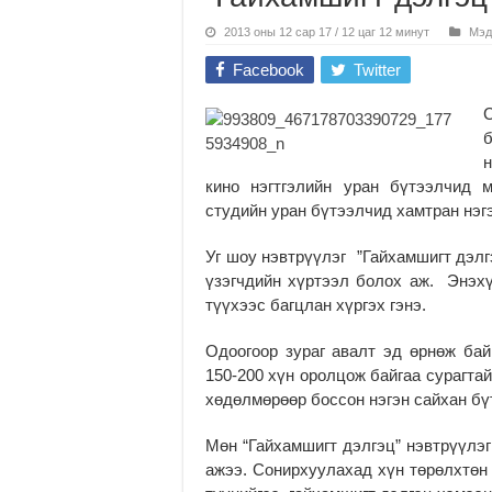
2013 оны 12 сар 17 / 12 цаг 12 минут
Мэд
Facebook
Twitter
б
кино нэгтгэлийн уран бүтээлчид 
студийн уран бүтээлчид хамтран нэг
Уг шоу нэвтрүүлэг ”Гайхамшигт дэлг
үзэгчдийн хүртээл болох аж. Энэхү
түүхээс багцлан хүргэх гэнэ.
Одоогоор зураг авалт эд өрнөж бай
150-200 хүн оролцож байгаа сурагта
хөдөлмөрөөр боссон нэгэн сайхан бү
Мөн “Гайхамшигт дэлгэц” нэвтрүүлэг
ажээ. Сонирхуулахад хүн төрөлхтөн 