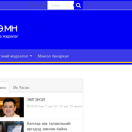
гэний мэдээлэл
Монгол бахархал
инэ
Их Үзсэн
ЭМГЭНЭЛ
2026 оны 7 сар 19 / 15 цаг 15 минут
Аяллаа зөв төлөвлөхийг
иргэдэд зөвлөж байна