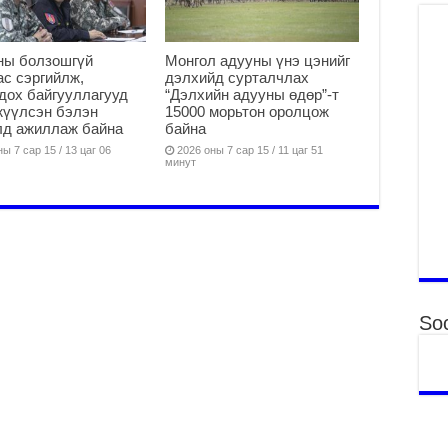
Үн
“Д
2
ны болзошгүй
Монгол адууны үнэ цэнийг
с сэргийлж,
дэлхийд сурталчлах
МО
дох байгууллагууд
“Дэлхийн адууны өдөр”-т
БА
жүүлсэн бэлэн
15000 морьтон оролцож
НА
лд ажиллаж байна
байна
ДЭ
ы 7 сар 15 / 13 цаг 06
2026 оны 7 сар 15 / 11 цаг 51
2
минут
МО
БҮ
ЕР
2
ТӨ
ЦЭ
Soc
2
Өв
да
2
УИ
на