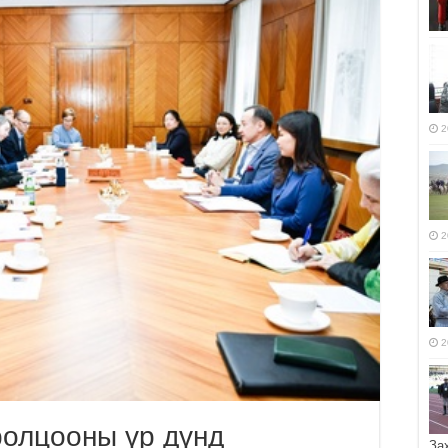
2
2
2
ролцооны үр дүнд
За