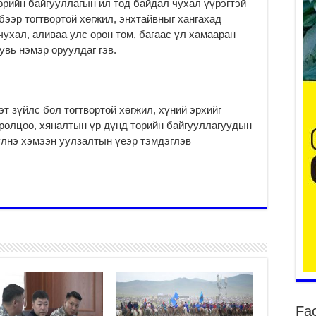
төрийн байгууллагын ил тод байдал чухал үүрэгтэй
бээр тогтвортой хөгжил, энхтайвныг хангахад
ухал, аливаа улс орон том, багаас үл хамааран
увь нэмэр оруулдаг гэв.
Үе
ба
ба
2
т зүйлс бол тогтвортой хөгжил, хүний эрхийг
Үн
оролцоо, хяналтын үр дүнд төрийн байгууллагуудын
мэ
үлнэ хэмээн уулзалтын үеэр тэмдэглэв
2
Тө
2
Үн
на
үр
2
Үн
ба
2
Fa