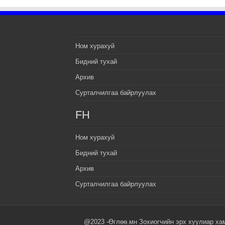
Ном хурахуй
Бидний тухай
Архив
Сурталчилгаа байрлуулах
FH
Ном хурахуй
Бидний тухай
Архив
Сурталчилгаа байрлуулах
@2023 -Өглөө.мн Зохиогчийн эрх хуулиар ха