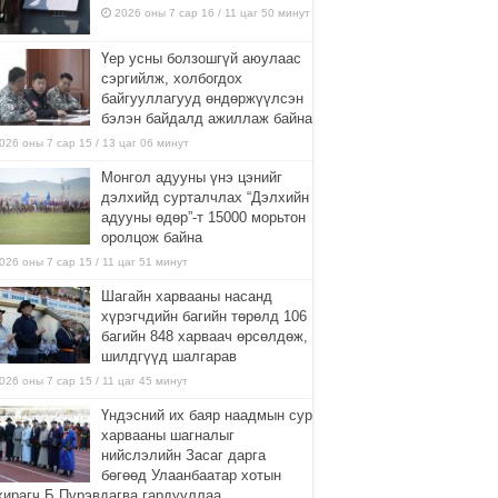
2026 оны 7 сар 16 / 11 цаг 50 минут
Үер усны болзошгүй аюулаас
сэргийлж, холбогдох
байгууллагууд өндөржүүлсэн
бэлэн байдалд ажиллаж байна
026 оны 7 сар 15 / 13 цаг 06 минут
Монгол адууны үнэ цэнийг
дэлхийд сурталчлах “Дэлхийн
адууны өдөр”-т 15000 морьтон
оролцож байна
026 оны 7 сар 15 / 11 цаг 51 минут
Шагайн харвааны насанд
хүрэгчдийн багийн төрөлд 106
багийн 848 харваач өрсөлдөж,
шилдгүүд шалгарав
026 оны 7 сар 15 / 11 цаг 45 минут
Үндэсний их баяр наадмын сур
харвааны шагналыг
нийслэлийн Засаг дарга
бөгөөд Улаанбаатар хотын
хирагч Б.Пүрэвдагва гардууллаа