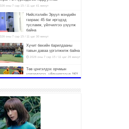
026 оны 7 сар 15 / 11 цаг 41 минут
Нийслэлийн Эрүүл мэндийн
газраас 45 баг иргэдэд
тусламж, үйлчилгээ үзүүлж
байна
026 оны 7 сар 15 / 11 цаг 30 минут
Хүчит бөхийн барилдааны
тавын даваа үргэлжилж байна
2026 оны 7 сар 15 / 11 цаг 26 минут
Төв цэнгэлдэх орчмын
цэвэрлэгээ, үйлчилгээнд 161
ажилтан, 27 техниктэй
ажиллаж байна
026 оны 7 сар 15 / 11 цаг 22 минут
Наадмын амралтын өдрүүдэд
нийслэлийн эрүүл мэндийн
байгууллагууд дараах
хуваарийн дагуу ажиллана
026 оны 7 сар 15 / 11 цаг 18 минут