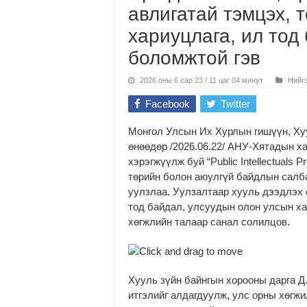
авлигатай тэмцэх, 
хариуцлага, ил тод
боломжтой гэв
2026 оны 6 сар 23 / 11 цаг 04 минут
Нийг
Facebook
Twitter
Монгол Улсын Их Хурлын гишүүн, Хуу
өнөөдөр /2026.06.22/ АНУ-Хятадын 
хэрэгжүүлж буй “Public Intellectuals 
төрийн болон аюулгүй байдлын салб
уулзлаа. Уулзалтаар хууль дээдлэх ё
тод байдал, улсуудын олон улсын хар
хөгжлийн талаар санал солилцов.
Хууль зүйн байнгын хорооны дарга Д.
итгэлийг алдагдуулж, улс орны хөгжи