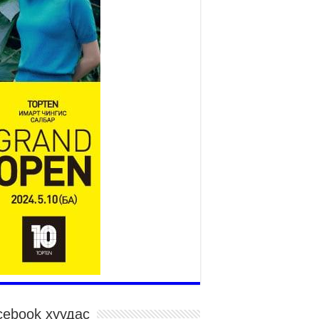
Үндэсний их баяр наадам
эхэллээ
2026 оны 7 сар 15 / 11 цаг 14 минут
р усны аюулаас сэргийлж, нийслэлийн Онцгой
йдлын газрын 162 алба хаагч үүрэг гүйцэтгэж
йна
026 оны 7 сар 15 / 11 цаг 07 минут
дэсний их сурын харваанд 850 харваач цэц
ргэнээ сорьж байна
026 оны 7 сар 15 / 11 цаг 03 минут
в цэнгэлдэхийн эргэн тойронд
026 оны 7 сар 15 / 10 цаг 58 минут
дэсний их баяр наадмын шагайн харваа
санд хүрэгчдийн багийн харваагаар
гэлжилж байна
026 оны 7 сар 15 / 10 цаг 52 минут
дэсний их баяр наадмын хүчит бөхийн
рилдаан эхэллээ
026 оны 7 сар 15 / 10 цаг 46 минут
cebook хуудас