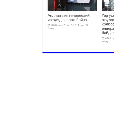
Аяллаа зөв төлөвлөхийг
Үер ус
иргэдэд зөвлөж байна
аюулаа
холбог
2026 оны 7 сар 16 / 11 цаг 50
өндөр
минут
байда
2026 он
минут