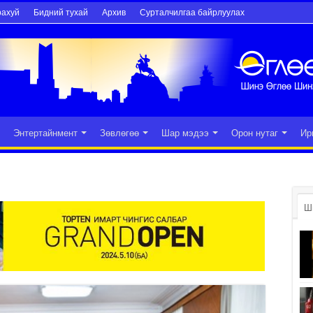
рахуй
Бидний тухай
Архив
Сурталчилгаа байрлуулах
Энтертайнмент
Зөвлөгөө
Шар мэдээ
Орон нутаг
Ир
Ш