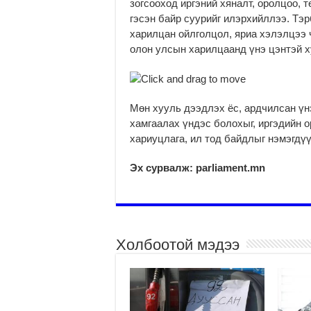
зогсооход иргэний хяналт, оролцоо, 
гэсэн байр суурийг илэрхийллээ. Тэр
харилцан ойлголцол, яриа хэлэлцээ ч
олон улсын харилцаанд үнэ цэнтэй х
Мөн хууль дээдлэх ёс, ардчилсан үнэ
хамгаалах үндэс болохыг, иргэдийн 
хариуцлага, ил тод байдлыг нэмэгдү
Эх сурвалж: parliament.mn
Холбоотой мэдээ