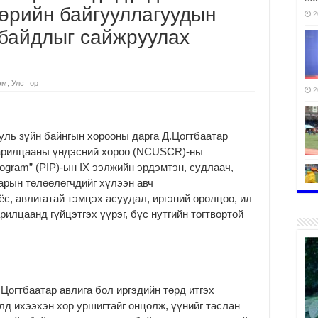
төрийн байгууллагуудын
2
 байдлыг сайжруулах
эм
,
Улс төр
2
ль зүйн байнгын хорооны дарга Д.Цогтбаатар
харилцааны үндэсний хороо (NCUSCR)-ны
Program” (PIP)-ын IX ээлжийн эрдэмтэн, судлаач,
арын төлөөлөгчдийг хүлээн авч
с, авлигатай тэмцэх асуудал, иргэний оролцоо, ил
илцаанд гүйцэтгэх үүрэг, бүс нутгийн тогтвортой
2
Цогтбаатар авлига бол иргэдийн төрд итгэх
2
лд ихээхэн хор уршигтайг онцолж, үүнийг таслан