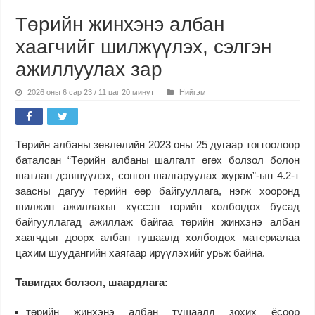
Төрийн жинхэнэ албан
хаагчийг шилжүүлэх, сэлгэн
ажиллуулах зар
2026 оны 6 сар 23 / 11 цаг 20 минут
Нийгэм
Төрийн албаны зөвлөлийн 2023 оны 25 дугаар тогтоолоор
баталсан “Төрийн албаны шалгалт өгөх болзол болон
шатлан дэвшүүлэх, сонгон шалгаруулах журам”-ын 4.2-т
заасны дагуу төрийн өөр байгууллага, нэгж хооронд
шилжин ажиллахыг хүссэн төрийн холбогдох бусад
байгууллагад ажиллаж байгаа төрийн жинхэнэ албан
хаагчдыг доорх албан тушаалд холбогдох материалаа
цахим шуудангийн хаягаар ирүүлэхийг урьж байна.
Тавигдах болзол, шаардлага:
төрийн жинхэнэ албан тушаалд зохих ёсоор