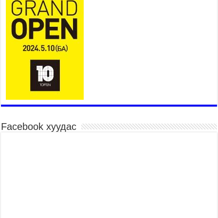
Төв цэнгэлдэхийн эргэн тойронд
2026 оны 7 сар 15 / 10 цаг 58 минут
Үндэсний их баяр наадмын шагайн харваа
насанд хүрэгчдийн багийн харваагаар
үргэлжилж байна
2026 оны 7 сар 15 / 10 цаг 52 минут
Үндэсний их баяр наадмын хүчит бөхийн
барилдаан эхэллээ
2026 оны 7 сар 15 / 10 цаг 46 минут
Үндэсний хувцасны өдрийг тохиолдуулан
“Дээлтэй монгол наадам” боллоо
Facebook хуудас
2026 оны 7 сар 15 / 10 цаг 41 минут
МОНГОЛ УЛСЫН ЕРӨНХИЙ САЙД Н.УЧРАЛ
БАЯР НААДМЫН НЭЭЛТЭД ОРОЛЦОЖ,
НААДАМЧИН ОЛОНД МЭНДЧИЛГЭЭ
ДЭВШҮҮЛЭВ
2026 оны 7 сар 14 / 17 цаг 56 минут
МОНГОЛ УЛСЫН ЕРӨНХИЙ САЙД Н.УЧРАЛ
БҮГД НАЙРАМДАХ СОЛОНГОС УЛСЫН
ЕРӨНХИЙЛӨГЧ И ЖЭ МЁН-Д БАРААЛХАВ