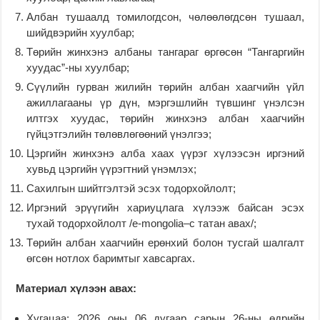
Албан тушаалд томилогдсон, чөлөөлөгдсөн тушаал,
шийдвэрийн хуулбар;
Төрийн жинхэнэ албаны тангараг өргөсөн “Тангаргийн
хуудас”-ны хуулбар;
Сүүлийн гурван жилийн төрийн албан хаагчийн үйл
ажиллагааны үр дүн, мэргэшлийн түвшинг үнэлсэн
илтгэх хуудас, төрийн жинхэнэ албан хаагчийн
гүйцэтгэлийн төлөвлөгөөний үнэлгээ;
Цэргийн жинхэнэ алба хаах үүрэг хүлээсэн иргэний
хувьд цэргийн үүрэгтний үнэмлэх;
Сахилгын шийтгэлтэй эсэх тодорхойлолт;
Иргэний эрүүгийн хариуцлага хүлээж байсан эсэх
тухай тодорхойлолт /e-mongolia–с татан авах/;
Төрийн албан хаагчийн ерөнхий болон тусгай шалгалт
өгсөн нотлох баримтыг хавсаргах.
Материал хүлээн авах:
Хугацаа: 2026 оны 06 дугаар сарын 26-ны өдрийн