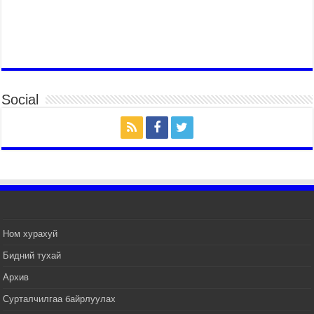
2026 оны 7 сар 14 / 17 цаг 51 минут
ТӨРИЙН ДАЛБААНЫ ӨДӨРТ ЗОРИУЛСАН
ЦЭРГИЙН ЁСЛОЛЫН ЖАГСААЛ БОЛЛОО
2026 оны 7 сар 14 / 17 цаг 47 минут
Өв соёлоо тээж яваа уяачдын галаар УИХ-ын
Social
дарга С.Бямбацогт зочлон баяр хүргэв
2026 оны 7 сар 14 / 17 цаг 40 минут
УИХ-ын дарга С.Бямбацогт Үндэсний их баяр
наадмын нээлтэд оролцон, сурын талбай,
шагайн асарт зочиллоо
2026 оны 7 сар 14 / 17 цаг 26 минут
Монгол Улсын Их Хурлын дарга С.Бямбацогт
баяр наадмын мэндчилгээ дэвшүүлэв
2026 оны 7 сар 14 / 17 цаг 09 минут
Ном хурахуй
УИХ-ын дарга С.Бямбацогт БНХАУ-аас Монгол
Бидний тухай
Улсад суугаа Элчин сайд Шэнь Миньжуанийг
хүлээн авч уулзав
Архив
2026 оны 7 сар 14 / 17 цаг 03 минут
Сурталчилгаа байрлуулах
УИХ-ын дарга С.Бямбацогт Бүгд Найрамдах