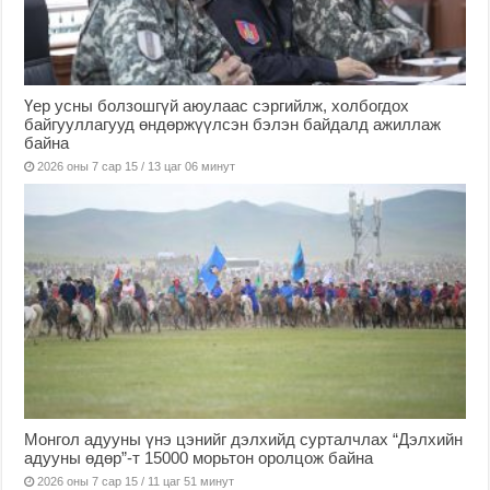
Үер усны болзошгүй аюулаас сэргийлж, холбогдох
байгууллагууд өндөржүүлсэн бэлэн байдалд ажиллаж
байна
2026 оны 7 сар 15 / 13 цаг 06 минут
Монгол адууны үнэ цэнийг дэлхийд сурталчлах “Дэлхийн
адууны өдөр”-т 15000 морьтон оролцож байна
2026 оны 7 сар 15 / 11 цаг 51 минут