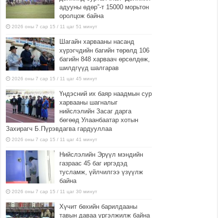
адууны өдөр”-т 15000 морьтон
оролцож байна
2026 оны 7 сар 15 / 11 цаг 51 минут
Шагайн харвааны насанд
хүрэгчдийн багийн төрөлд 106
багийн 848 харваач өрсөлдөж,
шилдгүүд шалгарав
2026 оны 7 сар 15 / 11 цаг 45 минут
Үндэсний их баяр наадмын сур
харвааны шагналыг
нийслэлийн Засаг дарга
бөгөөд Улаанбаатар хотын
Захирагч Б.Пүрэвдагва гардууллаа
2026 оны 7 сар 15 / 11 цаг 41 минут
Нийслэлийн Эрүүл мэндийн
газраас 45 баг иргэдэд
тусламж, үйлчилгээ үзүүлж
байна
2026 оны 7 сар 15 / 11 цаг 30 минут
Хүчит бөхийн барилдааны
тавын даваа үргэлжилж байна