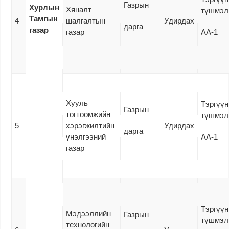
Газрын
Хурлын
Хяналт
түшмэл
Тамгын
4
шалгалтын
Удирдах
дарга
газар
газар
АА-1
Хууль
Тэргүүн
Газрын
тогтоомжийн
түшмэл
5
хэрэгжилтийн
Удирдах
дарга
үнэлгээний
АА-1
газар
Тэргүүн
Мэдээллийн
Газрын
түшмэл
технологийн