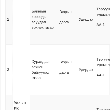
Тэргүүн
Байнгын
Газрын
түшмэл
хороодын
2
Удирдах
асуудал
дарга
АА-1
эрхлэх газар
Тэргүүн
Хуралдаан
Газрын
түшмэл
зохион
3
Удирдах
байгуулах
дарга
АА-1
газар
Улсын
Их
Тэргүүн