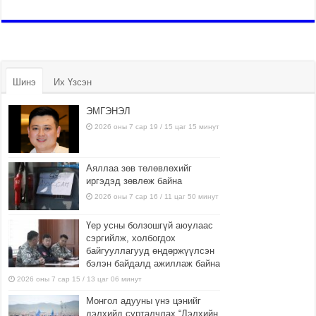
Шинэ
Их Үзсэн
ЭМГЭНЭЛ
2026 оны 7 сар 19 / 15 цаг 15 минут
Аяллаа зөв төлөвлөхийг
иргэдэд зөвлөж байна
2026 оны 7 сар 16 / 11 цаг 50 минут
Үер усны болзошгүй аюулаас
сэргийлж, холбогдох
байгууллагууд өндөржүүлсэн
бэлэн байдалд ажиллаж байна
2026 оны 7 сар 15 / 13 цаг 06 минут
Монгол адууны үнэ цэнийг
дэлхийд сурталчлах “Дэлхийн