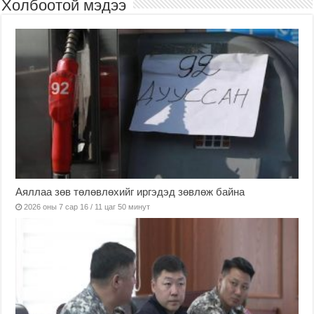
Холбоотой мэдээ
Аяллаа зөв төлөвлөхийг иргэдэд зөвлөж байна
2026 оны 7 сар 16 / 11 цаг 50 минут