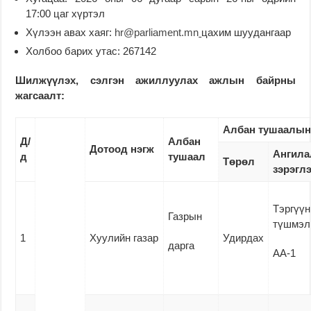
17:00 цаг хүртэл
Хүлээн авах хаяг:
hr@parliament.mn
цахим шуудангаар
Холбоо барих утас: 267142
Шилжүүлэх, сэлгэн
ажиллуулах
ажлын байрны
жагсаалт:
Албан тушаалы
Д/
Албан
Дотоод нэгж
Ангила
д
тушаал
Төрөл
зэрэгл
Тэргүүн
Газрын
түшмэл
1
Хуулийн газар
Удирдах
дарга
АА-1