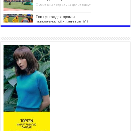
2026 оны 7 сар 15 / 11 цаг 26 минут
Төв цэнгэлдэх орчмын
цэвэрлэгээ, үйлчилгээнд 161
ажилтан, 27 техниктэй
ажиллаж байна
2026 оны 7 сар 15 / 11 цаг 22 минут
Наадмын амралтын өдрүүдэд нийслэлийн эрүүл
мэндийн байгууллагууд дараах хуваарийн дагуу
ажиллана
2026 оны 7 сар 15 / 11 цаг 18 минут
Үндэсний их баяр наадам эхэллээ
2026 оны 7 сар 15 / 11 цаг 14 минут
Үер усны аюулаас сэргийлж, нийслэлийн Онцгой
байдлын газрын 162 алба хаагч үүрэг гүйцэтгэж
байна
2026 оны 7 сар 15 / 11 цаг 07 минут
Үндэсний их сурын харваанд 850 харваач цэц
мэргэнээ сорьж байна
2026 оны 7 сар 15 / 11 цаг 03 минут