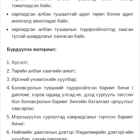
томилогдсон байх;
зарлагдсан албан тушаалтай адил төрөл болон адил
ангилалд ажилладаг байх;
зарлагдсан албан тушаалын тодорхойлолтод заасан
тусгай шаардлагыг хангасан байх.
Бүрдүүлэх материал:
Хүсэлт;
Төрийн албан хаагчийн анкет;
Иргэний үнэмлэхийн хуулбар;
Боловсролын түвшнийг тодорхойлсон баримт бичиг /
диплом/, хэрэв гадаад улсад их, дээд сургууль төгссөн
бол боловсролын баримт бичгийн баталгаат орчуулгыг
хавсаргах;
Мэргэшүүлэх сургалтад хамрагдсаныг гэрчлэх баримт
бичиг;
Нийгмийн даатгалын дэвтэр /Хөдөлмөрийн дэвтэр/-ийн
хуулбар, цахим лавлагаа;