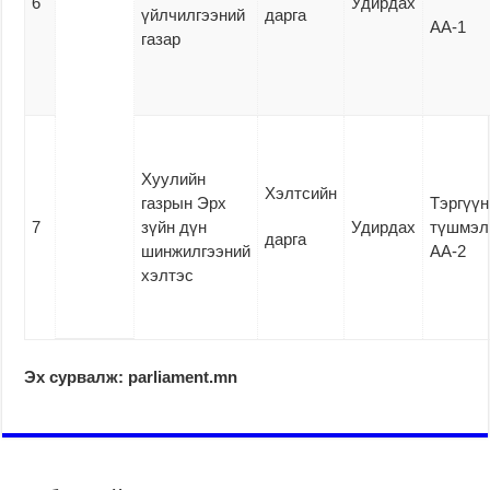
6
Удирдах
үйлчилгээний
дарга
АА-1
газар
Хуулийн
Хэлтсийн
газрын Эрх
Тэргүүн
7
зүйн дүн
Удирдах
түшмэл
дарга
шинжилгээний
АА-2
хэлтэс
Эх сурвалж: parliament.mn