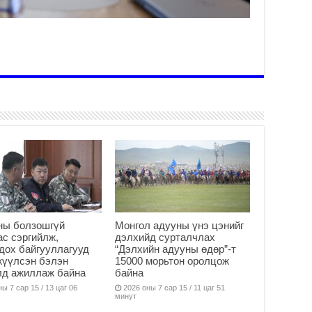
Мо
Тө
ёс
2
Мо
ха
2
Хү
те
та
2
ны болзошгүй
Монгол адууны үнэ цэнийг
с сэргийлж,
дэлхийд сурталчлах
дох байгууллагууд
“Дэлхийн адууны өдөр”-т
жүүлсэн бэлэн
15000 морьтон оролцож
лд ажиллаж байна
байна
ы 7 сар 15 / 13 цаг 06
2026 оны 7 сар 15 / 11 цаг 51
минут