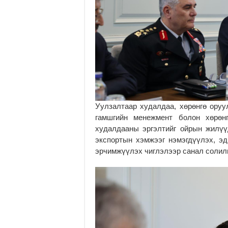
Уулзалтаар худалдаа, хөрөнгө оруул
гамшгийн менежмент болон хөрөн
худалдааны эргэлтийг ойрын жилүү
экспортын хэмжээг нэмэгдүүлэх, эд
эрчимжүүлэх чиглэлээр санал солил