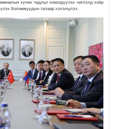
ерминалын хүчин чадлыг нэмэгдүүлэх чиглэлд хоёр
ша
үүлэх боломжуудын талаар хэлэлцлээ.
2
Мо
ба
2
УИ
Ул
хү
2
УИ
Со
ба
2
Их
үз
өр
2
Ул
хү
2