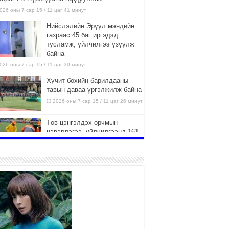
026 оны 7 сар 15 / 11 цаг 41 минут
Нийслэлийн Эрүүл мэндийн
газраас 45 баг иргэдэд
тусламж, үйлчилгээ үзүүлж
байна
026 оны 7 сар 15 / 11 цаг 30 минут
Хүчит бөхийн барилдааны
тавын даваа үргэлжилж байна
2026 оны 7 сар 15 / 11 цаг 26 минут
Төв цэнгэлдэх орчмын
цэвэрлэгээ, үйлчилгээнд 161
ажилтан, 27 техниктэй
ажиллаж байна
026 оны 7 сар 15 / 11 цаг 22 минут
Наадмын амралтын өдрүүдэд
нийслэлийн эрүүл мэндийн
байгууллагууд дараах
хуваарийн дагуу ажиллана
026 оны 7 сар 15 / 11 цаг 18 минут