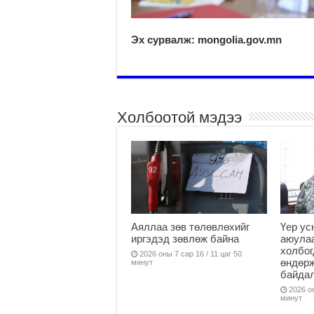
Эх сурвалж: mongolia.gov.mn
Холбоотой мэдээ
Аяллаа зөв төлөвлөхийг
Үер ус
иргэдэд зөвлөж байна
аюулаа
холбог
2026 оны 7 сар 16 / 11 цаг 50
өндөр
минут
байда
2026 он
минут