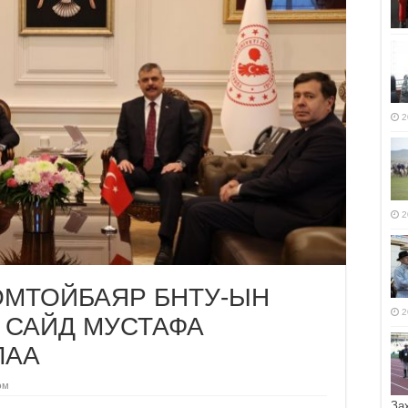
2
2
ОМТОЙБАЯР БНТУ-ЫН
2
 САЙД МУСТАФА
ЛАА
эм
За