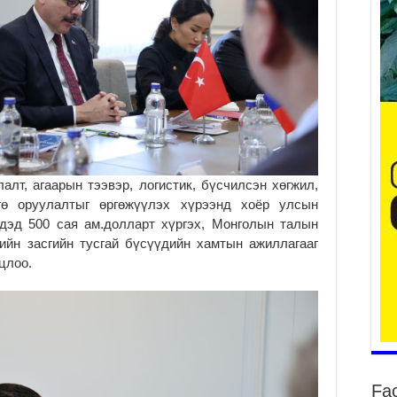
Үе
ба
ба
2
Үн
мэ
алт, агаарын тээвэр, логистик, бүсчилсэн хөгжил,
2
гө оруулалтыг өргөжүүлэх хүрээнд хоёр улсын
Тө
дэд 500 сая ам.долларт хүргэх, Монголын талын
2
ийн засгийн тусгай бүсүүдийн хамтын ажиллагааг
цлоо.
Үн
на
үр
2
Үн
ба
2
Fa