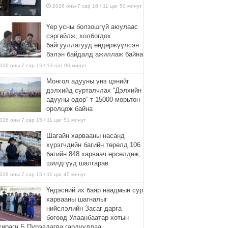
2026 оны 7 сар 16 / 11 цаг 50 минут
Үер усны болзошгүй аюулаас
сэргийлж, холбогдох
байгууллагууд өндөржүүлсэн
бэлэн байдалд ажиллаж байна
026 оны 7 сар 15 / 13 цаг 06 минут
Монгол адууны үнэ цэнийг
дэлхийд сурталчлах “Дэлхийн
адууны өдөр”-т 15000 морьтон
оролцож байна
026 оны 7 сар 15 / 11 цаг 51 минут
Шагайн харвааны насанд
хүрэгчдийн багийн төрөлд 106
багийн 848 харваач өрсөлдөж,
шилдгүүд шалгарав
026 оны 7 сар 15 / 11 цаг 45 минут
Үндэсний их баяр наадмын сур
харвааны шагналыг
нийслэлийн Засаг дарга
бөгөөд Улаанбаатар хотын
хирагч Б.Пүрэвдагва гардууллаа