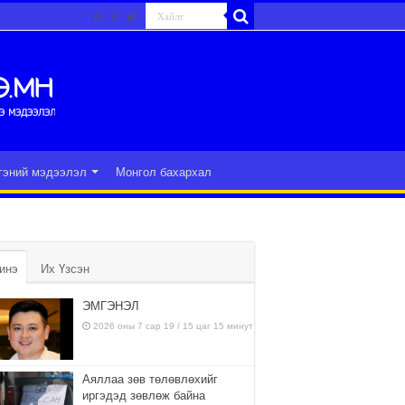
гэний мэдээлэл
Монгол бахархал
инэ
Их Үзсэн
ЭМГЭНЭЛ
2026 оны 7 сар 19 / 15 цаг 15 минут
Аяллаа зөв төлөвлөхийг
иргэдэд зөвлөж байна