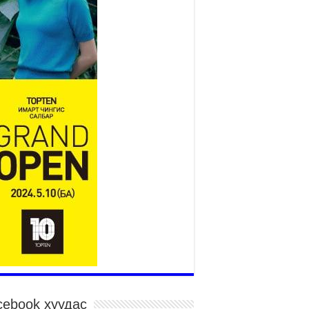
Үндэсний их баяр наадам
эхэллээ
2026 оны 7 сар 15 / 11 цаг 14 минут
р усны аюулаас сэргийлж, нийслэлийн Онцгой
йдлын газрын 162 алба хаагч үүрэг гүйцэтгэж
йна
026 оны 7 сар 15 / 11 цаг 07 минут
дэсний их сурын харваанд 850 харваач цэц
ргэнээ сорьж байна
026 оны 7 сар 15 / 11 цаг 03 минут
в цэнгэлдэхийн эргэн тойронд
026 оны 7 сар 15 / 10 цаг 58 минут
дэсний их баяр наадмын шагайн харваа
санд хүрэгчдийн багийн харваагаар
гэлжилж байна
026 оны 7 сар 15 / 10 цаг 52 минут
дэсний их баяр наадмын хүчит бөхийн
рилдаан эхэллээ
026 оны 7 сар 15 / 10 цаг 46 минут
cebook хуудас