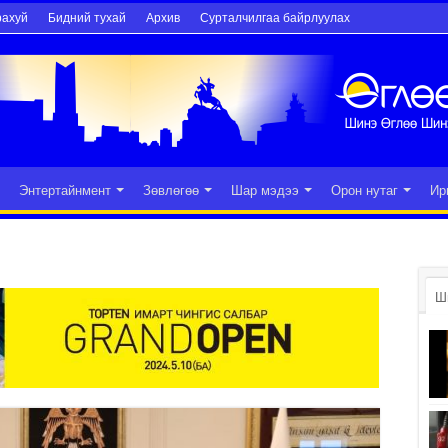
рахуй
Бидний тухай
Архив
Сурталчилгаа байрлуулах
Энтертайнмент
Зөвлөгөө
Шар мэдээ
Орон нутаг
Ир
Ш