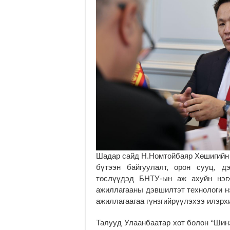
Шадар сайд Н.Номтойбаяр Хөшигийн х
бүтээн байгуулалт, орон сууц, д
төслүүдэд БНТУ-ын аж ахуйн нэгж
ажиллагааны дэвшилтэт технологи н
ажиллагаагаа гүнзгийрүүлэхээ илэрх
Талууд Улаанбаатар хот болон “Шинэ