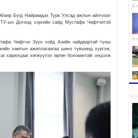
2
йбаяр Бүгд Найрамдах Турк Улсад ажлын айлчлал
БНТУ-ын Дотоод хэргийн сайд Мустафа Чифтчитэй
2
тафа Чифтчи Зүүн хойд Азийн найдвартай түнш
икийн хамтын ажиллагаагаа шинэ түвшинд хүргэж,
саг харилцааг хөгжүүлэх өргөн боломжтойг онцолж
2
2