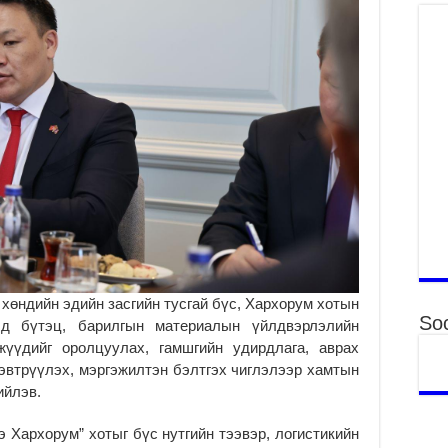
Үн
“Д
2
МО
БА
НА
ДЭ
2
МО
БҮ
ЕР
2
ТӨ
ЦЭ
өндийн эдийн засгийн тусгай бүс, Хархорум хотын
Soc
2
эд бүтэц, барилгын материалын үйлдвэрлэлийн
үүдийг оролцуулах, гамшгийн удирдлага, аврах
Өв
да
эвтрүүлэх, мэргэжилтэн бэлтгэх чиглэлээр хамтын
ийлэв.
2
УИ
 Хархорум” хотыг бүс нутгийн тээвэр, логистикийн
на