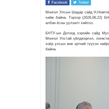
Facebook
Twitter
Монгол Улсын Шадар сайд Н.Номто
хийж байна. Тэрээр (2026.06.22) 
албан ёсны уулзалт хийлээ.
БНТУ-ын Дотоод хэргийн сайд Мус
Монгол Улстай үйлдвэрлэл, логист
хоёр улсын өнө эртний түүхэн найр
байна.