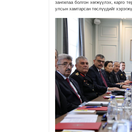
зангилаа болгон хөгжүүлэх, карго т
улсын хамтарсан төслүүдийг хэрэгж