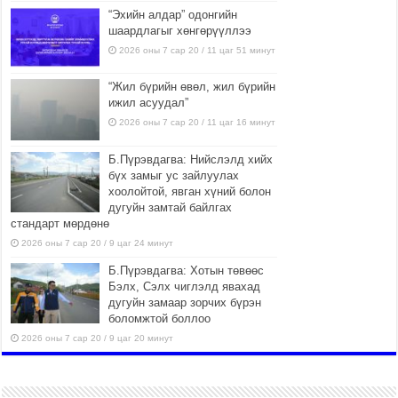
“Эхийн алдар” одонгийн
шаардлагыг хөнгөрүүллээ
2026 оны 7 сар 20 / 11 цаг 51 минут
“Жил бүрийн өвөл, жил бүрийн
ижил асуудал”
2026 оны 7 сар 20 / 11 цаг 16 минут
Б.Пүрэвдагва: Нийслэлд хийх
бүх замыг ус зайлуулах
хоолойтой, явган хүний болон
дугуйн замтай байлгах
стандарт мөрдөнө
2026 оны 7 сар 20 / 9 цаг 24 минут
Б.Пүрэвдагва: Хотын төвөөс
Бэлх, Сэлх чиглэлд явахад
дугуйн замаар зорчих бүрэн
боломжтой боллоо
2026 оны 7 сар 20 / 9 цаг 20 минут
Хан-Уул дүүрэг, Чингисийн
өргөн чөлөөний ус зайлуулах
шугам хоолойн ажил 80