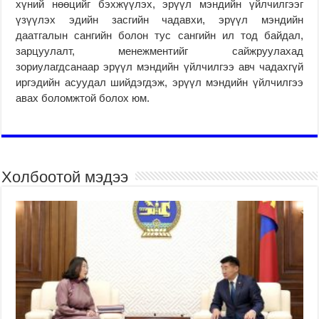
хүний нөөцийг бэхжүүлэх, эрүүл мэндийн үйлчилгээг
үзүүлэх эдийн засгийн чадавхи, эрүүл мэндийн
даатгалын сангийн болон тус сангийн ил тод байдал,
зарцуулалт, менежментийг сайжруулахад
зориулагдсанаар эрүүл мэндийн үйлчилгээ авч чадахгүй
иргэдийн асуудал шийдэгдэж, эрүүл мэндийн үйлчилгээ
авах боломжтой болох юм.
Холбоотой мэдээ