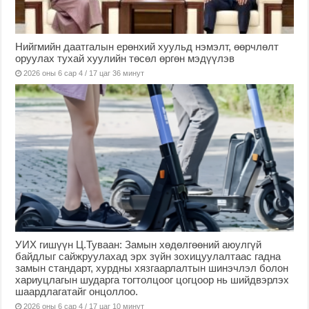
Нийгмийн даатгалын ерөнхий хуульд нэмэлт, өөрчлөлт
оруулах тухай хуулийн төсөл өргөн мэдүүлэв
2026 оны 6 сар 4 / 17 цаг 36 минут
УИХ гишүүн Ц.Туваан: Замын хөдөлгөөний аюулгүй
байдлыг сайжруулахад эрх зүйн зохицуулалтаас гадна
замын стандарт, хурдны хязгаарлалтын шинэчлэл болон
хариуцлагын шударга тогтолцоог цогцоор нь шийдвэрлэх
шаардлагатайг онцоллоо.
2026 оны 6 сар 4 / 17 цаг 10 минут