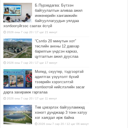
Б.Пүрэвдагва: Бүтээн
байгуулалтын аливаа ажил
инженерийн хангамжийн
байгууллагуудын уялдаа
холбоогүйгээс саатах ёсгүй
2026 оны 7 сар 20 / 17 цаг 21 минут
“Сэлбэ 20 минутын хот”
төслийн анхны 12 давхар
барилгын үндсэн карказ,
цутгалтын ажил дууслаа
2026 оны 7 сар 20 / 17 цаг 17 минут
Мопед, скүүтер, тэдгээртэй
адилтгах үзүүлэлт бүхий
тээврийн хэрэгсэлтэй
холбоотой нийслэлийн засаг
дарга захирамж гаргалаа
2026 оны 7 сар 20 / 17 цаг 11 минут
Төв цэвэрлэх байгууламжид
хоногт дунджаар 3 тонн хатуу
хог хаягдал ирж байна
2026 оны 7 сар 20 / 12 цаг 06 минут