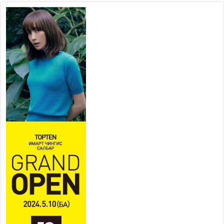
хувьтай үргэлжилж байна
2026 оны 7 сар 20 / 9 цаг 14 минут
Усархаг аадар бороо орж
байгаа тул аюулгүй байдлаа
хангаж, үер усны аюулаас
сэрэмжлэхийг нийслэлийн
Онцгой байдлын газраас анхааруулж байна
2026 оны 7 сар 20 / 9 цаг 09 минут
311 алба хаагч, 119 техник хэрэгсэлтэй ажиллаж
үер усны аюул, болзошгүй эрсдэлээс сэргийлж
байна
2026 оны 7 сар 20 / 9 цаг 05 минут
Аяллаа зөв төлөвлөхийг иргэдэд зөвлөж байна
2026 оны 7 сар 16 / 11 цаг 50 минут
Үер усны болзошгүй аюулаас сэргийлж,
холбогдох байгууллагууд өндөржүүлсэн бэлэн
байдалд ажиллаж байна
2026 оны 7 сар 15 / 13 цаг 06 минут
Монгол адууны үнэ цэнийг дэлхийд сурталчлах
“Дэлхийн адууны өдөр”-т 15000 морьтон оролцож