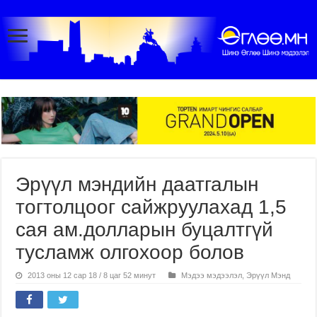
Эрүүл мэндийн даатгалын
тогтолцоог сайжруулахад 1,5
сая ам.долларын буцалтгүй
тусламж олгохоор болов
2013 оны 12 сар 18 / 8 цаг 52 минут
Мэдээ мэдээлэл
,
Эрүүл Мэнд