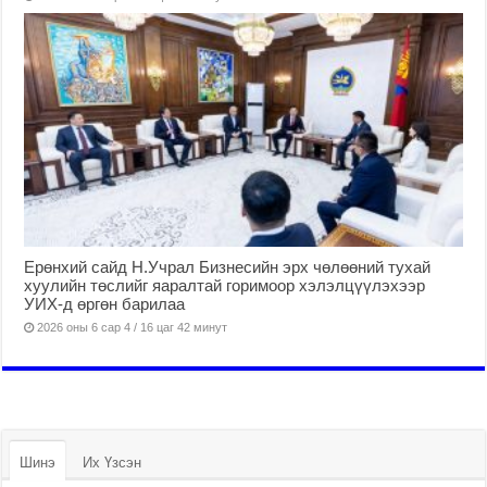
Ерөнхий сайд Н.Учрал Бизнесийн эрх чөлөөний тухай
хуулийн төслийг яаралтай горимоор хэлэлцүүлэхээр
УИХ-д өргөн барилаа
2026 оны 6 сар 4 / 16 цаг 42 минут
Шинэ
Их Үзсэн