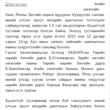
Азийн
хөгжлийн
банк, Японы Засгийн газрын ядуурлыг бууруулах сангаас
манай улсын эрүүл мэндийн даатгалын тогтолцоог
сайжруулахад зориулан 1.5 сая ам.долларын буцалтгүй
тусламж олгохоор болсон байна. Энэхүү тусламжийн
гэрээнд гарын үсэг зурах ёслол 2013 оны 12 дугаар
сарын 13-нд Хүн амын хөгжил, нийгмийн хамгааллын
яамны хүндэтгэлийн танхимд боллоо.
Гэрээг баталгаажуулах ёслолд ХАХНХЯ-ны Төрийн
нарийн бичгийн дарга Б.Отгонжаргал, Эдийн засгийн
хөгжлийн яамны Төрийн нарийн бичгийн дарга
Б.Шинэбаатар, Азийн хөгжлийн банкны Монгол дахь
суурин төлөөлөлөгч Роберт Шоэлхаммер, Япон улсаас
манай улсад суугаа элчин сайдын яамны нэгдүгээр
нарийн бичгийн дарга Хироши Фүкасава нар оролцож,
гарын үсэг зурлаа.
Буцалтгүй тусламжаар олгож буй санхүүжилт манай
улсын эрүүл мэндийн даатгалын байгууллага болон