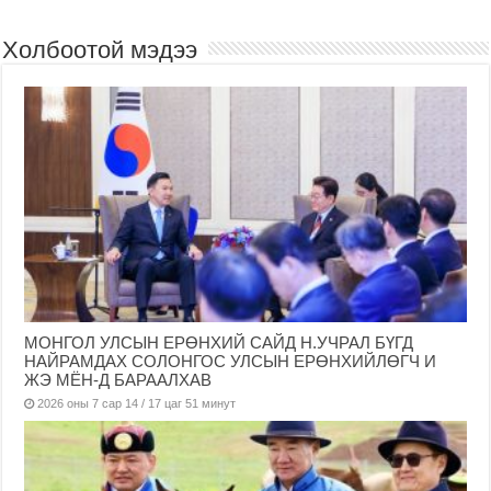
Холбоотой мэдээ
МОНГОЛ УЛСЫН ЕРӨНХИЙ САЙД Н.УЧРАЛ БҮГД
НАЙРАМДАХ СОЛОНГОС УЛСЫН ЕРӨНХИЙЛӨГЧ И
ЖЭ МЁН-Д БАРААЛХАВ
2026 оны 7 сар 14 / 17 цаг 51 минут