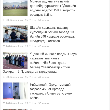
Монгол адууны үнэ цэнийг
дэлхийд сурталчлах “Дэлхийн
адууны өдөр”-т 15000 морьтон
оролцож байна
2026 оны 7 сар 15 / 11 цаг 51 минут
Шагайн харвааны насанд
хүрэгчдийн багийн төрөлд 106
багийн 848 харваач өрсөлдөж,
шилдгүүд шалгарав
2026 оны 7 сар 15 / 11 цаг 45 минут
Үндэсний их баяр наадмын сур
харвааны шагналыг
нийслэлийн Засаг дарга
бөгөөд Улаанбаатар хотын
Захирагч Б.Пүрэвдагва гардууллаа
2026 оны 7 сар 15 / 11 цаг 41 минут
Нийслэлийн Эрүүл мэндийн
газраас 45 баг иргэдэд
тусламж, үйлчилгээ үзүүлж
байна
2026 оны 7 сар 15 / 11 цаг 30 минут