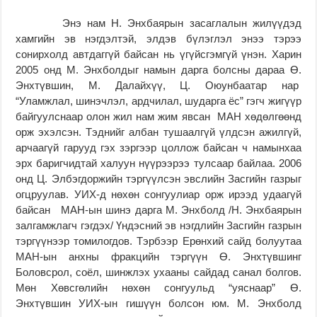
Энэ нам Н. Энхбаярын засаглалын жилүүдэд
хамгийн эв нэгдэлтэй, элдэв бүлэглэл энээ тэрээ
сонирхолд автдаггүй байсан нь үгүйсгэмгүй үнэн. Харин
2005 онд М. Энхболдыг намын дарга болсны дараа Ө.
Энхтүвшин, М. Далайхүү, Ц. Оюунбаатар нар
“Уламжлал, шинэчлэл, ардчилал, шударга ёс” гэгч жигүүр
байгуулснаар олон жил нам жим явсан МАН хөдөлгөөнд
орж эхэлсэн. Тэднийг албан тушаалгүй үлдсэн ажилгүй,
арчаагүй гарууд гэх зэргээр цоллож байсан ч намынхаа
эрх баригчидтай халуун нүүрээрээ тулсаар байлаа. 2006
онд Ц. Элбэгдоржийн тэргүүлсэн эвслийн Засгийн газрыг
огцруулав. УИХ-д нөхөн сонгуулиар орж ирээд удаагүй
байсан МАН-ын шинэ дарга М. Энхболд /Н. Энхбаярын
залгамжлагч гэгдэх/ Үндэсний эв нэгдлийн Засгийн газрын
тэргүүнээр томилогдов. Тэрбээр Ерөнхий сайд болуутаа
МАН-ын анхны фракцийн тэргүүн Ө. Энхтүвшинг
Боловсрол, соёл, шинжлэх ухааны сайдад санал болгов.
Мөн Хөвсгөлийн нөхөн сонгуульд “уяснаар” Ө.
Энхтүвшин УИХ-ын гишүүн болсон юм. М. Энхболд