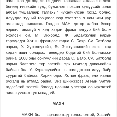
намынхаа дотоод эв нэгдлийг хангахаас ажлаа эхэлсэн
бөгөөд ингэхийн тулд бүлэглэл ярьсан хүмүүсийг амыг
албан тушаалаар таглахыг чухалчилсан гэхэд болно.
Асуудал түүний тооцоолсноор хэсэгтээ л нам жим уур
амьсгалд шилжсэн. Гэхдээ МАН дотор албан ёсоор
нэршил аваагүй ч хэд хэдэн фракц алгуур бий болж
эхэлсэн юм. М. Энхболд, Ж. Бадамжунай нарын
тэргүүлдэг Хотын фракцаас гадна С. Баяр, Сү. Батболд
нарын, У. Хүрэлсүхийн, Ө. Энхтүвшингийн зэрэг хэд
хэдэн ашиг сонирхол өнөөдөр бодитой бий болчихсон
байна. 2008 оны сонгуулийн дараа С. Баяр, Сү. Батболд
нарын бүлэглэл төр засгийн эрх мэдэлд давамгайлж
байсан бол У. Хүрэлсүхийнх нь нам дотроо илүү байр
суурьтай байлаа. Харин одоо Хотын фракц энэ намыг
бүхэлд нь атгаад байна. Энэ шинжээрээ АН-ын “Алтан
гадас”-тай төстэй бөгөөд цаашид улстөрд сонирхолтой
чимээ үүсгэж тун магадгүй.
МАХН
МАХН бол парламентад төлөөлөлтэй, Засгийн