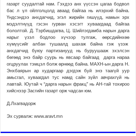
газарт суудалтай нам. Гэхдээ анх үүссэн цагаа бодвол
бас л үл ойлголцолд аваад байгаа нь илэрхий байна.
Үндсэндээ анхдагчид, эгэл жирийн гишүүд, намын эрх
мэдэлтнүүд гэсэн гурван хэсэгт хуваагдаад байгаа
бололтой. Д. Тэрбишдагва, Ц. Шийлэгдамба нарын дарга
нарыг үзэл бодлоо хүчээр тулгаж, өөрсдийнхөө
хүмүүсийг албан тушаалд шахаж байна гэж үзэж
анхдагчид буюу партизанууд нь буруушааж эхэлсэн
бөгөөд энэ байр суурь нь явсаар байгаад дарга нараа
огцруулах тэмцэл болж өрнөөд байна. МАХН-ын дарга Н.
Энхбаярын ар хударгаар дэгдэж буй энэ таагүй уур
амьсгал, хуваагдал тус намд сайн зүйл авчрахгүй нь
лавтай. Юутай ч “дарга нарын фракц” нь АН-тай тохироо
хийснээр Засгийн газарт орж чадсан юм.
Д.Лхагвадорж
Эх сурвалж: www.aravt.mn