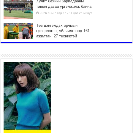
Хүчит бөхийн барилдааны
тавын даваа үргэлжилж байна
2026 оны 7 сар 15 / 11 цаг 26 минут
Төв цэнгэлдэх орчмын
цэвэрлэгээ, үйлчилгээнд 161
ажилтан, 27 техниктэй
ажиллаж байна
2026 оны 7 сар 15 / 11 цаг 22 минут
Наадмын амралтын өдрүүдэд
нийслэлийн эрүүл мэндийн
байгууллагууд дараах
хуваарийн дагуу ажиллана
2026 оны 7 сар 15 / 11 цаг 18 минут
Үндэсний их баяр наадам эхэллээ
2026 оны 7 сар 15 / 11 цаг 14 минут
Үер усны аюулаас сэргийлж, нийслэлийн Онцгой
байдлын газрын 162 алба хаагч үүрэг гүйцэтгэж
байна
2026 оны 7 сар 15 / 11 цаг 07 минут
Үндэсний их сурын харваанд 850 харваач цэц