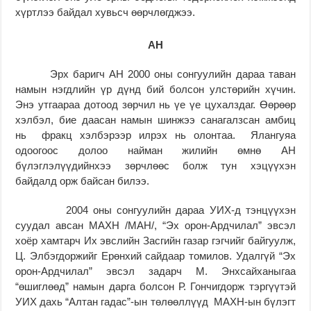
хүртлээ байдал хувьсч өөрчлөгджээ.
АН
Эрх баригч АН 2000 оны сонгуулийн дараа таван
намын нэгдлийн үр дүнд бий болсон улстөрийн хүчин.
Энэ утгаараа дотоод зөрчил нь үе үе цухалздаг. Өөрөөр
хэлбэл, бие даасан намын шинжээ санагалзсан амбиц
нь фракц хэлбэрээр илрэх нь олонтаа. Ялангуяа
одоогоос долоо найман жилийн өмнө АН
бүлэглэлүүдийнхээ зөрчлөөс болж тун хэцүүхэн
байдалд орж байсан билээ.
2004 оны сонгуулийн дараа УИХ-д тэнцүүхэн
суудал авсан МАХН /МАН/, “Эх орон-Ардчилал” эвсэл
хоёр хамтарч Их эвслийн Засгийн газар гэгчийг байгуулж,
Ц. Элбэгдоржийг Ерөнхий сайдаар томилов. Удалгүй “Эх
орон-Ардчилал” эвсэл задарч М. Энхсайханыгаа
“өшиглөөд” намын дарга болсон Р. Гончигдорж тэргүүтэй
УИХ дахь “Алтан гадас”-ын төлөөллүүд МАХН-ын бүлэгт