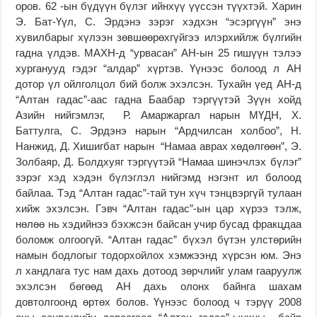
оров. 62 -ын бүдүүн бүлэг ийнхүү үүссэн түүхтэй. Харин
Э. Бат-Үүл, С. Эрдэнэ зэрэг хэдхэн “эсэргүүн” энэ
хувилбарыг хүлээн зөвшөөрөхгүйгээ илэрхийлж бүлгийн
гадна үлдэв. МАХН-д “урвасан” АН-ын 25 гишүүн тэлээ
хурганууд гэдэг “алдар” хүртэв. Үүнээс болоод л АН
дотор үл ойлголцол бий болж эхэлсэн. Тухайн үед АН-д
“Алтан гадас”-аас гадна Баабар тэргүүтэй Зүүн хойд
Азийн нийгэмлэг, Р. Амаржаргал нарын МҮДН, Х.
Баттулга, С. Эрдэнэ нарын “Ардчилсан холбоо”, Н.
Нанжид, Д. Хишигбат нарын “Намаа аврах хөдөлгөөн”, Э.
Золбаяр, Д. Болдхуяг тэргүүтэй “Намаа шинэчлэх бүлэг”
зэрэг хэд хэдэн бүлэглэл нийгэмд нэгэнт ил болоод
байлаа. Тэд “Алтан гадас”-тай тун хүч тэнцвэргүй тулаан
хийж эхэлсэн. Гэвч “Алтан гадас”-ын цар хүрээ тэлж,
нөлөө нь хэдийнээ бэхжсэн байсан учир бусад фракцдаа
боломж олгоогүй. “Алтан гадас” бүхэл бүтэн улстөрийн
намын бодлогыг тодорхойлох хэмжээнд хүрсэн юм. Энэ
л хандлага тус нам дахь дотоод зөрчлийг улам гааруулж
эхэлсэн бөгөөд АН дахь олонх байнга шахам
довтолгоонд өртөх болов. Үүнээс болоод ч тэрүү 2008