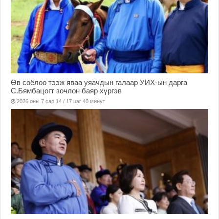
Өв соёлоо тээж яваа уяачдын галаар УИХ-ын дарга
С.Бямбацогт зочлон баяр хүргэв
2026 оны 7 сар 14 / 17 цаг 40 минут