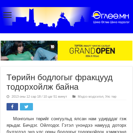
Төрийн бодлогыг фракцууд
тодорхойлж байна
2013 оны 12 сар 18 / 10 цаг 51 минут
Мэдээ мэдээлэл
,
Улс төр
Монголын төрийг сонгуульд ялсан нам удирддаг гэж
ярьдаг. Бичдэг. Ойлгодог. Гэтэл үнэндээ намууд доторх
бүлэглэл энэ улс орны бодлогыг тодорхойлох хэмжээнд