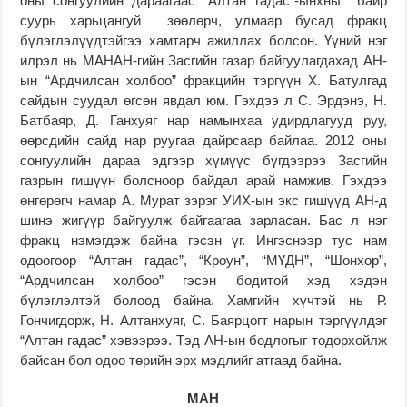
оны сонгуулийн дараагаас “Алтан гадас”-ынхны байр
суурь харьцангуй зөөлөрч, улмаар бусад фракц
бүлэглэлүүдтэйгээ хамтарч ажиллах болсон. Үүний нэг
илрэл нь МАНАН-гийн Засгийн газар байгуулагдахад АН-
ын “Ардчилсан холбоо” фракцийн тэргүүн Х. Батулгад
сайдын суудал өгсөн явдал юм. Гэхдээ л С. Эрдэнэ, Н.
Батбаяр, Д. Ганхуяг нар намынхаа удирдлагууд руу,
өөрсдийн сайд нар руугаа дайрсаар байлаа. 2012 оны
сонгуулийн дараа эдгээр хүмүүс бүгдээрээ Засгийн
газрын гишүүн болсноор байдал арай намжив. Гэхдээ
өнгөрөгч намар А. Мурат зэрэг УИХ-ын экс гишүүд АН-д
шинэ жигүүр байгуулж байгаагаа зарласан. Бас л нэг
фракц нэмэгдэж байна гэсэн үг. Ингэснээр тус нам
одоогоор “Алтан гадас”, “Кроун”, “МҮДН”, “Шонхор”,
“Ардчилсан холбоо” гэсэн бодитой хэд хэдэн
бүлэглэлтэй болоод байна. Хамгийн хүчтэй нь Р.
Гончигдорж, Н. Алтанхуяг, С. Баярцогт нарын тэргүүлдэг
“Алтан гадас” хэвээрээ. Тэд АН-ын бодлогыг тодорхойлж
байсан бол одоо төрийн эрх мэдлийг атгаад байна.
МАН