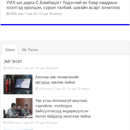
УИХ-ын дарга С.Бямбацогт Үндэсний их баяр наадмын
нээлтэд оролцон, сурын талбай, шагайн асарт зочиллоо
2026 оны 7 сар 14 / 17 цаг 26 минут
Шинэ
Их Үзсэн
ЭМГЭНЭЛ
2026 оны 7 сар 19 / 15 цаг 15 минут
Аяллаа зөв төлөвлөхийг
иргэдэд зөвлөж байна
2026 оны 7 сар 16 / 11 цаг 50 минут
Үер усны болзошгүй аюулаас
сэргийлж, холбогдох
байгууллагууд өндөржүүлсэн
бэлэн байдалд ажиллаж байна
2026 оны 7 сар 15 / 13 цаг 06 минут