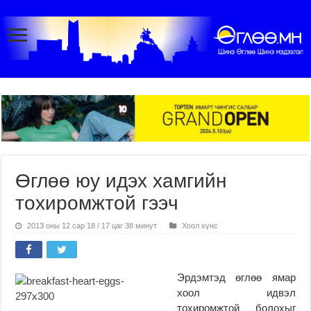
Өглөө юу идэх хамгийн
тохиромжтой гээч
2013 оны 12 сар 18 / 17 цаг 38 минут
Хоол хүнс
Эрдэмтэд өглөө ямар
хоол идвэл
тохиромжтой болохыг