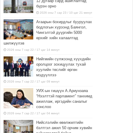
12 дугаар сард ашиглалтад
бүрэн орно
2026 оны 7 сар 23 / 10 цаг 21 минут
Агаарын бохирдлыг бууруулах
бодлогын хүрээнд Баянгол,
Чингэлтэй дүүргийн 5000
өрхийг хийн халаалтад
шилжүүлэв
2026 оны 7 сар 22 / 17 цаг 14 минут
Нийгмийн сүлжээнд хүүхдийн
оролцоог зохицуулах тухай
хуулийн төслийг өргөн
мэдүүллээ
2026 оны 7 сар 22 / 17 цаг 09 минут
УИХ-ын гишүүн А.Ариунзаяа
“Нээлттэй парламент” танхимд
ажиллаж, иргэдийн саналыг
сонслоо
2026 оны 7 сар 22 / 17 цаг 04 минут
Нийслэлийн өвөлжилтийн
бэлтгэл ажил 50 орчим хувийн