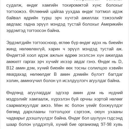
судалж, өндөг хамгийн тохиромжтой хүнс болохыг
тогтоожээ. Өглөөний цайгаа уухдаа өндөг тогтмол идэж
байвал өдрийн турш эрч хүчтэй ажиллах тэжээлийг
авдгаас гадна эрүүл мэндэд тустай болохыг Америкийн
эрдэмтэд тогтоосон байна.
Эрдэмтдийн тогтоосноор, өглөө бүр өндөг идэх нь биеийн
жинд нөлөөлөхгүй, харин ч эрүүл мэндэд тустай аж.
Өндөгтэй хоол идэж ажлын өдрөө эхэлсэн хүн ажилдаа
амжилт гаргах эрч хүчийг ихээр авдаг гэнэ. Өндөг нь D,
B12 амин дэм, хүний биеийн өөх тосны солилцоо хэвийн
явагдахад нөлөөлдөг B амин дэмийн бүлэгт багтдаг
холин, аминхүчил болон үл исэлдүүлэгч агуулдаг байна.
Өндгөнд агуулагддаг эдгээр амин дэм нь нүдний
мэдрэлийг хамгаалж, хүрээлэн буй орчны хортой нөлөөг
саармагжуулдаг ажээ. Мөн яс болон үеийг бэхжүүлдэг
бөгөөд дархлааны тогтолцоог сэргээж, оюун ухааны
чадварыг дээшлүүлдэг байна. Өндөг бол шулуун гэдсэнд
шаар болон үлддэггүй, хүний бие организмд 97-98 хувь