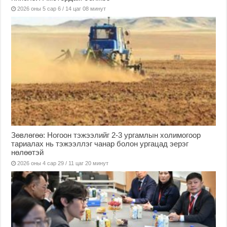
2026 оны 5 сар 6 / 14 цаг 08 минут
Зөвлөгөө: Ногоон тэжээлийг 2-3 ургамлын холимогоор
тариалах нь тэжээллэг чанар болон ургацад эерэг
нөлөөтэй
2026 оны 4 сар 29 / 11 цаг 20 минут