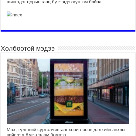
шингэдэг цорын ганц бүтээгдэхүүн юм байна.
Холбоотой мэдээ
Мах, түлшний сурталчилгааг хориглосон дэлхийн анхны
нийслэл Амстердам болжээ