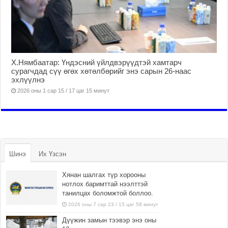
Х.Нямбаатар: Үндэсний үйлдвэрүүдтэй хамтарч
сурагчдад сүү өгөх хөтөлбөрийг энэ сарын 26-наас
эхлүүлнэ
2026 оны 1 сар 15 / 17 цаг 15 минут
Шинэ
Их Үзсэн
Хянан шалгах түр хорооны
нотлох баримттай нээлттэй
танилцах боломжтой боллоо.
2026 оны 7 сар 23 / 15 цаг 58 минут
Дүүжин замын тээвэр энэ оны