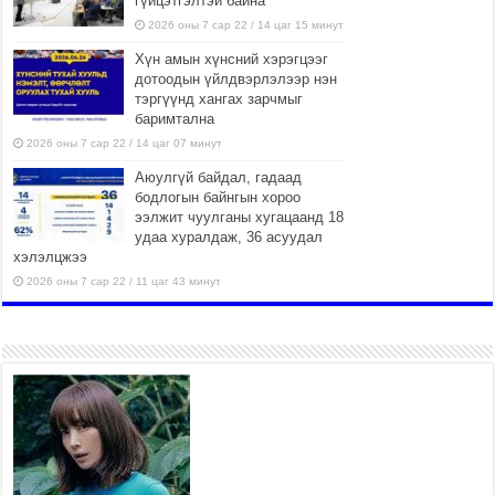
гүйцэтгэлтэй байна
2026 оны 7 сар 22 / 14 цаг 15 минут
Хүн амын хүнсний хэрэгцээг
дотоодын үйлдвэрлэлээр нэн
тэргүүнд хангах зарчмыг
баримтална
2026 оны 7 сар 22 / 14 цаг 07 минут
Аюулгүй байдал, гадаад
бодлогын байнгын хороо
ээлжит чуулганы хугацаанд 18
удаа хуралдаж, 36 асуудал
хэлэлцжээ
2026 оны 7 сар 22 / 11 цаг 43 минут
“4 улирлын турш үйл
ажиллагаа явуулах
боломжтой-Хүүхэд хөгжүүлэх
төв” байгуулах төсөлд төр,
хувийн хэвшлийн түншлэлийн хүрээнд хамтран
ажиллахыг урьж байна
2026 оны 7 сар 22 / 9 цаг 28 минут
Б.Пүрэвдагва: “Урт цагаан”-ыг
залуучууд чөлөөт цагаа