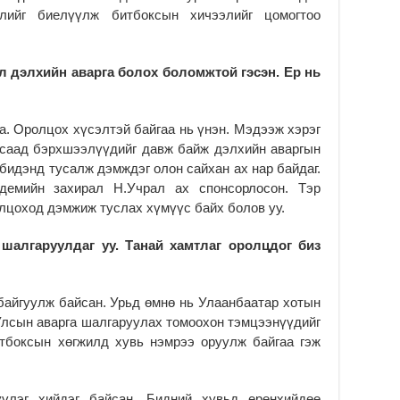
16
лийг биелүүлж битбоксын хичээлийг цомогтоо
2
На
мэ
л дэлхийн аварга болох боломжтой гэсэн. Ер нь
аж
2
на. Оролцох хүсэлтэй байгаа нь үнэн. Мэдээж хэрэг
Үн
 саад бэрхшээлүүдийг давж байж дэлхийн аваргын
2
бидэнд тусалж дэмждэг олон сайхан ах нар байдаг.
Үе
демийн захирал Н.Учрал ах спонсорлосон. Тэр
ба
олцоход дэмжиж туслах хүмүүс байх болов уу.
ба
2
шалгаруулдаг уу. Танай хамтлаг оролцдог биз
Үн
мэ
2
байгуулж байсан. Урьд өмнө нь Улаанбаатар хотын
Тө
Улсын аварга шалгаруулах томоохон тэмцээнүүдийг
итбоксын хөгжилд хувь нэмрээ оруулж байгаа гэж
2
үлэг хийдэг байсан. Бидний хувьд ерөнхийдөө