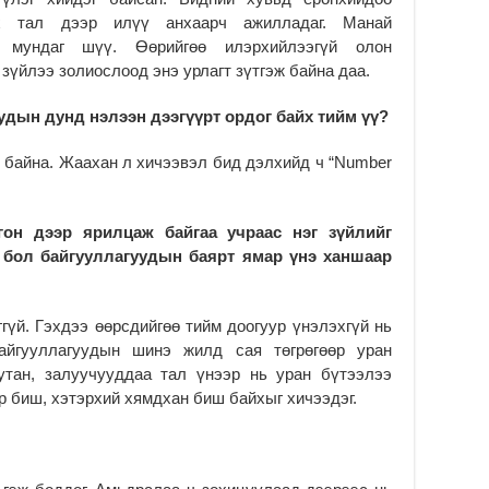
гэх тал дээр илүү анхаарч ажилладаг. Манай
 мундаг шүү. Өөрийгөө илэрхийлээгүй олон
 зүйлээ золиослоод энэ урлагт зүтгэж байна даа.
удын дунд нэлээн дээгүүрт ордог байх тийм үү?
р байна. Жаахан л хичээвэл бид дэлхийд ч “Number
он дээр ярилцаж байгаа учраас нэг зүйлийг
 бол байгууллагуудын баярт ямар үнэ ханшаар
ггүй. Гэхдээ өөрсдийгөө тийм доогуур үнэлэхгүй нь
айгууллагуудын шинэ жилд сая төгрөгөөр уран
утан, залуучууддаа тал үнээр нь уран бүтээлээ
р биш, хэтэрхий хямдхан биш байхыг хичээдэг.