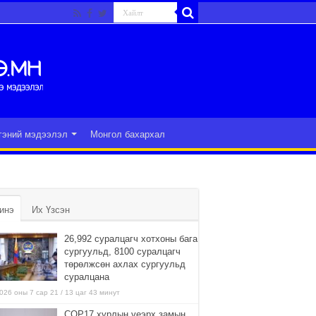
гэний мэдээлэл
Монгол бахархал
инэ
Их Үзсэн
26,992 суралцагч хотхоны бага
сургуульд, 8100 суралцагч
төрөлжсөн ахлах сургуульд
суралцана
026 оны 7 сар 21 / 13 цаг 43 минут
COP17 хурлын үеэрх замын