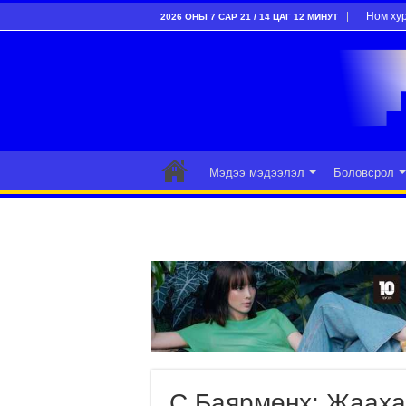
Ном ху
2026 ОНЫ 7 САР 21 / 14 ЦАГ 12 МИНУТ
Мэдээ мэдээлэл
Боловсрол
С.Баярмөнх: Жааха