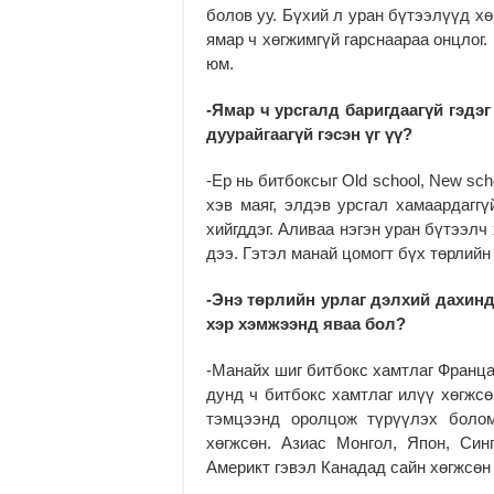
болов уу. Бүхий л уран бүтээлүүд х
ямар ч хөгжимгүй гарснаараа онцлог.
юм.
-Ямар ч урсгалд баригдаагүй гэдэ
дуурайгаагүй гэсэн үг үү?
-Ер нь битбоксыг Old school, New sch
хэв маяг, элдэв урсгал хамаардаггү
хийгддэг. Аливаа нэгэн уран бүтээлч
дээ. Гэтэл манай цомогт бүх төрлийн
-Энэ төрлийн урлаг дэлхий дахинд
хэр хэмжээнд яваа бол?
-Манайх шиг битбокс хамтлаг Франца
дунд ч битбокс хамтлаг илүү хөгжсө
тэмцээнд оролцож түрүүлэх болом
хөгжсөн. Азиас Монгол, Япон, Син
Америкт гэвэл Канадад сайн хөгжсөн 