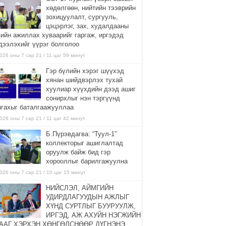
хөдөлгөөн, нийтийн тээврийн
зохицуулалт, сургууль,
цэцэрлэг, зах, худалдааны
вийн ажиллах хуваарийг гаргаж, иргэдэд
дээлэхийг үүрэг болголоо
026 оны 7 сар 21 / 11 цаг 59 минут
Гэр бүлийн хэрэг шүүхэд
хянан шийдвэрлэх тухай
хуулиар хүүхдийн дээд ашиг
сонирхлыг нэн тэргүүнд
нгахыг баталгаажууллаа
026 оны 7 сар 21 / 11 цаг 42 минут
Б.Пүрэвдагва: “Туул-1”
коллекторыг ашиглалтад
оруулж байж бид гэр
хорооллыг барилгажуулна
026 оны 7 сар 21 / 10 цаг 15 минут
НИЙСЛЭЛ, АЙМГИЙН
УДИРДЛАГУУДЫН АЖЛЫГ
ХҮНД СУРТЛЫГ БУУРУУЛЖ,
ИРГЭД, АЖ АХУЙН НЭГЖИЙН
ААГ ХЭРХЭН ХӨНГӨЛСНӨӨР ДҮГНЭНЭ