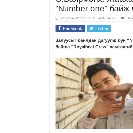
“Number one” байж
2013 оны 12 сар 19 / 11 цаг 07 минут
Өгл
Facebook
Twitter
Залуусыг байлдан дагуулж буй “
байгаа
“
Royal
b
eat Crew” хамтлаги