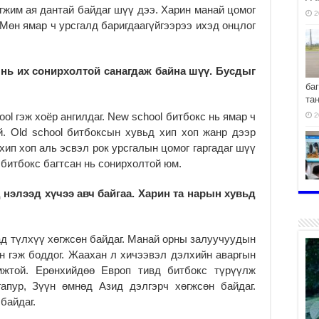
өгжим ая дантай байдаг шүү дээ. Харин манай цомог
2
 Мөн ямар ч урсгалд баригдаагүйгээрээ ихэд онцлог
г нь их сонирхолтой санагдаж байна шүү. Бусдыг
ба
та
ool гэж хоёр ангилдаг. New school битбокс нь ямар ч
2
й. Old school битбоксын хувьд хип хоп жанр дээр
 хип хоп аль эсвэл рок урсгалын цомог гаргадаг шүү
 битбокс багтсан нь сонирхолтой юм.
хо
 нэлээд хүчээ авч байгаа. Харин та нарын хувьд
2
д түлхүү хөгжсөн байдаг. Манай орны залуучуудын
н гэж боддог. Жаахан л хичээвэл дэлхийн аваргын
жтой. Ерөнхийдөө Европ тивд битбокс түрүүлж
2
гапур, Зүүн өмнөд Азид дэлгэрч хөгжсөн байдаг.
байдаг.