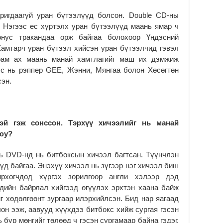
Мо
“Д
ригдаагүй уран бүтээлүүд болсон. Double CD-ны
ба
. Нэгээс ес хүртэлх уран бүтээлүүд маань ямар ч
2
онус тракандаа орж байгаа болохоор Үндэсний
Ша
Хамтарч уран бүтээл хийсэн уран бүтээлчид гэвэл
тө
рам ах маань манай хамтлагийг маш их дэмжиж
ши
эс нь рэппер GEE, Жэнни, Мянгаа болон Хөсөгтөн
2
сэн.
Үн
ша
Ул
га
эй гэж сонссон. Тэрхүү хичээлийг нь манай
2
юу?
Ни
ир
нь DVD-нд нь битбоксын хичээл багтсан. Түүнчлэн
үд байгаа. Энэхүү хичээл нь зүгээр нэг хичээл биш
2
рхогчдод хүргэх зорилгоор англи хэлээр дэд
Хү
ндийн байрлал хийгээд өгүүлэх эрхтэн хаана байж
үр
йг хөдөлгөөнт зургаар илэрхийлсэн. Бид нар яагаад
2
лон ээж, аавууд хүүхдээ битбокс хийж сургая гэсэн
Тө
 бүр мөнгийг төлөөд ч гэсэн сургамаар байна гэдэг.