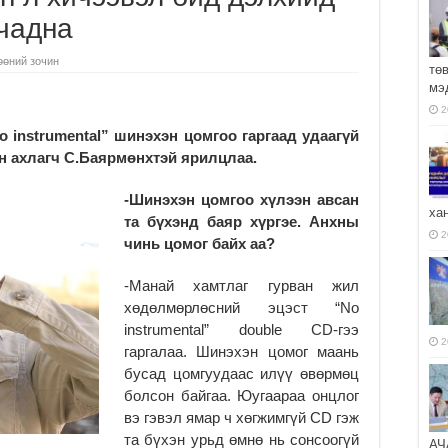
 чадна
өөний зочин
тө
мэ
2
No
i
nst
r
umental” шинэхэн цомгоо гаргаад удаагүй
йн ахлагч С.Баярмөнхтэй ярилцлаа.
-Шинэхэн цомгоо хүлээн авсан
ха
та бүхэнд баяр хүргэе. Анхны
2
чинь цомог байх
аа?
-Манай хамтлаг гурван жил
хөдөлмөрлөсний эцэст “No
instrumental” double CD-гээ
2
гаргалаа. Шинэхэн цомог маань
бусад цомгуудаас илүү өвөрмөц
болсон байгаа. Юугаараа онцлог
вэ гэвэл ямар ч хөгжимгүй CD гэж
та бүхэн урьд өмнө нь сонсоогүй
АЧ