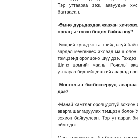
Тэр утгаараа ээж, аавуудын хүс
багтаасан.
-Өмнө дурьдахдаа жаахан хичээвэ
оролцъё гэсэн бодол байгаа юу?
-Бидний хувьд яг таг шийдээгүй бай
зардал мөнгөнөөс эхлээд маш олон
тэмцээнд оролцоно шүү дээ. Гэхдээ 
Шинэ цомгийг маань “Рояаль” ака
утгаараа биднийг дэлхий аваргад ор
-Монголын битбоксерууд аваргаа 
дээ?
-Манай хамтлаг оролцдоггүй зохион 
аварга шалгаруулах тэмцээн болон 
зохион байгуулсан. Тэр утгаараа б
ойлгодог.
Мөн телевизээр битбоксын нэвтрү