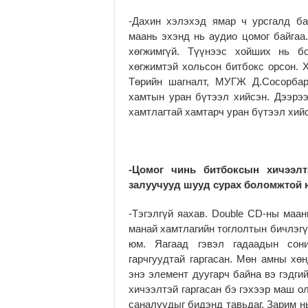
-Дахин хэлэхэд ямар ч урсгалд ба
маань эхэнд нь аудио цомог байгаа
хөгжимгүй. Түүнээс хойших нь б
хөгжимтэй хольсон битбокс орсон. 
Төрийн шагналт, МУГЖ Д.Сосорба
хамтын уран бүтээл хийсэн. Дээрэ
хамтлагтай хамтарч уран бүтээл хий
-Цомог чинь битбоксын хичээлт
залуучууд шууд сурах боломжтой 
-Тэгэлгүй яахав. Double CD-ны маа
манай хамтлагийн тоглолтын бичлэгү
юм. Яагаад гэвэл гадаадын сони
гарчгуудтай гаргасан. Мөн амны хө
энэ элемент дуугарч байна вэ гэдги
хичээлтэй гаргасан бэ гэхээр маш о
саналуудыг бидэнд тавьдаг. Зарим нь