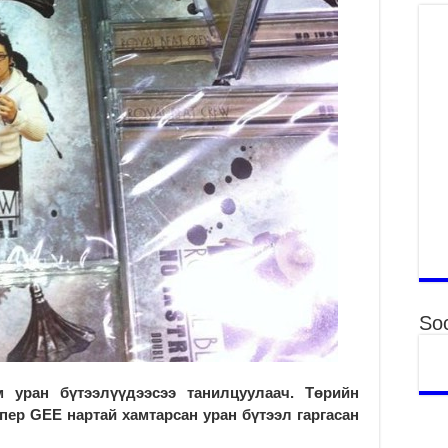
Ха
за
үр
2
Ус
ба
сэ
га
2
31
үе
ба
2
Ая
Soc
2
Үе
хо
 уран бүтээлүүдээсээ танилцуулаач. Төрийн
ба
пер GEE нартай хамтарсан уран бүтээл гаргасан
2