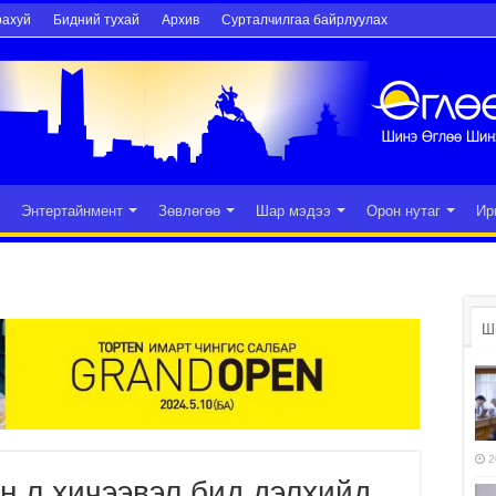
рахуй
Бидний тухай
Архив
Сурталчилгаа байрлуулах
Энтертайнмент
Зөвлөгөө
Шар мэдээ
Орон нутаг
Ир
Ш
2
н л хичээвэл бид дэлхийд