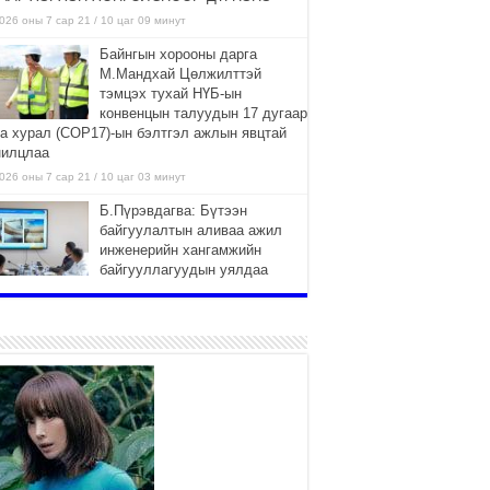
026 оны 7 сар 21 / 10 цаг 09 минут
Байнгын хорооны дарга
М.Мандхай Цөлжилттэй
тэмцэх тухай НҮБ-ын
конвенцын талуудын 17 дугаар
га хурал (СОР17)-ын бэлтгэл ажлын явцтай
нилцлаа
026 оны 7 сар 21 / 10 цаг 03 минут
Б.Пүрэвдагва: Бүтээн
байгуулалтын аливаа ажил
инженерийн хангамжийн
байгууллагуудын уялдаа
лбоогүйгээс саатах ёсгүй
026 оны 7 сар 20 / 17 цаг 21 минут
“Сэлбэ 20 минутын хот”
төслийн анхны 12 давхар
барилгын үндсэн карказ,
цутгалтын ажил дууслаа
026 оны 7 сар 20 / 17 цаг 17 минут
Мопед, скүүтер, тэдгээртэй
адилтгах үзүүлэлт бүхий