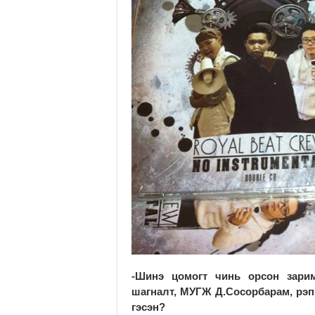
-Шинэ цомогт чинь орсон зарим
шагналт, МУГЖ Д.Сосорбарам, рэп
гэсэн?