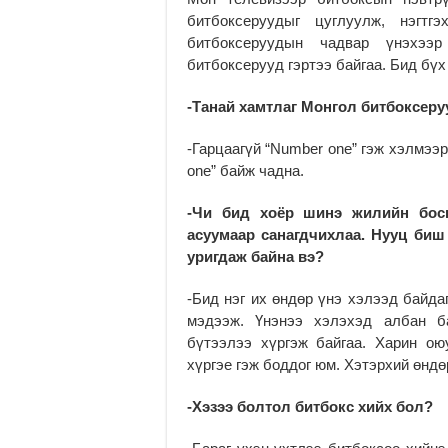
битбоксеруудыг цуглуулж, нэгт
битбоксеруудын чадвар үнэхээр
битбоксерууд гэртээ байгаа. Бид бүх
-Танай хамтлаг Монгол битбоксеру
-Гарцаагүй “Number one” гэж хэлмээ
one” байж чадна.
-Чи бид хоёр шинэ жилийн босг
асуумаар санагдчихлаа. Нууц биш
уригдаж байна вэ?
-Бид нэг их өндөр үнэ хэлээд байда
мэдээж. Үнэнээ хэлэхэд албан б
бүтээлээ хүргэж байгаа. Харин ою
хүргэе гэж боддог юм. Хэтэрхий өндө
-Хэзээ болтол битбокс хийх бол?