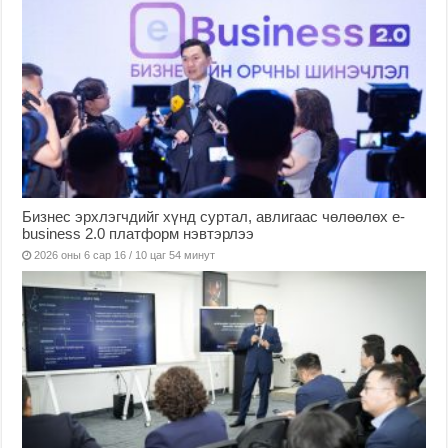
Бизнес эрхлэгчдийг хүнд суртал, авлигаас чөлөөлөх е-
business 2.0 платформ нэвтэрлээ
2026 оны 6 сар 16 / 10 цаг 54 минут