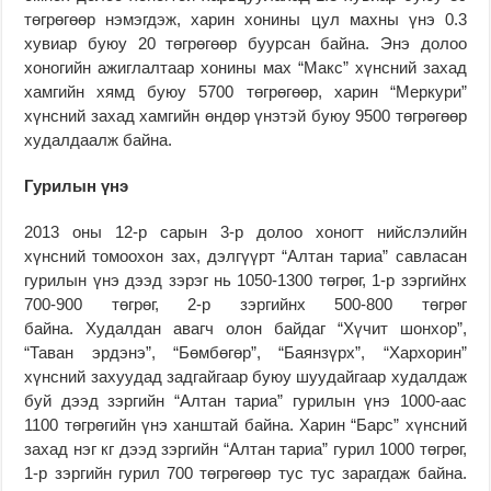
төгрөгөөр нэмэгдэж, харин хонины цул махны үнэ 0.3
хувиар буюу 20 төгрөгөөр буурсан байна. Энэ долоо
хоногийн ажиглалтаар хонины мах “Макс” хүнсний захад
хамгийн хямд буюу 5700 төгрөгөөр, харин “Меркури”
хүнсний захад хамгийн өндөр үнэтэй буюу 9500 төгрөгөөр
худалдаалж байна.
Гурилын үнэ
2013 оны 12-р сарын 3-р долоо хоногт нийслэлийн
хүнсний томоохон зах, дэлгүүрт “Алтан тариа” савласан
гурилын үнэ дээд зэрэг нь 1050-1300 төгрөг, 1-р зэргийнх
700-900 төгрөг, 2-р зэргийнх 500-800 төгрөг
байна. Худалдан авагч олон байдаг “Хүчит шонхор”,
“Таван эрдэнэ”, “Бөмбөгөр”, “Баянзүрх”, “Хархорин”
хүнсний захуудад задгайгаар буюу шуудайгаар худалдаж
буй дээд зэргийн “Алтан тариа” гурилын үнэ 1000-аас
1100 төгрөгийн үнэ ханштай байна. Харин “Барс” хүнсний
захад нэг кг дээд зэргийн “Алтан тариа” гурил 1000 төгрөг,
1-р зэргийн гурил 700 төгрөгөөр тус тус зарагдаж байна.