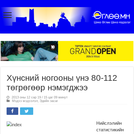
Хүнсний ногооны үнэ 80-112
төгрөгөөр нэмэгджээ
2013 оны 12 сар 19 / 15 цаг 09 минут
Мэдээ мэдээлэл
,
Эдийн засаг
Нийслэлийн
статистикийн