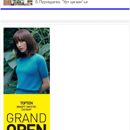
Б.Пүрэвдагва: “Урт цагаан”-ыг
залуучууд чөлөөт цагаа
өнгөрүүлдэг, жуулчид зорьж
ирдэг цэг болгоно
2026 оны 7 сар 21 / 16 цаг 47 минут
Тусгай замын автобус /BRT/
төслийн удирдах хорооны
ээлжит хуралдаан боллоо
2026 оны 7 сар 21 / 16 цаг 43 минут
Ерөнхий сайд Н.Учрал БНХАУ-
аас Монгол Улсад суугаа
Элчин сайд Шэнь
Миньжюанийг хүлээн авч
уулзав
2026 оны 7 сар 21 / 16 цаг 39 минут
БҮГД НАЙРАМДАХ ТАЖИКИСТАН УЛСТАЙ
ЭДИЙН ЗАСГИЙН ХАМТЫН АЖИЛЛАГААГ
ӨРГӨЖҮҮЛНЭ
2026 оны 7 сар 21 / 16 цаг 34 минут
26,992 суралцагч хотхоны бага сургуульд, 8100
суралцагч төрөлжсөн ахлах сургуульд