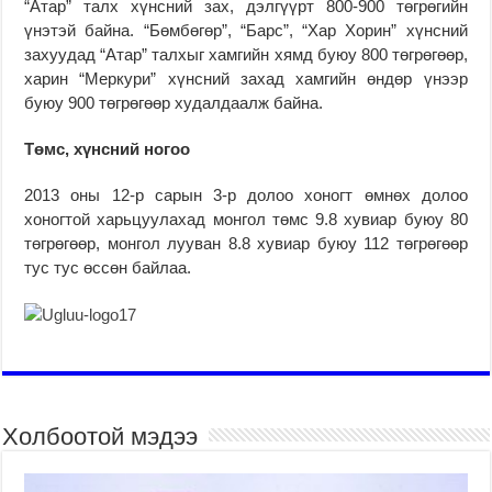
“Атар” талх хүнсний зах, дэлгүүрт 800-900 төгрөгийн
үнэтэй байна. “Бөмбөгөр”, “Барс”, “Хар Хорин” хүнсний
захуудад “Атар” талхыг хамгийн хямд буюу 800 төгрөгөөр,
харин “Меркури” хүнсний захад хамгийн өндөр үнээр
буюу 900 төгрөгөөр худалдаалж байна.
Төмс, хүнсний ногоо
2013 оны 12-р сарын 3-р долоо хоногт өмнөх долоо
хоногтой харьцуулахад монгол төмс 9.8 хувиар буюу 80
төгрөгөөр, монгол лууван 8.8 хувиар буюу 112 төгрөгөөр
тус тус өссөн байлаа.
Холбоотой мэдээ