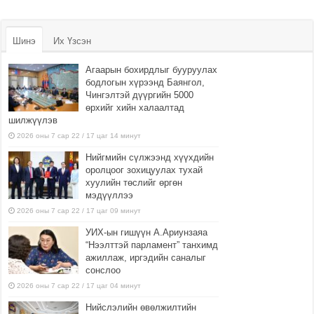
Шинэ
Их Үзсэн
Агаарын бохирдлыг бууруулах
бодлогын хүрээнд Баянгол,
Чингэлтэй дүүргийн 5000
өрхийг хийн халаалтад
шилжүүлэв
2026 оны 7 сар 22 / 17 цаг 14 минут
Нийгмийн сүлжээнд хүүхдийн
оролцоог зохицуулах тухай
хуулийн төслийг өргөн
мэдүүллээ
2026 оны 7 сар 22 / 17 цаг 09 минут
УИХ-ын гишүүн А.Ариунзаяа
“Нээлттэй парламент” танхимд
ажиллаж, иргэдийн саналыг
сонслоо
2026 оны 7 сар 22 / 17 цаг 04 минут
Нийслэлийн өвөлжилтийн