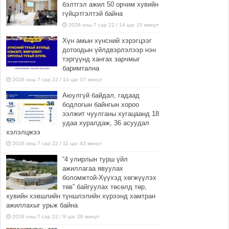
бэлтгэл ажил 50 орчим хувийн
гүйцэтгэлтэй байна
2026 оны 7 сар 22 / 14 цаг 15 минут
Хүн амын хүнсний хэрэгцээг
дотоодын үйлдвэрлэлээр нэн
тэргүүнд хангах зарчмыг
баримтална
2026 оны 7 сар 22 / 14 цаг 07 минут
Аюулгүй байдал, гадаад
бодлогын байнгын хороо
ээлжит чуулганы хугацаанд 18
удаа хуралдаж, 36 асуудал
хэлэлцжээ
2026 оны 7 сар 22 / 11 цаг 43 минут
“4 улирлын турш үйл
ажиллагаа явуулах
боломжтой-Хүүхэд хөгжүүлэх
төв” байгуулах төсөлд төр,
хувийн хэвшлийн түншлэлийн хүрээнд хамтран
ажиллахыг урьж байна
2026 оны 7 сар 22 / 9 цаг 28 минут