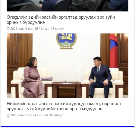
Өгөгдлийг эдийн засгийн эргэлтэд оруулах эрх зүйн
орчныг бүрдүүлнэ
2026 оны 6 сар 15 / 11 цаг 03 минут
Нийгмийн даатгалын ерөнхий хуульд нэмэлт, өөрчлөлт
оруулах тухай хуулийн төсөл өргөн мэдүүлэв
2026 оны 6 сар 4 / 17 цаг 36 минут