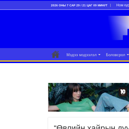
Ном ху
2026 ОНЫ 7 САР 29 / 21 ЦАГ 09 МИНУТ
Мэдээ мэдээлэл
Боловсрол
“Өвлийн хайрын дуу