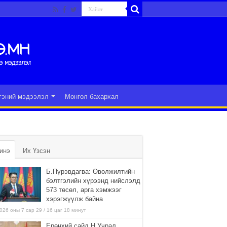
гэний мэдээлэл
Монгол бахархал
инэ
Их Үзсэн
Б.Пүрэвдагва: Өвөлжилтийн
бэлтгэлийн хүрээнд нийслэлд
573 төсөл, арга хэмжээг
хэрэгжүүлж байна
026 оны 7 сар 29 / 16 цаг 18 минут
Ерөнхий сайд Н.Учрал