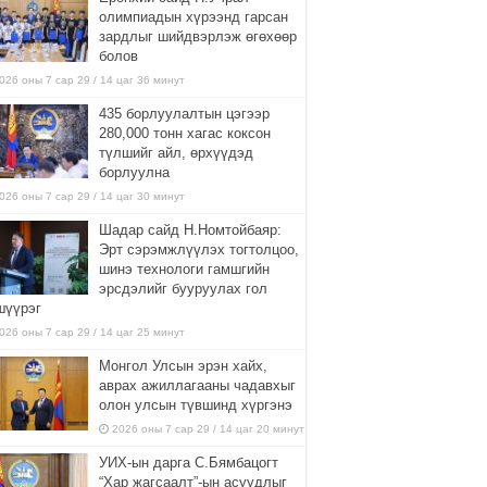
олимпиадын хүрээнд гарсан
зардлыг шийдвэрлэж өгөхөөр
болов
026 оны 7 сар 29 / 14 цаг 36 минут
435 борлуулалтын цэгээр
280,000 тонн хагас коксон
түлшийг айл, өрхүүдэд
борлуулна
026 оны 7 сар 29 / 14 цаг 30 минут
Шадар сайд Н.Номтойбаяр:
Эрт сэрэмжлүүлэх тогтолцоо,
шинэ технологи гамшгийн
эрсдэлийг бууруулах гол
шүүрэг
026 оны 7 сар 29 / 14 цаг 25 минут
Монгол Улсын эрэн хайх,
аврах ажиллагааны чадавхыг
олон улсын түвшинд хүргэнэ
2026 оны 7 сар 29 / 14 цаг 20 минут
УИХ-ын дарга С.Бямбацогт
“Хар жагсаалт”-ын асуудлыг