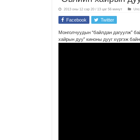
2013 оны 12 сар 20 / 13 цаг 56 минут
Unc
Facebook
Twitter
Монголчуудын “байлдан дагуулж” ба
хайрын дуу” киноны дууг хүргэж бай