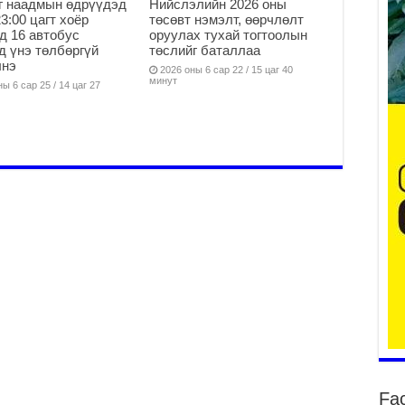
г наадмын өдрүүдэд
Нийслэлийн 2026 оны
23:00 цагт хоёр
төсөвт нэмэлт, өөрчлөлт
д 16 автобус
оруулах тухай тогтоолын
2
д үнэ төлбөргүй
төслийг баталлаа
лнэ
2026 оны 6 сар 22 / 15 цаг 40
Эд
минут
ы 6 сар 25 / 14 цаг 27
дү
2
Ни
хи
бү
ху
2
Ха
96
ба
2
Жи
2
Ни
хо
Fa
Су