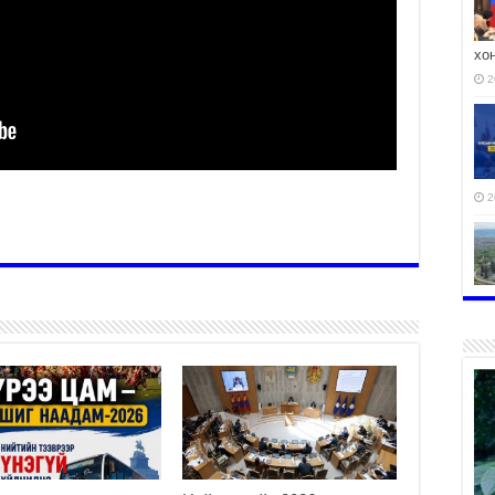
хо
2
2
2
2