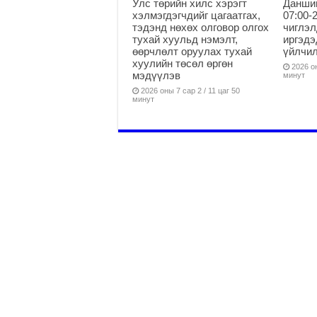
Улс төрийн хилс хэрэгт
Данши
хэлмэгдэгчдийг цагаатгах,
07:00-
тэдэнд нөхөх олговор олгох
чиглэл
тухай хуульд нэмэлт,
иргэдэ
өөрчлөлт оруулах тухай
үйлчи
хуулийн төсөл өргөн
2026 он
мэдүүлэв
минут
2026 оны 7 сар 2 / 11 цаг 50
минут