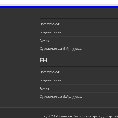
Ном хурахуй
Бидний тухай
Архив
Сурталчилгаа байрлуулах
FH
Ном хурахуй
Бидний тухай
Архив
Сурталчилгаа байрлуулах
@2023 -Өглөө.мн Зохиогчийн эрх хуулиар ха