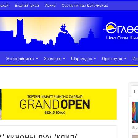
рахуй
Бидний тухай
Архив
Сурталчилгаа байрлуулах
Энтертайнмент
Зөвлөгөө
Шар мэдээ
Орон нутаг
Ир
Ш
2
” киноны дуу /клип/