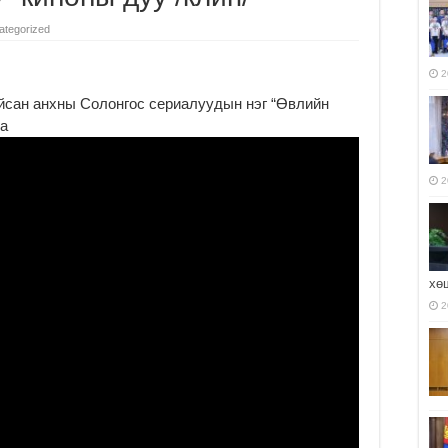
ategorized
2
йсан анхны Солонгос сериалуудын нэг “Өвлийн
на
2
хө
2