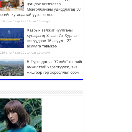
цэгцлэх чиглэлээр
Монголбанкны удирдлагад 30
ногийн хугацаатай үүрэг өглөө
026 оны 7 сар 29 / 14 цаг 15 минут
Хаврын ээлжит чуулганы
хугацаанд Улсын Их Хурлын
гишүүдээс 16 асуулт, 27
асуулга тавьжээ
026 оны 7 сар 29 / 14 цаг 10 минут
Б.Пүрэвдагва: “Сэлбэ” төслийг
амжилттай хэрэгжүүлж, энэ
жишгээр гэр хорооллыг орон
сууцжуулна
026 оны 7 сар 29 / 9 цаг 58 минут
Иргэд нийгмийн харилцаа,
хөдөлмөр эрхлэхэд
тулгамдаж буй асуудлаа УИХ-
ын гишүүнд уламжиллаа
026 оны 7 сар 29 / 9 цаг 52 минут
“СМАРТ СЭЛБЭ СИТИ”-Г
ЗОРИЛТОТ БҮЛЭГТ ХҮРГЭХ