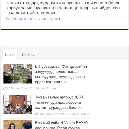
замын стандарт, хурдны хязгаарлалтын шинэчлэл болон
хариуцлагын шударга тогтолцоог цогцоор нь шийдвэрлэх
шаардлагатайг онцоллоо.
2026 оны 6 сар 4 / 17 цаг 10 минут
Шинэ
Их Үзсэн
Б.Пүрэвдагва: “Урт цагаан”-ыг
залуучууд чөлөөт цагаа
өнгөрүүлдэг, жуулчид зорьж
ирдэг цэг болгоно
2026 оны 7 сар 21 / 16 цаг 47 минут
Тусгай замын автобус /BRT/
төслийн удирдах хорооны
ээлжит хуралдаан боллоо
2026 оны 7 сар 21 / 16 цаг 43 минут
Ерөнхий сайд Н.Учрал БНХАУ-
аас Монгол Улсад суугаа