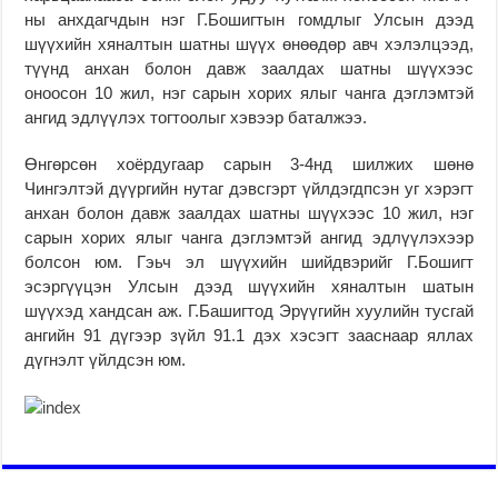
ны анхдагчдын нэг Г.Бошигтын гомдлыг Улсын дээд
шүүхийн хяналтын шатны шүүх өнөөдөр авч хэлэлцээд,
түүнд анхан болон давж заалдах шатны шүүхээс
оноосон 10 жил, нэг сарын хорих ялыг чанга дэглэмтэй
ангид эдлүүлэх тогтоолыг хэвээр баталжээ.
Өнгөрсөн хоёрдугаар сарын 3-4нд шилжих шөнө
Чингэлтэй дүүргийн нутаг дэвсгэрт үйлдэгдпсэн уг хэрэгт
анхан болон давж заалдах шатны шүүхээс 10 жил, нэг
сарын хорих ялыг чанга дэглэмтэй ангид эдлүүлэхээр
болсон юм. Гэьч эл шүүхийн шийдвэрийг Г.Бошигт
эсэргүүцэн Улсын дээд шүүхийн хяналтын шатын
шүүхэд хандсан аж. Г.Башигтод Эрүүгийн хуулийн тусгай
ангийн 91 дүгээр зүйл 91.1 дэх хэсэгт зааснаар яллах
дүгнэлт үйлдсэн юм.