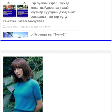
Гэр бүлийн хэрэг шүүхэд
хянан шийдвэрлэх тухай
хуулиар хүүхдийн дээд ашиг
сонирхлыг нэн тэргүүнд
хангахыг баталгаажууллаа
2026 оны 7 сар 21 / 11 цаг 42 минут
Б.Пүрэвдагва: “Туул-1”
коллекторыг ашиглалтад
оруулж байж бид гэр
хорооллыг барилгажуулна
2026 оны 7 сар 21 / 10 цаг 15 минут
НИЙСЛЭЛ, АЙМГИЙН
УДИРДЛАГУУДЫН АЖЛЫГ
ХҮНД СУРТЛЫГ БУУРУУЛЖ,
ИРГЭД, АЖ АХУЙН НЭГЖИЙН
АЧААГ ХЭРХЭН ХӨНГӨЛСНӨӨР ДҮГНЭНЭ
2026 оны 7 сар 21 / 10 цаг 09 минут
Байнгын хорооны дарга
М.Мандхай Цөлжилттэй
тэмцэх тухай НҮБ-ын
конвенцын талуудын 17 дугаар
бага хурал (СОР17)-ын бэлтгэл ажлын явцтай