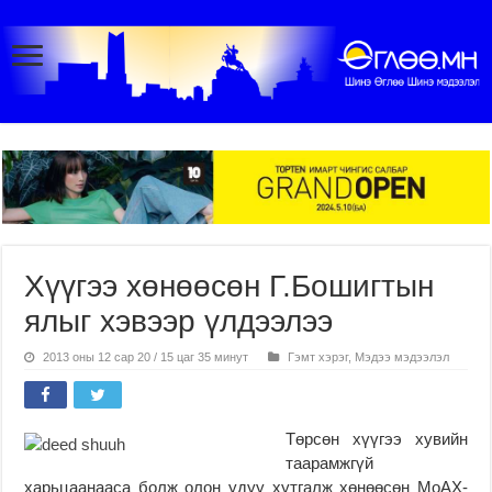
Хүүгээ хөнөөсөн Г.Бошигтын
ялыг хэвээр үлдээлээ
2013 оны 12 сар 20 / 15 цаг 35 минут
Гэмт хэрэг
,
Мэдээ мэдээлэл
Төрсөн хүүгээ хувийн
таарамжгүй
харьцаанааса болж олон удуу хутгалж хөнөөсөн МоАХ-