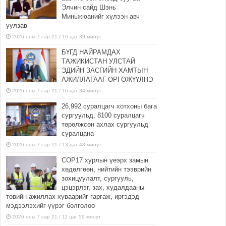
Элчин сайд Шэнь
Миньжюанийг хүлээн авч
уулзав
2026 оны 7 сар 21 / 16 цаг 39 минут
БҮГД НАЙРАМДАХ
ТАЖИКИСТАН УЛСТАЙ
ЭДИЙН ЗАСГИЙН ХАМТЫН
АЖИЛЛАГААГ ӨРГӨЖҮҮЛНЭ
2026 оны 7 сар 21 / 16 цаг 34 минут
26,992 суралцагч хотхоны бага
сургуульд, 8100 суралцагч
төрөлжсөн ахлах сургуульд
суралцана
2026 оны 7 сар 21 / 13 цаг 43 минут
COP17 хурлын үеэрх замын
хөдөлгөөн, нийтийн тээврийн
зохицуулалт, сургууль,
цэцэрлэг, зах, худалдааны
төвийн ажиллах хуваарийг гаргаж, иргэдэд
мэдээлэхийг үүрэг болголоо
2026 оны 7 сар 21 / 11 цаг 59 минут