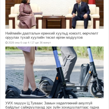
Нийгмийн даатгалын ерөнхий хуульд нэмэлт, өөрчлөлт
оруулах тухай хуулийн төсөл өргөн мэдүүлэв
2026 оны 6 сар 4 / 17 цаг 36 минут
УИХ гишүүн Ц.Туваан: Замын хөдөлгөөний аюулгүй
байдлыг сайжруулахад эрх зүйн зохицуулалтаас гадна