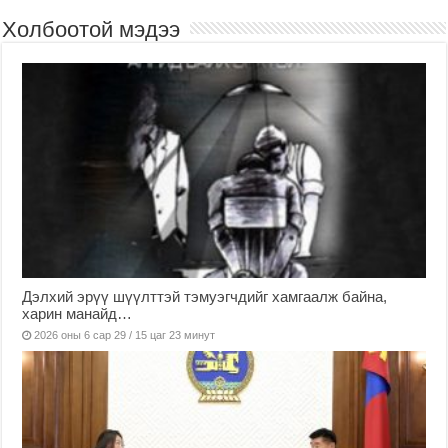
Холбоотой мэдээ
Дэлхий эрүү шүүлттэй тэмуэгчдийг хамгаалж байна,
харин манайд…
2026 оны 6 сар 29 / 15 цаг 23 минут