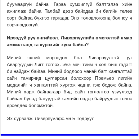
буумааргүй байна. Гараа хумхилгүй бэлтгэлээ хийн
ажиллаж байна. Талбай дээр байхдаа би багийн төлөө
өөрт байгаа бүхнээ гаргадаг. Энэ төлөвлөгөөнд бол юу ч
өөрчлөгдөөгүй.
Ирээдүй рүү өнгийвэл, Ливэрпүүлийн өмсгөлтэй ямар
амжилтанд та хүрэхийг хүсч байна?
Миний эхний мөрөөдөл бол Ливэрпүүлтэй цуг
Аваргуудын Лигт тоглох. Энэ мөч тийм ч хол биш гэдэгт
би найдаж байгаа. Миний бодлоор манай багт хангалттай
сайн тамирчид цугларсан болохоор Премьер лигийн
медалийг ч хангалттай хүртэж чадна гэж бодож байна.
Миний харж байгаагаар бид сайн тоглолтоо үзүүлээд
байвал бусад багуудтай хамгийн өндөр байруудын төлөө
өрсөлдөх боломжтой.
Эх сурвалж: Ливерпүүлфс.мн Б.Тодруул