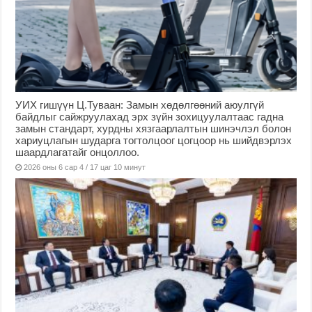
УИХ гишүүн Ц.Туваан: Замын хөдөлгөөний аюулгүй
байдлыг сайжруулахад эрх зүйн зохицуулалтаас гадна
замын стандарт, хурдны хязгаарлалтын шинэчлэл болон
хариуцлагын шударга тогтолцоог цогцоор нь шийдвэрлэх
шаардлагатайг онцоллоо.
2026 оны 6 сар 4 / 17 цаг 10 минут