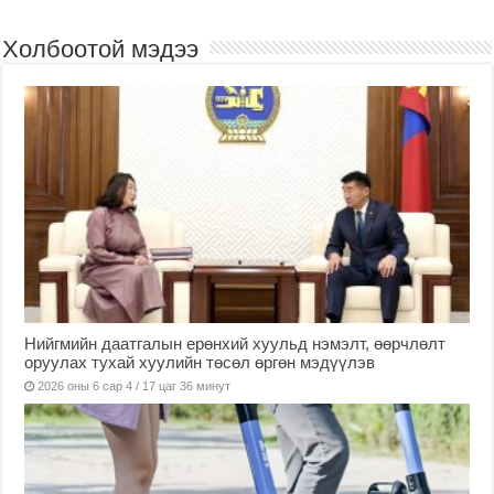
Холбоотой мэдээ
Нийгмийн даатгалын ерөнхий хуульд нэмэлт, өөрчлөлт
оруулах тухай хуулийн төсөл өргөн мэдүүлэв
2026 оны 6 сар 4 / 17 цаг 36 минут