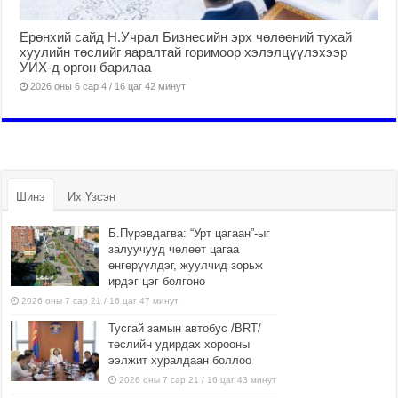
Ерөнхий сайд Н.Учрал Бизнесийн эрх чөлөөний тухай
хуулийн төслийг яаралтай горимоор хэлэлцүүлэхээр
УИХ-д өргөн барилаа
2026 оны 6 сар 4 / 16 цаг 42 минут
Шинэ
Их Үзсэн
Б.Пүрэвдагва: “Урт цагаан”-ыг
залуучууд чөлөөт цагаа
өнгөрүүлдэг, жуулчид зорьж
ирдэг цэг болгоно
2026 оны 7 сар 21 / 16 цаг 47 минут
Тусгай замын автобус /BRT/
төслийн удирдах хорооны
ээлжит хуралдаан боллоо
2026 оны 7 сар 21 / 16 цаг 43 минут