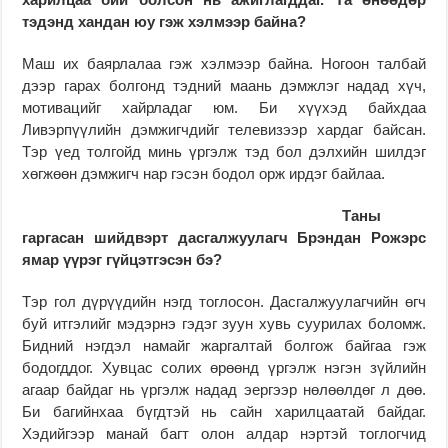
тэдэнд хандан юу гэж хэлмээр байна?
Маш их баярлалаа гэж хэлмээр байна. Ногоон талбай
дээр гарах болгонд тэдний маань дэмжлэг надад хүч,
мотивацийг хайрладаг юм. Би хүүхэд байхдаа
Ливэрпүүлийн дэмжигчдийг телевизээр хардаг байсан.
Тэр үед толгойд минь үргэлж тэд бол дэлхийн шилдэг
хөгжөөн дэмжигч нар гэсэн бодол орж ирдэг байлаа.
Таны
гаргасан шийдвэрт
дасгалжуулагч
Брэндан Рожэрс
ямар үүрэг гүйцэтгэсэн бэ?
Тэр гол дүрүүдийн нэгд тоглосон. Дасгалжуулагчийн өгч
буй итгэлийг мэдэрнэ гэдэг зуун хувь суурилах боломж.
Бидний нэгдэл намайг жаргалтай болгож байгаа гэж
бодогддог. Хувцас солих өрөөнд үргэлж нэгэн зүйлийн
агаар байдаг нь үргэлж надад эергээр нөлөөлдөг л дөө.
Би багийнхаа бүгдтэй нь сайн харилцаатай байдаг.
Хэдийгээр манай багт олон алдар нэртэй тоглогчид