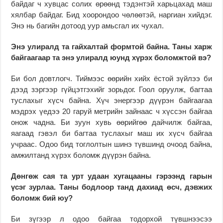
байдаг ч хувцас солих өрөөнд тэдэнтэй харьцахад маш
хялбар байдаг. Бид хоорондоо чөлөөтэй, наргиан хийдэг.
Энэ нь багийн дотоод уур амьсгал их чухал.
Энэ улиралд та гайхалтай форм
той байна.
Таны харж
байгаагаар та энэ улиралд юунд хүрэх боломжтой вэ?
Би бол довтлогч. Тиймээс өөрийн хийх ёстой зүйлээ би
дээд зэргээр гүйцэтгэхийг зорьдог. Гоол оруулж, багтаа
туслахыг хүсч байна. Хүч энергээр дүүрэн байгаагаа
мэдрэх үедээ 20 гаруй метрийн зайнаас ч хүссэн байгаа
онож чадна. Би зуун хувь өөрийгөө дайчилж байгаа,
яагаад гэвэл би багтаа туслахыг маш их хүсч байгаа
учраас. Одоо бид тоглолтын шинэ түвшинд очоод байна,
амжилтанд хүрэх боломж дүүрэн байна.
Дөнгөж сая та урт удаан хугацааны гэрээнд гарын
үсэг зурлаа. Таны бодлоор танд дахиад өс
ч,
дэвжих
боломж бий юу?
Би зүгээр л одоо байгаа тодорхой түвшнээсээ