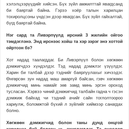
хэлэлцээрүүдийг хийсэн. Бүх зүйл амжилттай явагдсанд
би баяртай байна. Гэрээ хоёр талын харилцан
тохиролцсоны үндсэн дээр явагдсан. Бүх зүйл гайхалтай,
бүгд баяртай байна.
Нэг сард та Ливэрпүүлд ирсний 3 жилийн ойгоо
тэмдэглэнэ. Энд ирснээс хойш та хэр зэрэг энэ хоттой
ойртсон бэ?
Хот надад таалагддаг. Би Ливэрпүүл болон хөгжөөн
дэмжигчдээ хүндэлдэг. Тэд надад дэмжлэг үзүүлдэг.
Харин би талбай дээр тэднийг баярлуулахыг хичээдэг.
Өнгөрсөн зун надад маш амаргүй байсан, гэвч хөгжөөн
дэмжигчид минь намайг зөв замд минь эргэн ороход
тусласан. Хэрвээ чиний дэмжигчид талбайн гадна ч гэсэн
дэмжиж байхад чи тэдний ачийг сайн тоглолтоороо
хариулж, боломжтой бүхий л зүйлийг хиймээр санагдах
болно.
Хөгжөөн дэмжигчид болон таны дунд онцгой
харилцаа бий болсон
нь ажиглагддаг
. Та өнөөдөр