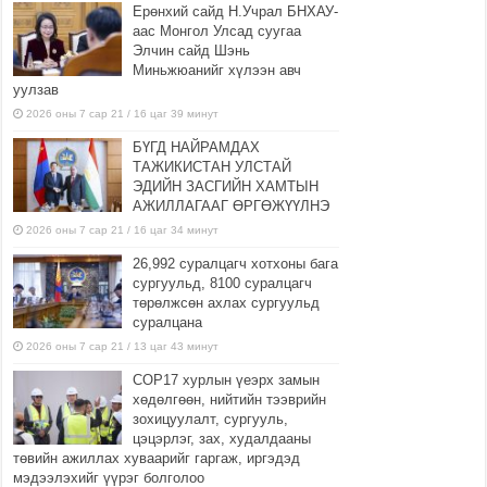
Ерөнхий сайд Н.Учрал БНХАУ-
аас Монгол Улсад суугаа
Элчин сайд Шэнь
Миньжюанийг хүлээн авч
уулзав
2026 оны 7 сар 21 / 16 цаг 39 минут
БҮГД НАЙРАМДАХ
ТАЖИКИСТАН УЛСТАЙ
ЭДИЙН ЗАСГИЙН ХАМТЫН
АЖИЛЛАГААГ ӨРГӨЖҮҮЛНЭ
2026 оны 7 сар 21 / 16 цаг 34 минут
26,992 суралцагч хотхоны бага
сургуульд, 8100 суралцагч
төрөлжсөн ахлах сургуульд
суралцана
2026 оны 7 сар 21 / 13 цаг 43 минут
COP17 хурлын үеэрх замын
хөдөлгөөн, нийтийн тээврийн
зохицуулалт, сургууль,
цэцэрлэг, зах, худалдааны
төвийн ажиллах хуваарийг гаргаж, иргэдэд
мэдээлэхийг үүрэг болголоо