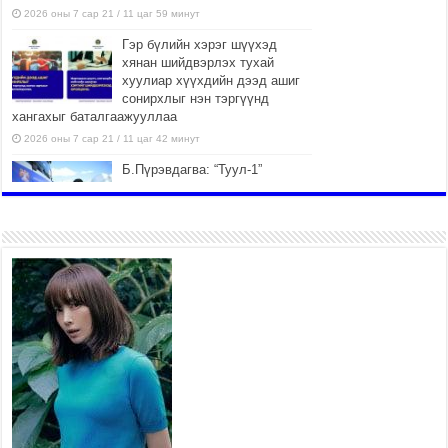
2026 оны 7 сар 21 / 11 цаг 59 минут
Гэр бүлийн хэрэг шүүхэд
хянан шийдвэрлэх тухай
хуулиар хүүхдийн дээд ашиг
сонирхлыг нэн тэргүүнд
хангахыг баталгаажууллаа
2026 оны 7 сар 21 / 11 цаг 42 минут
Б.Пүрэвдагва: “Туул-1”
коллекторыг ашиглалтад
оруулж байж бид гэр
хорооллыг барилгажуулна
2026 оны 7 сар 21 / 10 цаг 15 минут
НИЙСЛЭЛ, АЙМГИЙН
УДИРДЛАГУУДЫН АЖЛЫГ
ХҮНД СУРТЛЫГ БУУРУУЛЖ,
ИРГЭД, АЖ АХУЙН НЭГЖИЙН
АЧААГ ХЭРХЭН ХӨНГӨЛСНӨӨР ДҮГНЭНЭ
2026 оны 7 сар 21 / 10 цаг 09 минут
Байнгын хорооны дарга
М.Мандхай Цөлжилттэй
тэмцэх тухай НҮБ-ын