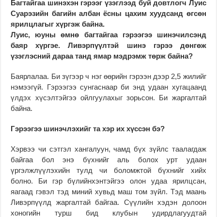
Багтайгаа шинэхэн гэрээг үзэглээд буй довтлогч Луис
Суарэзийн багийн албан ёсны цахим хуудсанд өгсөн
ярилцлагыг хүргэж байна.
Луис, юуны өмнө
багтайгаа гэрээгээ шинэчилсэнд
баяр хүргэе.
Ливэрпүүлтэй шинэ гэрээ дөнгөж
үзэглэсний дараа танд ямар мэдрэмж төрж байна?
Баярлалаа. Би зүгээр ч нэг өөрийн гэрээн дээр 2,5 жилийг
нэмээгүй. Гэрээгээ сунгаснаар би энд удаан хугацаанд
үлдэх хүсэлтэйгээ ойлгуулахыг зорьсон. Би жаргалтай
байна.
Гэрээгээ шинэчлэхийг та хэр их хүссэн бэ?
Хэрвээ чи сэтгэл хангалуун, чамд бүх зүйлс таалагдаж
байгаа бол энэ бүхнийг аль болох урт удаан
үргэлжлүүлэхийн тулд чи боломжтой бүхнийг хийх
болно. Би гэр бүлийнхэнтэйгээ олон удаа ярилцсан,
яагаад гэвэл тэд миний хувьд маш том зүйл. Тэд маань
Ливэрпүүлд жаргалтай байгаа. Сүүлийн хэдэн долоон
хоногийн турш бид клубын удирдлагуудтай