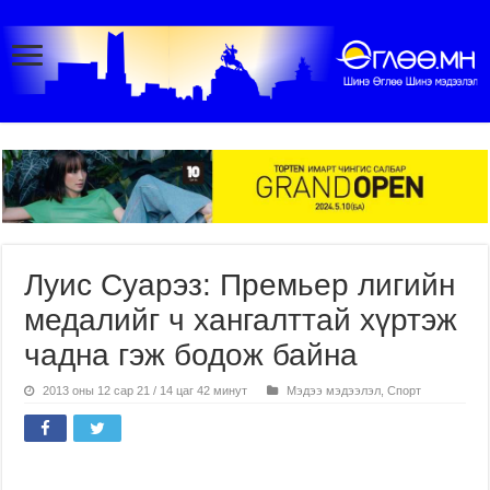
Луис Суарэз: Премьер лигийн
медалийг ч хангалттай хүртэж
чадна гэж бодож байна
2013 оны 12 сар 21 / 14 цаг 42 минут
Мэдээ мэдээлэл
,
Спорт