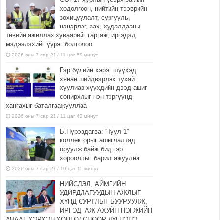
хөдөлгөөн, нийтийн тээврийн
зохицуулалт, сургууль,
цэцэрлэг, зах, худалдааны
төвийн ажиллах хуваарийг гаргаж, иргэдэд
мэдээлэхийг үүрэг болголоо
2026 оны 7 сар 21 / 11 цаг 59 минут
Гэр бүлийн хэрэг шүүхэд
хянан шийдвэрлэх тухай
хуулиар хүүхдийн дээд ашиг
сонирхлыг нэн тэргүүнд
хангахыг баталгаажууллаа
2026 оны 7 сар 21 / 11 цаг 42 минут
Б.Пүрэвдагва: “Туул-1”
коллекторыг ашиглалтад
оруулж байж бид гэр
хорооллыг барилгажуулна
2026 оны 7 сар 21 / 10 цаг 15 минут
НИЙСЛЭЛ, АЙМГИЙН
УДИРДЛАГУУДЫН АЖЛЫГ
ХҮНД СУРТЛЫГ БУУРУУЛЖ,
ИРГЭД, АЖ АХУЙН НЭГЖИЙН
АЧААГ ХЭРХЭН ХӨНГӨЛСНӨӨР ДҮГНЭНЭ