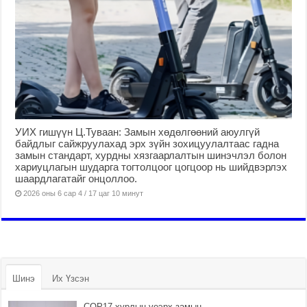
УИХ гишүүн Ц.Туваан: Замын хөдөлгөөний аюулгүй
байдлыг сайжруулахад эрх зүйн зохицуулалтаас гадна
замын стандарт, хурдны хязгаарлалтын шинэчлэл болон
хариуцлагын шударга тогтолцоог цогцоор нь шийдвэрлэх
шаардлагатайг онцоллоо.
2026 оны 6 сар 4 / 17 цаг 10 минут
Шинэ
Их Үзсэн
COP17 хурлын үеэрх замын