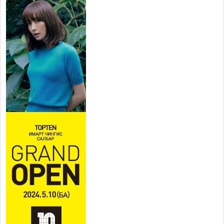
нийслэлийн засаг дарга захирамж гаргалаа
2026 оны 7 сар 20 / 17 цаг 11 минут
Төв цэвэрлэх байгууламжид хоногт дунджаар 3
тонн хатуу хог хаягдал ирж байна
2026 оны 7 сар 20 / 12 цаг 06 минут
“Эхийн алдар” одонгийн шаардлагыг
хөнгөрүүллээ
2026 оны 7 сар 20 / 11 цаг 51 минут
“Жил бүрийн өвөл, жил бүрийн ижил асуудал”
2026 оны 7 сар 20 / 11 цаг 16 минут
Б.Пүрэвдагва: Нийслэлд хийх бүх замыг ус
зайлуулах хоолойтой, явган хүний болон дугуйн
замтай байлгах стандарт мөрдөнө
2026 оны 7 сар 20 / 9 цаг 24 минут
Б.Пүрэвдагва: Хотын төвөөс Бэлх, Сэлх
чиглэлд явахад дугуйн замаар зорчих бүрэн
боломжтой боллоо
2026 оны 7 сар 20 / 9 цаг 20 минут
Хан-Уул дүүрэг, Чингисийн өргөн чөлөөний ус