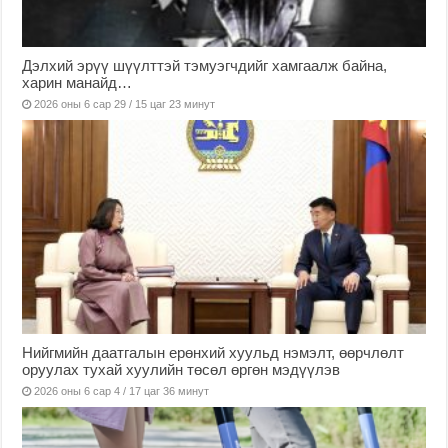
Дэлхий эрүү шүүлттэй тэмуэгчдийг хамгаалж байна,
харин манайд…
2026 оны 6 сар 29 / 15 цаг 23 минут
Нийгмийн даатгалын ерөнхий хуульд нэмэлт, өөрчлөлт
оруулах тухай хуулийн төсөл өргөн мэдүүлэв
2026 оны 6 сар 4 / 17 цаг 36 минут