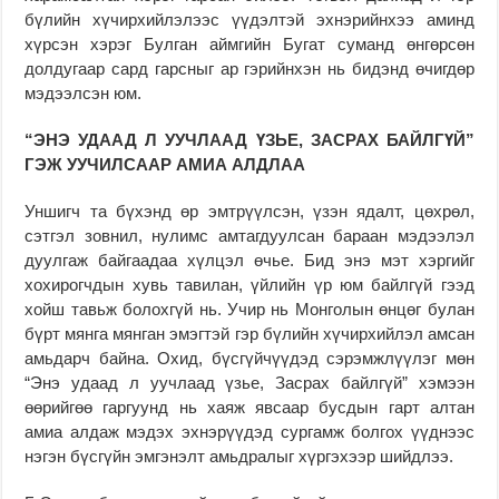
бүлийн хүчирхийлэлээс үүдэлтэй эхнэрийнхээ аминд
хүрсэн хэрэг Булган аймгийн Бугат суманд өнгөрсөн
долдугаар сард гарсныг ар гэрийнхэн нь бидэнд өчигдөр
мэдээлсэн юм.
“ЭНЭ УДААД Л УУЧЛААД ҮЗЬЕ, ЗАСРАХ БАЙЛГҮЙ”
ГЭЖ УУЧИЛСААР АМИА АЛДЛАА
Уншигч та бүхэнд өр эмтрүүлсэн, үзэн ядалт, цөхрөл,
сэтгэл зовнил, нулимс амтагдуулсан бараан мэдээлэл
дуулгаж байгаадаа хүлцэл өчье. Бид энэ мэт хэргийг
хохирогчдын хувь тавилан, үйлийн үр юм байлгүй гээд
хойш тавьж болохгүй нь. Учир нь Монголын өнцөг булан
бүрт мянга мянган эмэгтэй гэр бүлийн хүчирхийлэл амсан
амьдарч байна. Охид, бүсгүйчүүдэд сэрэмжлүүлэг мөн
“Энэ удаад л уучлаад үзье, Засрах байлгүй” хэмээн
өөрийгөө гаргуунд нь хаяж явсаар бусдын гарт алтан
амиа алдаж мэдэх эхнэрүүдэд сургамж болгох үүднээс
нэгэн бүсгүйн эмгэнэлт амьдралыг хүргэхээр шийдлээ.