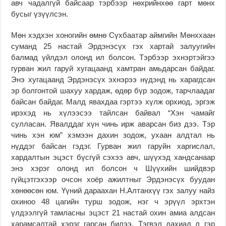
авч чадалгүй байсаар тэрбээр нөхрийнхөө гарт мөнх
бусыг үзүүлсэн.
Мөн хэдхэн хоногийн өмнө Сүхбаатар аймгийн Мөнххаан
суманд 25 настай Эрдэнэсүх гэх хартай залуугийн
балмад үйлдэл олонд ил болсон. Тэрбээр эхнэртэйгээ
гурван жил гаруй хугацаанд хамтран амьдарсан байдаг.
Энэ хугацаанд Эрдэнэсүх эхнэрээ нүдэнд нь харагдсан
эр болгонтой шахуу хардаж, өдөр бүр зодож, тарчлаадаг
байсан байдаг. Малд явахдаа гэртээ хүлж орхиод, эргэж
ирэхэд нь хүлээсээ тайлсан байвал “Хэн чамайг
сулласан. Явалддаг хүн чинь ирж аварсан биз дээ. Тэр
чинь хэн юм” хэмээн дахин зодож, ухаан алдтал нь
нүддэг байсан гэдэг. Гурван жил гаруйн харгислал,
хардалтын эцэст бүсгүй сэхээ авч, шүүхэд хандсанаар
энэ хэрэг олонд ил болсон ч Шүүхийн шийдвэр
гүйцэтгэхээр очсон хоёр ажилтныг Эрдэнэсүх буудан
хөнөөсөн юм. Үүний дараахан Н.Алтанхүү гэх залуу найз
охиноо 48 цагийн турш зодож, нэг ч эрүүл эрхтэн
үлдээлгүй тамласны эцэст 21 настай охин амиа алдсан
харамсалтай хэрэг гарсан билээ. Тэгвэл дахиад л гэр