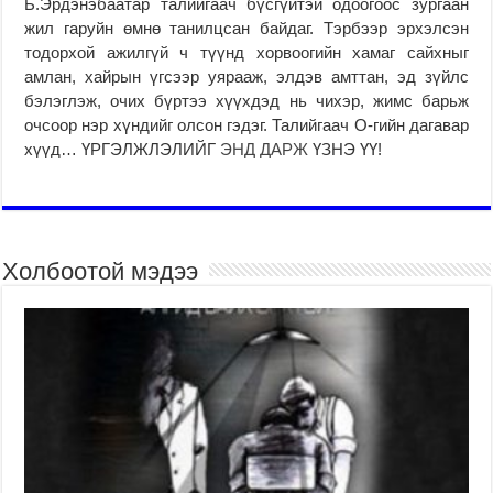
Б.Эрдэнэбаатар талийгаач бүсгүйтэй одоогоос зургаан
жил гаруйн өмнө танилцсан байдаг. Тэрбээр эрхэлсэн
тодорхой ажилгүй ч түүнд хорвоогийн хамаг сайхныг
амлан, хайрын үгсээр уярааж, элдэв амттан, эд зүйлс
бэлэглэж, очих бүртээ хүүхдэд нь чихэр, жимс барьж
очсоор нэр хүндийг олсон гэдэг. Талийгаач О-гийн дагавар
хүүд… ҮРГЭЛЖЛЭЛИЙГ
ЭНД ДАРЖ
ҮЗНЭ ҮҮ!
Холбоотой мэдээ