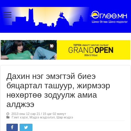
Дахин нэг эмэгтэй биеэ
бяцартал ташуур, жирмээр
нөхөртөө зодуулж амиа
алджээ
2013 оны 12 сар 21 / 15 цаг 02 минут
Гэмт хэрэг
,
Мэдээ мэдээлэл
,
Шар мэдээ