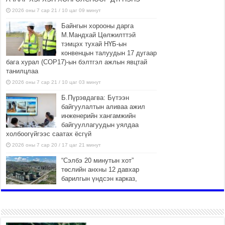
2026 оны 7 сар 21 / 10 цаг 09 минут
Байнгын хорооны дарга
М.Мандхай Цөлжилттэй
тэмцэх тухай НҮБ-ын
конвенцын талуудын 17 дугаар
бага хурал (СОР17)-ын бэлтгэл ажлын явцтай
танилцлаа
2026 оны 7 сар 21 / 10 цаг 03 минут
Б.Пүрэвдагва: Бүтээн
байгуулалтын аливаа ажил
инженерийн хангамжийн
байгууллагуудын уялдаа
холбоогүйгээс саатах ёсгүй
2026 оны 7 сар 20 / 17 цаг 21 минут
“Сэлбэ 20 минутын хот”
төслийн анхны 12 давхар
барилгын үндсэн карказ,
цутгалтын ажил дууслаа
2026 оны 7 сар 20 / 17 цаг 17 минут
Мопед, скүүтер, тэдгээртэй адилтгах үзүүлэлт
бүхий тээврийн хэрэгсэлтэй холбоотой