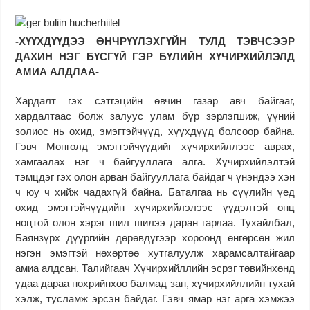
-ХҮҮХДҮҮДЭЭ ӨНЧРҮҮЛЭХГҮЙН ТУЛД ТЭВЧСЭЭР
ДАХИН НЭГ БҮСГҮЙ ГЭР БҮЛИЙН ХҮЧИРХИЙЛЭЛД
АМИА АЛДЛАА-
Хардалт гэх сэтгэцийн өвчин газар авч байгааг,
хардалтаас болж залуус улам бүр зэрлэгшиж, үүний
золиос нь охид, эмэгтэйчүүд, хүүхдүүд болсоор байна.
Гэвч Монголд эмэгтэйчүүдийг хүчирхийллээс аврах,
хамгаалах нэг ч байгууллага алга. Хүчирхийлэлтэй
тэмцдэг гэх олон арван байгууллага байдаг ч үнэндээ хэн
ч юу ч хийж чадахгүй байна. Баталгаа нь сүүлийн үед
охид эмэгтэйчүүдийн хүчирхийлэлээс үүдэлтэй онц
ноцтой олон хэрэг шил шилээ даран гарлаа. Тухайлбал,
Баянзүрх дүүргийн дөрөвдүгээр хороонд өнгөрсөн жил
нэгэн эмэгтэй нөхөртөө хутгалуулж харамсалтайгаар
амиа алдсан. Талийгаач Хүчирхийллийн эсрэг төвийнхөнд
удаа дараа нөхрийнхөө балмад зан, хүчирхийллийн тухай
хэлж, тусламж эрсэн байдаг. Гэвч ямар нэг арга хэмжээ