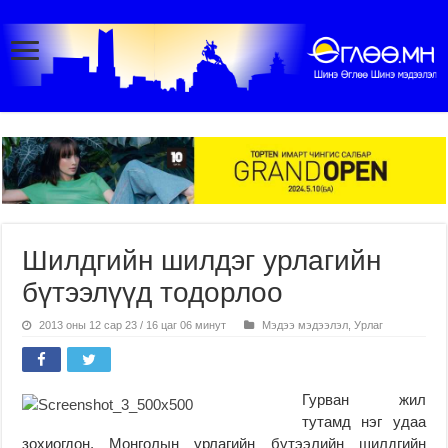
Шилдгийн шилдэг урлагийн
бүтээлүүд тодорлоо
2013 оны 12 сар 23 / 16 цаг 06 минут
Мэдээ мэдээлэл
,
Урлаг
Гурван жил
тутамд нэг удаа
зохиогдон, Монголын урлагийн бүтээлийн шилдгийн