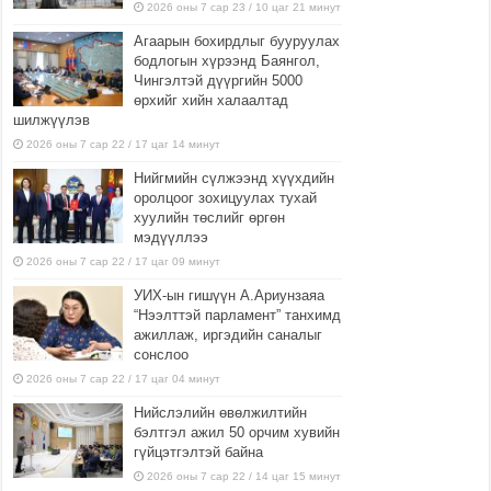
2026 оны 7 сар 23 / 10 цаг 21 минут
Агаарын бохирдлыг бууруулах
бодлогын хүрээнд Баянгол,
Чингэлтэй дүүргийн 5000
өрхийг хийн халаалтад
шилжүүлэв
2026 оны 7 сар 22 / 17 цаг 14 минут
Нийгмийн сүлжээнд хүүхдийн
оролцоог зохицуулах тухай
хуулийн төслийг өргөн
мэдүүллээ
2026 оны 7 сар 22 / 17 цаг 09 минут
УИХ-ын гишүүн А.Ариунзаяа
“Нээлттэй парламент” танхимд
ажиллаж, иргэдийн саналыг
сонслоо
2026 оны 7 сар 22 / 17 цаг 04 минут
Нийслэлийн өвөлжилтийн
бэлтгэл ажил 50 орчим хувийн
гүйцэтгэлтэй байна
2026 оны 7 сар 22 / 14 цаг 15 минут