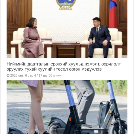
Нийгмийн даатгалын ерөнхий хуульд нэмэлт, өөрчлөлт
оруулах тухай хуулийн төсөл өргөн мэдүүлэв
2026 оны 6 сар 4 / 17 цаг 36 минут