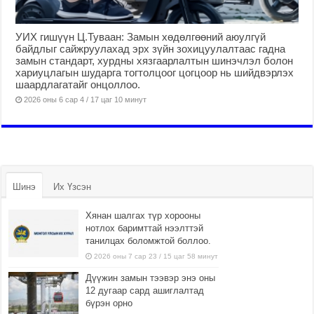
УИХ гишүүн Ц.Туваан: Замын хөдөлгөөний аюулгүй
байдлыг сайжруулахад эрх зүйн зохицуулалтаас гадна
замын стандарт, хурдны хязгаарлалтын шинэчлэл болон
хариуцлагын шударга тогтолцоог цогцоор нь шийдвэрлэх
шаардлагатайг онцоллоо.
2026 оны 6 сар 4 / 17 цаг 10 минут
Шинэ
Их Үзсэн
Хянан шалгах түр хорооны
нотлох баримттай нээлттэй
танилцах боломжтой боллоо.
2026 оны 7 сар 23 / 15 цаг 58 минут
Дүүжин замын тээвэр энэ оны
12 дугаар сард ашиглалтад
бүрэн орно