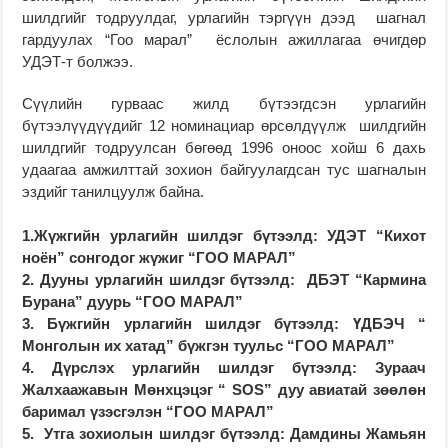
шилдгийг тодруулдаг, урлагийн тэргүүн дээд шагнал
гардуулах “Гоо марал” ёслолын ажиллагаа өчигдөр
УДЭТ-т болжээ.
Сүүлийн гурваас жилд бүтээгдсэн урлагийн
бүтээлүүдүүдийг 12 номинациар өрсөлдүүлж шилдгийн
шилдгийг тодруулсан бөгөөд 1996 оноос хойш 6 дахь
удаагаа амжилттай зохион байгуулагдсан тус шагналын
эздийг танилцуулж байна.
1.
Жүжгийн урлагийн шилдэг бүтээлд:
УДЭТ
“
Кихот
ноён
”
сонгодог жүжиг
“ГОО МАРАЛ”
2
. Дууны урлагийн шилдэг бүтээлд:
ДБЭТ “Кармина
Бурана” дуурь
“ГОО МАРАЛ”
3. Бүжгийн урлагийн шилдэг бүтээлд:
ҮДБЭЧ “
Монголын их хатад” бүжгэн туульс
“ГОО МАРАЛ”
4. Дүрслэх урлагийн шилдэг бүтээлд:
Зураач
Жалхаажавын Мөнхцэцэг “
SOS
” дуу авиатай зөөлөн
баримал үзэсгэлэн
“ГОО МАРАЛ”
5.
Утга зохиолын шилдэг бүтээлд:
Дамдины Жамьян