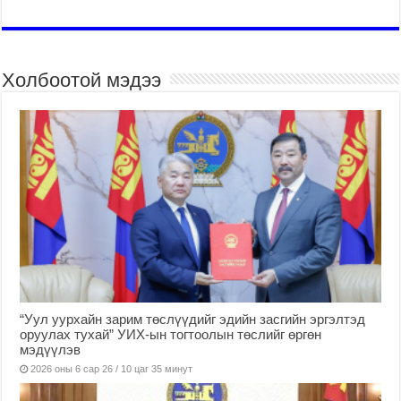
Холбоотой мэдээ
“Уул уурхайн зарим төслүүдийг эдийн засгийн эргэлтэд
оруулах тухай” УИХ-ын тогтоолын төслийг өргөн
мэдүүлэв
2026 оны 6 сар 26 / 10 цаг 35 минут