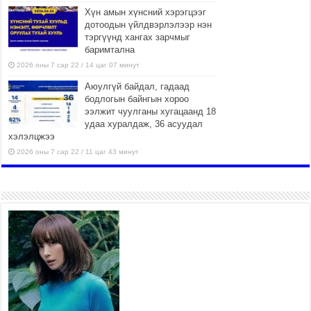
Хүн амын хүнсний хэрэгцээг
дотоодын үйлдвэрлэлээр нэн
тэргүүнд хангах зарчмыг
баримтална
2026 оны 7 сар 22 / 14 цаг 07 минут
Аюулгүй байдал, гадаад
бодлогын байнгын хороо
ээлжит чуулганы хугацаанд 18
удаа хуралдаж, 36 асуудал
хэлэлцжээ
2026 оны 7 сар 22 / 11 цаг 43 минут
“4 улирлын турш үйл
ажиллагаа явуулах
боломжтой-Хүүхэд хөгжүүлэх
төв” байгуулах төсөлд төр,
хувийн хэвшлийн түншлэлийн хүрээнд хамтран
ажиллахыг урьж байна
2026 оны 7 сар 22 / 9 цаг 28 минут
Б.Пүрэвдагва: “Урт цагаан”-ыг
залуучууд чөлөөт цагаа
өнгөрүүлдэг, жуулчид зорьж
ирдэг цэг болгоно