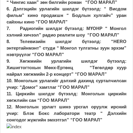
“ Чингис хаан” зөн билгийн роман
“ГОО МАРАЛ”
6. Дэлгэцийн урлагийн шилдэг бүтээлд: “ Висдом
фильм” кино продакшн “ Бодлын хулгайч” уран
сайхны кино “ГОО МАРАЛ”
7. Радиогийн шилдэг бүтээлд:
МҮОНР “ Монгол
хэлний хичээл” радио реалити шоу “ГОО МАРАЛ”
8. Телевизийн шилдэг бүтээлд:
“НERO
энтертайнмэнт” студи “ Монгол тулгатны зуун эрхэм”
нэвтрүүлэг “ГОО МАРАЛ”
9. Хөгжмийн урлагийн шилдэг бүтээлд:
Хишигтогтохын Мөнх-Ертөнц “Төгөлдөр хуур
найрал хөгжмийн 2-р концерт” “ГОО МАРАЛ”
10. Монголын урлагийг дэлхий дахинд сурталчилсан
учир:
“Домог” хамтлаг “ГОО МАРАЛ”
11. Циркийн шилдэг бүтээлд:
Монголын циркийн
хөгжлийн сан “ГОО МАРАЛ”
12. Монголын урлагт шинэ урсгал оруулж ирсний
учир:
Блэк Бокс лаборатори театр “ Дэлхийн
сонгодог жүжгийн эмхэтгэл” “ГОО МАРАЛ”